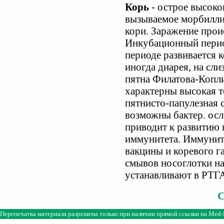
Корь
- острое высоко
вызываемое морбилли
кори. Заражение прои
Инкубационный перио
периоде развивается 
иногда диарея, на сл
пятна Филатова-Копли
характерны высокая т
пятнисто-папулезная 
возможны бактер. осл
приводит к развитию
иммунитета. Иммунит
вакцины и коревого г
смывов носоглотки на 
устанавливают в РТГ
Перепечатка материала разрешена только при наличии прямой ссылки на
Med-