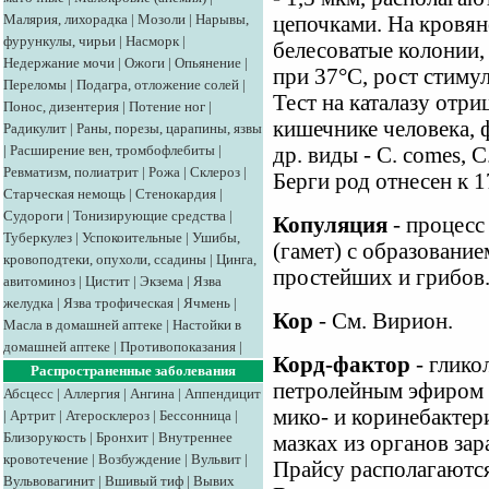
Малярия, лихорадка
|
Мозоли
|
Нарывы,
цепочками. На кровян
фурункулы, чирьи
|
Насморк
|
белесоватые колонии, 
Недержание мочи
|
Ожоги
|
Опьянение
|
при 37°С, рост стиму
Переломы
|
Подагра, отложение солей
|
Тест на каталазу отр
Понос, дизентерия
|
Потение ног
|
кишечнике человека, ф
Радикулит
|
Раны, порезы, царапины, язвы
|
Расширение вен, тромбофлебиты
|
др. виды - С. comes, С
Ревматизм, полиатрит
|
Рожа
|
Склероз
|
Берги род отнесен к 
Старческая немощь
|
Стенокардия
|
Судороги
|
Тонизирующие средства
|
Копуляция
- процесс
Туберкулез
|
Успокоительные
|
Ушибы,
(гамет) с образование
кровоподтеки, опухоли, ссадины
|
Цинга,
простейших и грибов
авитоминоз
|
Цистит
|
Экзема
|
Язва
желудка
|
Язва трофическая
|
Ячмень
|
Кор
- См. Вирион.
Масла в домашней аптеке
|
Настойки в
домашней аптеке
|
Противопоказания
|
Корд-фактор
- глико
Распространенные заболевания
петролейным эфиром 
Абсцесс
|
Аллергия
|
Ангина
|
Аппендицит
мико- и коринебактери
|
Артрит
|
Атеросклероз
|
Бессонница
|
Близорукость
|
Бронхит
|
Внутреннее
мазках из органов за
кровотечение
|
Возбуждение
|
Вульвит
|
Прайсу располагаются
Вульвовагинит
|
Вшивый тиф
|
Вывих