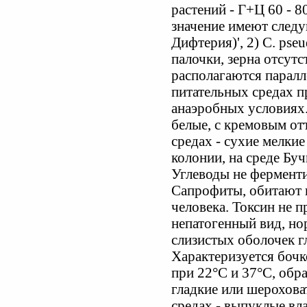
растений - Г+Ц 60 - 8
значение имеют следую
Дифтерия)', 2) С. pse
палочки, зерна отсутс
располагаются паралл
питательных средах п
анаэробных условиях.
белые, с кремовым от
средах - сухие мелки
колонии, на среде Буч
Углеводы не ферменти
Сапрофиты, обитают н
человека. Токсин не п
непатогенный вид, но
слизистых оболочек гл
Характеризуется боч
при 22°С и 37°С, обр
гладкие или шерохова
средах - выпуклые вл