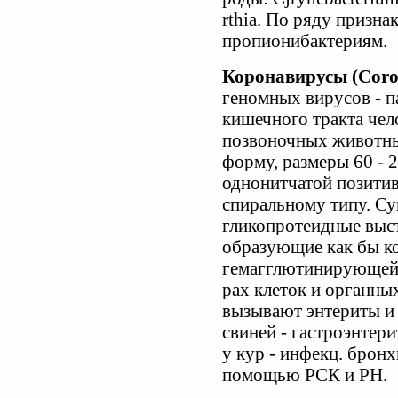
rthia. По ряду призна
пропионибактериям.
Коронавирусы (Coro
геномных вирусов - п
кишечного тракта чело
позвоночных животн
форму, размеры 60 - 
однонитчатой позити
спиральному типу. Су
гликопротеидные вы
образующие как бы ко
гемагглютинирующей 
рах клеток и органных
вызывают энтериты и 
свиней - гастроэнтери
у кур - инфекц. бронх
помощью РСК и РН.