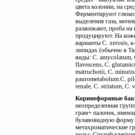
цвета колонии, на сре
Ферментируют глюкозу,
выделения газа, мочев
разжижают, проба на 
продуцируют. На кож
варианты С. xerosis, 
липидах (обычно в Тв
виды: С. amycolatum, С.
flavescens, С. glutamic
matruchotii, С. minuti
paurometabolum.C. pil
renale, C. striatum, C. 
Коринефориные бак
неопределенная груп
грам+ палочек, имею
булавовидную форму 
метахроматические гр
роды: Cjrynebacterium