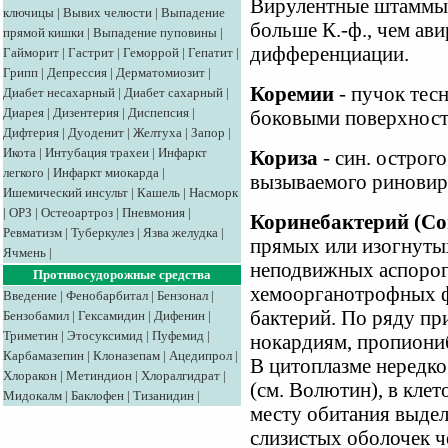
Вирулентные штаммы 
ключицы
|
Вывих челюсти
|
Выпадение
больше К.-ф., чем ави
прямой кишки
|
Выпадение пуповины
|
дифференциации.
Гайморит
|
Гастрит
|
Геморрой
|
Гепатит
|
Грипп
|
Депрессия
|
Дерматомиозит
|
Коремии
- пучок тес
Диабет несахарный
|
Диабет сахарный
|
Диарея
|
Дизентерия
|
Диспепсия
|
боковыми поверхност
Дифтерия
|
Дуоденит
|
Желтуха
|
Запор
|
Икота
|
Интубация трахеи
|
Инфаркт
Кориза
- син. острого
легкого
|
Инфаркт миокарда
|
вызываемого риновир
Ишемический инсульт
|
Кашель
|
Насморк
|
ОРЗ
|
Остеоартроз
|
Пневмония
|
Коринебактерий (Co
Ревматизм
|
Туберкулез
|
Язва желудка
|
прямых или изогнутых
Ячмень
|
неподвижных аспорог
Противосудорожные средства
хемоорганотрофных ф
Введение
|
Фенобарбитал
|
Бензонал
|
бактерий. По ряду пр
Бензобамил
|
Гексамидин
|
Дифенин
|
Триметин
|
Этосуксимид
|
Пуфемид
|
нокардиям, пропиони
Карбамазепин
|
Клоназепам
|
Ацедипрол
|
В цитоплазме нередко
Хлоракон
|
Метиндион
|
Хлоралгидрат
|
(см. Волютин), в клет
Мидокалм
|
Баклофен
|
Тизанидин
|
месту обитания выдел
слизистых оболочек ч