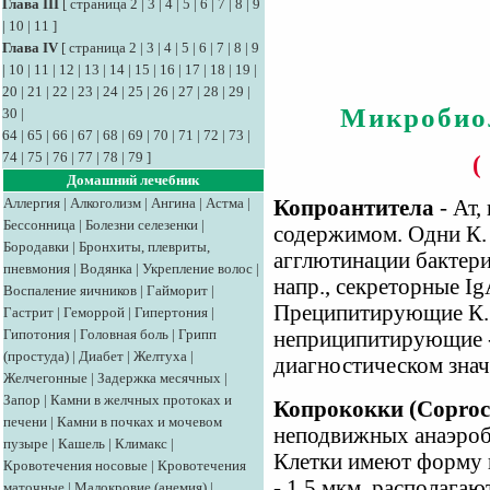
Глава III
[
страница 2
|
3
|
4
|
5
|
6
|
7
|
8
|
9
|
10
|
11
]
Глава IV
[
страница 2
|
3
|
4
|
5
|
6
|
7
|
8
|
9
|
10
|
11
|
12
|
13
|
14
|
15
|
16
|
17
|
18
|
19
|
20
|
21
|
22
|
23
|
24
|
25
|
26
|
27
|
28
|
29
|
Микробио
30
|
64
|
65
|
66
|
67
|
68
|
69
|
70
|
71
|
72
|
73
|
74
|
75
|
76
|
77
|
78
|
79
]
(
Домашний лечебник
Аллергия
|
Алкоголизм
|
Ангина
|
Астма
|
Копроантитела
- Ат,
Бессонница
|
Болезни селезенки
|
содержимом. Одни К.
Бородавки
|
Бронхиты, плевриты,
агглютинации бактери
пневмония
|
Водянка
|
Укрепление волос
|
напр., секреторные I
Воспаление яичников
|
Гайморит
|
Преципитирующие К. 
Гастрит
|
Геморрой
|
Гипертония
|
Гипотония
|
Головная боль
|
Грипп
неприципитирующие -
(простуда)
|
Диабет
|
Желтуха
|
диагностическом знач
Желчегонные
|
Задержка месячных
|
Запор
|
Камни в желчных протоках и
Копрококки (Coproc
печени
|
Камни в почках и мочевом
неподвижных анаэроб
пузыре
|
Кашель
|
Климакс
|
Клетки имеют форму к
Кровотечения носовые
|
Кровотечения
- 1,5 мкм, располага
маточные
|
Малокровие (анемия)
|