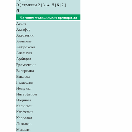
Э
[
страница 2
|
3
|
4
|
5
|
6
|
7
]
Я
Лучшие медицинские препараты
Аевит
Аквафор
Актовегин
Алмагель
Амброксол
Анальгин
Арбидол
Бромгексин
Валериана
Викасол
Галазолин
Иммунал
Интерферон
Йодинол
Кавинтон
Клофелин
Корвалол
Лазолван
Микалит