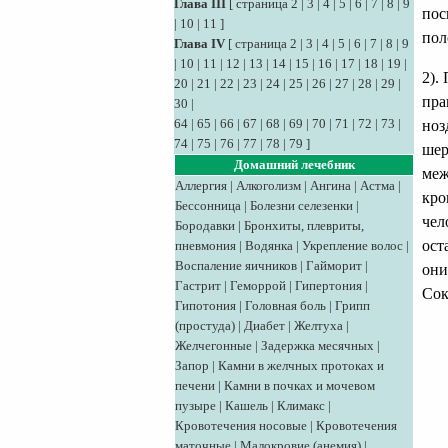
Глава III
[
страница 2
|
3
|
4
|
5
|
6
|
7
|
8
|
9
пос
|
10
|
11
]
пол
Глава IV
[
страница 2
|
3
|
4
|
5
|
6
|
7
|
8
|
9
|
10
|
11
|
12
|
13
|
14
|
15
|
16
|
17
|
18
|
19
|
2).
20
|
21
|
22
|
23
|
24
|
25
|
26
|
27
|
28
|
29
|
пра
30
|
64
|
65
|
66
|
67
|
68
|
69
|
70
|
71
|
72
|
73
|
ноз
74
|
75
|
76
|
77
|
78
|
79
]
шер
Домашний лечебник
меж
Аллергия
|
Алкоголизм
|
Ангина
|
Астма
|
кро
Бессонница
|
Болезни селезенки
|
чел
Бородавки
|
Бронхиты, плевриты,
ост
пневмония
|
Водянка
|
Укрепление волос
|
Воспаление яичников
|
Гайморит
|
они
Гастрит
|
Геморрой
|
Гипертония
|
Сок
Гипотония
|
Головная боль
|
Грипп
(простуда)
|
Диабет
|
Желтуха
|
Желчегонные
|
Задержка месячных
|
Запор
|
Камни в желчных протоках и
печени
|
Камни в почках и мочевом
пузыре
|
Кашель
|
Климакс
|
Кровотечения носовые
|
Кровотечения
маточные
|
Малокровие (анемия)
|