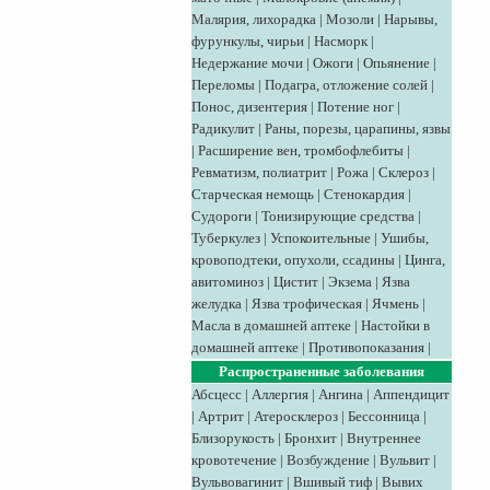
Малярия, лихорадка
|
Мозоли
|
Нарывы,
фурункулы, чирьи
|
Насморк
|
Недержание мочи
|
Ожоги
|
Опьянение
|
Переломы
|
Подагра, отложение солей
|
Понос, дизентерия
|
Потение ног
|
Радикулит
|
Раны, порезы, царапины, язвы
|
Расширение вен, тромбофлебиты
|
Ревматизм, полиатрит
|
Рожа
|
Склероз
|
Старческая немощь
|
Стенокардия
|
Судороги
|
Тонизирующие средства
|
Туберкулез
|
Успокоительные
|
Ушибы,
кровоподтеки, опухоли, ссадины
|
Цинга,
авитоминоз
|
Цистит
|
Экзема
|
Язва
желудка
|
Язва трофическая
|
Ячмень
|
Масла в домашней аптеке
|
Настойки в
домашней аптеке
|
Противопоказания
|
Распространенные заболевания
Абсцесс
|
Аллергия
|
Ангина
|
Аппендицит
|
Артрит
|
Атеросклероз
|
Бессонница
|
Близорукость
|
Бронхит
|
Внутреннее
кровотечение
|
Возбуждение
|
Вульвит
|
Вульвовагинит
|
Вшивый тиф
|
Вывих