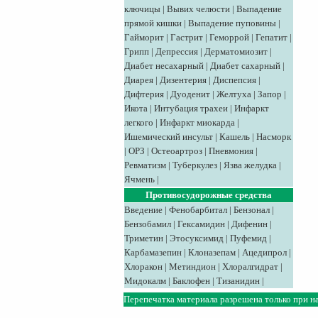
ключицы
|
Вывих челюсти
|
Выпадение
прямой кишки
|
Выпадение пуповины
|
Гайморит
|
Гастрит
|
Геморрой
|
Гепатит
|
Грипп
|
Депрессия
|
Дерматомиозит
|
Диабет несахарный
|
Диабет сахарный
|
Диарея
|
Дизентерия
|
Диспепсия
|
Дифтерия
|
Дуоденит
|
Желтуха
|
Запор
|
Икота
|
Интубация трахеи
|
Инфаркт
легкого
|
Инфаркт миокарда
|
Ишемический инсульт
|
Кашель
|
Насморк
|
ОРЗ
|
Остеоартроз
|
Пневмония
|
Ревматизм
|
Туберкулез
|
Язва желудка
|
Ячмень
|
Противосудорожные средства
Введение
|
Фенобарбитал
|
Бензонал
|
Бензобамил
|
Гексамидин
|
Дифенин
|
Триметин
|
Этосуксимид
|
Пуфемид
|
Карбамазепин
|
Клоназепам
|
Ацедипрол
|
Хлоракон
|
Метиндион
|
Хлоралгидрат
|
Мидокалм
|
Баклофен
|
Тизанидин
|
Перепечатка материала разрешена только при н