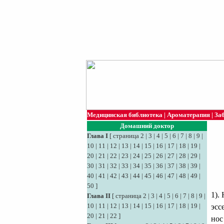
Медицинская библиотека
|
Ароматерапия
|
За
Домашний доктор
Глава I
[
страница 2
|
3
|
4
|
5
|
6
|
7
|
8
|
9
|
10
|
11
|
12
|
13
|
14
|
15
|
16
|
17
|
18
|
19
|
20
|
21
|
22
|
23
|
24
|
25
|
26
|
27
|
28
|
29
|
30
|
31
|
32
|
33
|
34
|
35
|
36
|
37
|
38
|
39
|
40
|
41
|
42
|
43
|
44
|
45
|
46
|
47
|
48
|
49
|
50
]
1).
Глава II
[
страница 2
|
3
|
4
|
5
|
6
|
7
|
8
|
9
|
10
|
11
|
12
|
13
|
14
|
15
|
16
|
17
|
18
|
19
|
эсс
20
|
21
|
22
]
нос