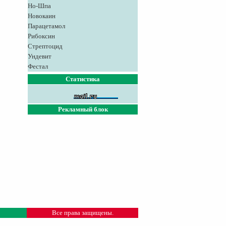
Но-Шпа
Новокаин
Парацетамол
Рибоксин
Стрептоцид
Ундевит
Фестал
Статистика
Рекламный блок
Все права защищены.