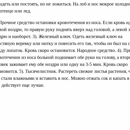
идеть или постоять, но не ложиться. На лоб и нос мокрое холодн
отенце или лед.
 Прочное средство остановки кровотечения из носа. Если кровь и
вой ноздри, то правую руку поднять вверх над головой, а левой 
дрю и наоборот. 3). Железный ключ. Одеть железный ключ на
стяную веревку или нитку и повесить его так, чтобы он был на 
ду лопаток. Кровь скоро остановится. Народное средство. 4). Пр
вотечении из носа больной поднимает обе руки на голову, а втор
овек зажимает ему обе ноздри или одну на 3-5 мин. Кровь скоро
ановится. 5). Тысячелистник. Растереть свежие листья растения,
 стали влажными и вставить в нос. Можно отжать сок и капать в
 действует еще лучше.