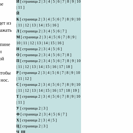
И
[
страница 2
|
3
|
4
|
5
|
6
|
7
|
8
|
9
|
10
ое
|
11
]
Й
К
[
страница 2
|
3
|
4
|
5
|
6
|
7
|
8
|
9
|
10
дет из
|
11
|
12
|
13
|
14
|
15
|
16
]
зажать
Л
[
страница 2
|
3
|
4
|
5
|
6
|
7
]
М
[
страница 2
|
3
|
4
|
5
|
6
|
7
|
8
|
9
|
10
|
11
|
12
|
13
|
14
|
15
|
16
]
спине
Н
[
страница 2
|
3
|
4
|
5
|
6
]
и
О
[
страница 2
|
3
|
4
|
5
|
6
|
7
|
8
]
ой
П
[
страница 2
|
3
|
4
|
5
|
6
|
7
|
8
|
9
|
10
|
11
|
12
|
13
|
14
|
15
|
16
|
17
|
18
]
Р
[
страница 2
|
3
|
4
|
5
|
6
|
7
|
8
|
9
|
10
 чтобы
|
11
|
12
]
 нос.
С
[
страница 2
|
3
|
4
|
5
|
6
|
7
|
8
|
9
|
10
|
11
|
12
|
13
|
14
|
15
|
16
|
17
|
18
|
19
]
Т
[
страница 2
|
3
|
4
|
5
|
6
|
7
|
8
|
9
|
10
|
11
]
У
[
страница 2
|
3
]
Ф
[
страница 2
|
3
|
4
|
5
|
6
|
7
]
Х
[
страница 2
|
3
|
4
|
5
]
Ц
[
страница 2
|
3
]
Ч
,
Ш