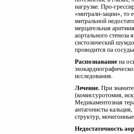
нагрузке. Про-гресси
«митрали-зации», то 
митральной недостат
мерцательная аритми
аортального стеноза 
систолический шумдо
проводится па сосуды
Распознавание
на ос
эхокардиографическо
исследования.
Лечение.
При значите
(комиссуротомия, иск
Медикаментозная тера
антагонисты кальция,
структур, мочегонные
Недостаточность ао