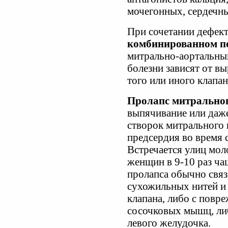
мочегонных, сердечны
При сочетании дефект
комбинированном п
митрально-аортальный
болезни зависят от в
того или иного клапан
Пролапс митральног
выпячивание или даж
створок митрального 
предсердия во время 
Встречается улиц моло
женщин в 9-10 раз ча
пролапса обычно свя
сухожильных нитей и
клапана, либо с повр
сосочковых мышц, ли
левого желудочка.