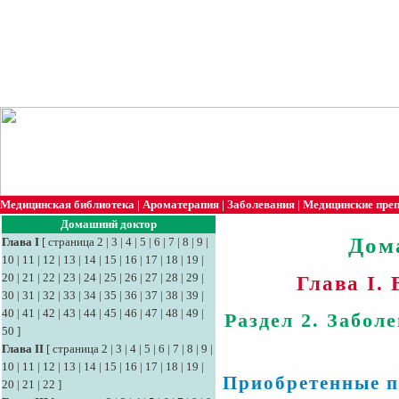
Медицинская библиотека
|
Ароматерапия
|
Заболевания
|
Медицинские пре
Домашний доктор
Дом
Глава I
[
страница 2
|
3
|
4
|
5
|
6
|
7
|
8
|
9
|
10
|
11
|
12
|
13
|
14
|
15
|
16
|
17
|
18
|
19
|
20
|
21
|
22
|
23
|
24
|
25
|
26
|
27
|
28
|
29
|
Глава I.
30
|
31
|
32
|
33
|
34
|
35
|
36
|
37
|
38
|
39
|
40
|
41
|
42
|
43
|
44
|
45
|
46
|
47
|
48
|
49
|
Раздел 2. Забол
50
]
Глава II
[
страница 2
|
3
|
4
|
5
|
6
|
7
|
8
|
9
|
10
|
11
|
12
|
13
|
14
|
15
|
16
|
17
|
18
|
19
|
Приобретенные п
20
|
21
|
22
]