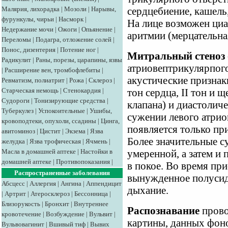
Малярия, лихорадка
|
Мозоли
|
Нарывы,
сердцебиение, кашель,
фурункулы, чирьи
|
Насморк
|
На лице возможен ци
Недержание мочи
|
Ожоги
|
Опьянение
|
аритмии (мерцательная
Переломы
|
Подагра, отложение солей
|
Понос, дизентерия
|
Потение ног
|
Митральный стеноз 
Радикулит
|
Раны, порезы, царапины, язвы
атриовептрикулярпог
|
Расширение вен, тромбофлебиты
|
акустические признак
Ревматизм, полиатрит
|
Рожа
|
Склероз
|
Старческая немощь
|
Стенокардия
|
тон сердца, II тон и
Судороги
|
Тонизирующие средства
|
клапана) и диастолич
Туберкулез
|
Успокоительные
|
Ушибы,
сужении левого атри
кровоподтеки, опухоли, ссадины
|
Цинга,
появляется только пр
авитоминоз
|
Цистит
|
Экзема
|
Язва
Более значительные 
желудка
|
Язва трофическая
|
Ячмень
|
Масла в домашней аптеке
|
Настойки в
умеренной, а затем и 
домашней аптеке
|
Противопоказания
|
в покое. Во время пр
Распространенные заболевания
вынужденное полусид
Абсцесс
|
Аллергия
|
Ангина
|
Аппендицит
дыхание.
|
Артрит
|
Атеросклероз
|
Бессонница
|
Близорукость
|
Бронхит
|
Внутреннее
Распознавание
прово
кровотечение
|
Возбуждение
|
Вульвит
|
картины, данных фон
Вульвовагинит
|
Вшивый тиф
|
Вывих