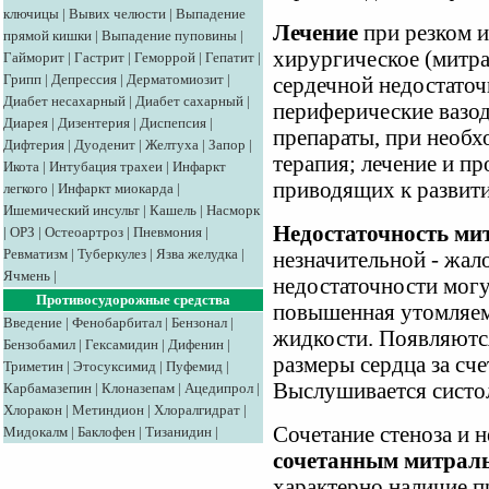
ключицы
|
Вывих челюсти
|
Выпадение
Лечение
при резком и
прямой кишки
|
Выпадение пуповины
|
хирургическое (митра
Гайморит
|
Гастрит
|
Геморрой
|
Гепатит
|
Грипп
|
Депрессия
|
Дерматомиозит
|
сердечной недостаточ
Диабет несахарный
|
Диабет сахарный
|
периферические вазод
Диарея
|
Дизентерия
|
Диспепсия
|
препараты, при необх
Дифтерия
|
Дуоденит
|
Желтуха
|
Запор
|
терапия; лечение и п
Икота
|
Интубация трахеи
|
Инфаркт
приводящих к развит
легкого
|
Инфаркт миокарда
|
Ишемический инсульт
|
Кашель
|
Насморк
Недостаточность ми
|
ОРЗ
|
Остеоартроз
|
Пневмония
|
Ревматизм
|
Туберкулез
|
Язва желудка
|
незначительной - жал
Ячмень
|
недостаточности могу
Противосудорожные средства
повышенная утомляем
Введение
|
Фенобарбитал
|
Бензонал
|
жидкости. Появляются
Бензобамил
|
Гексамидин
|
Дифенин
|
размеры сердца за сче
Триметин
|
Этосуксимид
|
Пуфемид
|
Выслушивается систо
Карбамазепин
|
Клоназепам
|
Ацедипрол
|
Хлоракон
|
Метиндион
|
Хлоралгидрат
|
Сочетание стеноза и 
Мидокалм
|
Баклофен
|
Тизанидин
|
сочетанным митрал
характерно наличие п