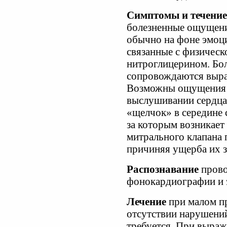
Симптомы и течение
болезненные ощущени
обычно на фоне эмоц
связанные с физическ
нитроглицерином. Бол
сопровождаются выра
Возможны ощущения п
выслушивании сердца
«щелчок» в середине 
за которым возникает
митрального клапана 
причиняя ущерба их 
Распознавание
прово
фонокардиографии и 
Лечение
при малом п
отсутствии нарушений
требуется. При выраж