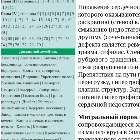
Глава III
[
страница 2
|
3
|
4
|
5
|
6
|
7
|
8
|
9
Поражения сердечного
|
10
|
11
]
которого оказываютс
Глава IV
[
страница 2
|
3
|
4
|
5
|
6
|
7
|
8
|
9
|
10
|
11
|
12
|
13
|
14
|
15
|
16
|
17
|
18
|
19
|
раскрытию (стеноз) к
20
|
21
|
22
|
23
|
24
|
25
|
26
|
27
|
28
|
29
|
смыканию (недостаточ
30
|
другому (соче-танный
64
|
65
|
66
|
67
|
68
|
69
|
70
|
71
|
72
|
73
|
дефекта является ревм
74
|
75
|
76
|
77
|
78
|
79
]
травма, сифилис. Стен
Домашний лечебник
Аллергия
|
Алкоголизм
|
Ангина
|
Астма
|
рубцового сращения, 
Бессонница
|
Болезни селезенки
|
из-за разрушения или
Бородавки
|
Бронхиты, плевриты,
Препятствия на пути
пневмония
|
Водянка
|
Укрепление волос
|
перегрузку, гипертр
Воспаление яичников
|
Гайморит
|
клапана структур. За
Гастрит
|
Геморрой
|
Гипертония
|
Гипотония
|
Головная боль
|
Грипп
питание гипертрофир
(простуда)
|
Диабет
|
Желтуха
|
сердечной недостаточ
Желчегонные
|
Задержка месячных
|
Запор
|
Камни в желчных протоках и
Митральный порок 
печени
|
Камни в почках и мочевом
сопровождающееся з
пузыре
|
Кашель
|
Климакс
|
из малого круга в бол
Кровотечения носовые
|
Кровотечения
трикулярпого отверст
маточные
|
Малокровие (анемия)
|