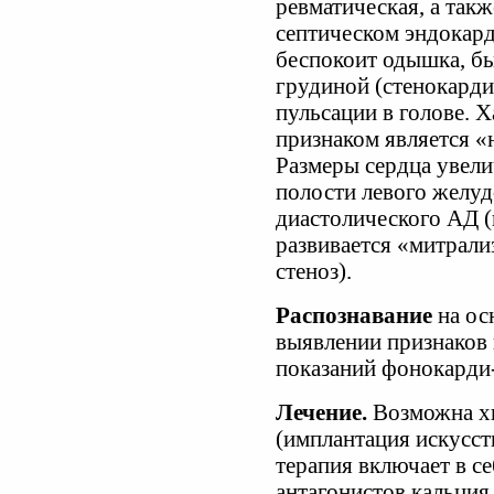
ревматическая, а так
септическом эндокард
беспокоит одышка, б
грудиной (стенокарди
пульсации в голове. 
признаком является 
Размеры сердца увели
полости левого желу
диастолического АД (
развивается «митрали
стеноз).
Распознавание
на ос
выявлении признаков 
показаний фонокарди
Лечение.
Возможна х
(имплантация искусст
терапия включает в с
антагонистов кальция