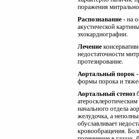
поражения митральног
Распознавание -
на 
акустической картин
эхокардиографии.
Лечение
консерватив
недостаточности митр
протезирование.
Аортальный порок 
формы порока и тяже
Аортальный стеноз
атеросклеротическим
начального отдела ао
желудочка, а неполны
обуславливает недост
кровообращения. Бол
потемнение в глазах,