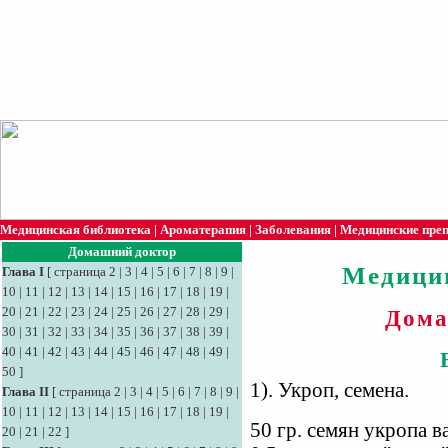
Медицинская библиотека
|
Ароматерапия
|
Заболевания
|
Медицинские пре
Домашний доктор
Медици
Глава I
[
страница 2
|
3
|
4
|
5
|
6
|
7
|
8
|
9
|
10
|
11
|
12
|
13
|
14
|
15
|
16
|
17
|
18
|
19
|
20
|
21
|
22
|
23
|
24
|
25
|
26
|
27
|
28
|
29
|
Дома
30
|
31
|
32
|
33
|
34
|
35
|
36
|
37
|
38
|
39
|
40
|
41
|
42
|
43
|
44
|
45
|
46
|
47
|
48
|
49
|
50
]
1). Укроп, семена.
Глава II
[
страница 2
|
3
|
4
|
5
|
6
|
7
|
8
|
9
|
10
|
11
|
12
|
13
|
14
|
15
|
16
|
17
|
18
|
19
|
50 гр. семян укропа в
20
|
21
|
22
]