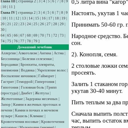
0,5 литра вина "кагор
Глава III
[
страница 2
|
3
|
4
|
5
|
6
|
7
|
8
|
9
|
10
|
11
]
Настоять, укутав 1 ча
Глава IV
[
страница 2
|
3
|
4
|
5
|
6
|
7
|
8
|
9
|
10
|
11
|
12
|
13
|
14
|
15
|
16
|
17
|
18
|
19
|
Принимать 50-60 гр. 
20
|
21
|
22
|
23
|
24
|
25
|
26
|
27
|
28
|
29
|
30
|
Народное средство. Б
64
|
65
|
66
|
67
|
68
|
69
|
70
|
71
|
72
|
73
|
74
|
75
|
76
|
77
|
78
|
79
]
сон.
Домашний лечебник
Аллергия
|
Алкоголизм
|
Ангина
|
Астма
|
2). Конопля, семя.
Бессонница
|
Болезни селезенки
|
Бородавки
|
Бронхиты, плевриты,
2 столовые ложки сем
пневмония
|
Водянка
|
Укрепление волос
|
просеять.
Воспаление яичников
|
Гайморит
|
Гастрит
|
Геморрой
|
Гипертония
|
Залить 1 стаканом го
Гипотония
|
Головная боль
|
Грипп
укутав 30-40 минут.
(простуда)
|
Диабет
|
Желтуха
|
Желчегонные
|
Задержка месячных
|
Пить теплым за два п
Запор
|
Камни в желчных протоках и
печени
|
Камни в почках и мочевом
Сначала выпить полста
пузыре
|
Кашель
|
Климакс
|
час, выпить остаток в
Кровотечения носовые
|
Кровотечения
теплым.
маточные
|
Малокровие (анемия)
|