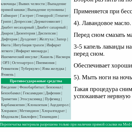
ключицы
|
Вывих челюсти
|
Выпадение
прямой кишки
|
Выпадение пуповины
|
Применяется при бес
Гайморит
|
Гастрит
|
Геморрой
|
Гепатит
|
Грипп
|
Депрессия
|
Дерматомиозит
|
4). Лавандовое масло.
Диабет несахарный
|
Диабет сахарный
|
Диарея
|
Дизентерия
|
Диспепсия
|
Перед сном смазать м
Дифтерия
|
Дуоденит
|
Желтуха
|
Запор
|
Икота
|
Интубация трахеи
|
Инфаркт
3-5 капель лаванды на
легкого
|
Инфаркт миокарда
|
перед сном.
Ишемический инсульт
|
Кашель
|
Насморк
|
ОРЗ
|
Остеоартроз
|
Пневмония
|
Обеспечивает хороши
Ревматизм
|
Туберкулез
|
Язва желудка
|
Ячмень
|
5). Мыть ноги на ночь
Противосудорожные средства
Введение
|
Фенобарбитал
|
Бензонал
|
Такая процедура сним
Бензобамил
|
Гексамидин
|
Дифенин
|
успокаивает нервную 
Триметин
|
Этосуксимид
|
Пуфемид
|
Карбамазепин
|
Клоназепам
|
Ацедипрол
|
Хлоракон
|
Метиндион
|
Хлоралгидрат
|
Мидокалм
|
Баклофен
|
Тизанидин
|
Перепечатка материала разрешена только при наличии прямой ссылки на
Med-