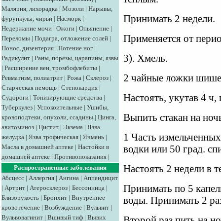
Малярия, лихорадка
|
Мозоли
|
Нарывы,
Принимать 2 недели.
фурункулы, чирьи
|
Насморк
|
Недержание мочи
|
Ожоги
|
Опьянение
|
Применяется от пери
Переломы
|
Подагра, отложение солей
|
Понос, дизентерия
|
Потение ног
|
3). Хмель.
Радикулит
|
Раны, порезы, царапины, язвы
|
Расширение вен, тромбофлебиты
|
2 чайные ложки шишек
Ревматизм, полиатрит
|
Рожа
|
Склероз
|
Старческая немощь
|
Стенокардия
|
Настоять, укутав 4 ч,
Судороги
|
Тонизирующие средства
|
Туберкулез
|
Успокоительные
|
Ушибы,
Выпить стакан на ноч
кровоподтеки, опухоли, ссадины
|
Цинга,
авитоминоз
|
Цистит
|
Экзема
|
Язва
1 Часть измельченных
желудка
|
Язва трофическая
|
Ячмень
|
Масла в домашней аптеке
|
Настойки в
водки или 50 град. сп
домашней аптеке
|
Противопоказания
|
Настоять 2 недели в т
Распространенные заболевания
Абсцесс
|
Аллергия
|
Ангина
|
Аппендицит
Принимать по 5 капел
|
Артрит
|
Атеросклероз
|
Бессонница
|
Близорукость
|
Бронхит
|
Внутреннее
воды. Принимать 2 раз
кровотечение
|
Возбуждение
|
Вульвит
|
Вульвовагинит
|
Вшивый тиф
|
Вывих
Второй раз пить на но