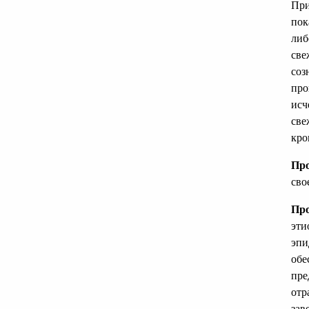
При
пок
либ
све
соз
про
исч
све
кро
Про
сво
Пр
эти
эпи
обе
пре
отр
зав