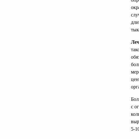
окр
слу
дли
тык
Леч
так
обя
бол
мер
цен
орг
Бол
с о
кол
выр
5-1