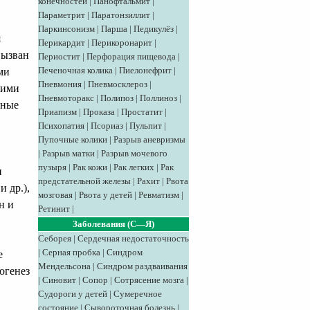
конечностей
|
Панофтальмит
|
Параметрит
|
Паратонзиллит
|
Паркинсонизм
|
Парша
|
Педикулёз
|
я
Перикардит
|
Перикоронарит
|
вызван
Периостит
|
Перфорация пищевода
|
Печеночная колика
|
Пиелонефрит
|
ми
Пневмония
|
Пневмосклероз
|
кими
Пневмоторакс
|
Полипоз
|
Поллиноз
|
нные
Приапизм
|
Проказа
|
Простатит
|
Психопатия
|
Псориаз
|
Пульпит
|
Пупочные колики
|
Разрыв аневризмы
|
Разрыв матки
|
Разрыв мочевого
пузыря
|
Рак кожи
|
Рак легких
|
Рак
и
предстательной железы
|
Рахит
|
Рвота
 др.),
мозговая
|
Рвота у детей
|
Ревматизм
|
н и
Ретинит
|
Заболевания (С—Я)
Себорея
|
Сердечная недостаточность
|
Серная пробка
|
Синдром
е
Мендельсона
|
Синдром раздваивания
огенез
|
Синовит
|
Сопор
|
Сотрясение мозга
|
Судороги у детей
|
Сумеречное
состояние
|
Сывороточная болезнь
|