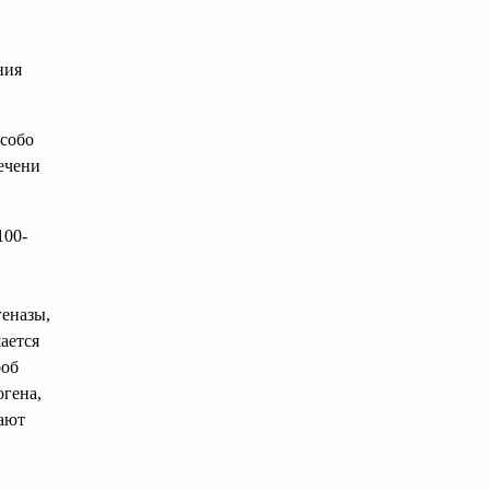
ния
особо
ечени
100-
геназы,
ается
роб
огена,
кают