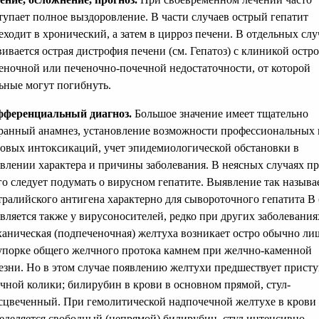
тупает полное выздоровление. В части случаев острый гепатит
еходит в хронический, а затем в цирроз печени. В отдельных слу
вивается острая дистрофия печени (см. Гепатоз) с клиникой остр
еночной или печеночно-почечной недостаточности, от которой
ьные могут погибнуть.
ференциальный диагноз.
Большое значение имеет тщательно
ранный анамнез, установление возможности профессиональных
овых интоксикаций, учет эпидемиологической обстановки в
влении характера и причины заболевания. В неясных случаях п
го следует подумать о вирусном гепатите. Выявление так называ
тралийского антигена характерно для сывороточного гепатита В 
вляется также у вирусоносителей, редко при других заболевания
аническая (подпеченочная) желтуха возникает остро обычно ли
упорке общего желчного протока камнем при желчно-каменной
езни. Но в этом случае появлению желтухи предшествует прист
чной колики; билирубин в крови в основном прямой, стул-
сцвеченный. При гемолитической надпочечной желтухе в крови
еделяется свободный (непрямой) билирубин, стул интенсивно