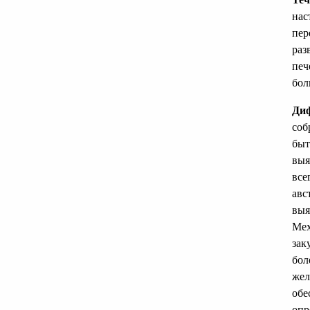
нас
пер
раз
печ
бол
Диф
соб
быт
выя
все
авс
выя
Мех
зак
бол
жел
обе
опр