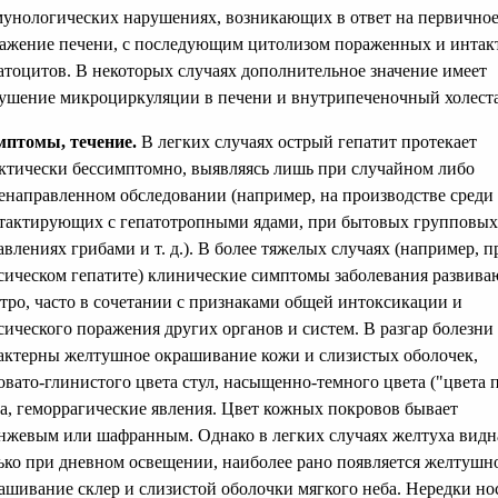
унологических нарушениях, возникающих в ответ на первично
ажение печени, с последующим цитолизом пораженных и инта
атоцитов. В некоторых случаях дополнительное значение имеет
ушение микроциркуляции в печени и внутрипеченочный холеста
птомы, течение.
В легких случаях острый гепатит протекает
ктически бессимптомно, выявляясь лишь при случайном либо
енаправленном обследовании (например, на производстве среди 
тактирующих с гепатотропными ядами, при бытовых групповых
авлениях грибами и т. д.). В более тяжелых случаях (например, п
сическом гепатите) клинические симптомы заболевания развива
тро, часто в сочетании с признаками общей интоксикации и
сического поражения других органов и систем. В разгар болезни
актерны желтушное окрашивание кожи и слизистых оболочек,
овато-глинистого цвета стул, насыщенно-темного цвета ("цвета 
а, геморрагические явления. Цвет кожных покровов бывает
нжевым или шафранным. Однако в легких случаях желтуха видн
ько при дневном освещении, наиболее рано появляется желтушн
ашивание склер и слизистой оболочки мягкого неба. Нередки н