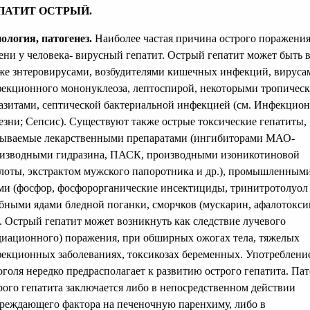
ПАТИТ ОСТРЫЙ.
ология, патогенез.
Наиболее частая причина острого поражени
ени у человека- вирусный гепатит. Острый гепатит может быть 
же знтеровирусами, возбудителями кишечных инфекций, вируса
екционного мононуклеоза, лептоспирой, некоторыми тропичес
азитами, септической бактериальной инфекцией (см. Инфекцио
езни; Сепсис). Существуют также острые токсические гепатиты,
ываемые лекарственными препаратами (ингибиторами МАО-
изводными гидразина, ПАСК, производными изоникотиновой
лоты, экстрактом мужского папоротника и др.), промышленным
ми (фосфор, фосфорорганические инсектициды, тринитротолуол и
бными ядами бледной поганки, сморчков (мускарин, афалотокси
). Острый гепатит может возникнуть как следствие лучевого
диационного) поражения, при обширных ожогах тела, тяжелых
екционных заболеваниях, токсикозах беременных. Употреблени
оголя нередко предрасполагает к развитию острого гепатита. Пат
рого гепатита заключается либо в непосредственном действии
реждающего фактора на печеночную паренхиму, либо в