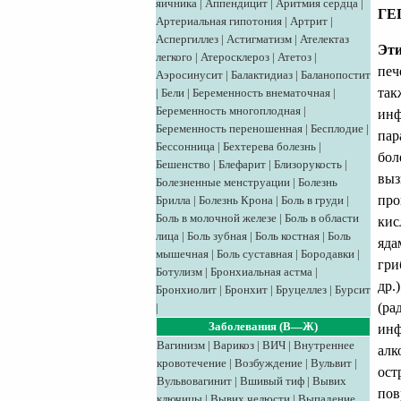
яичника
|
Аппендицит
|
Аритмия сердца
|
ГЕ
Артериальная гипотония
|
Артрит
|
Аспергиллез
|
Астигматизм
|
Ателектаз
Эти
легкого
|
Атеросклероз
|
Атетоз
|
печ
Аэросинусит
|
Балактидиаз
|
Баланопостит
так
|
Бели
|
Беременность внематочная
|
Беременность многоплодная
|
инф
Беременность переношенная
|
Бесплодие
|
пар
Бессонница
|
Бехтерева болезнь
|
бол
Бешенство
|
Блефарит
|
Близорукость
|
выз
Болезненные менструации
|
Болезнь
про
Брилла
|
Болезнь Крона
|
Боль в груди
|
Боль в молочной железе
|
Боль в области
кис
лица
|
Боль зубная
|
Боль костная
|
Боль
яда
мышечная
|
Боль суставная
|
Бородавки
|
гри
Ботулизм
|
Бронхиальная астма
|
др.
Бронхиолит
|
Бронхит
|
Бруцеллез
|
Бурсит
(ра
|
Заболевания (В—Ж)
инф
Вагинизм
|
Варикоз
|
ВИЧ
|
Внутреннее
алк
кровотечение
|
Возбуждение
|
Вульвит
|
ост
Вульвовагинит
|
Вшивый тиф
|
Вывих
пов
ключицы
|
Вывих челюсти
|
Выпадение