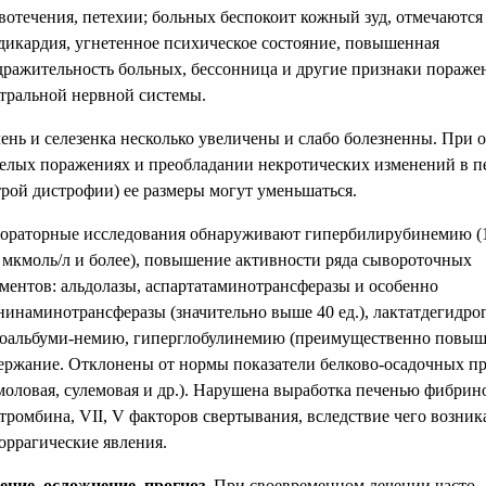
вотечения, петехии; больных беспокоит кожный зуд, отмечаются
дикардия, угнетенное психическое состояние, повышенная
дражительность больных, бессонница и другие признаки пораже
тральной нервной системы.
ень и селезенка несколько увеличены и слабо болезненны. При 
елых поражениях и преобладании некротических изменений в п
трой дистрофии) ее размеры могут уменьшаться.
ораторные исследования обнаруживают гипербилирубинемию (
 мкмоль/л и более), повышение активности ряда сывороточных
ментов: альдолазы, аспартатаминотрансферазы и особенно
нинаминотрансферазы (значительно выше 40 ед.), лактатдегидро
оальбуми-немию, гиперглобулинемию (преимущественно повыш
ержание. Отклонены от нормы показатели белково-осадочных п
моловая, сулемовая и др.). Нарушена выработка печенью фибрин
тромбина, VII, V факторов свертывания, вследствие чего возни
оррагические явления.
ение, осложнение, прогноз.
При своевременном лечении часто