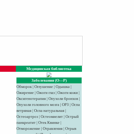
Медицинская библиотека
Заболевания (О—Р)
Обморок
|
Оглушение
|
Одышка
|
Ожирение
|
Ожоги глаз
|
Ожоги кожи
|
Оксигенотерапия
|
Опухоли бронхов
|
Опухоли головного мозга
|
ОРЗ
|
Оспа
ветряная
|
Оспа натуральная
|
Остеоартроз
|
Остеомиелит
|
Острый
панкреатит
|
Отек Квинке
|
Отморожение
|
Отравления
|
Отрыв