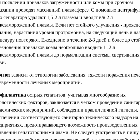
 появлении признаков загруженности или комы при срочном
азании проводят массивный плазмаферез. С помощью центрифу
о сепаратора удаляют 1,5-2 л плазмы и вводят в/в 2 л
жезамороженной плазмы. Если нет стойкого улучшения - проясн
нания, нарастания уровня протромбина, на следующий день и да
цедуру повторяют. Ежедневно в течение 2-3 дней и более до сто
езновения признаков комы необходимо вводить 1 -2 л
жезамороженной плазмы до нормализации системы свертывания
ви.
гноз
зависит от этиологии заболевания, тяжести поражения печ
евременности лечебных мероприятий.
офилактика
острых гепатитов, учитывая многообразие их
ологических факторов, заключается в четком проведении санита
демических мероприятий, соблюдении правил личной гигиены,
спечении соответствующего санитарно-технического надзора на
дприятиях, предотвращающего возможность производственных
авлений гепатотропными ядами. Не следует употреблять в пищу
едомо несъедобные или неизвестные грибы, а также съедобные, 