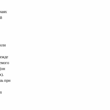
чаях
ой
 или
режде
емого
(он
х).
шь при
уп