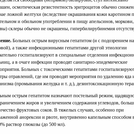
ашен, осмотическая резистентность эритроцитов обычно снижен
чае ложной желтухи (вследствие окрашивания кожи каротином 
тельном и обильном употреблении в пищу апельсинов, моркови,
вы) склеры обычно не окрашены, гипербилирубинемия отсутств
ение.
Больных острым вирусным гепатитом (и с подозрением на
овой), а также инфекционными гепатитами другой этиологии
зательно госпитализируют в специальные отделения инфекцион
ьниц, а в очаге инфекции проводят санитарно-эпидемические
оприятия. Больных с токсическими гепатитами госпитализируют
тры отравлений, где им проводят мероприятия по удалению яда 
анизма (промывания желудка и т. д.), дезинтоксикационную тер
ьным острым гепатитом назначают постельный режим, щадящую
граничением жиров и увеличением содержания углеводов, больш
ичество фруктовых соков. В тяжелых случаях, особенно при
аженной анорексии и рвоте, внутривенно капельным способом 
0% раствор глюкозы (до 500 мл).