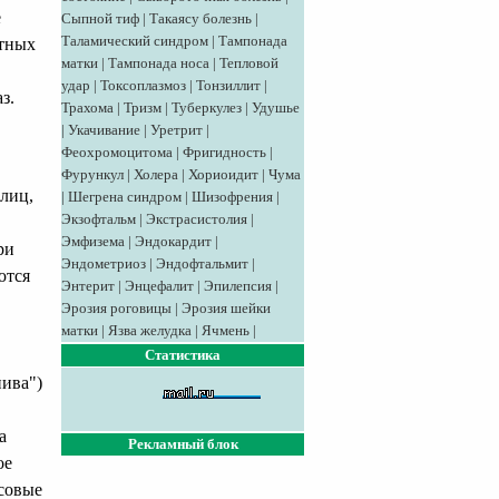
е
Сыпной тиф
|
Такаясу болезнь
|
Таламический синдром
|
Тампонада
ктных
матки
|
Тампонада носа
|
Тепловой
удар
|
Токсоплазмоз
|
Тонзиллит
|
з.
Трахома
|
Тризм
|
Туберкулез
|
Удушье
|
Укачивание
|
Уретрит
|
Феохромоцитома
|
Фригидность
|
Фурункул
|
Холера
|
Хориоидит
|
Чума
лиц,
|
Шегрена синдром
|
Шизофрения
|
Экзофтальм
|
Экстрасистолия
|
Эмфизема
|
Эндокардит
|
ри
Эндометриоз
|
Эндофтальмит
|
ются
Энтерит
|
Энцефалит
|
Эпилепсия
|
Эрозия роговицы
|
Эрозия шейки
матки
|
Язва желудка
|
Ячмень
|
Статистика
пива")
а
Рекламный блок
ое
осовые