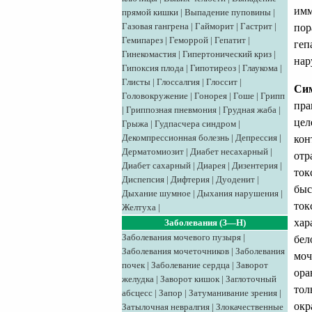
имм
прямой кишки
|
Выпадение пуповины
|
Газовая гангрена
|
Гайморит
|
Гастрит
|
пор
Гемипарез
|
Геморрой
|
Гепатит
|
геп
Гинекомастия
|
Гипертонический криз
|
нар
Гипоксия плода
|
Гипотиреоз
|
Глаукома
|
Глисты
|
Глоссалгия
|
Глоссит
|
Сим
Головокружение
|
Гонорея
|
Гоше
|
Грипп
пра
|
Гриппозная пневмония
|
Грудная жаба
|
цел
Грыжа
|
Гудпасчера синдром
|
Декомпрессионная болезнь
|
Депрессия
|
кон
Дерматомиозит
|
Диабет несахарный
|
отр
Диабет сахарный
|
Диарея
|
Дизентерия
|
ток
Диспепсия
|
Дифтерия
|
Дуоденит
|
быс
Дыхание шумное
|
Дыхания нарушения
|
ток
Желтуха
|
хар
Заболевания (З—Н)
Заболевания мочевого пузыря
|
бел
Заболевания мочеточников
|
Заболевания
моч
почек
|
Заболевание сердца
|
Заворот
ора
желудка
|
Заворот кишок
|
Заглоточный
тол
абсцесс
|
Запор
|
Затуманивание зрения
|
окр
Затылочная невралгия
|
Злокачественные