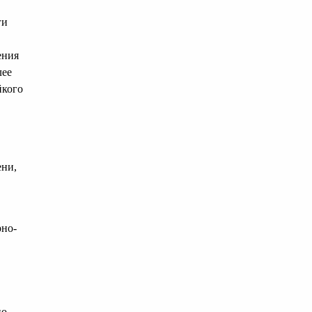
ги
ения
лее
йкого
ени,
рно-
но