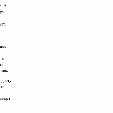
а. В
при
ует.
ных
 в
из
апию.
 диету
ое
вводят