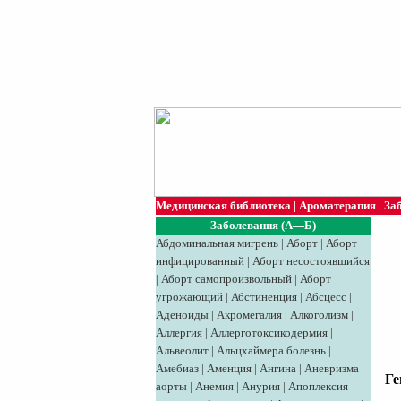
Медицинская библиотека
|
Ароматерапия
|
За
Заболевания (А—Б)
Абдоминальная мигрень
|
Аборт
|
Аборт
инфицированный
|
Аборт несостоявшийся
|
Аборт самопроизвольный
|
Аборт
угрожающий
|
Абстиненция
|
Абсцесс
|
Аденоиды
|
Акромегалия
|
Алкоголизм
|
Аллергия
|
Аллерготоксикодермия
|
Альвеолит
|
Альцхаймера болезнь
|
Амебиаз
|
Аменция
|
Ангина
|
Аневризма
Ге
аорты
|
Анемия
|
Анурия
|
Апоплексия