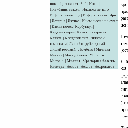
новообразования
|
Зоб
|
Икота
|
кро
Интубация трахеи
|
Инфаркт легкого
|
бра
Инфаркт миокарда
|
Инфаркт яичка
|
Ирит
раз
|
Истерия
|
Ихтиоз
|
Ишемический инсульт
цен
|
Камни почек
|
Карбункул
|
Кардиосклероз
|
Катар
|
Катаракта
|
Печ
Кашель
|
Клещевой тиф
|
Лицевой
тяж
гемиспазм
|
Лишай отрубевидный
|
Лишай розовый
|
Люмбаго
|
Малярия
|
(ос
Мастит
|
Мастурбация
|
Менингит
|
Мигрень
|
Миопия
|
Мраморная болезнь
|
Лаб
Насморк
|
Невроз
|
Некроз
|
Нефропатоз
|
300
фер
ала
гип
сод
(ти
про
гем
Теч