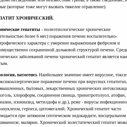
рые (которые тоже могут вызвать тяжелое отравление).
ПАТИТ ХРОНИЧЕСКИЙ.
нические гепатиты
- полиэтиологические хронические
ительностью более 6 мес) поражения печени воспалительно-
трофического характера с умеренно выраженным фиброзом и
имущественно сохраненной дольковой структурой печени. Сред
нических заболеваний печени хронический гепатит является на
тым.
ология, патогенез.
Наибольшее значение имеет вирусное, токси
оксикоаллергическое поражение печени при вирусных гепатитах
мышленных, бытовых, лекарственных хронических интоксикац
коголь, хлороформ, соединения свинца, тринитротолуол, атофан,
назин, изониазид, метилдофа и др.), реже - вирусы инфекционно
онуклеоза, герпеса, цитомегалий. Хронический гепатит часто
людается при затяжном септическом эндокардите, висцеральном
шманиозе, малярии. Хронический холестатический гепатит мож