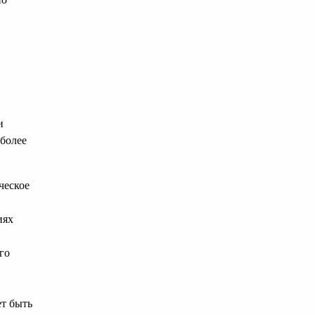
и
иболее
ческое
,
иях
го
ет быть