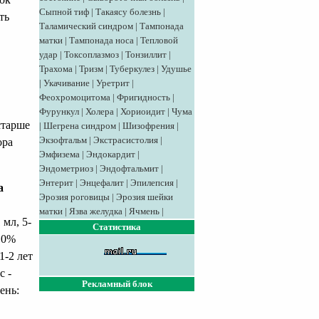
Сыпной тиф
|
Такаясу болезнь
|
ть
Таламический синдром
|
Тампонада
матки
|
Тампонада носа
|
Тепловой
удар
|
Токсоплазмоз
|
Тонзиллит
|
Трахома
|
Тризм
|
Туберкулез
|
Удушье
|
Укачивание
|
Уретрит
|
Феохромоцитома
|
Фригидность
|
Фурункул
|
Холера
|
Хориоидит
|
Чума
 старше
|
Шегрена синдром
|
Шизофрения
|
Экзофтальм
|
Экстрасистолия
|
ора
Эмфизема
|
Эндокардит
|
Эндометриоз
|
Эндофтальмит
|
Энтерит
|
Энцефалит
|
Эпилепсия
|
а
Эрозия роговицы
|
Эрозия шейки
матки
|
Язва желудка
|
Ячмень
|
1 мл, 5-
Статистика
 10%
1-2 лет
с -
Рекламный блок
день: