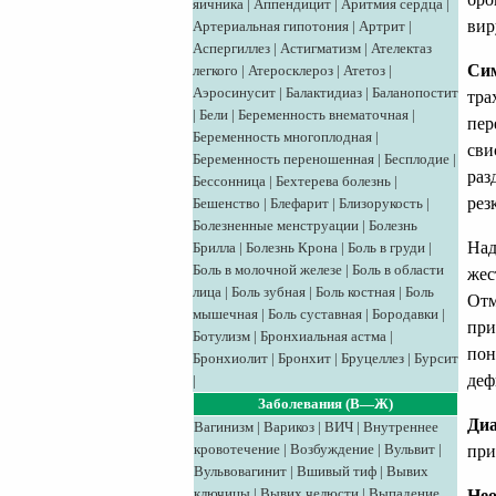
яичника
|
Аппендицит
|
Аритмия сердца
|
вир
Артериальная гипотония
|
Артрит
|
Аспергиллез
|
Астигматизм
|
Ателектаз
Си
легкого
|
Атеросклероз
|
Атетоз
|
Аэросинусит
|
Балактидиаз
|
Баланопостит
тра
|
Бели
|
Беременность внематочная
|
пер
Беременность многоплодная
|
сви
Беременность переношенная
|
Бесплодие
|
раз
Бессонница
|
Бехтерева болезнь
|
рез
Бешенство
|
Блефарит
|
Близорукость
|
Болезненные менструации
|
Болезнь
Над
Брилла
|
Болезнь Крона
|
Боль в груди
|
Боль в молочной железе
|
Боль в области
жес
лица
|
Боль зубная
|
Боль костная
|
Боль
Отм
мышечная
|
Боль суставная
|
Бородавки
|
при
Ботулизм
|
Бронхиальная астма
|
пон
Бронхиолит
|
Бронхит
|
Бруцеллез
|
Бурсит
деф
|
Заболевания (В—Ж)
Диа
Вагинизм
|
Варикоз
|
ВИЧ
|
Внутреннее
кровотечение
|
Возбуждение
|
Вульвит
|
при
Вульвовагинит
|
Вшивый тиф
|
Вывих
ключицы
|
Вывих челюсти
|
Выпадение
Нео