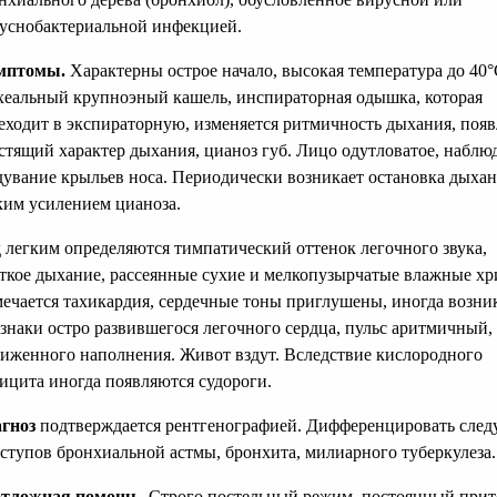
уснобактериальной инфекцией.
мптомы.
Характерны острое начало, высокая температура до 40°
хеальный крупноэный кашель, инспираторная одышка, которая
еходит в экспираторную, изменяется ритмичность дыхания, появ
стящий характер дыхания, цианоз губ. Лицо одутловатое, наблю
дувание крыльев носа. Периодически возникает остановка дыхан
ким усилением цианоза.
 легким определяются тимпатический оттенок легочного звука,
ткое дыхание, рассеянные сухие и мелкопузырчатые влажные хр
ечается тахикардия, сердечные тоны приглушены, иногда возни
знаки остро развившегося легочного сердца, пульс аритмичный,
иженного наполнения. Живот вздут. Вследствие кислородного
ицита иногда появляются судороги.
гноз
подтверждается рентгенографией. Дифференцировать следу
ступов бронхиальной астмы, бронхита, милиарного туберкулеза.
тложная помощь.
Строго постельный режим, постоянный прит