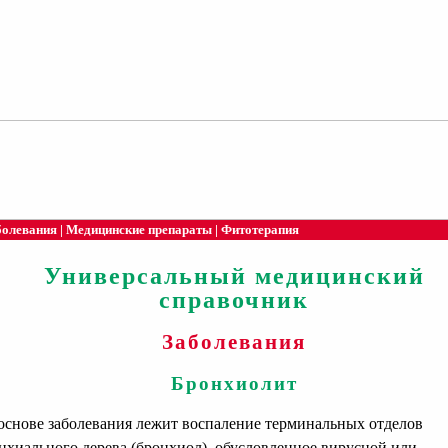
болевания
|
Медицинские препараты
|
Фитотерапия
Универсальный медицинский
справочник
Заболевания
Бронхиолит
снове заболевания лежит воспаление терминальных отделов
нхиального дерева (бронхиол), обусловленное вирусной или