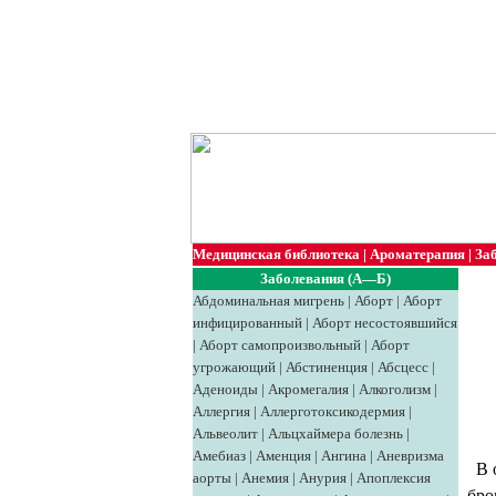
Медицинская библиотека
|
Ароматерапия
|
За
Заболевания (А—Б)
Абдоминальная мигрень
|
Аборт
|
Аборт
инфицированный
|
Аборт несостоявшийся
|
Аборт самопроизвольный
|
Аборт
угрожающий
|
Абстиненция
|
Абсцесс
|
Аденоиды
|
Акромегалия
|
Алкоголизм
|
Аллергия
|
Аллерготоксикодермия
|
Альвеолит
|
Альцхаймера болезнь
|
Амебиаз
|
Аменция
|
Ангина
|
Аневризма
В о
аорты
|
Анемия
|
Анурия
|
Апоплексия
бро