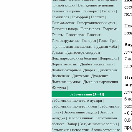
прямой кишки
|
Выпадение пуповины
|
све
Газовая гангрена
|
Гайморит
|
Гастрит
|
пол
Гемипарез
|
Геморрой
|
Гепатит
|
Гинекомастия
|
Гипертонический криз
|
Пок
Гипоксия плода
|
Гипотиреоз
|
Глаукома
|
воз
Глисты
|
Глоссалгия
|
Глоссит
|
Головокружение
|
Гонорея
|
Гоше
|
Грипп
Вну
|
Гриппозная пневмония
|
Грудная жаба
|
детя
Грыжа
|
Гудпасчера синдром
|
Декомпрессионная болезнь
|
Депрессия
|
7 л
Дерматомиозит
|
Диабет несахарный
|
глю
Диабет сахарный
|
Диарея
|
Дизентерия
|
Диспепсия
|
Дифтерия
|
Дуоденит
|
Из 
Дыхание шумное
|
Дыхания нарушения
|
вну
Желтуха
|
детя
Заболевания (З—Н)
6 л
Заболевания мочевого пузыря
|
рас
Заболевания мочеточников
|
Заболевания
почек
|
Заболевание сердца
|
Заворот
- 0
желудка
|
Заворот кишок
|
Заглоточный
0,04
абсцесс
|
Запор
|
Затуманивание зрения
|
пре
Затылочная невралгия
|
Злокачественные