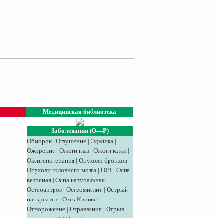
Медицинская библиотека
Заболевания (О—Р)
Обморок
|
Оглушение
|
Одышка
|
Ожирение
|
Ожоги глаз
|
Ожоги кожи
|
Оксигенотерапия
|
Опухоли бронхов
|
Опухоли головного мозга
|
ОРЗ
|
Оспа
ветряная
|
Оспа натуральная
|
Остеоартроз
|
Остеомиелит
|
Острый
панкреатит
|
Отек Квинке
|
Отморожение
|
Отравления
|
Отрыв