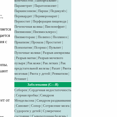
конечностей
|
Панофтальмит
|
Параметрит
|
Паратонзиллит
|
Паркинсонизм
|
Парша
|
Педикулёз
|
Перикардит
|
Перикоронарит
|
С,
Периостит
|
Перфорация пищевода
|
Печеночная колика
|
Пиелонефрит
|
ляется
Пневмония
|
Пневмосклероз
|
дается
Пневмоторакс
|
Полипоз
|
Поллиноз
|
ия с
Приапизм
|
Проказа
|
Простатит
|
Психопатия
|
Псориаз
|
Пульпит
|
Пупочные колики
|
Разрыв аневризмы
|
Разрыв матки
|
Разрыв мочевого
пузыря
|
Рак кожи
|
Рак легких
|
Рак
ипы.
предстательной железы
|
Рахит
|
Рвота
кают
мозговая
|
Рвота у детей
|
Ревматизм
|
Ретинит
|
Заболевания (С—Я)
Себорея
|
Сердечная недостаточность
|
Серная пробка
|
Синдром
ет от
Мендельсона
|
Синдром раздваивания
|
Синовит
|
Сопор
|
Сотрясение мозга
|
Судороги у детей
|
Сумеречное
состояние
|
Сывороточная болезнь
|
ок