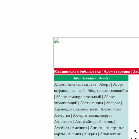
Медицинская библиотека
|
Ароматерапия
|
За
Заболевания (А—Б)
Абдоминальная мигрень
|
Аборт
|
Аборт
инфицированный
|
Аборт несостоявшийся
|
Аборт самопроизвольный
|
Аборт
угрожающий
|
Абстиненция
|
Абсцесс
|
Аденоиды
|
Акромегалия
|
Алкоголизм
|
Аллергия
|
Аллерготоксикодермия
|
Альвеолит
|
Альцхаймера болезнь
|
Амебиаз
|
Аменция
|
Ангина
|
Аневризма
Ал
аорты
|
Анемия
|
Анурия
|
Апоплексия
упо