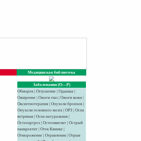
Медицинская библиотека
Заболевания (О—Р)
Обморок
|
Оглушение
|
Одышка
|
Ожирение
|
Ожоги глаз
|
Ожоги кожи
|
Оксигенотерапия
|
Опухоли бронхов
|
Опухоли головного мозга
|
ОРЗ
|
Оспа
ветряная
|
Оспа натуральная
|
Остеоартроз
|
Остеомиелит
|
Острый
панкреатит
|
Отек Квинке
|
Отморожение
|
Отравления
|
Отрыв