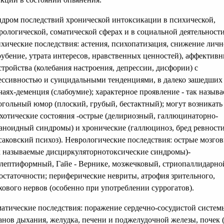
дром последствий хронической интоксикации в психической,
рологической, соматической сферах и в социальной деятельности
хические последствия: астения, психопатизация, снижение личн
рубение, утрата интересов, нравственных ценностей), аффектив
стройства (колебания настроения, депрессии, дисфории) с
ессивностью и суицидальными тенденциями, в далеко зашедших
чаях-деменция (слабоумие); характерное проявление - так назыв
огольный юмор (плоский, грубый, бестактный); могут возникать
хотические состояния -острые (делириозный, галлюцинаторно-
аноидный синдромы) и хронические (галлюциноз, бред ревности
саковский психоз). Неврологические последствия: острые мозго
к называемые дисциркуляторнотоксические синдромы)-
лептиформный, Гайе - Вернике, мозжечковый, стриопаллидарно
остаточности; периферические невриты, атрофия зрительного,
хового нервов (особенно при употреблении суррогатов).
атические последствия: поражение сердечно-сосудистой систем
анов дыхания, желудка, печени и поджелудочной железы, почек (