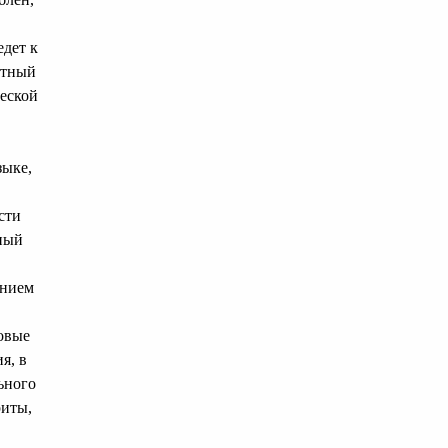
едет к
нтный
еской
зыке,
сти
жный
ением
овые
я, в
ьного
риты,