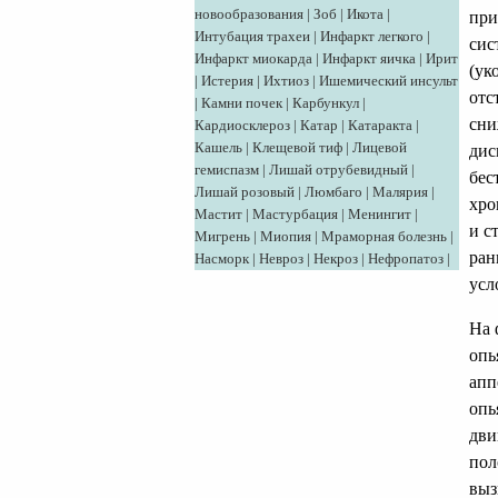
новообразования
|
Зоб
|
Икота
|
при
Интубация трахеи
|
Инфаркт легкого
|
сис
Инфаркт миокарда
|
Инфаркт яичка
|
Ирит
(ук
|
Истерия
|
Ихтиоз
|
Ишемический инсульт
отс
|
Камни почек
|
Карбункул
|
сни
Кардиосклероз
|
Катар
|
Катаракта
|
Кашель
|
Клещевой тиф
|
Лицевой
дис
гемиспазм
|
Лишай отрубевидный
|
бес
Лишай розовый
|
Люмбаго
|
Малярия
|
хро
Мастит
|
Мастурбация
|
Менингит
|
и с
Мигрень
|
Миопия
|
Мраморная болезнь
|
ран
Насморк
|
Невроз
|
Некроз
|
Нефропатоз
|
усл
На 
опь
апп
опь
дви
пол
выз