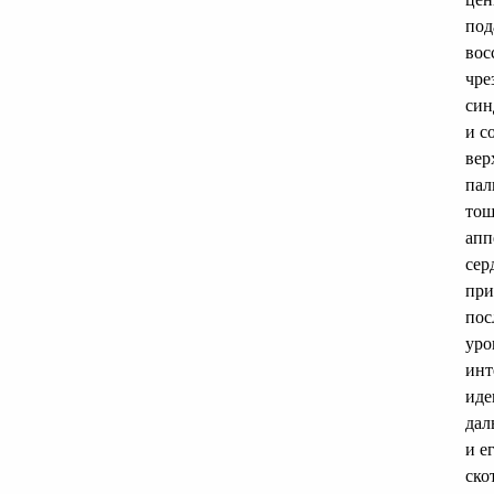
под
вос
чре
син
и с
вер
пал
тош
апп
сер
при
пос
уро
инт
иде
дал
и е
ско