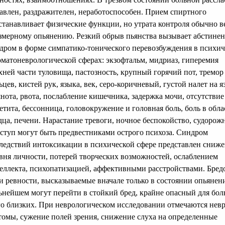
авлен, раздражителен, неработоспособен. Прием спиртного
станавливает физические функции, но утрата контроля обычно в
змерному опьянению. Резкий обрыв пьянства вызывает абстине
дром в форме симпатико-тонического перевозбуждения в психич
оматоневрологической сферах: экзофтальм, мидриаз, гиперемия
хней части туловища, пастозность, крупный горячий пот, тремор
ьцев, кистей рук, языка, век, серо-коричневый, густой налет на я
нота, рвота, послабление кишечника, задержка мочи, отсутствие
етита, бессонница, головокружение и головная боль, боль в обла
дца, печени. Нарастание тревоги, ночное беспокойство, судоро
ступ могут быть предвестниками острого психоза. Синдром
ледствий интоксикации в психической сфере представлен сниж
вня личности, потерей творческих возможностей, ослаблением
еллекта, психопатизацией, аффективными расстройствами. Бред
и ревности, высказываемые вначале только в состоянии опьянени
ьнейшем могут перейти в стойкий бред, крайне опасный для бол
го близких. При неврологическом исследовании отмечаются нев
томы, сужение полей зрения, снижение слуха на определенные