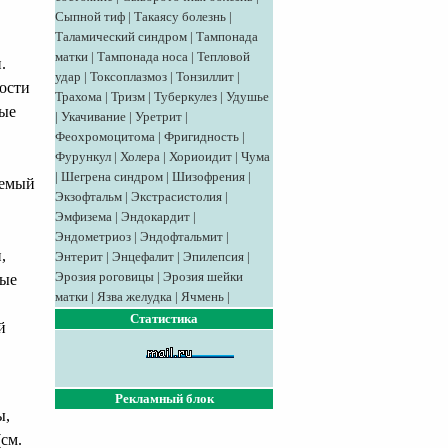
Сыпной тиф
|
Такаясу болезнь
|
Таламический синдром
|
Тампонада
матки
|
Тампонада носа
|
Тепловой
.
удар
|
Токсоплазмоз
|
Тонзиллит
|
ости
Трахома
|
Тризм
|
Туберкулез
|
Удушье
ные
|
Укачивание
|
Уретрит
|
Феохромоцитома
|
Фригидность
|
Фурункул
|
Холера
|
Хориоидит
|
Чума
|
Шегрена синдром
|
Шизофрения
|
аемый
Экзофтальм
|
Экстрасистолия
|
Эмфизема
|
Эндокардит
|
Эндометриоз
|
Эндофтальмит
|
,
Энтерит
|
Энцефалит
|
Эпилепсия
|
Эрозия роговицы
|
Эрозия шейки
вые
матки
|
Язва желудка
|
Ячмень
|
Статистика
й
Рекламный блок
ы,
см.