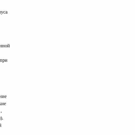
нуса
енной
 при
ние
кие
,
).
й