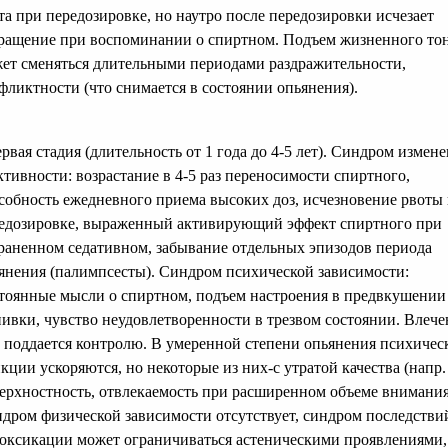
та при передозировке, но наутро после передозировки исчезает
ращение при воспоминании о спиртном. Подъем жизненного то
ет сменяться длительными периодами раздражительности,
фликтности (что снимается в состоянии опьянения).
ервая стадия (длительность от 1 года до 4-5 лет). Синдром измен
ктивности: возрастание в 4-5 раз переносимости спиртного,
собность ежедневного приема высоких доз, исчезновение рвоты
едозировке, выраженный активирующий эффект спиртного при
раненном седативном, забывание отдельных эпизодов периода
янения (палимпсесты). Синдром психической зависимости:
тоянные мысли о спиртном, подъем настроения в предвкушении
ивки, чувство неудовлетворенности в трезвом состоянии. Влече
 поддается контролю. В умеренной степени опьянения психичес
кции ускоряются, но некоторые из них-с утратой качества (напр. 
ерхностность, отвлекаемость при расширенном объеме внимания
дром физической зависимости отсутствует, синдром последстви
оксикации может ограничиваться астеническими проявлениями,