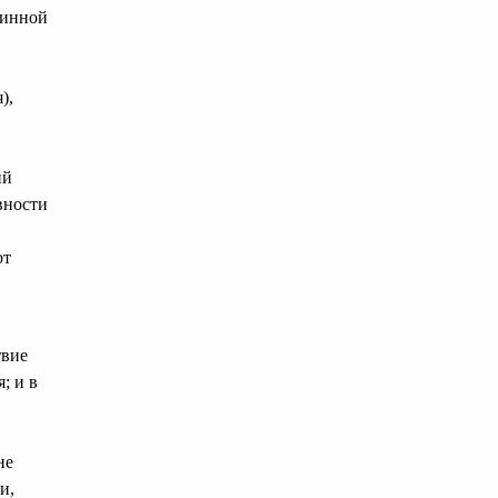
ринной
),
ий
вности
от
твие
; и в
не
и,