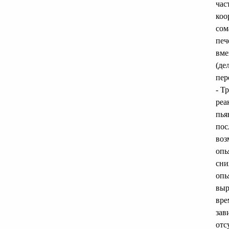
час
коо
сом
печ
вме
(де
пер
- Т
реа
пья
пос
воз
опь
сни
опь
выр
вре
зав
отс