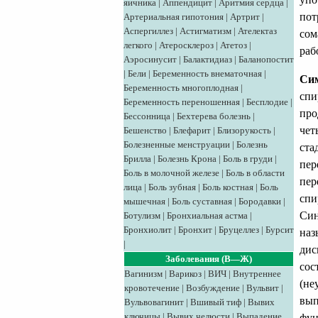
яичника
|
Аппендицит
|
Аритмия сердца
|
пот
Артериальная гипотония
|
Артрит
|
Аспергиллез
|
Астигматизм
|
Ателектаз
сом
легкого
|
Атеросклероз
|
Атетоз
|
раб
Аэросинусит
|
Балактидиаз
|
Баланопостит
|
Бели
|
Беременность внематочная
|
Сим
Беременность многоплодная
|
спи
Беременность переношенная
|
Бесплодие
|
про
Бессонница
|
Бехтерева болезнь
|
чет
Бешенство
|
Блефарит
|
Близорукость
|
Болезненные менструации
|
Болезнь
ста
Брилла
|
Болезнь Крона
|
Боль в груди
|
пер
Боль в молочной железе
|
Боль в области
пер
лица
|
Боль зубная
|
Боль костная
|
Боль
спи
мышечная
|
Боль суставная
|
Бородавки
|
Син
Ботулизм
|
Бронхиальная астма
|
Бронхиолит
|
Бронхит
|
Бруцеллез
|
Бурсит
наз
|
дис
Заболевания (В—Ж)
сос
Вагинизм
|
Варикоз
|
ВИЧ
|
Внутреннее
(не
кровотечение
|
Возбуждение
|
Вульвит
|
вып
Вульвовагинит
|
Вшивый тиф
|
Вывих
ключицы
|
Вывих челюсти
|
Выпадение
фун