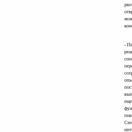
рво
отв
мож
кон
- П
реа
спо
пер
сох
опь
пос
вып
еще
фун
пов
Син
инт