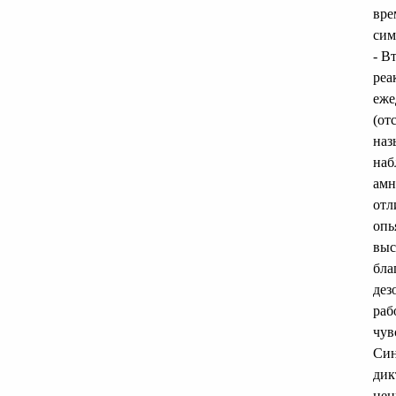
вре
сим
- В
реа
еже
(от
наз
наб
амн
отл
опь
выс
бла
дез
раб
чув
Син
дик
цен