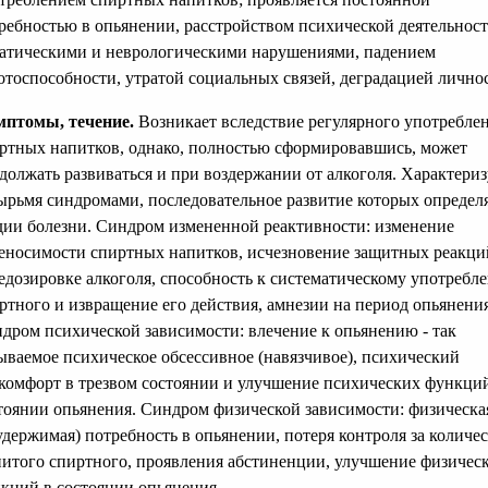
ребностью в опьянении, расстройством психической деятельност
атическими и неврологическими нарушениями, падением
отоспособности, утратой социальных связей, деградацией лично
птомы, течение.
Возникает вследствие регулярного употребле
ртных напитков, однако, полностью сформировавшись, может
должать развиваться и при воздержании от алкоголя. Характериз
ырьмя синдромами, последовательное развитие которых определ
дии болезни. Синдром измененной реактивности: изменение
еносимости спиртных напитков, исчезновение защитных реакци
едозировке алкоголя, способность к систематическому употребл
ртного и извращение его действия, амнезии на период опьянения
дром психической зависимости: влечение к опьянению - так
ываемое психическое обсессивное (навязчивое), психический
комфорт в трезвом состоянии и улучшение психических функци
тоянии опьянения. Синдром физической зависимости: физическа
удержимая) потребность в опьянении, потеря контроля за количе
итого спиртного, проявления абстиненции, улучшение физичес
кций в состоянии опьянения.