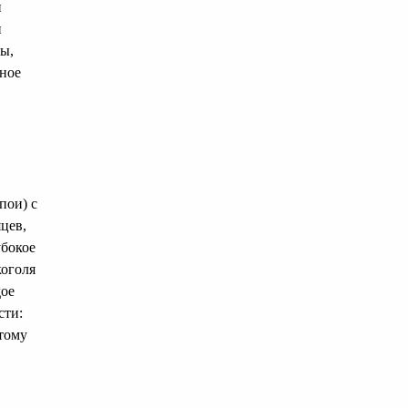
и
и
ы,
вное
пои) с
цев,
убокое
коголя
дое
сти:
тому