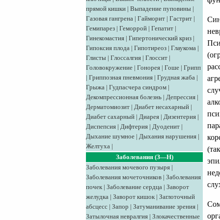
прямой кишки
|
Выпадение пуповины
|
Газовая гангрена
|
Гайморит
|
Гастрит
|
Син
Гемипарез
|
Геморрой
|
Гепатит
|
нев
Гинекомастия
|
Гипертонический криз
|
Пси
Гипоксия плода
|
Гипотиреоз
|
Глаукома
|
(ог
Глисты
|
Глоссалгия
|
Глоссит
|
рас
Головокружение
|
Гонорея
|
Гоше
|
Грипп
|
Гриппозная пневмония
|
Грудная жаба
|
агр
Грыжа
|
Гудпасчера синдром
|
слу
Декомпрессионная болезнь
|
Депрессия
|
алк
Дерматомиозит
|
Диабет несахарный
|
пси
Диабет сахарный
|
Диарея
|
Дизентерия
|
пар
Диспепсия
|
Дифтерия
|
Дуоденит
|
Дыхание шумное
|
Дыхания нарушения
|
кор
Желтуха
|
(та
Заболевания (З—Н)
эпи
Заболевания мочевого пузыря
|
нед
Заболевания мочеточников
|
Заболевания
слу
почек
|
Заболевание сердца
|
Заворот
желудка
|
Заворот кишок
|
Заглоточный
Сом
абсцесс
|
Запор
|
Затуманивание зрения
|
орг
Затылочная невралгия
|
Злокачественные