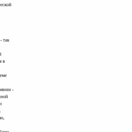
еской
- так
й
я в
иеме
оянии -
нной
и
.
ю,
блен,