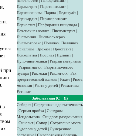
конечностей
|
Панофтальмит
|
Параметрит
|
Паратонзиллит
|
и,
Паркинсонизм
|
Парша
|
Педикулёз
|
Перикардит
|
Перикоронарит
|
сти.
Периостит
|
Перфорация пищевода
|
Печеночная колика
|
Пиелонефрит
|
ния
Пневмония
|
Пневмосклероз
|
Пневмоторакс
|
Полипоз
|
Поллиноз
|
уется
Приапизм
|
Проказа
|
Простатит
|
Психопатия
|
Псориаз
|
Пульпит
|
яет
Пупочные колики
|
Разрыв аневризмы
|
Разрыв матки
|
Разрыв мочевого
й при
пузыря
|
Рак кожи
|
Рак легких
|
Рак
ению
предстательной железы
|
Рахит
|
Рвота
.
мозговая
|
Рвота у детей
|
Ревматизм
|
Ретинит
|
Заболевания (С—Я)
Себорея
|
Сердечная недостаточность
й в
|
Серная пробка
|
Синдром
я
Мендельсона
|
Синдром раздваивания
ством
|
Синовит
|
Сопор
|
Сотрясение мозга
|
ких
Судороги у детей
|
Сумеречное
состояние
|
Сывороточная болезнь
|