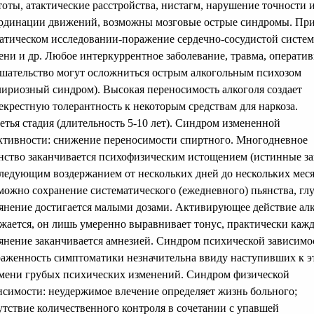
тоты, атактические расстройства, нистагм, нарушение точности 
рдинации движений, возможны мозговые острые синдромы. Пр
атическом исследовании-поражение сердечно-сосудистой систем
ени и др. Любое интеркуррентное заболевание, травма, операти
шательство могут осложниться острым алкогольным психозом
лириозный синдром). Высокая переносимость алкоголя создает
екрестную толерантность к некоторым средствам для наркоза.
ретья стадия (длительность 5-10 лет). Синдром измененной
ктивности: снижение переносимости спиртного. Многодневное
нство заканчивается психофизическим истощением (истинные за
ледующим воздержанием от нескольких дней до нескольких меся
можно сохранение систематического (ежедневного) пьянства, гл
янение достигается малыми дозами. Активирующее действие ал
жается, он лишь умеренно выравнивает тонус, практически каж
янение заканчивается амнезией. Синдром психической зависимо
аженность симптоматики незначительна ввиду наступивших к э
мени грубых психических изменений. Синдром физической
исимости: неудержимое влечение определяет жизнь больного;
утствие количественного контроля в сочетании с упавшей