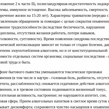
ложение 2 к части II), полигландулярная недостаточность эндок
темы, иммунное истощение. Высока заболеваемость, смертность
орочение жизни на 15-20 лет). Характерны травматизм (нередко с
тавленным обращением за помощью с целью сокрытия опьянения
жение трудоспособности (вследствие беспечности, нарушения
циплины, отсутствия желания работать, потери навыков,
толковости, суетливости). Время появления синдрома последств
нической интоксикации зависит не только от стадии болезни, да
тепени злоупотоебления алкоголем, но и от конституциональной
имости отдельных систем организма; социальные последствия - 
овий труда и быта.
фоне бытового пьянства уменьшаются токсические признаки
янения (в том числе и наутро - головная боль, разбитость, отсутс
етита, расслабленность); снижается седативное действие алкоголя
янении, и в трезвом состоянии поднимаются жизненный тонус,
гательная активность, настроение; не нарушаются аппетит, сон,
овая сфера. Прием алкогольных напитков в светлое время суток 
ывает дискомфорта; сохраняются чувство насыщения в опьянени