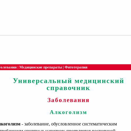
болевания
|
Медицинские препараты
|
Фитотерапия
Универсальный медицинский
справочник
Заболевания
Алкоголизм
коголизм
- заболевание, обусловленное систематическим
треблением спиртных напитков; проявляется постоянной