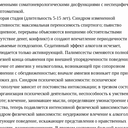
менными соматоневрологическими дисфункциями с неспецифич
птоматикой.
торая стадия (длительность 5-15 лет). Синдром измененной
ктивности: максимальная переносимость спиртного; пьянство
дневное, перерывы объясняются внешними обстоятельствами
сутствие денег, конфликт) и создают впечатление периодичности 
ываемые псевдозапои. Седативный эффект алкоголя исчезает,
людается только активирующий. Палимпсесты сменяются полно
езией конца опьянения при внешней упорядоченности поведени
ичие от амнезии у неалкоголика, возникающей при сопорозном
янении с обездвиженностью; вначале амнезия возникает при пр
оких доз. Синдром психической зависимости: психическое
гополучие зависит от постоянства интоксикации; в трезвом сост
организация психической деятельности, неспособность к умстве
оте; влечение, занимавшее мысли, определявшее умонастроение 
ства, теперь подавляется интенсивной физической зависимостью
дром физической зависимости: неудержимое влечение к алкогол
тующее поведение, искажающее представления о нравственных
ностях, взаимоотношениях. В трезвом состоянии больной рассла