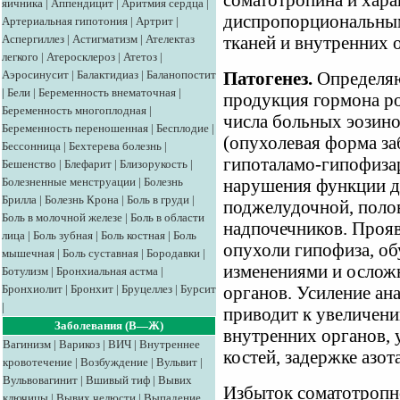
соматотропина и хар
яичника
|
Аппендицит
|
Аритмия сердца
|
диспропорциональным 
Артериальная гипотония
|
Артрит
|
Аспергиллез
|
Астигматизм
|
Ателектаз
тканей и внутренних 
легкого
|
Атеросклероз
|
Атетоз
|
Аэросинусит
|
Балактидиаз
|
Баланопостит
Патогенез.
Определяю
|
Бели
|
Беременность внематочная
|
продукция гормона ро
Беременность многоплодная
|
числа больных эозин
Беременность переношенная
|
Бесплодие
|
(опухолевая форма з
Бессонница
|
Бехтерева болезнь
|
гипоталамо-гипофиза
Бешенство
|
Блефарит
|
Близорукость
|
Болезненные менструации
|
Болезнь
нарушения функции д
Брилла
|
Болезнь Крона
|
Боль в груди
|
поджелудочной, поло
Боль в молочной железе
|
Боль в области
надпочечников. Прояв
лица
|
Боль зубная
|
Боль костная
|
Боль
опухоли гипофиза, о
мышечная
|
Боль суставная
|
Бородавки
|
изменениями и ослож
Ботулизм
|
Бронхиальная астма
|
Бронхиолит
|
Бронхит
|
Бруцеллез
|
Бурсит
органов. Усиление ан
|
приводит к увеличени
Заболевания (В—Ж)
внутренних органов, 
Вагинизм
|
Варикоз
|
ВИЧ
|
Внутреннее
костей, задержке азот
кровотечение
|
Возбуждение
|
Вульвит
|
Вульвовагинит
|
Вшивый тиф
|
Вывих
Избыток соматотропн
ключицы
|
Вывих челюсти
|
Выпадение