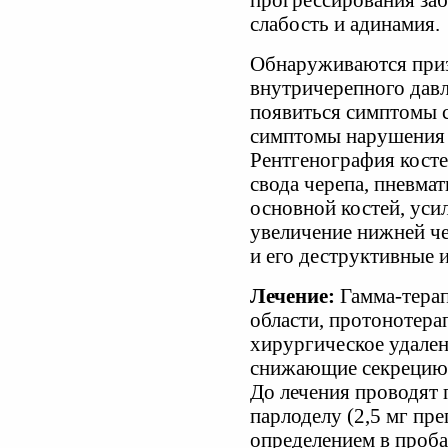
прогрессирования за
слабость и адинамия.
Обнаруживаются приз
внутричерепного давл
появиться симптомы 
симптомы нарушения 
Рентгенография косте
свода черепа, пневма
основной костей, уси
увеличение нижней че
и его деструктивные 
Лечение:
Гамма-тера
области, протонотера
хирургическое удален
снижающие секрецию г
До лечения проводят 
парлоделу (2,5 мг пре
определением в пробах