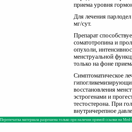
приема уровня гормон
Для лечения парлодел
мг/сут.
Препарат способству
соматотропина и про
опухоли, интенсивнос
менструальной функц
только на фоне прием
Симптоматическое леч
гипогликемизирующие
восстановления менст
эстрогенами и прогес
тестостерона. При го
внутричерепное давле
Перепечатка материала разрешена только при наличии прямой ссылки на
Med-