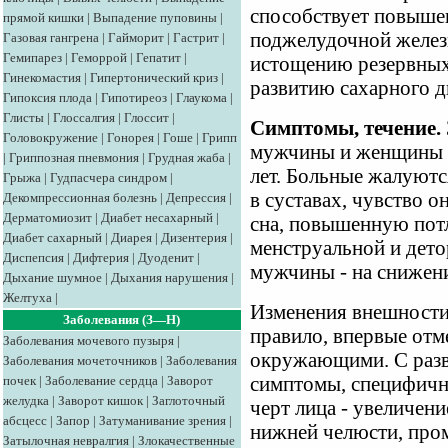
способствует повыше
прямой кишки
|
Выпадение пуповины
|
поджелудочной железы
Газовая гангрена
|
Гайморит
|
Гастрит
|
Гемипарез
|
Геморрой
|
Гепатит
|
истощению резервных 
Гинекомастия
|
Гипертонический криз
|
развитию сахарного д
Гипоксия плода
|
Гипотиреоз
|
Глаукома
|
Глисты
|
Глоссалгия
|
Глоссит
|
Симптомы, течение.
Головокружение
|
Гонорея
|
Гоше
|
Грипп
мужчины и женщины п
|
Гриппозная пневмония
|
Грудная жаба
|
лет. Больные жалуютс
Грыжа
|
Гудпасчера синдром
|
в суставах, чувство 
Декомпрессионная болезнь
|
Депрессия
|
Дерматомиозит
|
Диабет несахарный
|
сна, повышенную пот
Диабет сахарный
|
Диарея
|
Дизентерия
|
менструальной и дето
Диспепсия
|
Дифтерия
|
Дуоденит
|
мужчины - на снижени
Дыхание шумное
|
Дыхания нарушения
|
Желтуха
|
Изменения внешности 
Заболевания (З—Н)
правило, впервые отм
Заболевания мочевого пузыря
|
окружающими. С разв
Заболевания мочеточников
|
Заболевания
почек
|
Заболевание сердца
|
Заворот
симптомы, специфичн
желудка
|
Заворот кишок
|
Заглоточный
черт лица - увеличени
абсцесс
|
Запор
|
Затуманивание зрения
|
нижней челюсти, про
Затылочная невралгия
|
Злокачественные