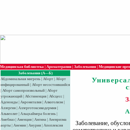
Медицинская библиотека
|
Ароматерапия
|
Заболевания
|
Медицинские пре
Заболевания (А—Б)
Универса
Абдоминальная мигрень
|
Аборт
|
Аборт
инфицированный
|
Аборт несостоявшийся
|
Аборт самопроизвольный
|
Аборт
угрожающий
|
Абстиненция
|
Абсцесс
|
З
Аденоиды
|
Акромегалия
|
Алкоголизм
|
Аллергия
|
Аллерготоксикодермия
|
А
Альвеолит
|
Альцхаймера болезнь
|
Амебиаз
|
Аменция
|
Ангина
|
Аневризма
Заболевание, обусло
аорты
|
Анемия
|
Анурия
|
Апоплексия