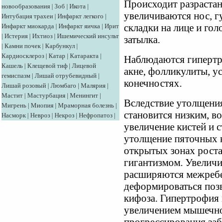
Происходит разрастан
новообразования
|
Зоб
|
Икота
|
увеличиваются нос, г
Интубация трахеи
|
Инфаркт легкого
|
Инфаркт миокарда
|
Инфаркт яичка
|
Ирит
складки на лице и гол
|
Истерия
|
Ихтиоз
|
Ишемический инсульт
затылка.
|
Камни почек
|
Карбункул
|
Кардиосклероз
|
Катар
|
Катаракта
|
Наблюдаются гипертр
Кашель
|
Клещевой тиф
|
Лицевой
акне, фолликулиты, у
гемиспазм
|
Лишай отрубевидный
|
конечностях.
Лишай розовый
|
Люмбаго
|
Малярия
|
Мастит
|
Мастурбация
|
Менингит
|
Вследствие утолщения
Мигрень
|
Миопия
|
Мраморная болезнь
|
становится низким, в
Насморк
|
Невроз
|
Некроз
|
Нефропатоз
|
увеличение кистей и 
утолщение пяточных к
открытых зонах роста
гигантизмом. Увеличи
расширяются межреб
деформироваться позв
кифоза. Гипертрофия
увеличением мышечно