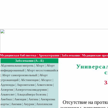
Медицинская библиотека
|
Ароматерапия
|
Заболевания
|
Медицинские пре
Заболевания (А—Б)
Универса
Абдоминальная мигрень
|
Аборт
|
Аборт
инфицированный
|
Аборт несостоявшийся
|
Аборт самопроизвольный
|
Аборт
угрожающий
|
Абстиненция
|
Абсцесс
|
З
Аденоиды
|
Акромегалия
|
Алкоголизм
|
Аллергия
|
Аллерготоксикодермия
|
Альвеолит
|
Альцхаймера болезнь
|
Амебиаз
|
Аменция
|
Ангина
|
Аневризма
Отсутствие на протяж
аорты
|
Анемия
|
Анурия
|
Апоплексия