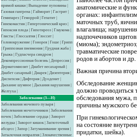
Наиболее частой при
прямой кишки
|
Выпадение пуповины
|
анатомические и фун
Газовая гангрена
|
Гайморит
|
Гастрит
|
органах: инфантилизм
Гемипарез
|
Геморрой
|
Гепатит
|
маточных труб, яични
Гинекомастия
|
Гипертонический криз
|
влагалища; нарушени
Гипоксия плода
|
Гипотиреоз
|
Глаукома
|
надпочечников щитов
Глисты
|
Глоссалгия
|
Глоссит
|
Головокружение
|
Гонорея
|
Гоше
|
Грипп
(миома); зндометриоз
|
Гриппозная пневмония
|
Грудная жаба
|
травматические повр
Грыжа
|
Гудпасчера синдром
|
родов и абортов и др.
Декомпрессионная болезнь
|
Депрессия
|
Дерматомиозит
|
Диабет несахарный
|
Важная причина втори
Диабет сахарный
|
Диарея
|
Дизентерия
|
Диспепсия
|
Дифтерия
|
Дуоденит
|
Обследование женщин
Дыхание шумное
|
Дыхания нарушения
|
должно проводиться 
Желтуха
|
обследования мужа, 
Заболевания (З—Н)
Заболевания мочевого пузыря
|
причины мужского бе
Заболевания мочеточников
|
Заболевания
почек
|
Заболевание сердца
|
Заворот
При гинекологическо
желудка
|
Заворот кишок
|
Заглоточный
на состояние внутрен
абсцесс
|
Запор
|
Затуманивание зрения
|
придатки, шейка).
Затылочная невралгия
|
Злокачественные