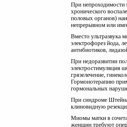
При непроходимости 
хронического воспале
половых органов) наи
непрерывном или имп
Вместо ультразвука 
электрофорез йода, л
антибиотиков, лидазо
При недоразвитии по
электростимуляция ше
грязелечение, гинеко
Гормонотерапию прим
гормональных наруш
При синдроме Штейна
клиновидную резекци
Миомы матки в сочет
женщин требуют опер