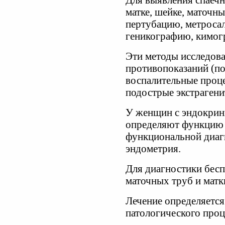
Для выявления спаечн
матке, шейке, маточн
пертубацию, метроса
геникографию, кимог
Эти методы исследова
противопоказаний (по
воспалительные проце
подострые экстрагени
У женщин с эндокри
определяют функцию 
функциональной диаг
эндометрия.
Для диагностики бесп
маточных труб и мат
Лечение определяется
патологического проц