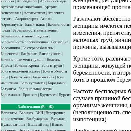
женщины, регулярно 
яичника
|
Аппендицит
|
Аритмия сердца
|
применяющей противо
Артериальная гипотония
|
Артрит
|
Аспергиллез
|
Астигматизм
|
Ателектаз
Различают абсолютное
легкого
|
Атеросклероз
|
Атетоз
|
Аэросинусит
|
Балактидиаз
|
Баланопостит
женщины имеются нео
|
Бели
|
Беременность внематочная
|
изменения, препятств
Беременность многоплодная
|
маточных труб, яични
Беременность переношенная
|
Бесплодие
|
причины, вызывающие
Бессонница
|
Бехтерева болезнь
|
Бешенство
|
Блефарит
|
Близорукость
|
Кроме того, различаю
Болезненные менструации
|
Болезнь
женщины, живущей по
Брилла
|
Болезнь Крона
|
Боль в груди
|
Боль в молочной железе
|
Боль в области
беременности, и втори
лица
|
Боль зубная
|
Боль костная
|
Боль
хотя в прошлом бере
мышечная
|
Боль суставная
|
Бородавки
|
Ботулизм
|
Бронхиальная астма
|
Частота бесплодных б
Бронхиолит
|
Бронхит
|
Бруцеллез
|
Бурсит
случаев причиной бе
|
организме женщины, 
Заболевания (В—Ж)
(неполноценность сп
Вагинизм
|
Варикоз
|
ВИЧ
|
Внутреннее
импотенция).
кровотечение
|
Возбуждение
|
Вульвит
|
Вульвовагинит
|
Вшивый тиф
|
Вывих
ключицы
|
Вывих челюсти
|
Выпадение