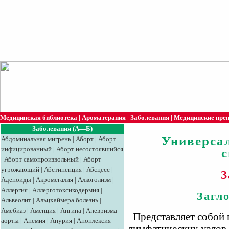
Медицинская библиотека
|
Ароматерапия
|
Заболевания
|
Медицинские пре
Заболевания (А—Б)
Универса
Абдоминальная мигрень
|
Аборт
|
Аборт
инфицированный
|
Аборт несостоявшийся
|
Аборт самопроизвольный
|
Аборт
угрожающий
|
Абстиненция
|
Абсцесс
|
З
Аденоиды
|
Акромегалия
|
Алкоголизм
|
Аллергия
|
Аллерготоксикодермия
|
Загл
Альвеолит
|
Альцхаймера болезнь
|
Амебиаз
|
Аменция
|
Ангина
|
Аневризма
Представляет собой 
аорты
|
Анемия
|
Анурия
|
Апоплексия