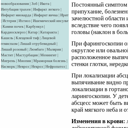
новообразования
|
Зоб
|
Икота
|
Постоянный симптом з
Интубация трахеи
|
Инфаркт легкого
|
припухание, болезнен
Инфаркт миокарда
|
Инфаркт яичка
|
Ирит
зачелюстной области
|
Истерия
|
Ихтиоз
|
Ишемический инсульт
вследствие чего появ
|
Камни почек
|
Карбункул
|
головы (наклон в бол
Кардиосклероз
|
Катар
|
Катаракта
|
Кашель
|
Клещевой тиф
|
Лицевой
При фарингоскопии о
гемиспазм
|
Лишай отрубевидный
|
Лишай розовый
|
Люмбаго
|
Малярия
|
округлое или овальн
Мастит
|
Мастурбация
|
Менингит
|
расположенное выпяч
Мигрень
|
Миопия
|
Мраморная болезнь
|
стенки глотки, неред
Насморк
|
Невроз
|
Некроз
|
Нефропатоз
|
При локализации абсце
выпячивание видно пр
локализации в гортан
ларингоскопии. У дет
абсцесс может быть в
край мягкого неба и о
Изменения в крови:
л