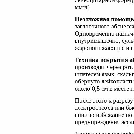
лейкоцитарной формул
мм/ч).
Неотложная помощь
заглоточного абсцесса
Одновременно назнач
внутримышечно, суль
жаропонижающие и г
Техника вскрытия аб
производят через рот
шпателем язык, скальп
обернуто лейкопласты
около 0,5 см в месте
После этого к разрез
электроотсоса или бы
вниз во избежание по
предупреждения асфи