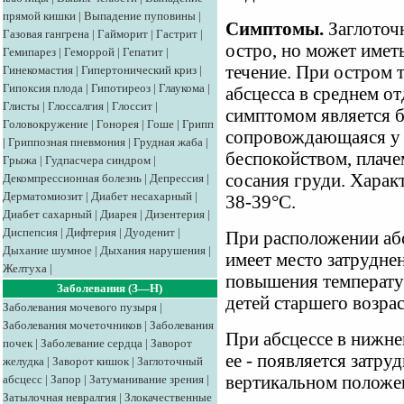
прямой кишки
|
Выпадение пуповины
|
Симптомы.
Заглоточн
Газовая гангрена
|
Гайморит
|
Гастрит
|
остро, но может имет
Гемипарез
|
Геморрой
|
Гепатит
|
течение. При остром 
Гинекомастия
|
Гипертонический криз
|
Гипоксия плода
|
Гипотиреоз
|
Глаукома
|
абсцесса в среднем о
Глисты
|
Глоссалгия
|
Глоссит
|
симптомом является б
Головокружение
|
Гонорея
|
Гоше
|
Грипп
сопровождающаяся у 
|
Гриппозная пневмония
|
Грудная жаба
|
беспокойством, плаче
Грыжа
|
Гудпасчера синдром
|
сосания груди. Характ
Декомпрессионная болезнь
|
Депрессия
|
Дерматомиозит
|
Диабет несахарный
|
38-39°С.
Диабет сахарный
|
Диарея
|
Дизентерия
|
Диспепсия
|
Дифтерия
|
Дуоденит
|
При расположении абс
Дыхание шумное
|
Дыхания нарушения
|
имеет место затрудне
Желтуха
|
повышения температу
Заболевания (З—Н)
детей старшего возра
Заболевания мочевого пузыря
|
Заболевания мочеточников
|
Заболевания
При абсцессе в нижне
почек
|
Заболевание сердца
|
Заворот
ее - появляется затру
желудка
|
Заворот кишок
|
Заглоточный
абсцесс
|
Запор
|
Затуманивание зрения
|
вертикальном положе
Затылочная невралгия
|
Злокачественные