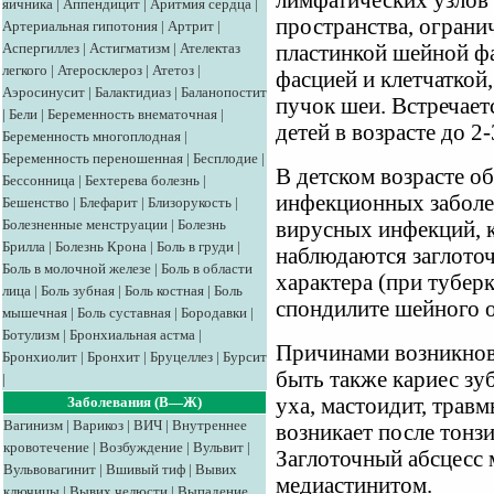
лимфатических узлов 
яичника
|
Аппендицит
|
Аритмия сердца
|
пространства, огран
Артериальная гипотония
|
Артрит
|
Аспергиллез
|
Астигматизм
|
Ателектаз
пластинкой шейной фа
легкого
|
Атеросклероз
|
Атетоз
|
фасцией и клетчатко
Аэросинусит
|
Балактидиаз
|
Баланопостит
пучок шеи. Встречает
|
Бели
|
Беременность внематочная
|
детей в возрасте до 2-
Беременность многоплодная
|
Беременность переношенная
|
Бесплодие
|
В детском возрасте о
Бессонница
|
Бехтерева болезнь
|
инфекционных заболе
Бешенство
|
Блефарит
|
Близорукость
|
Болезненные менструации
|
Болезнь
вирусных инфекций, к
Брилла
|
Болезнь Крона
|
Боль в груди
|
наблюдаются заглото
Боль в молочной железе
|
Боль в области
характера (при тубер
лица
|
Боль зубная
|
Боль костная
|
Боль
спондилите шейного о
мышечная
|
Боль суставная
|
Бородавки
|
Ботулизм
|
Бронхиальная астма
|
Причинами возникнове
Бронхиолит
|
Бронхит
|
Бруцеллез
|
Бурсит
быть также кариес зу
|
Заболевания (В—Ж)
уха, мастоидит, травм
Вагинизм
|
Варикоз
|
ВИЧ
|
Внутреннее
возникает после тонз
кровотечение
|
Возбуждение
|
Вульвит
|
Заглоточный абсцесс
Вульвовагинит
|
Вшивый тиф
|
Вывих
медиастинитом.
ключицы
|
Вывих челюсти
|
Выпадение