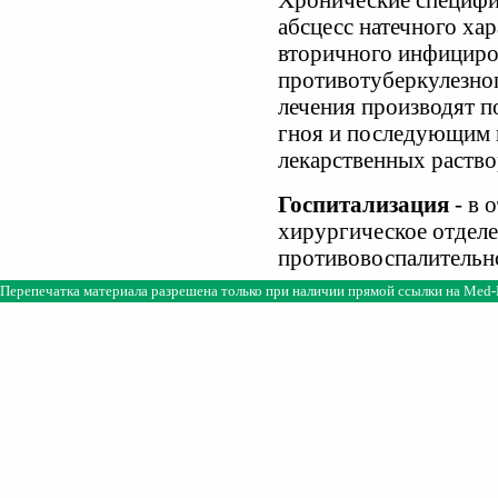
Хронические специфи
абсцесс натечного ха
вторичного инфициров
противотуберкулезно
лечения производят п
гноя и последующим 
лекарственных раство
Госпитализация
- в 
хирургическое отделе
противовоспалительн
Перепечатка материала разрешена только при наличии прямой ссылки на
Med-