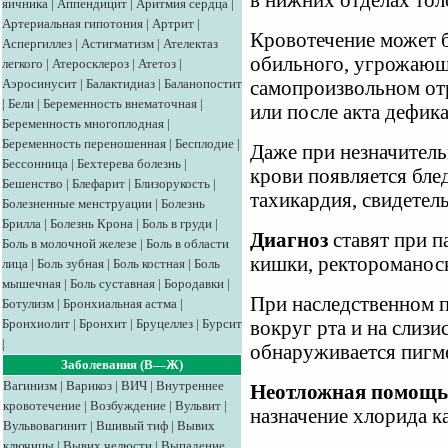
в нижних отделах тол
яичника
|
Аппендицит
|
Аритмия сердца
|
Артериальная гипотония
|
Артрит
|
Кровотечение может 
Аспергиллез
|
Астигматизм
|
Ателектаз
обильного, угрожающ
легкого
|
Атеросклероз
|
Атетоз
|
Аэросинусит
|
Балактидиаз
|
Баланопостит
самопроизвольном отр
|
Бели
|
Беременность внематочная
|
или после акта дефик
Беременность многоплодная
|
Беременность переношенная
|
Бесплодие
|
Даже при незначител
Бессонница
|
Бехтерева болезнь
|
крови появляется бле
Бешенство
|
Блефарит
|
Близорукость
|
тахикардия, свидетел
Болезненные менструации
|
Болезнь
Брилла
|
Болезнь Крона
|
Боль в груди
|
Диагноз
ставят при п
Боль в молочной железе
|
Боль в области
кишки, ректороманос
лица
|
Боль зубная
|
Боль костная
|
Боль
мышечная
|
Боль суставная
|
Бородавки
|
При наследственном п
Ботулизм
|
Бронхиальная астма
|
Бронхиолит
|
Бронхит
|
Бруцеллез
|
Бурсит
вокруг рта и на слиз
|
обнаруживается пигм
Заболевания (В—Ж)
Вагинизм
|
Варикоз
|
ВИЧ
|
Внутреннее
Неотложная помощь
кровотечение
|
Возбуждение
|
Вульвит
|
назначение хлорида к
Вульвовагинит
|
Вшивый тиф
|
Вывих
ключицы
|
Вывих челюсти
|
Выпадение