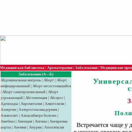
Медицинская библиотека
|
Ароматерапия
|
Заболевания
|
Медицинские пре
Заболевания (А—Б)
Универса
Абдоминальная мигрень
|
Аборт
|
Аборт
инфицированный
|
Аборт несостоявшийся
|
Аборт самопроизвольный
|
Аборт
угрожающий
|
Абстиненция
|
Абсцесс
|
З
Аденоиды
|
Акромегалия
|
Алкоголизм
|
Аллергия
|
Аллерготоксикодермия
|
Поли
Альвеолит
|
Альцхаймера болезнь
|
Амебиаз
|
Аменция
|
Ангина
|
Аневризма
Встречается чаще у де
аорты
|
Анемия
|
Анурия
|
Апоплексия