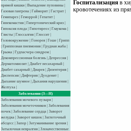
Госпитализация
в хи
прямой кишки
|
Выпадение пуповины
|
кровотечениях из пря
Газовая гангрена
|
Гайморит
|
Гастрит
|
Гемипарез
|
Геморрой
|
Гепатит
|
Гинекомастия
|
Гипертонический криз
|
Гипоксия плода
|
Гипотиреоз
|
Глаукома
|
Глисты
|
Глоссалгия
|
Глоссит
|
Головокружение
|
Гонорея
|
Гоше
|
Грипп
|
Гриппозная пневмония
|
Грудная жаба
|
Грыжа
|
Гудпасчера синдром
|
Декомпрессионная болезнь
|
Депрессия
|
Дерматомиозит
|
Диабет несахарный
|
Диабет сахарный
|
Диарея
|
Дизентерия
|
Диспепсия
|
Дифтерия
|
Дуоденит
|
Дыхание шумное
|
Дыхания нарушения
|
Желтуха
|
Заболевания (З—Н)
Заболевания мочевого пузыря
|
Заболевания мочеточников
|
Заболевания
почек
|
Заболевание сердца
|
Заворот
желудка
|
Заворот кишок
|
Заглоточный
абсцесс
|
Запор
|
Затуманивание зрения
|
Затылочная невралгия
|
Злокачественные