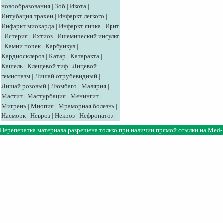
новообразования
|
Зоб
|
Икота
|
Интубация трахеи
|
Инфаркт легкого
|
Инфаркт миокарда
|
Инфаркт яичка
|
Ирит
|
Истерия
|
Ихтиоз
|
Ишемический инсульт
|
Камни почек
|
Карбункул
|
Кардиосклероз
|
Катар
|
Катаракта
|
Кашель
|
Клещевой тиф
|
Лицевой
гемиспазм
|
Лишай отрубевидный
|
Лишай розовый
|
Люмбаго
|
Малярия
|
Мастит
|
Мастурбация
|
Менингит
|
Мигрень
|
Миопия
|
Мраморная болезнь
|
Насморк
|
Невроз
|
Некроз
|
Нефропатоз
|
Перепечатка материала разрешена только при наличии прямой ссылки на
Med-