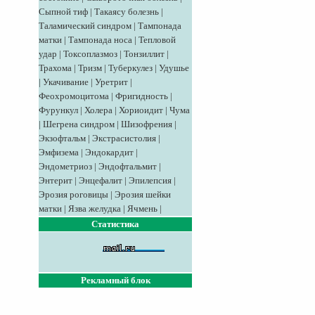
Сыпной тиф
|
Такаясу болезнь
|
Таламический синдром
|
Тампонада
матки
|
Тампонада носа
|
Тепловой
удар
|
Токсоплазмоз
|
Тонзиллит
|
Трахома
|
Тризм
|
Туберкулез
|
Удушье
|
Укачивание
|
Уретрит
|
Феохромоцитома
|
Фригидность
|
Фурункул
|
Холера
|
Хориоидит
|
Чума
|
Шегрена синдром
|
Шизофрения
|
Экзофтальм
|
Экстрасистолия
|
Эмфизема
|
Эндокардит
|
Эндометриоз
|
Эндофтальмит
|
Энтерит
|
Энцефалит
|
Эпилепсия
|
Эрозия роговицы
|
Эрозия шейки
матки
|
Язва желудка
|
Ячмень
|
Статистика
Рекламный блок