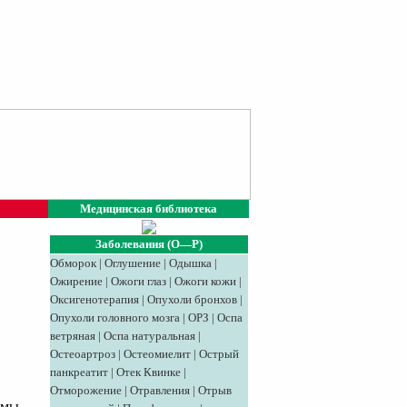
Медицинская библиотека
Заболевания (О—Р)
Обморок
|
Оглушение
|
Одышка
|
Ожирение
|
Ожоги глаз
|
Ожоги кожи
|
Оксигенотерапия
|
Опухоли бронхов
|
Опухоли головного мозга
|
ОРЗ
|
Оспа
ветряная
|
Оспа натуральная
|
Остеоартроз
|
Остеомиелит
|
Острый
панкреатит
|
Отек Квинке
|
Отморожение
|
Отравления
|
Отрыв
емы.