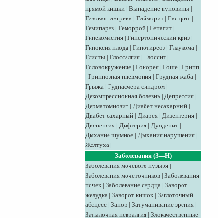
прямой кишки
|
Выпадение пуповины
|
Газовая гангрена
|
Гайморит
|
Гастрит
|
Гемипарез
|
Геморрой
|
Гепатит
|
Гинекомастия
|
Гипертонический криз
|
Гипоксия плода
|
Гипотиреоз
|
Глаукома
|
Глисты
|
Глоссалгия
|
Глоссит
|
Головокружение
|
Гонорея
|
Гоше
|
Грипп
|
Гриппозная пневмония
|
Грудная жаба
|
Грыжа
|
Гудпасчера синдром
|
Декомпрессионная болезнь
|
Депрессия
|
Дерматомиозит
|
Диабет несахарный
|
Диабет сахарный
|
Диарея
|
Дизентерия
|
Диспепсия
|
Дифтерия
|
Дуоденит
|
Дыхание шумное
|
Дыхания нарушения
|
Желтуха
|
Заболевания (З—Н)
Заболевания мочевого пузыря
|
Заболевания мочеточников
|
Заболевания
почек
|
Заболевание сердца
|
Заворот
желудка
|
Заворот кишок
|
Заглоточный
абсцесс
|
Запор
|
Затуманивание зрения
|
Затылочная невралгия
|
Злокачественные