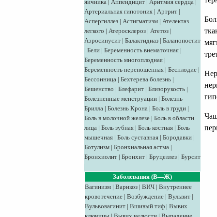
яичника
|
Аппендицит
|
Аритмия сердца
|
Артериальная гипотония
|
Артрит
|
Бол
Аспергиллез
|
Астигматизм
|
Ателектаз
тка
легкого
|
Атеросклероз
|
Атетоз
|
Аэросинусит
|
Балактидиаз
|
Баланопостит
мяг
|
Бели
|
Беременность внематочная
|
тре
Беременность многоплодная
|
Беременность переношенная
|
Бесплодие
|
Нер
Бессонница
|
Бехтерева болезнь
|
нер
Бешенство
|
Блефарит
|
Близорукость
|
гип
Болезненные менструации
|
Болезнь
Брилла
|
Болезнь Крона
|
Боль в груди
|
Чащ
Боль в молочной железе
|
Боль в области
пер
лица
|
Боль зубная
|
Боль костная
|
Боль
мышечная
|
Боль суставная
|
Бородавки
|
Ботулизм
|
Бронхиальная астма
|
Бронхиолит
|
Бронхит
|
Бруцеллез
|
Бурсит
|
Заболевания (В—Ж)
Вагинизм
|
Варикоз
|
ВИЧ
|
Внутреннее
кровотечение
|
Возбуждение
|
Вульвит
|
Вульвовагинит
|
Вшивый тиф
|
Вывих
ключицы
|
Вывих челюсти
|
Выпадение