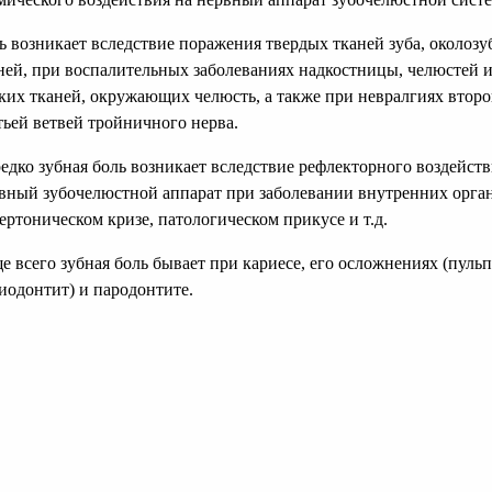
ь возникает вследствие поражения твердых тканей зуба, околоз
ней, при воспалительных заболеваниях надкостницы, челюстей 
ких тканей, окружающих челюсть, а также при невралгиях второ
тьей ветвей тройничного нерва.
едко зубная боль возникает вследствие рефлекторного воздейств
вный зубочелюстной аппарат при заболевании внутренних орга
ертоническом кризе, патологическом прикусе и т.д.
е всего зубная боль бывает при кариесе, его осложнениях (пульп
иодонтит) и пародонтите.