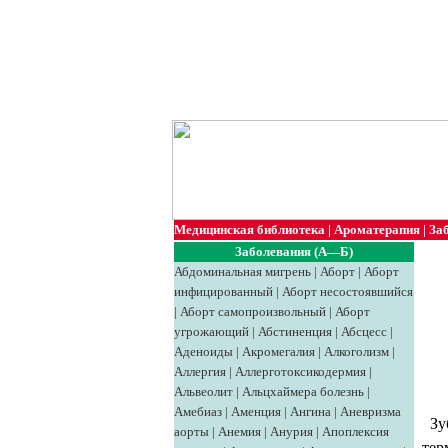
Медицинская библиотека
|
Ароматерапия
|
За
Заболевания (А—Б)
Абдоминальная мигрень
|
Аборт
|
Аборт
инфицированный
|
Аборт несостоявшийся
|
Аборт самопроизвольный
|
Аборт
угрожающий
|
Абстиненция
|
Абсцесс
|
Аденоиды
|
Акромегалия
|
Алкоголизм
|
Аллергия
|
Аллерготоксикодермия
|
Альвеолит
|
Альцхаймера болезнь
|
Амебиаз
|
Аменция
|
Ангина
|
Аневризма
Зуб
аорты
|
Анемия
|
Анурия
|
Апоплексия
тер