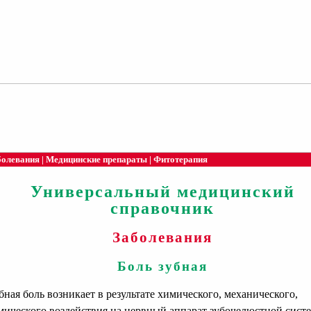
болевания
|
Медицинские препараты
|
Фитотерапия
Универсальный медицинский
справочник
Заболевания
Боль зубная
ная боль возникает в результате химического, механического,
мического воздействия на нервный аппарат зубочелюстной сист