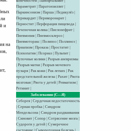
конечностей
|
Панофтальмит
|
Параметрит
|
Паратонзиллит
|
убных
Паркинсонизм
|
Парша
|
Педикулёз
|
Перикардит
|
Перикоронарит
|
или
Периостит
|
Перфорация пищевода
|
й и
Печеночная колика
|
Пиелонефрит
|
Пневмония
|
Пневмосклероз
|
Пневмоторакс
|
Полипоз
|
Поллиноз
|
ия на
Приапизм
|
Проказа
|
Простатит
|
нов,
Психопатия
|
Псориаз
|
Пульпит
|
Пупочные колики
|
Разрыв аневризмы
|
Разрыв матки
|
Разрыв мочевого
ит,
пузыря
|
Рак кожи
|
Рак легких
|
Рак
предстательной железы
|
Рахит
|
Рвота
мозговая
|
Рвота у детей
|
Ревматизм
|
Ретинит
|
Заболевания (С—Я)
Себорея
|
Сердечная недостаточность
|
Серная пробка
|
Синдром
Мендельсона
|
Синдром раздваивания
|
Синовит
|
Сопор
|
Сотрясение мозга
|
Судороги у детей
|
Сумеречное
состояние
|
Сывороточная болезнь
|