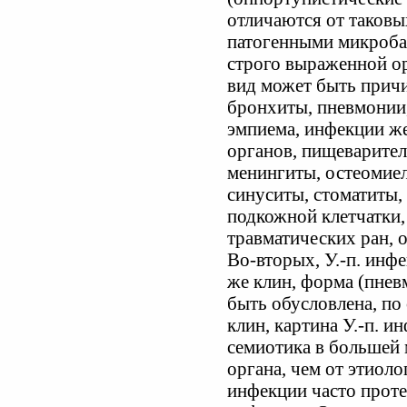
отличаются от таковы
патогенными микробам
строго выраженной ор
вид может быть прич
бронхиты, пневмонии,
эмпиема, инфекции ж
органов, пищеварител
менингиты, остеомие
синуситы, стоматиты,
подкожной клетчатки
травматических ран, 
Во-вторых, У.-п. инф
же клин, форма (пневм
быть обусловлена, по 
клин, картина У.-п. 
семиотика в большей 
органа, чем от этиолог
инфекции часто проте