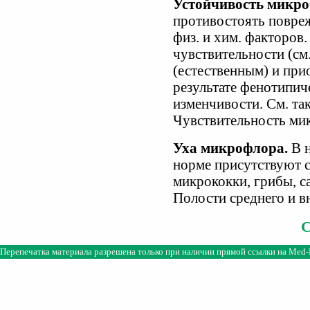
Устойчивость микро
противостоять повре
физ. и хим. факторов
чувствительности (см
(естественным) и пр
результате фенотипич
изменчивости. См. та
Чувствительность ми
Уха микрофлора.
В н
норме присутствуют с
микрококки, грибы, с
Полости среднего и в
Перепечатка материала разрешена только при наличии прямой ссылки на
Med-