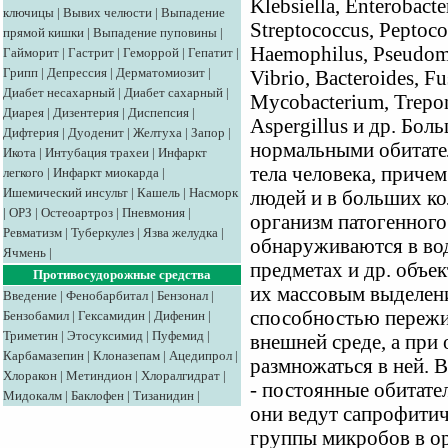
Klebsiella, Enterobacte
ключицы
|
Вывих челюсти
|
Выпадение
Streptococcus, Peptoco
прямой кишки
|
Выпадение пуповины
|
Haemophilus, Pseudomo
Гайморит
|
Гастрит
|
Геморрой
|
Гепатит
|
Грипп
|
Депрессия
|
Дерматомиозит
|
Vibrio, Bacteroides, Fu
Диабет несахарный
|
Диабет сахарный
|
Mycobacterium, Trepon
Диарея
|
Дизентерия
|
Диспепсия
|
Aspergillus и др. Бол
Дифтерия
|
Дуоденит
|
Желтуха
|
Запор
|
нормальными обитате
Икота
|
Интубация трахеи
|
Инфаркт
тела человека, приче
легкого
|
Инфаркт миокарда
|
Ишемический инсульт
|
Кашель
|
Насморк
людей и в больших ко
|
ОРЗ
|
Остеоартроз
|
Пневмония
|
организм патогенного
Ревматизм
|
Туберкулез
|
Язва желудка
|
обнаруживаются в вод
Ячмень
|
предметах и др. объек
Противосудорожные средства
их массовым выделени
Введение
|
Фенобарбитал
|
Бензонал
|
способностью пережи
Бензобамил
|
Гексамидин
|
Дифенин
|
Триметин
|
Этосуксимид
|
Пуфемид
|
внешней среде, а при
Карбамазепин
|
Клоназепам
|
Ацедипрол
|
размножаться в ней. В
Хлоракон
|
Метиндион
|
Хлоралгидрат
|
- постоянные обитате
Мидокалм
|
Баклофен
|
Тизанидин
|
они ведут сапрофитич
группы микробов в о