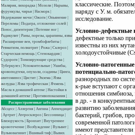
классические. Поэтом
Малярия, лихорадка
|
Мозоли
|
Нарывы,
наряду с У. м. обязат
фурункулы, чирьи
|
Насморк
|
Недержание мочи
|
Ожоги
|
Опьянение
|
исследование.
Переломы
|
Подагра, отложение солей
|
Понос, дизентерия
|
Потение ног
|
Условно-дефектные 
Радикулит
|
Раны, порезы, царапины, язвы
дефектные только пр
|
Расширение вен, тромбофлебиты
|
известны из них мута
Ревматизм, полиатрит
|
Рожа
|
Склероз
|
холодоустойчивые (Cs
Старческая немощь
|
Стенокардия
|
Судороги
|
Тонизирующие средства
|
Условно-патогенные
Туберкулез
|
Успокоительные
|
Ушибы,
потенциально-патог
кровоподтеки, опухоли, ссадины
|
Цинга,
авитоминоз
|
Цистит
|
Экзема
|
Язва
разнородных по сист
желудка
|
Язва трофическая
|
Ячмень
|
к-рые вступают с орг
Масла в домашней аптеке
|
Настойки в
отношения симбиоза, 
домашней аптеке
|
Противопоказания
|
в др. - в конкурентн
Распространенные заболевания
развитию заболевания.
Абсцесс
|
Аллергия
|
Ангина
|
Аппендицит
бактерий, грибов, про
|
Артрит
|
Атеросклероз
|
Бессонница
|
Близорукость
|
Бронхит
|
Внутреннее
современной патологи
кровотечение
|
Возбуждение
|
Вульвит
|
имеют представители р
Вульвовагинит
|
Вшивый тиф
|
Вывих