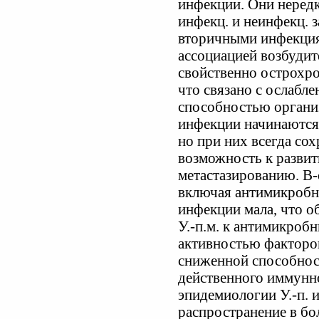
инфекции. Они неред
инфекц. и неинфекц. з
вторичными инфекция
ассоциацией возбудит
свойственно острохро
что связано с ослаб
способностью организ
инфекции начинаются
но при них всегда со
возможность к разви
метастазированию. В-
включая антимикробн
инфекции мала, что 
У.-п.м. к антимикроб
активностью факторов
сниженной способнос
действенного иммунног
эпидемиологии У.-п. 
распространение в б