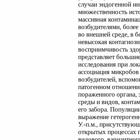
случаи эндогенной и
множественность исто
массивная контамина
возбудителями, более
во внешней среде, в 
невысокая контагиозн
восприимчивость здор
представляет большие
исследования при лок
ассоциация микробов 
возбудителей, вспом
патогенном отношени
пораженного органа, 
среды и видов, конта
его забора. Популяци
выражение гетерогенн
У.-п.м., присутствующ
открытых процессах 
видового, вариантного