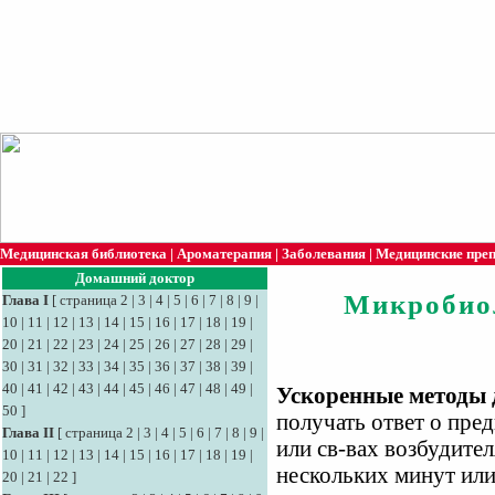
Медицинская библиотека
|
Ароматерапия
|
Заболевания
|
Медицинские пре
Домашний доктор
Микробио
Глава I
[
страница 2
|
3
|
4
|
5
|
6
|
7
|
8
|
9
|
10
|
11
|
12
|
13
|
14
|
15
|
16
|
17
|
18
|
19
|
20
|
21
|
22
|
23
|
24
|
25
|
26
|
27
|
28
|
29
|
30
|
31
|
32
|
33
|
34
|
35
|
36
|
37
|
38
|
39
|
40
|
41
|
42
|
43
|
44
|
45
|
46
|
47
|
48
|
49
|
Ускоренные методы 
50
]
получать ответ о пред
Глава II
[
страница 2
|
3
|
4
|
5
|
6
|
7
|
8
|
9
|
или св-вах возбудител
10
|
11
|
12
|
13
|
14
|
15
|
16
|
17
|
18
|
19
|
нескольких минут или
20
|
21
|
22
]