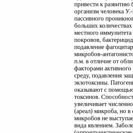
привести к развитию 
организм человека У.
пассивного проникно
больших количествах 
местного иммунитета 
покровов, бактерицид
подавление фагоцитар
микробов-антагонистов
п.м. в отличие от обл
факторами активного
среду, подавления за
экзотоксины. Патоген
оказывают с помощью
токсинов. Способност
увеличивает численно
(ареал) микроба, но в
микробов не выступа
вида явлением. Заболе
(оппортунистические