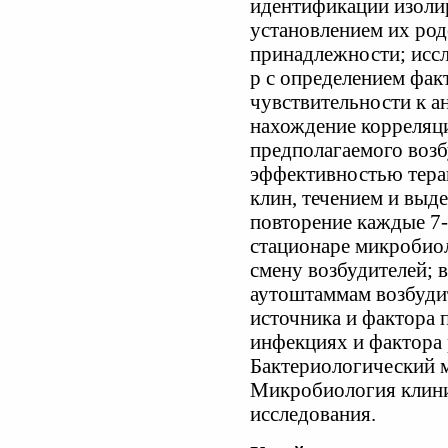
идентификации изоли
установлением их род
принадлежности; иссл
р с определением фак
чувствительности к а
нахождение корреляц
предполагаемого возб
эффективностью тера
клин, течением и выд
повторение каждые 7-
стационаре микробиол
смену возбудителей; 
аутоштаммам возбуди
источника и фактора 
инфекциях и фактора 
Бактериологический м
Микробиология клини
исследования.