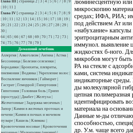
люминесцентную или
Глава III
[
страница 2
|
3
|
4
|
5
|
6
|
7
|
8
|
9
|
10
|
11
]
микроскопию материал
Глава IV
[
страница 2
|
3
|
4
|
5
|
6
|
7
|
8
|
9
средах; ИФА, РИА; и
|
10
|
11
|
12
|
13
|
14
|
15
|
16
|
17
|
18
|
19
|
под действием Ат или
20
|
21
|
22
|
23
|
24
|
25
|
26
|
27
|
28
|
29
|
«набухание» капсулы 
30
|
эритроцитарным анти
64
|
65
|
66
|
67
|
68
|
69
|
70
|
71
|
72
|
73
|
74
|
75
|
76
|
77
|
78
|
79
]
иммунол. выявление ц
Домашний лечебник
жидкостях б-ного. Д
Аллергия
|
Алкоголизм
|
Ангина
|
Астма
|
микробов могут быть 
Бессонница
|
Болезни селезенки
|
РА на стекле с адсо
Бородавки
|
Бронхиты, плевриты,
ками, система индика
пневмония
|
Водянка
|
Укрепление волос
|
Воспаление яичников
|
Гайморит
|
индикаторные среды.
Гастрит
|
Геморрой
|
Гипертония
|
ды молекулярной гиб
Гипотония
|
Головная боль
|
Грипп
цепная полимеразная
(простуда)
|
Диабет
|
Желтуха
|
идентифицировать воз
Желчегонные
|
Задержка месячных
|
материала на основан
Запор
|
Камни в желчных протоках и
печени
|
Камни в почках и мочевом
Данные м-ды отличаю
пузыре
|
Кашель
|
Климакс
|
способностью, специф
Кровотечения носовые
|
Кровотечения
др. У.м. чаще всего д
маточные
|
Малокровие (анемия)
|