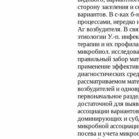
сторону заселения и 
вариантов. В с-ках б
процессами, нередко 
Аг возбудителя. В св
этиологии У.-п. инфе
терапии и их профила
микробиол. исследова
правильный забор мат
применение эффектив
диагностических сре
рассматриваемом мат
возбудителей и однов
первоначальное разде
достаточной для выяв
ассоциации вариантов
доминирующих и суб
микробной ассоциаци
посева и учета микро