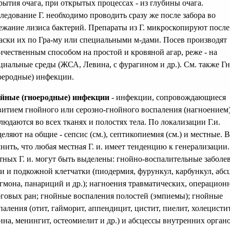
рытия очага, при открытых процессах - из глубины очага.
ледование Г. необходимо проводить сразу же после забора во
ежание лизиса бактерий. Препараты из Г. микроскопируют после
аски их по Гра-му или специальными м-дами. Посев производят
ичественным способом на простой и кровяной агар, реже - на
циальные среды (ЖСА, Левина, с фурагином и др.). См. также Г
оеродные) инфекции.
йные (гноеродные) инфекции
- инфекции, сопровождающиеся
витием гнойного или серозно-гнойного воспаления (нагноением).
людаются во всех тканях и полостях тела. По локализации Г.и.
деляют на общие - сепсис (см.), септикопиемия (см.) и местные. 
нить, что любая местная Г. и. имеет тенденцию к генерализации
тных Г. и. могут быть выделены: гнойно-воспалительные заболе
и и подкожной клетчатки (пиодермия, фурункул, карбункул, абсц
гмона, панариций и др.); нагноения травматических, операцион
говых ран; гнойные воспаления полостей (эмпиемы); гнойные
паления (отит, гайморит, аппендицит, цистит, пиелит, холецистит
ина, менингит, остеомиелит и др.) и абсцессы внутренних орган