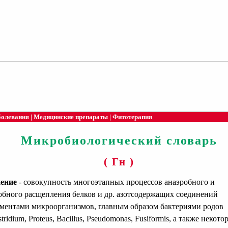
болевания
|
Медицинские препараты
|
Фитотерапия
Микробиологический словарь
( Гн )
ение
- совокупность многоэтапных процессов анаэробного и
обного расщепления белков и др. азотсодержащих соединений
ментами микроорганизмов, главным образом бактериями родов
stridium, Proteus, Bacillus, Pseudomonas, Fusiformis, а также некот