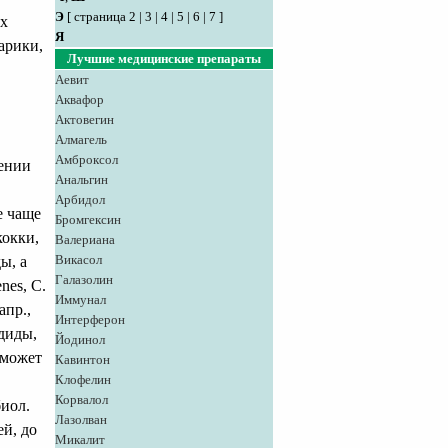
Э
[
страница 2
|
3
|
4
|
5
|
6
|
7
]
ых
Я
арики,
Лучшие медицинские препараты
Аевит
Аквафор
Актовегин
Алмагель
Амброксол
лении
Анальгин
Арбидол
е чаще
Бромгексин
кокки,
Валериана
Викасол
ы, а
Галазолин
nes, С.
Иммунал
апр.,
Интерферон
диды,
Йодинол
 может
Кавинтон
Клофелин
Корвалол
биол.
Лазолван
й, до
Микалит