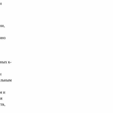
и
ии,
чно
ных к-
и
ильным
м и
ля
тв,