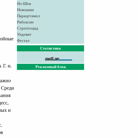
Но-Шпа
Новокаин
Парацетамол
Рибоксин
Стрептоцид
Ундевит
нойные
Фестал
Статистика
 Г. и.
Рекламный блок
Важно
. Среди
вания
есс,
ных и
,
ов