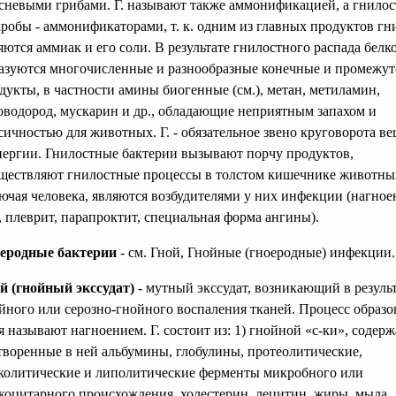
сневыми грибами. Г. называют также аммонификацией, а гнило
робы - аммонификаторами, т. к. одним из главных продуктов гн
яются аммиак и его соли. В результате гнилостного распада белк
азуются многочисленные и разнообразные конечные и промежу
дукты, в частности амины биогенные (см.), метан, метиламин,
оводород, мускарин и др., обладающие неприятным запахом и
сичностью для животных. Г. - обязательное звено круговорота в
нергии. Гнилостные бактерии вызывают порчу продуктов,
ществляют гнилостные процессы в толстом кишечнике животны
ючая человека, являются возбудителями у них инфекции (нагное
, плеврит, парапроктит, специальная форма ангины).
еродные бактерии
- см. Гной, Гнойные (гноеродные) инфекции.
й (гнойный экссудат)
- мутный экссудат, возникающий в резуль
йного или серозно-гнойного воспаления тканей. Процесс образо
я называют нагноением. Г. состоит из: 1) гнойной «с-ки», содер
творенные в ней альбумины, глобулины, протеолитические,
колитические и липолитические ферменты микробного или
коцитарного происхождения, холестерин, лецитин, жиры, мыла,