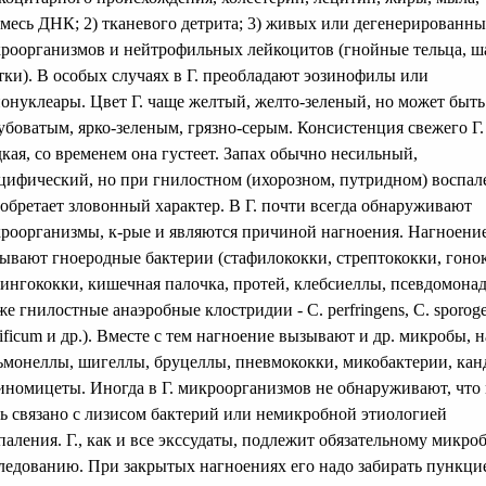
месь ДНК; 2) тканевого детрита; 3) живых или дегенерированн
роорганизмов и нейтрофильных лейкоцитов (гнойные тельца, ш
тки). В особых случаях в Г. преобладают эозинофилы или
онуклеары. Цвет Г. чаще желтый, желто-зеленый, но может быть
убоватым, ярко-зеленым, грязно-серым. Консистенция свежего Г.
кая, со временем она густеет. Запах обычно несильный,
цифический, но при гнилостном (ихорозном, путридном) воспа
обретает зловонный характер. В Г. почти всегда обнаруживают
роорганизмы, к-рые и являются причиной нагноения. Нагноени
ывают гноеродные бактерии (стафилококки, стрептококки, гоно
ингококки, кишечная палочка, протей, клебсиеллы, псевдомонад
же гнилостные анаэробные клостридии - С. perfringens, С. sporoge
rificum и др.). Вместе с тем нагноение вызывают и др. микробы, н
ьмонеллы, шигеллы, бруцеллы, пневмококки, микобактерии, кан
иномицеты. Иногда в Г. микроорганизмов не обнаруживают, что
ь связано с лизисом бактерий или немикробной этиологией
паления. Г., как и все экссудаты, подлежит обязательному микро
ледованию. При закрытых нагноениях его надо забирать пункцие