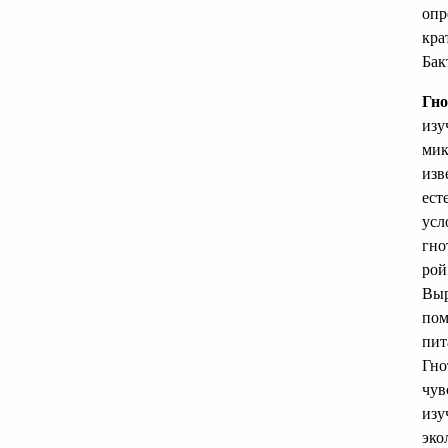
опр
кра
Бак
Гно
изу
мик
изв
ест
усл
гно
рой
Выр
пом
пит
Гно
чув
изу
эко