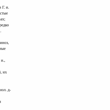
 Г. и.
истые
ах;
ередко
.
иноз,
ьные
и.,
, их
ол. д-
л