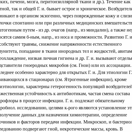
гких, печени, мозга, перитонзиллярной ткани и др.). Течение как
тной, так и общей Г. и. бывает острое и хроническое. Возбудители
никают в организм экзогенно, через поврежденные кожу и слиз
лочки спонтанно или при различных медицинских вмешательств
атогенным путем - из др. очагов (напр., из миндалин), а также н
осятся самим б-ным, напр., из носа и промежности. Развитию Г. и
собствуют травмы, снижение напряженности естественного
унитета, попадание в ткани инородных тел и жидкостей, авитам
еохлаждение, низкая личная гигиена и др. Г. и. вызывают отдел
дставители гноеродных микробов (см. Гнои) или их ассоциации.
леднее особенно характерно для открытых Г. и. Для этиологии Г. 
вивающихся в стационарах (см. Ятрогенные инфекции), кроме
иэтиологии, характерны гетерогенность популяций возбудителей
жественная устойчивость к антибиотикам, частая смена состава
рофлоры в процессе инфекции. Г. и. подлежат обязательному
робиол. исследованию, целями к-рого являются установление эти
 получение данных для назначения химиотерапии, определение
очников и факторов передачи инфекции. Микроскоп, и бактерио
ледованию подвергают гной, некротические массы, кровь. В