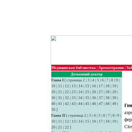
Медицинская библиотека
|
Ароматерапия
|
За
Домашний доктор
Глава I
[
страница 2
|
3
|
4
|
5
|
6
|
7
|
8
|
9
|
10
|
11
|
12
|
13
|
14
|
15
|
16
|
17
|
18
|
19
|
20
|
21
|
22
|
23
|
24
|
25
|
26
|
27
|
28
|
29
|
30
|
31
|
32
|
33
|
34
|
35
|
36
|
37
|
38
|
39
|
40
|
41
|
42
|
43
|
44
|
45
|
46
|
47
|
48
|
49
|
Гни
50
]
аэр
Глава II
[
страница 2
|
3
|
4
|
5
|
6
|
7
|
8
|
9
|
фер
10
|
11
|
12
|
13
|
14
|
15
|
16
|
17
|
18
|
19
|
Clo
20
|
21
|
22
]