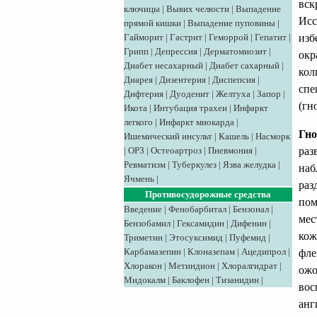
вск
ключицы
|
Вывих челюсти
|
Выпадение
Исс
прямой кишки
|
Выпадение пуповины
|
изб
Гайморит
|
Гастрит
|
Геморрой
|
Гепатит
|
Грипп
|
Депрессия
|
Дерматомиозит
|
окр
Диабет несахарный
|
Диабет сахарный
|
кол
Диарея
|
Дизентерия
|
Диспепсия
|
спе
Дифтерия
|
Дуоденит
|
Желтуха
|
Запор
|
(гн
Икота
|
Интубация трахеи
|
Инфаркт
легкого
|
Инфаркт миокарда
|
Гно
Ишемический инсульт
|
Кашель
|
Насморк
раз
|
ОРЗ
|
Остеоартроз
|
Пневмония
|
Ревматизм
|
Туберкулез
|
Язва желудка
|
наб
Ячмень
|
раз
Противосудорожные средства
пом
Введение
|
Фенобарбитал
|
Бензонал
|
мес
Бензобамил
|
Гексамидин
|
Дифенин
|
кож
Триметин
|
Этосуксимид
|
Пуфемид
|
Карбамазепин
|
Клоназепам
|
Ацедипрол
|
фле
Хлоракон
|
Метиндион
|
Хлоралгидрат
|
ожо
Мидокалм
|
Баклофен
|
Тизанидин
|
вос
анг