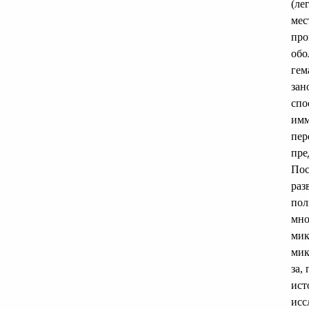
(ле
мес
про
обо
гем
зан
спо
имм
пер
пре
Пос
раз
пол
мно
мик
мик
за,
ист
исс