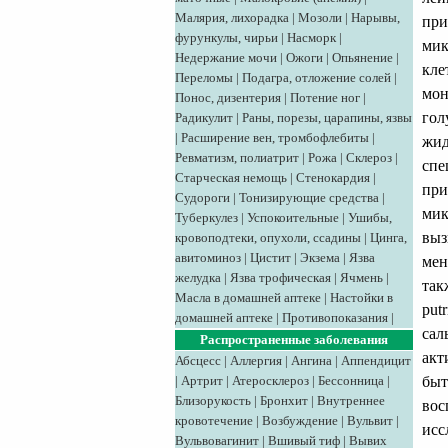
Малярия, лихорадка
|
Мозоли
|
Нарывы,
при
фурункулы, чирьи
|
Насморк
|
мик
Недержание мочи
|
Ожоги
|
Опьянение
|
кле
Переломы
|
Подагра, отложение солей
|
мон
Понос, дизентерия
|
Потение ног
|
гол
Радикулит
|
Раны, порезы, царапины, язвы
|
Расширение вен, тромбофлебиты
|
жид
Ревматизм, полиатрит
|
Рожа
|
Склероз
|
спе
Старческая немощь
|
Стенокардия
|
при
Судороги
|
Тонизирующие средства
|
мик
Туберкулез
|
Успокоительные
|
Ушибы,
выз
кровоподтеки, опухоли, ссадины
|
Цинга,
авитоминоз
|
Цистит
|
Экзема
|
Язва
мен
желудка
|
Язва трофическая
|
Ячмень
|
так
Масла в домашней аптеке
|
Настойки в
put
домашней аптеке
|
Противопоказания
|
сал
Распространенные заболевания
акт
Абсцесс
|
Аллергия
|
Ангина
|
Аппендицит
быт
|
Артрит
|
Атеросклероз
|
Бессонница
|
Близорукость
|
Бронхит
|
Внутреннее
вос
кровотечение
|
Возбуждение
|
Вульвит
|
исс
Вульвовагинит
|
Вшивый тиф
|
Вывих