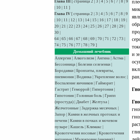
Глава III
[
страница 2
|
3
|
4
|
5
|
6
|
7
|
8
|
9
пле
|
10
|
11
]
мик
Глава IV
[
страница 2
|
3
|
4
|
5
|
6
|
7
|
8
|
9
явл
|
10
|
11
|
12
|
13
|
14
|
15
|
16
|
17
|
18
|
19
|
обр
20
|
21
|
22
|
23
|
24
|
25
|
26
|
27
|
28
|
29
|
про
30
|
64
|
65
|
66
|
67
|
68
|
69
|
70
|
71
|
72
|
73
|
сер
74
|
75
|
76
|
77
|
78
|
79
]
ток
Домашний лечебник
и э
Аллергия
|
Алкоголизм
|
Ангина
|
Астма
|
осу
Бессонница
|
Болезни селезенки
|
вкл
Бородавки
|
Бронхиты, плевриты,
ран
пневмония
|
Водянка
|
Укрепление волос
|
Воспаление яичников
|
Гайморит
|
Гно
Гастрит
|
Геморрой
|
Гипертония
|
Гипотония
|
Головная боль
|
Грипп
Гно
(простуда)
|
Диабет
|
Желтуха
|
Желчегонные
|
Задержка месячных
|
гно
Запор
|
Камни в желчных протоках и
гно
печени
|
Камни в почках и мочевом
рас
пузыре
|
Кашель
|
Климакс
|
гли
Кровотечения носовые
|
Кровотечения
лей
маточные
|
Малокровие (анемия)
|