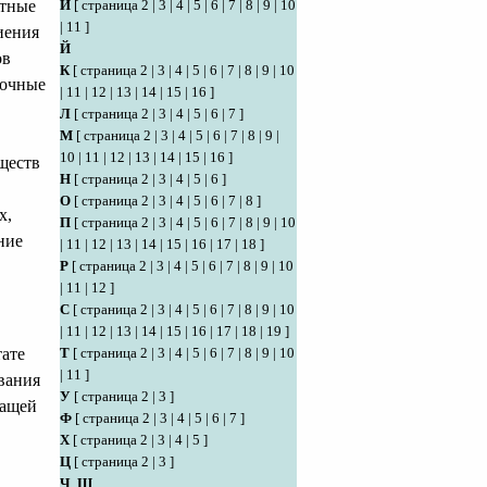
стные
И
[
страница 2
|
3
|
4
|
5
|
6
|
7
|
8
|
9
|
10
|
11
]
иения
Й
ов
К
[
страница 2
|
3
|
4
|
5
|
6
|
7
|
8
|
9
|
10
точные
|
11
|
12
|
13
|
14
|
15
|
16
]
Л
[
страница 2
|
3
|
4
|
5
|
6
|
7
]
М
[
страница 2
|
3
|
4
|
5
|
6
|
7
|
8
|
9
|
10
|
11
|
12
|
13
|
14
|
15
|
16
]
еществ
Н
[
страница 2
|
3
|
4
|
5
|
6
]
О
[
страница 2
|
3
|
4
|
5
|
6
|
7
|
8
]
х,
П
[
страница 2
|
3
|
4
|
5
|
6
|
7
|
8
|
9
|
10
ние
|
11
|
12
|
13
|
14
|
15
|
16
|
17
|
18
]
Р
[
страница 2
|
3
|
4
|
5
|
6
|
7
|
8
|
9
|
10
|
11
|
12
]
С
[
страница 2
|
3
|
4
|
5
|
6
|
7
|
8
|
9
|
10
|
11
|
12
|
13
|
14
|
15
|
16
|
17
|
18
|
19
]
тате
Т
[
страница 2
|
3
|
4
|
5
|
6
|
7
|
8
|
9
|
10
|
11
]
вания
У
[
страница 2
|
3
]
жащей
Ф
[
страница 2
|
3
|
4
|
5
|
6
|
7
]
Х
[
страница 2
|
3
|
4
|
5
]
Ц
[
страница 2
|
3
]
Ч
,
Ш