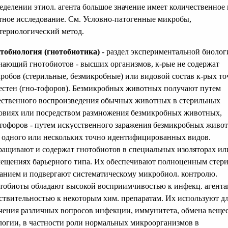
еделении этиол. агента большое значение имеет количественное 
тное исследование. См. Условно-патогенные микробы,
териологический метод.
тобиология (гнотобиотика)
- раздел экспериментальной биолог
чающий гнотобиотов - высших организмов, к-рые не содержат
робов (стерильные, безмикробные) или видовой состав к-рых то
естен (гно-тофоров). Безмикробных животных получают путем
ественного воспроизведения обычных животных в стерильных
овиях или посредством размножения безмикробных животных,
тофоров - путем искусственного заражения безмикробных живот
 одного или нескольких точно идентифицированных видов.
ащивают и содержат гнотобиотов в специальных изоляторах ил
ещениях барьерного типа. Их обеспечивают полноценным стер
анием и подвергают систематическому микробиол. контролю.
тобиоты обладают высокой восприимчивостью к инфекц. агента
ствительностью к некоторым хим. препаратам. Их используют д
чения различных вопросов инфекции, иммунитета, обмена вещес
логии, в частности роли нормальных микроорганизмов в