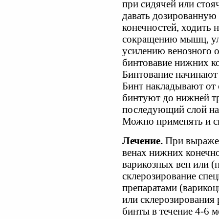
при сидячей или стоя
давать дозированную
конечностей, ходить н
сокращению мышц, у
усилению венозного о
бинтовавие нижних к
Бинтование начинают у
Бинт накладывают от 
бинтуют до нижней тр
последующий слой н
Можно применять и с
Лечение.
При выраже
венах нижних конечно
варикозных вен или (
склерозирование спе
препаратами (варикоц
или склерозирования 
бинты в течение 4-6 м