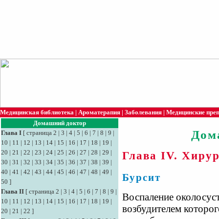
Медицинская библиотека
|
Ароматерапия
|
Заболевания
|
Медицинские пре
Домашний доктор
Дом
Глава I
[
страница 2
|
3
|
4
|
5
|
6
|
7
|
8
|
9
|
10
|
11
|
12
|
13
|
14
|
15
|
16
|
17
|
18
|
19
|
20
|
21
|
22
|
23
|
24
|
25
|
26
|
27
|
28
|
29
|
Глава IV. Хиру
30
|
31
|
32
|
33
|
34
|
35
|
36
|
37
|
38
|
39
|
40
|
41
|
42
|
43
|
44
|
45
|
46
|
47
|
48
|
49
|
Бурсит
50
]
Глава II
[
страница 2
|
3
|
4
|
5
|
6
|
7
|
8
|
9
|
Воспаление околосус
10
|
11
|
12
|
13
|
14
|
15
|
16
|
17
|
18
|
19
|
возбудителем которо
20
|
21
|
22
]