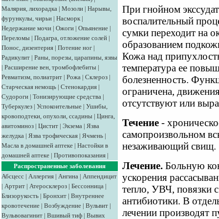
При гнойном экссудат
Малярия, лихорадка
|
Мозоли
|
Нарывы,
фурункулы, чирьи
|
Насморк
|
воспалительный проце
Недержание мочи
|
Ожоги
|
Опьянение
|
сумки переходит на о
Переломы
|
Подагра, отложение солей
|
образованием подко
Понос, дизентерия
|
Потение ног
|
Кожа над припухлость
Радикулит
|
Раны, порезы, царапины, язвы
температура ее повыш
|
Расширение вен, тромбофлебиты
|
Ревматизм, полиатрит
|
Рожа
|
Склероз
|
болезненность. Функц
Старческая немощь
|
Стенокардия
|
ограничена, движени
Судороги
|
Тонизирующие средства
|
отсутствуют или выра
Туберкулез
|
Успокоительные
|
Ушибы,
кровоподтеки, опухоли, ссадины
|
Цинга,
Течение
- хроническо
авитоминоз
|
Цистит
|
Экзема
|
Язва
самопроизвольном вск
желудка
|
Язва трофическая
|
Ячмень
|
незаживающий свищ.
Масла в домашней аптеке
|
Настойки в
домашней аптеке
|
Противопоказания
|
Лечение.
Больную кон
Распространенные заболевания
ускорения рассасыван
Абсцесс
|
Аллергия
|
Ангина
|
Аппендицит
|
Артрит
|
Атеросклероз
|
Бессонница
|
тепло, УВЧ, повязки 
Близорукость
|
Бронхит
|
Внутреннее
антибиотики. В отдел
кровотечение
|
Возбуждение
|
Вульвит
|
лечении производят п
Вульвовагинит
|
Вшивый тиф
|
Вывих