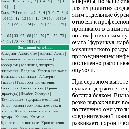
микробы, но чаще ста
Глава III
[
страница 2
|
3
|
4
|
5
|
6
|
7
|
8
|
9
|
10
|
11
]
для их развития созда
Глава IV
[
страница 2
|
3
|
4
|
5
|
6
|
7
|
8
|
9
этим отдельные бурсит
|
10
|
11
|
12
|
13
|
14
|
15
|
16
|
17
|
18
|
19
|
относят к профессио
20
|
21
|
22
|
23
|
24
|
25
|
26
|
27
|
28
|
29
|
проникают в слизисты
30
|
по лимфатическим пут
64
|
65
|
66
|
67
|
68
|
69
|
70
|
71
|
72
|
73
|
74
|
75
|
76
|
77
|
78
|
79
]
очага (фурункул, кар
Домашний лечебник
механического раздра
Аллергия
|
Алкоголизм
|
Ангина
|
Астма
|
присоединением инфек
Бессонница
|
Болезни селезенки
|
постепенно растягива
Бородавки
|
Бронхиты, плевриты,
опухоли.
пневмония
|
Водянка
|
Укрепление волос
|
Воспаление яичников
|
Гайморит
|
При серозном выпоте 
Гастрит
|
Геморрой
|
Гипертония
|
сумки содержится тяг
Гипотония
|
Головная боль
|
Грипп
(простуда)
|
Диабет
|
Желтуха
|
богатая белком. Внача
Желчегонные
|
Задержка месячных
|
резко выраженных во
Запор
|
Камни в желчных протоках и
постепенно они утолщ
печени
|
Камни в почках и мочевом
соединительной ткани
пузыре
|
Кашель
|
Климакс
|
развивается хроничес
Кровотечения носовые
|
Кровотечения
маточные
|
Малокровие (анемия)
|