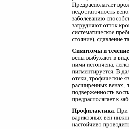
Предрасполагает врож
недостаточность вено
заболеванию способс
затрудняют отток кро
систематическое преб
стояние), сдавление т
Симптомы и течение
вены выбухают в виде
ними истончена, легк
пигментируется. В д
отеки, трофические я
расширенных венах, л
подверженность восп
предрасполагает к з
Профилактика.
При 
варикозных вен нижн
настойчиво проводит