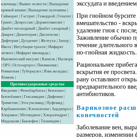
экссудата и введением
ключицы
|
Вывих челюсти
|
Выпадение
прямой кишки
|
Выпадение пуповины
|
При гнойном бурсите 
Гайморит
|
Гастрит
|
Геморрой
|
Гепатит
|
вмешательство - вскр
Грипп
|
Депрессия
|
Дерматомиозит
|
Диабет несахарный
|
Диабет сахарный
|
удаление гноя с посл
Диарея
|
Дизентерия
|
Диспепсия
|
Заживление обычно пр
Дифтерия
|
Дуоденит
|
Желтуха
|
Запор
|
течение длительного 
Икота
|
Интубация трахеи
|
Инфаркт
но-гнойная жидкость.
легкого
|
Инфаркт миокарда
|
Ишемический инсульт
|
Кашель
|
Насморк
Рациональнее прибега
|
ОРЗ
|
Остеоартроз
|
Пневмония
|
вскрытия ее просвета.
Ревматизм
|
Туберкулез
|
Язва желудка
|
Ячмень
|
рану оставляют откр
Противосудорожные средства
предварительного вв
Введение
|
Фенобарбитал
|
Бензонал
|
антибиотиков.
Бензобамил
|
Гексамидин
|
Дифенин
|
Триметин
|
Этосуксимид
|
Пуфемид
|
Варикозное расш
Карбамазепин
|
Клоназепам
|
Ацедипрол
|
конечностей
Хлоракон
|
Метиндион
|
Хлоралгидрат
|
Мидокалм
|
Баклофен
|
Тизанидин
|
Заболевание вен, выр
размеров, изменении