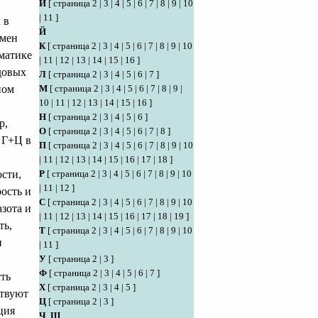
И
[
страница 2
|
3
|
4
|
5
|
6
|
7
|
8
|
9
|
10
|
11
]
 в
Й
бмен
К
[
страница 2
|
3
|
4
|
5
|
6
|
7
|
8
|
9
|
10
матике
|
11
|
12
|
13
|
14
|
15
|
16
]
довых
Л
[
страница 2
|
3
|
4
|
5
|
6
|
7
]
ном
М
[
страница 2
|
3
|
4
|
5
|
6
|
7
|
8
|
9
|
10
|
11
|
12
|
13
|
14
|
15
|
16
]
Н
[
страница 2
|
3
|
4
|
5
|
6
]
р,
О
[
страница 2
|
3
|
4
|
5
|
6
|
7
|
8
]
% Г+Ц в
П
[
страница 2
|
3
|
4
|
5
|
6
|
7
|
8
|
9
|
10
|
11
|
12
|
13
|
14
|
15
|
16
|
17
|
18
]
сти,
Р
[
страница 2
|
3
|
4
|
5
|
6
|
7
|
8
|
9
|
10
|
11
|
12
]
рость и
С
[
страница 2
|
3
|
4
|
5
|
6
|
7
|
8
|
9
|
10
зота и
|
11
|
12
|
13
|
14
|
15
|
16
|
17
|
18
|
19
]
ть,
Т
[
страница 2
|
3
|
4
|
5
|
6
|
7
|
8
|
9
|
10
и
|
11
]
У
[
страница 2
|
3
]
Ф
[
страница 2
|
3
|
4
|
5
|
6
|
7
]
сть
Х
[
страница 2
|
3
|
4
|
5
]
ствуют
Ц
[
страница 2
|
3
]
ция
Ч
,
Ш