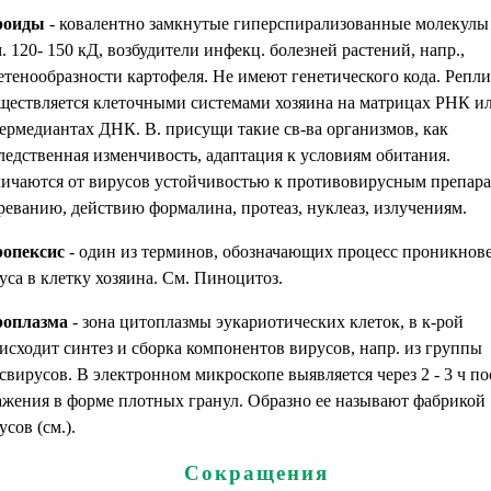
роиды
- ковалентно замкнутые гиперспирализованные молекулы
м. 120- 150 кД, возбудители инфекц. болезней растений, напр.,
етенообразности картофеля. Не имеют генетического кода. Репл
ществляется клеточными системами хозяина на матрицах РНК и
ермедиантах ДНК. В. присущи такие св-ва организмов, как
ледственная изменчивость, адаптация к условиям обитания.
ичаются от вирусов устойчивостью к противовирусным препара
реванию, действию формалина, протеаз, нуклеаз, излучениям.
опексис
- один из терминов, обозначающих процесс проникнов
уса в клетку хозяина. См. Пиноцитоз.
роплазма
- зона цитоплазмы эукариотических клеток, в к-рой
исходит синтез и сборка компонентов вирусов, напр. из группы
свирусов. В электронном микроскопе выявляется через 2 - 3 ч по
ажения в форме плотных гранул. Образно ее называют фабрикой
усов (см.).
Сокращения