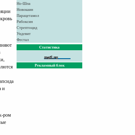
Но-Шпа
Новокаин
ляции
Парацетамол
 кровь
Рибоксин
Стрептоцид
Ундевит
Фестал
олняют
Статистика
з
и,
Рекламный блок
блются
капсида
а и
к-ром
ные