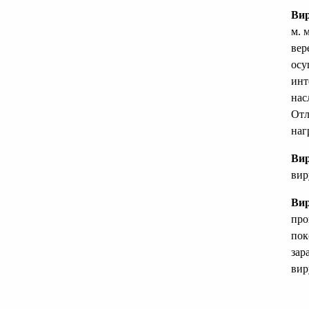
Ви
м. 
вер
осу
инт
нас
Отл
наг
Вир
вир
Ви
про
пок
зар
вир