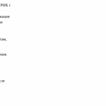
 РНК с
икация
ли
там,
ения
сле