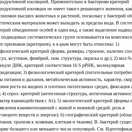
родуктивной изоляцией. Применительно к бактериям критерий
родуктивной изоляции не имеет такого решающего значения, как
сономии высших животных и растений, поскольку у бактерий о
етическим материалом может выходить за пределы вида. В систе
терий объединение особей в один вид, а также выделение надви
 подвидовых систематических групп основывается на комплекс
те признаков (критериев), к к-рым могут быть отнесены: 1)
фологический критерий (форма, размеры, строение, наличие спо
сул, жгутиков, фимбрий, хим. структура, окраска и др.); 2) мол.
екуле ДНК, критерий соответствия 16 S pPHK, молекулярная
ридизация; 3) физиологический критерий (питательные потребно
ы питания и дыхания, метаболическая активность, характер, ско
овия роста на жидких и плотных питательных средах, фиксация а
); 4) серол. критерий (антигенная структура, антигенная активнос
актер взаимодействия с Ат); 5) экологический критерий (формы 
явления взаимоотношений с живой и неживой средой, роль в
говороте веществ и энергии); 6) географический критерий (обла
тания, тропизм к хозяевам, клеткам и тканям). В. бактерий суще
орме большего или меньшего числа популяций. См. Идентифика