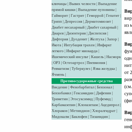
ключицы
|
Вывих челюсти
|
Выпадение
прямой кишки
|
Выпадение пуповины
|
Ви
Гайморит
|
Гастрит
|
Геморрой
|
Гепатит
|
вир
Грипп
|
Депрессия
|
Дерматомиозит
|
из 
Диабет несахарный
|
Диабет сахарный
|
явл
Диарея
|
Дизентерия
|
Диспепсия
|
Дифтерия
|
Дуоденит
|
Желтуха
|
Запор
|
Ви
Икота
|
Интубация трахеи
|
Инфаркт
фун
легкого
|
Инфаркт миокарда
|
Ишемический инсульт
|
Кашель
|
Насморк
одн
|
ОРЗ
|
Остеоартроз
|
Пневмония
|
нит
Ревматизм
|
Туберкулез
|
Язва желудка
|
от 
Ячмень
|
раз
Противосудорожные средства
(см
Введение
|
Фенобарбитал
|
Бензонал
|
Бензобамил
|
Гексамидин
|
Дифенин
|
суп
Триметин
|
Этосуксимид
|
Пуфемид
|
(фи
Карбамазепин
|
Клоназепам
|
Ацедипрол
|
Хлоракон
|
Метиндион
|
Хлоралгидрат
|
Вир
Мидокалм
|
Баклофен
|
Тизанидин
|
ген
инф