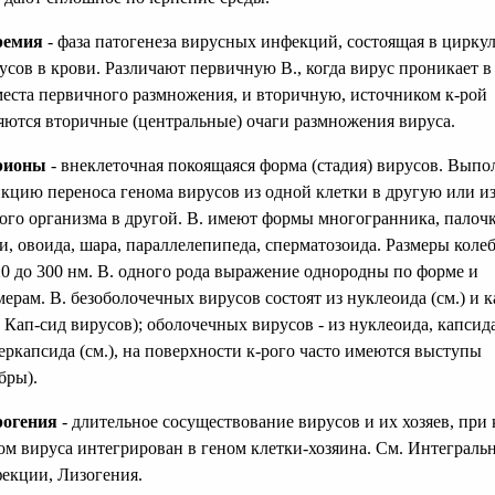
ремия
- фаза патогенеза вирусных инфекций, состоящая в цирку
усов в крови. Различают первичную В., когда вирус проникает в
места первичного размножения, и вторичную, источником к-рой
яются вторичные (центральные) очаги размножения вируса.
рионы
- внеклеточная покоящаяся форма (стадия) вирусов. Вып
кцию переноса генома вирусов из одной клетки в другую или и
ого организма в другой. В. имеют формы многогранника, палочк
и, овоида, шара, параллелепипеда, сперматозоида. Размеры коле
20 до 300 нм. В. одного рода выражение однородны по форме и
мерам. В. безоболочечных вирусов состоят из нуклеоида (см.) и 
. Кап-сид вирусов); оболочечных вирусов - из нуклеоида, капсид
еркапсида (см.), на поверхности к-рого часто имеются выступы
бры).
огения
- длительное сосуществование вирусов и их хозяев, при 
ом вируса интегрирован в геном клетки-хозяина. См. Интеграль
екции, Лизогения.