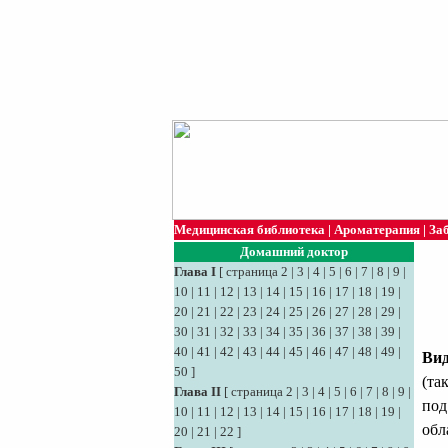
Медицинская библиотека
|
Ароматерапия
|
За
Домашний доктор
Глава I
[
страница 2
|
3
|
4
|
5
|
6
|
7
|
8
|
9
|
10
|
11
|
12
|
13
|
14
|
15
|
16
|
17
|
18
|
19
|
20
|
21
|
22
|
23
|
24
|
25
|
26
|
27
|
28
|
29
|
30
|
31
|
32
|
33
|
34
|
35
|
36
|
37
|
38
|
39
|
40
|
41
|
42
|
43
|
44
|
45
|
46
|
47
|
48
|
49
|
Вид
50
]
(та
Глава II
[
страница 2
|
3
|
4
|
5
|
6
|
7
|
8
|
9
|
под
10
|
11
|
12
|
13
|
14
|
15
|
16
|
17
|
18
|
19
|
обл
20
|
21
|
22
]