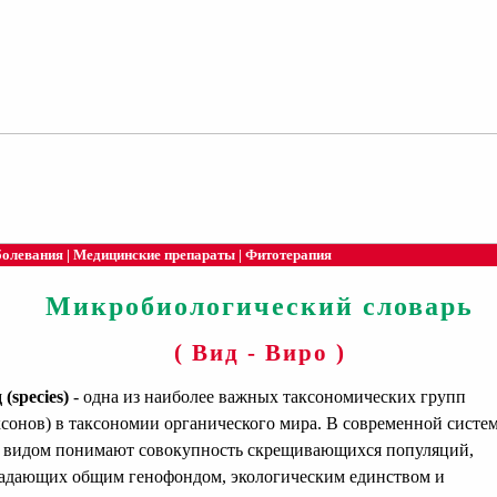
болевания
|
Медицинские препараты
|
Фитотерапия
Микробиологический словарь
( Вид - Виро )
 (species)
- одна из наиболее важных таксономических групп
ксонов) в таксономии органического мира. В современной систе
 видом понимают совокупность скрещивающихся популяций,
адающих общим генофондом, экологическим единством и