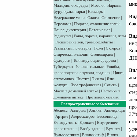
мик
Малярия, лихорадка
|
Мозоли
|
Нарывы,
фурункулы, чирьи
|
Насморк
|
Вид
Недержание мочи
|
Ожоги
|
Опьянение
|
брю
Переломы
|
Подагра, отложение солей
|
Понос, дизентерия
|
Потение ног
|
Вид
Радикулит
|
Раны, порезы, царапины, язвы
|
Расширение вен, тромбофлебиты
|
инф
Ревматизм, полиатрит
|
Рожа
|
Склероз
|
Кон
Старческая немощь
|
Стенокардия
|
ДНК
Судороги
|
Тонизирующие средства
|
Туберкулез
|
Успокоительные
|
Ушибы,
Вил
кровоподтеки, опухоли, ссадины
|
Цинга,
ана
авитоминоз
|
Цистит
|
Экзема
|
Язва
щел
желудка
|
Язва трофическая
|
Ячмень
|
Масла в домашней аптеке
|
Настойки в
сте
домашней аптеке
|
Противопоказания
|
жел
Распространенные заболевания
про
Абсцесс
|
Аллергия
|
Ангина
|
Аппендицит
37°
|
Артрит
|
Атеросклероз
|
Бессонница
|
сто
Близорукость
|
Бронхит
|
Внутреннее
усл
кровотечение
|
Возбуждение
|
Вульвит
|
Вульвовагинит
|
Вшивый тиф
|
Вывих
или