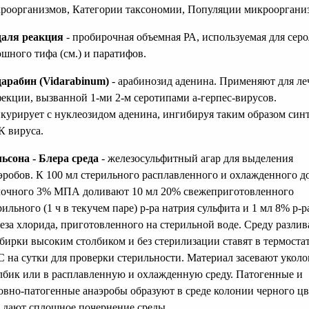
роорганизмов, Категории таксономии, Популяции микрооргани
аля реакция
- пробирочная объемная РА, используемая для серо
шного тифа (см.) и паратифов.
арабин (Vidarabinum)
- арабинозид аденина. Применяют для ле
екции, вызванной 1-ми 2-м серотипами а-герпес-вирусов.
курирует с нуклеозидом аденина, ингибируя таким образом синт
 вируса.
ьсона - Блера среда
- железосульфитный агар для выделения
эробов. К 100 мл стерильного расплавленного и охлажденного д
очного 3% МПА доливают 10 мл 20% свежеприготовленного
рильного (1 ч в текучем паре) р-ра натрия сульфита и 1 мл 8% р-р
еза хлорида, приготовленного на стерильной воде. Среду разлив
бирки высоким столбиком и без стерилизации ставят в термоста
С на сутки для проверки стерильности. Материал засевают уколо
лбик или в расплавленную и охлажденную среду. Патогенные и
овно-патогенные анаэробы образуют в среде колонии черного цв
 дают сплошное почернение среды.