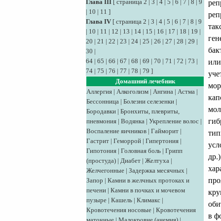
Глава III
[
страница 2
|
3
|
4
|
5
|
6
|
7
|
8
|
9
реп
|
10
|
11
]
реп
Глава IV
[
страница 2
|
3
|
4
|
5
|
6
|
7
|
8
|
9
так
|
10
|
11
|
12
|
13
|
14
|
15
|
16
|
17
|
18
|
19
|
ген
20
|
21
|
22
|
23
|
24
|
25
|
26
|
27
|
28
|
29
|
бак
30
|
64
|
65
|
66
|
67
|
68
|
69
|
70
|
71
|
72
|
73
|
или
74
|
75
|
76
|
77
|
78
|
79
]
уче
Домашний лечебник
мор
Аллергия
|
Алкоголизм
|
Ангина
|
Астма
|
кап
Бессонница
|
Болезни селезенки
|
мол
Бородавки
|
Бронхиты, плевриты,
гиб
пневмония
|
Водянка
|
Укрепление волос
|
Воспаление яичников
|
Гайморит
|
тип
Гастрит
|
Геморрой
|
Гипертония
|
усл
Гипотония
|
Головная боль
|
Грипп
др.
(простуда)
|
Диабет
|
Желтуха
|
хар
Желчегонные
|
Задержка месячных
|
про
Запор
|
Камни в желчных протоках и
печени
|
Камни в почках и мочевом
кру
пузыре
|
Кашель
|
Климакс
|
оби
Кровотечения носовые
|
Кровотечения
в ф
маточные
|
Малокровие (анемия)
|