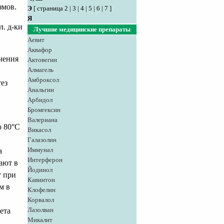
змов.
Э
[
страница 2
|
3
|
4
|
5
|
6
|
7
]
Я
л. д-ки
Лучшие медицинские препараты
Аевит
Аквафор
чения
Актовегин
Алмагель
Амброксол
ез
Анальгин
Арбидол
Бромгексин
Валериана
о 80°С
Викасол
Галазолин
Иммунал
а
Интерферон
ают в
Йодинол
т при
Кавинтон
м в
Клофелин
Корвалол
Лазолван
ета
Микалит