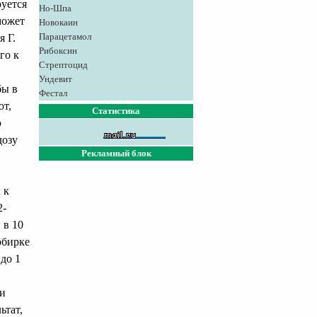
руется
Но-Шпа
может
Новокаин
Парацетамол
я Г.
Рибоксин
го к
Стрептоцид
Ундевит
бы в
Фестал
ют,
Статистика
ю
дозу
Рекламный блок
 к
2-
 в 10
обирке
 до 1
ли
ьтат,