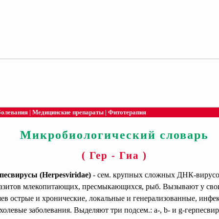
болевания
|
Медицинские препараты
|
Фитотерапия
Микробиологический словарь
( Гер - Гиа )
песвирусы (Herpesviridae)
- сем. крупных сложных ДНК-вирусо
азитов млекопитающих, пресмыкающихся, рыб. Вызывают у сво
яев острые и хронические, локальные и генерализованные, инфек
холевые заболевания. Выделяют три подсем.: a-, b- и g-герпесви