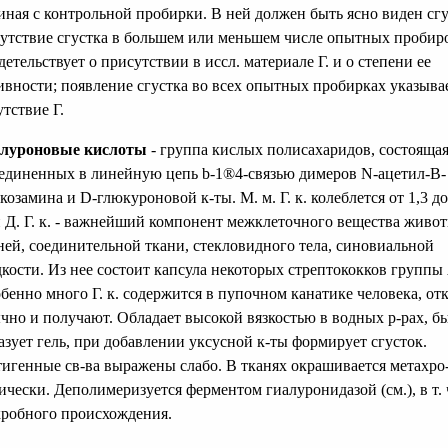
иная с контрольной пробирки. В ней должен быть ясно виден сгу
утствие сгустка в большем или меньшем числе опытных пробир
детельствует о присутствии в иссл. материале Г. и о степени ее
ивности; появление сгустка во всех опытных пробирках указыва
утствие Г.
луроновые кислоты
- группа кислых полисахаридов, состоящая
единенных в линейную цепь b-1®4-связью димеров N-ацетил-В-
козамина и D-глюкуроновой к-ты. М. м. Г. к. колеблется от 1,3 до
 Д. Г. к. - важнейший компонент межклеточного вещества живо
ней, соединительной ткани, стекловидного тела, синовиальной
кости. Из нее состоит капсула некоторых стрептококков группы
бенно много Г. к. содержится в пупочном канатике человека, отк
чно и получают. Обладает высокой вязкостью в водных р-рах, б
азует гель, при добавлении уксусной к-ты формирует сгусток.
игенные св-ва выражены слабо. В тканях окрашивается метахро
ически. Деполимеризуется ферментом гиалуронидазой (см.), в т. 
робного происхождения.