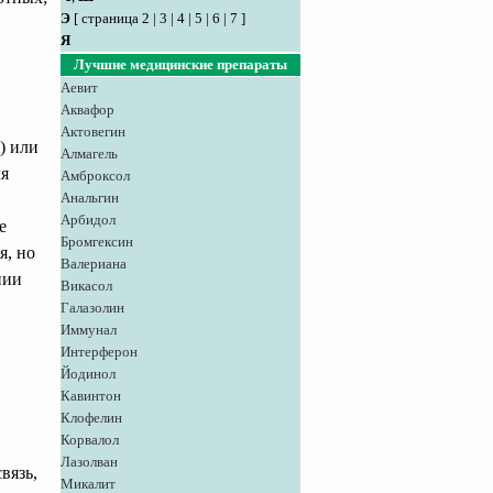
Э
[
страница 2
|
3
|
4
|
5
|
6
|
7
]
Я
Лучшие медицинские препараты
Аевит
Аквафор
Актовегин
) или
Алмагель
ля
Амброксол
Анальгин
Арбидол
е
Бромгексин
я, но
Валериана
нии
Викасол
Галазолин
Иммунал
Интерферон
Йодинол
Кавинтон
Клофелин
Корвалол
Лазолван
вязь,
Микалит