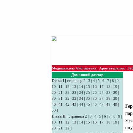
Медицинская библиотека
|
Ароматерапия
|
За
Домашний доктор
Глава I
[
страница 2
|
3
|
4
|
5
|
6
|
7
|
8
|
9
|
10
|
11
|
12
|
13
|
14
|
15
|
16
|
17
|
18
|
19
|
20
|
21
|
22
|
23
|
24
|
25
|
26
|
27
|
28
|
29
|
30
|
31
|
32
|
33
|
34
|
35
|
36
|
37
|
38
|
39
|
40
|
41
|
42
|
43
|
44
|
45
|
46
|
47
|
48
|
49
|
Гер
50
]
пар
Глава II
[
страница 2
|
3
|
4
|
5
|
6
|
7
|
8
|
9
|
хоз
10
|
11
|
12
|
13
|
14
|
15
|
16
|
17
|
18
|
19
|
опу
20
|
21
|
22
]