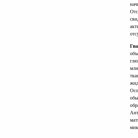
нач
Отс
сви
акт
отс
Гиа
объ
глю
млн
тка
жид
Осо
обы
обр
Ант
мат
мик