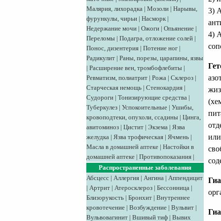
Малярия, лихорадка
|
Мозоли
|
Нарывы,
3) 
фурункулы, чирьи
|
Насморк
|
ант
Недержание мочи
|
Ожоги
|
Опьянение
|
4) 
Переломы
|
Подагра, отложение солей
|
соп
Понос, дизентерия
|
Потение ног
|
Радикулит
|
Раны, порезы, царапины, язвы
Ге
|
Расширение вен, тромбофлебиты
|
азо
Ревматизм, полиатрит
|
Рожа
|
Склероз
|
Старческая немощь
|
Стенокардия
|
жиз
Судороги
|
Тонизирующие средства
|
(хе
Туберкулез
|
Успокоительные
|
Ушибы,
пит
кровоподтеки, опухоли, ссадины
|
Цинга,
отд
авитоминоз
|
Цистит
|
Экзема
|
Язва
или
желудка
|
Язва трофическая
|
Ячмень
|
Масла в домашней аптеке
|
Настойки в
сво
домашней аптеке
|
Противопоказания
|
сод
Распространенные заболевания
Абсцесс
|
Аллергия
|
Ангина
|
Аппендицит
Гиа
|
Артрит
|
Атеросклероз
|
Бессонница
|
орг
Близорукость
|
Бронхит
|
Внутреннее
кровотечение
|
Возбуждение
|
Вульвит
|
Гиа
Вульвовагинит
|
Вшивый тиф
|
Вывих