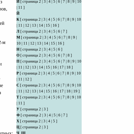
з
И
[
страница 2
|
3
|
4
|
5
|
6
|
7
|
8
|
9
|
10
|
11
]
ров,
Й
К
[
страница 2
|
3
|
4
|
5
|
6
|
7
|
8
|
9
|
10
ей
|
11
|
12
|
13
|
14
|
15
|
16
]
Л
[
страница 2
|
3
|
4
|
5
|
6
|
7
]
М
[
страница 2
|
3
|
4
|
5
|
6
|
7
|
8
|
9
|
2-м
10
|
11
|
12
|
13
|
14
|
15
|
16
]
Н
[
страница 2
|
3
|
4
|
5
|
6
]
О
[
страница 2
|
3
|
4
|
5
|
6
|
7
|
8
]
П
[
страница 2
|
3
|
4
|
5
|
6
|
7
|
8
|
9
|
10
и
|
11
|
12
|
13
|
14
|
15
|
16
|
17
|
18
]
Р
[
страница 2
|
3
|
4
|
5
|
6
|
7
|
8
|
9
|
10
о
|
11
|
12
]
ые
С
[
страница 2
|
3
|
4
|
5
|
6
|
7
|
8
|
9
|
10
|
11
|
12
|
13
|
14
|
15
|
16
|
17
|
18
|
19
]
з
Т
[
страница 2
|
3
|
4
|
5
|
6
|
7
|
8
|
9
|
10
|
11
]
У
[
страница 2
|
3
]
Ф
[
страница 2
|
3
|
4
|
5
|
6
|
7
]
Х
[
страница 2
|
3
|
4
|
5
]
Ц
[
страница 2
|
3
]
отных;
Ч
,
Ш