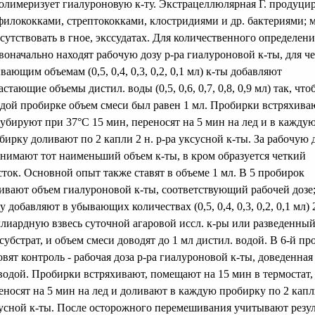
олимеризует гиалуроновую к-ту. Экстрацеллюлярная Г. продуци
филококками, стрептококками, клостридиями и др. бактериями; 
сутствовать в гное, экссудатах. Для количественного определени
воначально находят рабочую дозу р-ра гиалуроновой к-ты, для че
вающим объемам (0,5, 0,4, 0,3, 0,2, 0,1 мл) к-ты добавляют
астающие объемы дистил. воды (0,5, 0,6, 0,7, 0,8, 0,9 мл) так, что
дой пробирке объем смеси был равен 1 мл. Пробирки встряхива
убируют при 37°С 15 мин, переносят на 5 мин на лед и в кажду
бирку доливают по 2 капли 2 н. р-ра уксусной к-ты. За рабочую 
нимают тот наименьший объем к-ты, в кром образуется четкий
сток. Основной опыт также ставят в объеме 1 мл. В 5 пробирок
ивают объем гиалуроновой к-ты, соответствующий рабочей дозе;
у добавляют в убывающих количествах (0,5, 0,4, 0,3, 0,2, 0,1 мл) 
лиардную взвесь суточной агаровой иссл. к-ры или разведенный
 субстрат, и объем смеси доводят до 1 мл дистил. водой. В 6-й пр
овят контроль - рабочая доза р-ра гиалуроновой к-ты, доведенная
водой. Пробирки встряхивают, помещают на 15 мин в термостат,
еносят на 5 мин на лед и доливают в каждую пробирку по 2 кап
усной к-ты. После осторожного перемешивания учитывают резул