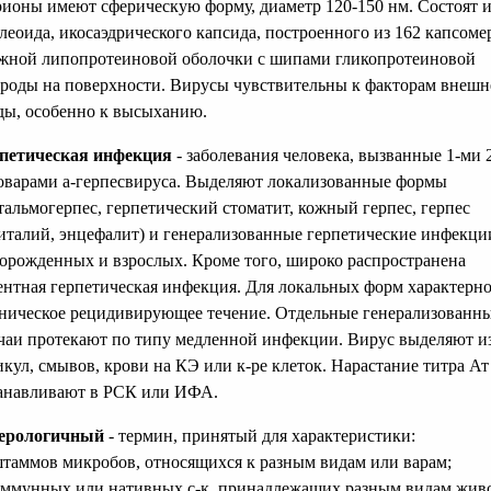
ионы имеют сферическую форму, диаметр 120-150 нм. Состоят и
леоида, икосаэдрического капсида, построенного из 162 капсоме
жной липопротеиновой оболочки с шипами гликопротеиновой
роды на поверхности. Вирусы чувствительны к факторам внешн
ды, особенно к высыханию.
петическая инфекция
- заболевания человека, вызванные 1-ми 
оварами a-герпесвируса. Выделяют локализованные формы
тальмогерпес, герпетический стоматит, кожный герпес, герпес
италий, энцефалит) и генерализованные герпетические инфекци
орожденных и взрослых. Кроме того, широко распространена
ентная герпетическая инфекция. Для локальных форм характерн
ническое рецидивирующее течение. Отдельные генерализованн
чаи протекают по типу медленной инфекции. Вирус выделяют и
икул, смывов, крови на КЭ или к-ре клеток. Нарастание титра Ат
анавливают в РСК или ИФА.
ерологичный
- термин, принятый для характеристики:
штаммов микробов, относящихся к разным видам или варам;
иммунных или нативных с-к, принадлежащих разным видам жив