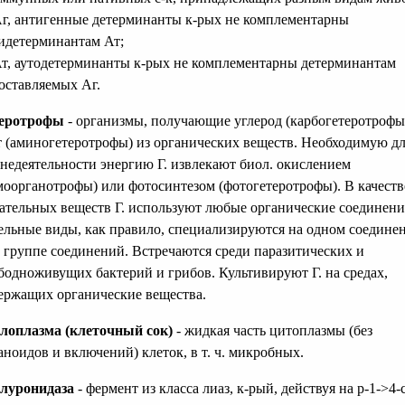
Аг, антигенные детерминанты к-рых не комплементарны
идетерминантам Ат;
Ат, аутодетерминанты к-рых не комплементарны детерминантам
оставляемых Аг.
теротрофы
- организмы, получающие углерод (карбогетеротрофы
т (аминогетеротрофы) из органических веществ. Необходимую д
недеятельности энергию Г. извлекают биол. окислением
моорганотрофы) или фотосинтезом (фотогетеротрофы). В качеств
ательных веществ Г. используют любые органические соединени
ельные виды, как правило, специализируются на одном соедине
 группе соединений. Встречаются среди паразитических и
бодноживущих бактерий и грибов. Культивируют Г. на средах,
ержащих органические вещества.
лоплазма (клеточный сок)
- жидкая часть цитоплазмы (без
аноидов и включений) клеток, в т. ч. микробных.
луронидаза
- фермент из класса лиаз, к-рый, действуя на р-1->4-с