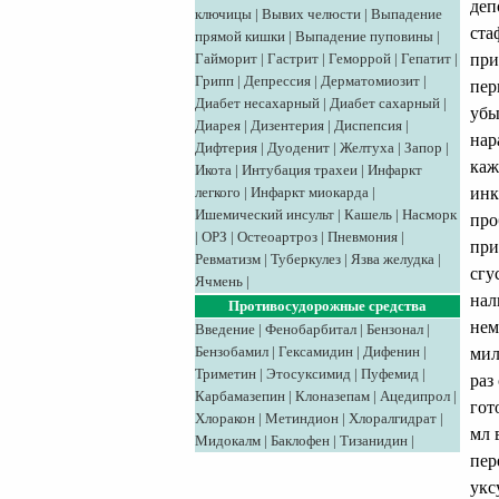
деп
ключицы
|
Вывих челюсти
|
Выпадение
ста
прямой кишки
|
Выпадение пуповины
|
при
Гайморит
|
Гастрит
|
Геморрой
|
Гепатит
|
Грипп
|
Депрессия
|
Дерматомиозит
|
пер
Диабет несахарный
|
Диабет сахарный
|
убы
Диарея
|
Дизентерия
|
Диспепсия
|
нар
Дифтерия
|
Дуоденит
|
Желтуха
|
Запор
|
каж
Икота
|
Интубация трахеи
|
Инфаркт
инк
легкого
|
Инфаркт миокарда
|
Ишемический инсульт
|
Кашель
|
Насморк
про
|
ОРЗ
|
Остеоартроз
|
Пневмония
|
при
Ревматизм
|
Туберкулез
|
Язва желудка
|
сгу
Ячмень
|
нал
Противосудорожные средства
нем
Введение
|
Фенобарбитал
|
Бензонал
|
Бензобамил
|
Гексамидин
|
Дифенин
|
мил
Триметин
|
Этосуксимид
|
Пуфемид
|
раз
Карбамазепин
|
Клоназепам
|
Ацедипрол
|
гот
Хлоракон
|
Метиндион
|
Хлоралгидрат
|
мл 
Мидокалм
|
Баклофен
|
Тизанидин
|
пер
укс