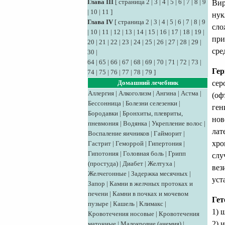
Глава III
[
страница 2
|
3
|
4
|
5
|
6
|
7
|
8
|
9
Вир
|
10
|
11
]
нук
Глава IV
[
страница 2
|
3
|
4
|
5
|
6
|
7
|
8
|
9
сло
|
10
|
11
|
12
|
13
|
14
|
15
|
16
|
17
|
18
|
19
|
при
20
|
21
|
22
|
23
|
24
|
25
|
26
|
27
|
28
|
29
|
сре
30
|
64
|
65
|
66
|
67
|
68
|
69
|
70
|
71
|
72
|
73
|
Гер
74
|
75
|
76
|
77
|
78
|
79
]
сер
Домашний лечебник
Аллергия
|
Алкоголизм
|
Ангина
|
Астма
|
(оф
Бессонница
|
Болезни селезенки
|
ген
Бородавки
|
Бронхиты, плевриты,
нов
пневмония
|
Водянка
|
Укрепление волос
|
лат
Воспаление яичников
|
Гайморит
|
хро
Гастрит
|
Геморрой
|
Гипертония
|
Гипотония
|
Головная боль
|
Грипп
слу
(простуда)
|
Диабет
|
Желтуха
|
вез
Желчегонные
|
Задержка месячных
|
уст
Запор
|
Камни в желчных протоках и
печени
|
Камни в почках и мочевом
Гет
пузыре
|
Кашель
|
Климакс
|
1) 
Кровотечения носовые
|
Кровотечения
2) 
маточные
|
Малокровие (анемия)
|