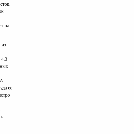
сток.
ок
ет на
 из
 4,3
тных
 А.
уда ее
ыстро
-
ч.