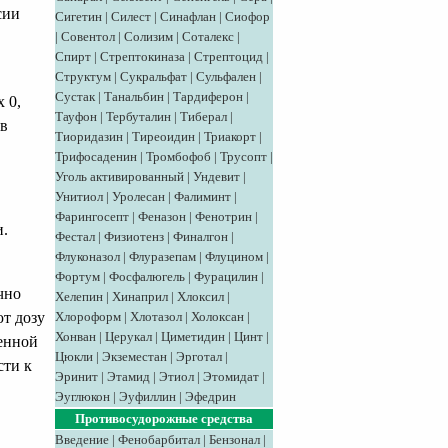
сии
Сигетин
|
Силест
|
Синафлан
|
Сиофор
|
Совентол
|
Солизим
|
Соталекс
|
Спирт
|
Стрептокиназа
|
Стрептоцид
|
Структум
|
Сукральфат
|
Сульфален
|
Сустак
|
Танальбин
|
Тардиферон
|
 0,
Тауфон
|
Тербуталин
|
Тиберал
|
 в
Тиоридазин
|
Тиреоидин
|
Триакорт
|
Трифосаденин
|
Тромбофоб
|
Трусопт
|
Уголь активированный
|
Ундевит
|
Унитиол
|
Уролесан
|
Фалиминт
|
Фарингосепт
|
Феназон
|
Фенотрин
|
и.
Фестал
|
Физиотенз
|
Финалгон
|
Флуконазол
|
Флуразепам
|
Флуцином
|
Фортум
|
Фосфалюгель
|
Фурацилин
|
чно
Хелепин
|
Хинаприл
|
Хлоксил
|
Хлороформ
|
Хлотазол
|
Холоксан
|
т дозу
Хонван
|
Церукал
|
Циметидин
|
Цинт
|
шенной
Цюкли
|
Экземестан
|
Эрготал
|
сти к
Эринит
|
Этамид
|
Этиол
|
Этомидат
|
Эуглюкон
|
Эуфиллин
|
Эфедрин
Противосудорожные средства
Введение
|
Фенобарбитал
|
Бензонал
|