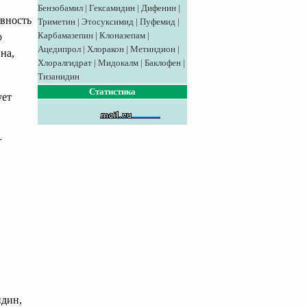
Бензобамил
|
Гексамидин
|
Дифенин
|
вность
Триметин
|
Этосуксимид
|
Пуфемид
|
Карбамазепин
|
Клоназепам
|
ю
Ацедипрол
|
Хлоракон
|
Метиндион
|
на,
Хлоралгидрат
|
Мидокалм
|
Баклофен
|
Тизанидин
Статистика
ует
т
идин,