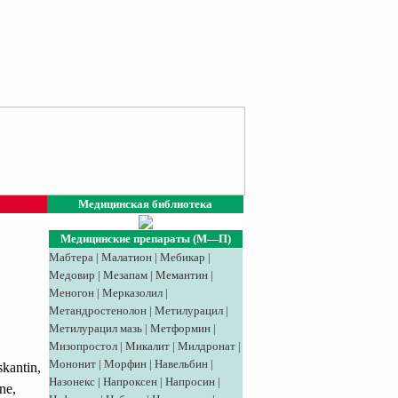
Медицинская библиотека
Медицинские препараты (М—П)
Мабтера
|
Малатион
|
Мебикар
|
Медовир
|
Meзaпaм
|
Мемантин
|
Меногон
|
Мерказолил
|
Метандростенолон
|
Метилурацил
|
Метилурацил мазь
|
Метформин
|
Мизопростол
|
Микалит
|
Милдронат
|
Мононит
|
Морфин
|
Навельбин
|
kantin,
Назонекс
|
Напроксен
|
Напросин
|
ne,