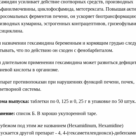
самидин усиливает действие снотворных средств, производных
ьфанилмочевины, циклофосфамида, метотрексата. Повышая акти
росомальных ферментов печени, он ускоряет биотрансформаци
изводных кумарина, эстрогенных контрацептивов, гризеофульви
сициклина.
 назначении гексамидина беременным и кормящим грудью след
тывать, что по действию он сходен с фенобарбиталом.
 длительном применении гексамидина может развиться дефици
иевой кислоты в организме.
парат противопоказан при нарушениях функций печени, почек,
ветворной системы.
рма выпуска:
таблетки по 0, 125 и 0, 25 г в упаковке по 50 штук.
нение:
список Б. В хорошо укупоренной таре.
рубежом под этим же названием (Hexamidinum, Hexamidine)
ускается другой препарат - 4, 4-(гексаметилендиокси)-дибензам