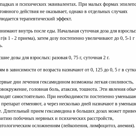
падках и психических эквивалентах. При малых формах эпилеп
тоянного действия не оказывает, однако в отдельных случаях
людается терапевтический эффект.
нимают внутрь после еды. Начальная суточная доза для взрослых
 г(в 1 - 2 приема), затем дозу постепенно увеличивают до 0, 5-1 г
ь.
шие дозы для взрослых: разовая 0, 75 г, суточная 2 г.
ям в зависимости от возраста назначают от 0, 125 до 0, 5 г в сутк
ервые дни лечения гексамидином возможны легкая сонливость,
овокружение, головная боль, атаксия, тошнота. Эти явления обы
ходят самостоятельно. При необходимости постепенно уменьшаю
 препарат отменяют, а через несколько дней назначают в умень
е. Длительный прием гексамидина в больших дозах может приве
витию побочных нервных и психических расстройств,
атологическим осложнениям (лейкопения, лимфоцитоз, анемия).