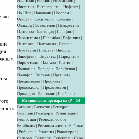
Нафтизин
|
Небцин
|
Неотигазон
|
Нистатин
|
Нитрофунгин
|
Нифелат
|
Но-Шпа
|
Новокаин
|
Нозепам
|
мало
Овестин
|
Окситоцин
|
Оксолин
|
Оликард
|
Остеогенон
|
Панкреатин
|
Пантенол
|
Пантоцид
|
Парафин
|
Парацетамол
|
Парембал
|
Пафенцил
|
уппа
Пентамин
|
Пентоксил
|
Пепсин
|
Пертуссин
|
Пиковит
|
Пиоцид
|
ция
Пипофезин
|
Пирантел
|
Пиридитол
|
рожным
Пироксикам
|
Плазмол
|
Платин
|
Полиамин
|
Полидан
|
Полифепан
|
Полифер
|
Полудан
|
Прегнин
|
тся.
Преднизолон
|
Пробукол
|
Проксодолол
|
Пролотестон
|
Промедол
|
Прополис
|
Псоберан
Медицинские препараты (Р—Э)
гого
Ранисан
|
Раунатин
|
Регидрон
|
ненного
Резерпин
|
Реладорм
|
Ремантадин
|
Реоглюман
|
Реополиглюкин
|
Ретаболил
|
Ретинола ацетат
|
Рибовит
|
Рибоксин
|
Ривтагил
|
Рокальтрол
|
Сапарал
|
Селлсепт
|
Сенсигель
|
Сера
|