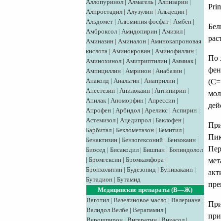
Аллопуринол
|
Алмагель
|
Алпизарин
|
Prim
Алпростадил
|
Алузулин
|
Альдецин
|
Альдомет
|
Алюминия фосфат
|
Амбен
|
Бел
Амброксол
|
Амидопирин
|
Амизил
|
рас
Аминазин
|
Аминалон
|
Аминокапроновая
кислота
|
Аминокровин
|
Аминофиллин
|
По 
Аминохинол
|
Амитриптилин
|
Аммиак
|
фен
Ампициллин
|
Амринон
|
Анабазин
|
Анаколд
|
Анальгин
|
Анаприлин
|
(С=
Анестезин
|
Анилокаин
|
Антипирин
|
мол
Апилак
|
Апоморфин
|
Апрессин
|
дей
Апрофен
|
Арбидол
|
Ареликс
|
Аспирин
|
Астемизол
|
Ацедипрол
|
Баклофен
|
При
Барбитал
|
Беклометазон
|
Бемитил
|
Пик
Бенактизин
|
Бензогексоний
|
Бензокаин
|
Пер
Биосед
|
Бисакодил
|
Бишпан
|
Бопиндолол
|
Бромгексин
|
Бромкамфора
|
мет
Бронхолитин
|
Будезонид
|
Бупивакаин
|
акт
Бутадион
|
Бутамид
пре
Медицинские препараты (В—Ж)
Ваготил
|
Вазелиновое масло
|
Валериана
|
При
Валидол
Велбе
|
Верапамил
|
при
Верошпирон
|
Вигератин
|
Викасол
|