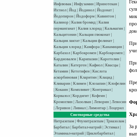
Гек
Инфлювак
|
Инфузамин
|
Иринотекан
|
сул
Ихтиол
|
Йод
|
Йодинол
|
Йодонат
|
Йодопирон
|
Йодоформ
|
Кавинтон
|
мик
Калинор
|
Калия бромид
|
Калия
про
перманганат
|
Калия хлорид
|
Кальмагин
|
док
Кальцитонин
|
Кальция глюконат
|
Кальция лактат
|
Кальция фолинат
|
При
Кальция хлорид
|
Камфора
|
Канамицин
|
учи
Карбахол
|
Карбокромен
|
Карбокромен
|
Кардиовален
|
Карипазин
|
Каротолин
|
При
Каталин
|
Катерген
|
Кафиол
|
Квасцы
|
фол
Кетамин
|
Кетотифен
|
Кислота
аскорбиновая
|
Кларитин
|
Клацид
|
Пре
Кливарин
|
Климен
|
Клозапин
|
Клофелин
|
Кокаин
|
Компливит
|
Контрикал
|
кро
Корвалол
|
Кордигит
|
Кофеин
|
Кромоглин
|
Лазолван
|
Леворин
|
Левосин
Фо
|
Леривон
|
Ливиал
|
Лимонтар
|
Лоцерил
Хра
Снотворные средства
Нитразепам
|
Флунитразепам
|
Триазолам
|
За 
Барбитал
|
Барбитал-натрий
|
Эстимал
|
Этаминал-натрий
|
Циклобарбитал
|
вып