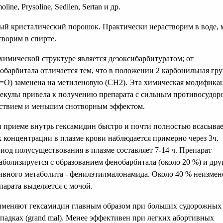
oline, Prysoline, Sedilen, Sertan и др.
ый кристалический порошок. Практически нерастворим в воде, 
творим в спирте.
химической структуре является дезоксибарбитуратом; от
обарбитала отличается тем, что в положении 2 карбонильная гр
=О) заменена на метиленовую (СН2). Эта химическая модифика
екулы привела к получению препарата с сильным противосудо
ствием и меньшим снотворным эффектом.
 приеме внутрь гексамидин быстро и почти полностью всасывае
 концентрации в плазме крови наблюдается примерно через 3ч.
иод полусуществования в плазме составляет 7-14 ч. Препарат
аболизируется с образованием фенобарбитала (около 20 %) и дру
ивного метаболита - фенилэтилмалонамида. Около 40 % неизме
парата выделяется с мочой.
меняют гексамидин главным образом при больших судорожных
падках (grand mal). Менее эффективен при легких абортивных