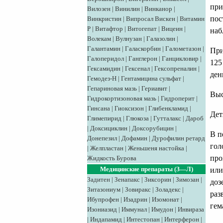
при
Вилозен
|
Винилин
|
Винканор
|
пос
Винкристин
|
Випросал
Вискен
|
Витамин
Р
|
Витафтор
|
Витогепат
|
Вицеин
|
наб
Волекам
|
Вулнузан
|
Галазолин
|
Галантамин
|
Галаскорбин
|
Галометазон
|
При
Галоперидол
|
Ганглерон
|
Ганцикловир
|
125
Гексамидин
|
Гексенал
|
Гексопреналин
|
ден
Гемодез-Н
|
Гентамицина сульфат
|
Гепариновая мазь
|
Гериавит
|
Выс
Гидрокортизоновая мазь
|
Гидроперит
|
Гинсана
|
Гиоксизон
|
Глибенкламид
|
Дет
Глимепирид
|
Глюкоза
|
Гутталакс
|
Дароб
|
Доксициклин
|
Доксорубицин
|
В п
Донепезил
|
Дофамин
|
Дурофилин ретард
гол
|
Желпластан
|
Женьшеня настойка
|
про
Жидкость Бурова
Медицинские препараты (З—Л)
или
Задитен
|
Зенапакс
|
Зиксорин
|
Зимозан
|
доз
Зитазониум
|
Зовиракс
|
Золадекс
|
раз
Ибупрофен
|
Изадрин
|
Изомонат
|
гем
Изониазид
|
Иммунал
|
Имудон
|
Инвираза
|
Индапамид
|
Интестопан
|
Интерферон
|