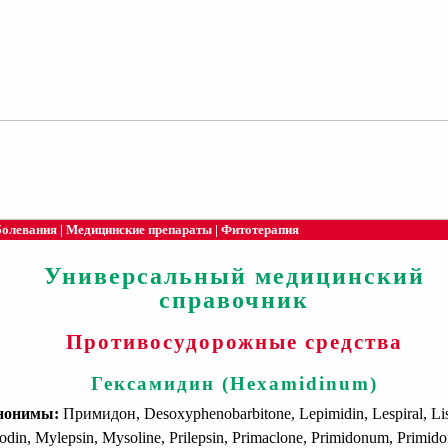
болевания
|
Медицинские препараты
|
Фитотерапия
Универсальный медицинский
справочник
Противосудорожные средства
Гексамидин (Hexamidinum)
нонимы:
Примидон, Desoxyphenobarbitone, Lepimidin, Lespiral, Lis
odin, Mylepsin, Mysoline, Prilepsin, Primaсlоnе, Primidonum, Primido