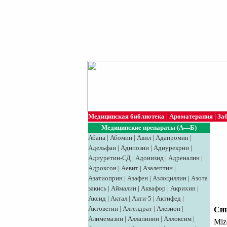
Медицинская библиотека
|
Ароматерапия
|
За
Медицинские препараты (А—Б)
Абана
|
Абомин
|
Авил
|
Адапромин
|
Адельфан
|
Адипозин
|
Адиурекрин
|
Адиуретин-СД
|
Адонизид
|
Адреналин
|
Адроксон
|
Аевит
|
Азалептин
|
Азатиоприн
|
Азафен
|
Азлоциллин
|
Азота
закись
|
Аймалин
|
Аквафор
|
Акрихин
|
Аксид
|
Aктaл
|
Акти-5
|
Актифед
|
Актовегин
|
Алгелдрат
|
Алезион
|
Си
Алимемазин
|
Аллапинин
|
Аллоксим
|
Miz