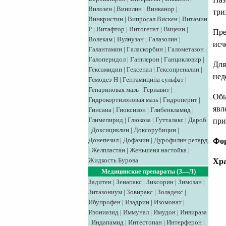
Вилозен
|
Винилин
|
Винканор
|
три
Винкристин
|
Випросал
Вискен
|
Витамин
Р
|
Витафтор
|
Витогепат
|
Вицеин
|
Пре
Волекам
|
Вулнузан
|
Галазолин
|
исч
Галантамин
|
Галаскорбин
|
Галометазон
|
Галоперидол
|
Ганглерон
|
Ганцикловир
|
Для
Гексамидин
|
Гексенал
|
Гексопреналин
|
нед
Гемодез-Н
|
Гентамицина сульфат
|
Гепариновая мазь
|
Гериавит
|
Обы
Гидрокортизоновая мазь
|
Гидроперит
|
явл
Гинсана
|
Гиоксизон
|
Глибенкламид
|
Глимепирид
|
Глюкоза
|
Гутталакс
|
Дароб
при
|
Доксициклин
|
Доксорубицин
|
Донепезил
|
Дофамин
|
Дурофилин ретард
Фо
|
Желпластан
|
Женьшеня настойка
|
Жидкость Бурова
Хра
Медицинские препараты (З—Л)
Задитен
|
Зенапакс
|
Зиксорин
|
Зимозан
|
Зитазониум
|
Зовиракс
|
Золадекс
|
Ибупрофен
|
Изадрин
|
Изомонат
|
Изониазид
|
Иммунал
|
Имудон
|
Инвираза
|
Индапамид
|
Интестопан
|
Интерферон
|