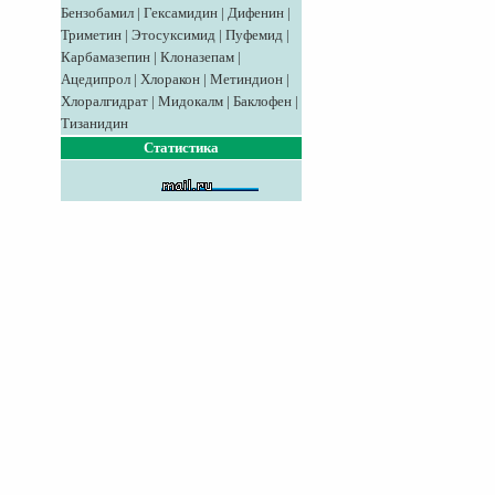
Бензобамил
|
Гексамидин
|
Дифенин
|
Триметин
|
Этосуксимид
|
Пуфемид
|
Карбамазепин
|
Клоназепам
|
Ацедипрол
|
Хлоракон
|
Метиндион
|
Хлоралгидрат
|
Мидокалм
|
Баклофен
|
Тизанидин
Статистика