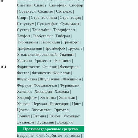
Сигетин
|
Силест
|
Синафлан
|
Сиофор
|
Совентол
|
Солизим
|
Соталекс
|
Спирт
|
Стрептокиназа
|
Стрептоцид
|
Структум
|
Сукральфат
|
Сульфален
|
Сустак
|
Танальбин
|
Тардиферон
|
Тауфон
|
Тербуталин
|
Тиберал
|
в
Тиоридазин
|
Тиреоидин
|
Триакорт
|
Трифосаденин
|
Тромбофоб
|
Трусопт
|
Уголь активированный
|
Ундевит
|
Унитиол
|
Уролесан
|
Фалиминт
|
нии
Фарингосепт
|
Феназон
|
Фенотрин
|
Фестал
|
Физиотенз
|
Финалгон
|
Флуконазол
|
Флуразепам
|
Флуцином
|
Фортум
|
Фосфалюгель
|
Фурацилин
|
Хелепин
|
Хинаприл
|
Хлоксил
|
Хлороформ
|
Хлотазол
|
Холоксан
|
Хонван
|
Церукал
|
Циметидин
|
Цинт
|
Цюкли
|
Экземестан
|
Эрготал
|
Эринит
|
Этамид
|
Этиол
|
Этомидат
|
Эуглюкон
|
Эуфиллин
|
Эфедрин
Противосудорожные средства
Введение
|
Фенобарбитал
|
Бензонал
|