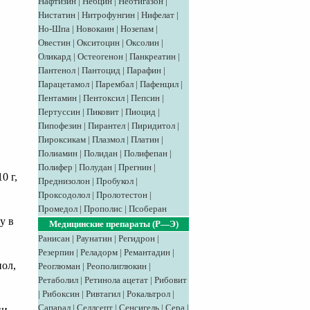
Нафтизин
|
Небцин
|
Неотигазон
|
Нистатин
|
Нитрофунгин
|
Нифелат
|
Но-Шпа
|
Новокаин
|
Нозепам
|
Овестин
|
Окситоцин
|
Оксолин
|
Оликард
|
Остеогенон
|
Панкреатин
|
Пантенол
|
Пантоцид
|
Парафин
|
Парацетамол
|
Парембал
|
Пафенцил
|
Пентамин
|
Пентоксил
|
Пепсин
|
Пертуссин
|
Пиковит
|
Пиоцид
|
Пипофезин
|
Пирантел
|
Пиридитол
|
Пироксикам
|
Плазмол
|
Платин
|
Полиамин
|
Полидан
|
Полифепан
|
Полифер
|
Полудан
|
Прегнин
|
0 г,
Преднизолон
|
Пробукол
|
Проксодолол
|
Пролотестон
|
Промедол
|
Прополис
|
Псоберан
у в
Медицинские препараты (Р—Э)
Ранисан
|
Раунатин
|
Регидрон
|
Резерпин
|
Реладорм
|
Ремантадин
|
ол,
Реоглюман
|
Реополиглюкин
|
Ретаболил
|
Ретинола ацетат
|
Рибовит
|
Рибоксин
|
Ривтагил
|
Рокальтрол
|
Сапарал
|
Селлсепт
|
Сенсигель
|
Сера
|
и,