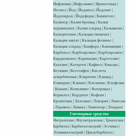
Инфлювак
|
Инфузамин
|
Иринотекан
|
Ихтиол
|
Йод
|
Йодинол
|
Йодонат
|
Йодопирон
|
Йодоформ
|
Кавинтон
|
Калинор
|
Калия бромид
|
Калия
перманганат
|
Калия хлорид
|
Кальмагин
|
Кальцитонин
|
Кальция глюконат
|
Кальция лактат
|
Кальция фолинат
|
Кальция хлорид
|
Камфора
|
Канамицин
|
Карбахол
|
Карбокромен
|
Карбокромен
|
Кардиовален
|
Карипазин
|
Каротолин
|
Каталин
|
Катерген
|
Кафиол
|
Квасцы
|
Кетамин
|
Кетотифен
|
Кислота
аскорбиновая
|
Кларитин
|
Клацид
|
Кливарин
|
Климен
|
Клозапин
|
Клофелин
|
Кокаин
|
Компливит
|
Контрикал
|
Корвалол
|
Кордигит
|
Кофеин
|
Кромоглин
|
Лазолван
|
Леворин
|
Левосин
|
Леривон
|
Ливиал
|
Лимонтар
|
Лоцерил
Снотворные средства
Нитразепам
|
Флунитразепам
|
Триазолам
|
Барбитал
|
Барбитал-натрий
|
Эстимал
|
Этаминал-натрий
|
Циклобарбитал
|