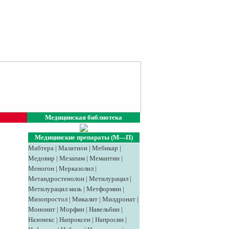
Медицинская библиотека
Медицинские препараты (М—П)
Мабтера
|
Малатион
|
Мебикар
|
Медовир
|
Meзaпaм
|
Мемантин
|
Меногон
|
Мерказолил
|
Метандростенолон
|
Метилурацил
|
Метилурацил мазь
|
Метформин
|
Мизопростол
|
Микалит
|
Милдронат
|
Мононит
|
Морфин
|
Навельбин
|
Назонекс
|
Напроксен
|
Напросин
|