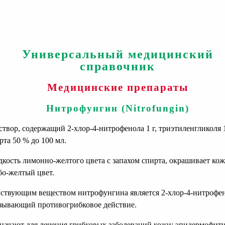
Универсальный медицинский
справочник
Медицинские препараты
Нитрофунгин (Nitrofungin)
твор, содержащий 2-хлор-4-нитрофенола 1 г, триэтиленгликоля 1
рта 50 % до 100 мл.
кость лимонно-желтого цвета с запахом спирта, окрашивает кож
бо-желтый цвет.
ствующим веществом нитрофунгина является 2-хлор-4-нитрофен
зывающий противогрибковое действие.
начают для лечения грибковых заболеваний кожи: эпидермофити