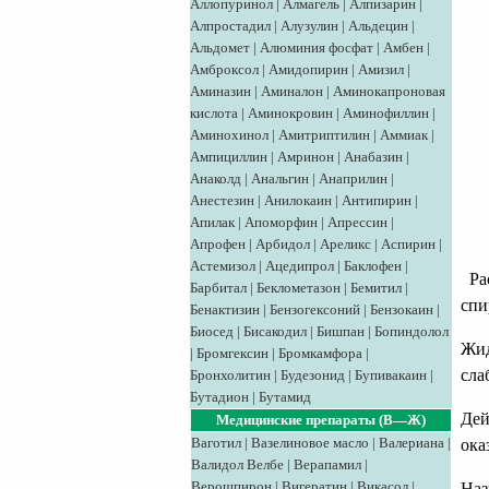
Аллопуринол
|
Алмагель
|
Алпизарин
|
Алпростадил
|
Алузулин
|
Альдецин
|
Альдомет
|
Алюминия фосфат
|
Амбен
|
Амброксол
|
Амидопирин
|
Амизил
|
Аминазин
|
Аминалон
|
Аминокапроновая
кислота
|
Аминокровин
|
Аминофиллин
|
Аминохинол
|
Амитриптилин
|
Аммиак
|
Ампициллин
|
Амринон
|
Анабазин
|
Анаколд
|
Анальгин
|
Анаприлин
|
Анестезин
|
Анилокаин
|
Антипирин
|
Апилак
|
Апоморфин
|
Апрессин
|
Апрофен
|
Арбидол
|
Ареликс
|
Аспирин
|
Астемизол
|
Ацедипрол
|
Баклофен
|
Рас
Барбитал
|
Беклометазон
|
Бемитил
|
спи
Бенактизин
|
Бензогексоний
|
Бензокаин
|
Биосед
|
Бисакодил
|
Бишпан
|
Бопиндолол
Жид
|
Бромгексин
|
Бромкамфора
|
сла
Бронхолитин
|
Будезонид
|
Бупивакаин
|
Бутадион
|
Бутамид
Дей
Медицинские препараты (В—Ж)
Ваготил
|
Вазелиновое масло
|
Валериана
|
ока
Валидол
Велбе
|
Верапамил
|
Верошпирон
|
Вигератин
|
Викасол
|
Наз