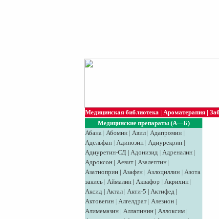
Медицинская библиотека
|
Ароматерапия
|
За
Медицинские препараты (А—Б)
Абана
|
Абомин
|
Авил
|
Адапромин
|
Адельфан
|
Адипозин
|
Адиурекрин
|
Адиуретин-СД
|
Адонизид
|
Адреналин
|
Адроксон
|
Аевит
|
Азалептин
|
Азатиоприн
|
Азафен
|
Азлоциллин
|
Азота
закись
|
Аймалин
|
Аквафор
|
Акрихин
|
Аксид
|
Aктaл
|
Акти-5
|
Актифед
|
Актовегин
|
Алгелдрат
|
Алезион
|
Алимемазин
|
Аллапинин
|
Аллоксим
|