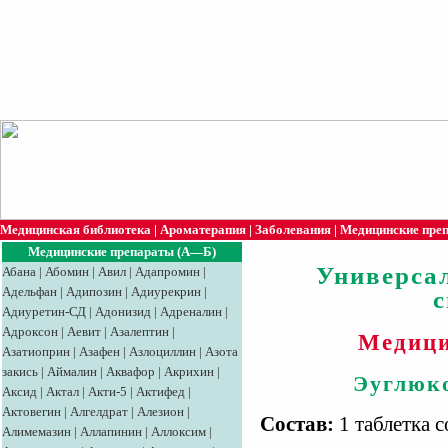
Медицинская библиотека
|
Ароматерапия
|
Заболевания
|
Медицинские пре
Медицинские препараты (А—Б)
Универса
Абана
|
Абомин
|
Авил
|
Адапромин
|
Адельфан
|
Адипозин
|
Адиурекрин
|
Адиуретин-СД
|
Адонизид
|
Адреналин
|
Адроксон
|
Аевит
|
Азалептин
|
Медици
Азатиоприн
|
Азафен
|
Азлоциллин
|
Азота
закись
|
Аймалин
|
Аквафор
|
Акрихин
|
Эуглюк
Аксид
|
Aктaл
|
Акти-5
|
Актифед
|
Актовегин
|
Алгелдрат
|
Алезион
|
Состав:
1 таблетка 
Алимемазин
|
Аллапинин
|
Аллоксим
|