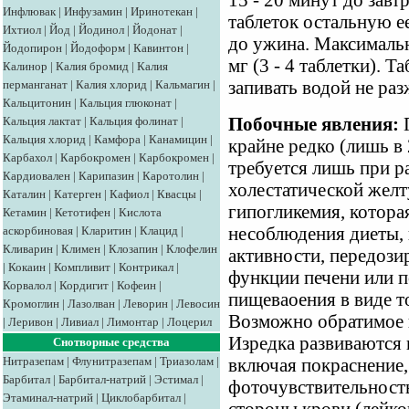
15 - 20 минут до завт
Инфлювак
|
Инфузамин
|
Иринотекан
|
таблеток остальную е
Ихтиол
|
Йод
|
Йодинол
|
Йодонат
|
до ужина. Максимальн
Йодопирон
|
Йодоформ
|
Кавинтон
|
мг (3 - 4 таблетки).
Калинор
|
Калия бромид
|
Калия
перманганат
|
Калия хлорид
|
Кальмагин
|
запивать водой не ра
Кальцитонин
|
Кальция глюконат
|
Кальция лактат
|
Кальция фолинат
|
Побочные явления:
П
Кальция хлорид
|
Камфора
|
Канамицин
|
крайне редко (лишь в
Карбахол
|
Карбокромен
|
Карбокромен
|
требуется лишь при р
Кардиовален
|
Карипазин
|
Каротолин
|
холестатической желт
Каталин
|
Катерген
|
Кафиол
|
Квасцы
|
гипогликемия, которая
Кетамин
|
Кетотифен
|
Кислота
аскорбиновая
|
Кларитин
|
Клацид
|
несоблюдения диеты,
Кливарин
|
Климен
|
Клозапин
|
Клофелин
активности, передози
|
Кокаин
|
Компливит
|
Контрикал
|
функции печени или 
Корвалол
|
Кордигит
|
Кофеин
|
пищеваоения в виде т
Кромоглин
|
Лазолван
|
Леворин
|
Левосин
Возможно обратимое 
|
Леривон
|
Ливиал
|
Лимонтар
|
Лоцерил
Изредка развиваются 
Снотворные средства
Нитразепам
|
Флунитразепам
|
Триазолам
|
включая покраснение,
Барбитал
|
Барбитал-натрий
|
Эстимал
|
фоточувствительность
Этаминал-натрий
|
Циклобарбитал
|