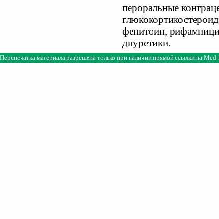
пероральные контраце
глюкокортикостероиды
фенитоин, рифампици
диуретики.
Перепечатка материала разрешена только при наличии прямой ссылки на
Med-