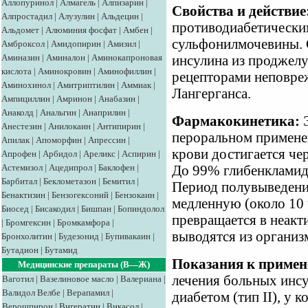
Аллопуринол
|
Алмагель
|
Алпизарин
|
Свойства и действие
Алпростадил
|
Алузулин
|
Альдецин
|
противодиабетически
Альдомет
|
Алюминия фосфат
|
Амбен
|
сульфонилмочевины.
Амброксол
|
Амидопирин
|
Амизил
|
Аминазин
|
Аминалон
|
Аминокапроновая
инсулина из проджелу
кислота
|
Аминокровин
|
Аминофиллин
|
рецепторами неповре
Аминохинол
|
Амитриптилин
|
Аммиак
|
Лангерганса.
Ампициллин
|
Амринон
|
Анабазин
|
Анаколд
|
Анальгин
|
Анаприлин
|
Фармакокинетика:
Э
Анестезин
|
Анилокаин
|
Антипирин
|
пероральном примене
Апилак
|
Апоморфин
|
Апрессин
|
крови достигается чер
Апрофен
|
Арбидол
|
Ареликс
|
Аспирин
|
Астемизол
|
Ацедипрол
|
Баклофен
|
До 99% глибенкламида
Барбитал
|
Беклометазон
|
Бемитил
|
Период полувыведения
Бенактизин
|
Бензогексоний
|
Бензокаин
|
медленную (около 10 
Биосед
|
Бисакодил
|
Бишпан
|
Бопиндолол
превращается в неакт
|
Бромгексин
|
Бромкамфора
|
выводятся из организ
Бронхолитин
|
Будезонид
|
Бупивакаин
|
Бутадион
|
Бутамид
Показания к примен
Медицинские препараты (В—Ж)
лечения больных инс
Ваготил
|
Вазелиновое масло
|
Валериана
|
Валидол
Велбе
|
Верапамил
|
диабетом (тип II), у 
Верошпирон
|
Вигератин
|
Викасол
|