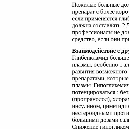
Пожилые больные до
препарат с более кор
если применяется гли
должна составлять 2,5
профессионалы не до
средство, если они п
Взаимодействие с д
Глибенкламид большей
плазмы, особенно с а
развития возможного 
препаратами, которые
плазмы. Гипогликеми
потенцироваться : бе
(пропранолол), хлор
инсулином, циметиди
нестероидными проти
большими дозами сал
Снижение гипогликем