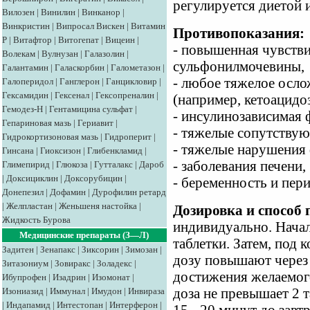
регулируется диетой 
Вилозен
|
Винилин
|
Винканор
|
Винкристин
|
Випросал
Вискен
|
Витамин
Противопоказания:
Р
|
Витафтор
|
Витогепат
|
Вицеин
|
- повышенная чувств
Волекам
|
Вулнузан
|
Галазолин
|
сульфонилмочевины,
Галантамин
|
Галаскорбин
|
Галометазон
|
- любое тяжелое осло
Галоперидол
|
Ганглерон
|
Ганцикловир
|
Гексамидин
|
Гексенал
|
Гексопреналин
|
(например, кетоацидоз
Гемодез-Н
|
Гентамицина сульфат
|
- инсулинозависимая ф
Гепариновая мазь
|
Гериавит
|
- тяжелые сопутству
Гидрокортизоновая мазь
|
Гидроперит
|
- тяжелые нарушения 
Гинсана
|
Гиоксизон
|
Глибенкламид
|
- заболевания печени,
Глимепирид
|
Глюкоза
|
Гутталакс
|
Дароб
|
Доксициклин
|
Доксорубицин
|
- беременность и пери
Донепезил
|
Дофамин
|
Дурофилин ретард
|
Желпластан
|
Женьшеня настойка
|
Дозировка и способ
Жидкость Бурова
индивидуально. Начал
Медицинские препараты (З—Л)
таблетки. Затем, под
Задитен
|
Зенапакс
|
Зиксорин
|
Зимозан
|
дозу повышают через 
Зитазониум
|
Зовиракс
|
Золадекс
|
достижения желаемого
Ибупрофен
|
Изадрин
|
Изомонат
|
Изониазид
|
Иммунал
|
Имудон
|
Инвираза
доза не превышает 2 т
|
Индапамид
|
Интестопан
|
Интерферон
|