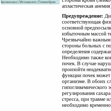
стороны крови (лейко
Бромизовал
|
Метаквалон
|
Геминейрин
апластическая анемия)
Предупреждение:
Диа
соответствующая физ
основной предпосылко
избыточным массой те
Чрезвычайно важным 
стороны больных с п
определения содержан
Необходимо также ко
почек. В случае нару
произойти неадекватн
функции почек может 
организме. В обоих с
гипогликемического 
регулирования сахара
стресса, при травме и
необходимо временно 