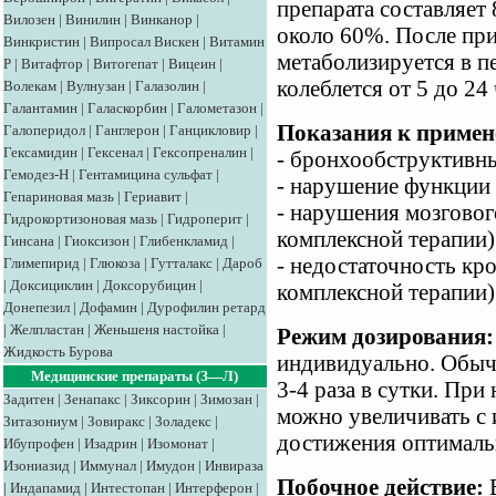
препарата составляет
Вилозен
|
Винилин
|
Винканор
|
около 60%. После пр
Винкристин
|
Випросал
Вискен
|
Витамин
метаболизируется в п
Р
|
Витафтор
|
Витогепат
|
Вицеин
|
колеблется от 5 до 24 
Волекам
|
Вулнузан
|
Галазолин
|
Галантамин
|
Галаскорбин
|
Галометазон
|
Показания к примен
Галоперидол
|
Ганглерон
|
Ганцикловир
|
Гексамидин
|
Гексенал
|
Гексопреналин
|
- бронхообструктивн
Гемодез-Н
|
Гентамицина сульфат
|
- нарушение функции 
Гепариновая мазь
|
Гериавит
|
- нарушения мозговог
Гидрокортизоновая мазь
|
Гидроперит
|
комплексной терапии)
Гинсана
|
Гиоксизон
|
Глибенкламид
|
- недостаточность кр
Глимепирид
|
Глюкоза
|
Гутталакс
|
Дароб
|
Доксициклин
|
Доксорубицин
|
комплексной терапии)
Донепезил
|
Дофамин
|
Дурофилин ретард
|
Желпластан
|
Женьшеня настойка
|
Режим дозирования:
Жидкость Бурова
индивидуально. Обычн
Медицинские препараты (З—Л)
3-4 раза в сутки. При
Задитен
|
Зенапакс
|
Зиксорин
|
Зимозан
|
можно увеличивать с 
Зитазониум
|
Зовиракс
|
Золадекс
|
достижения оптимальн
Ибупрофен
|
Изадрин
|
Изомонат
|
Изониазид
|
Иммунал
|
Имудон
|
Инвираза
Побочное действие:
В
|
Индапамид
|
Интестопан
|
Интерферон
|