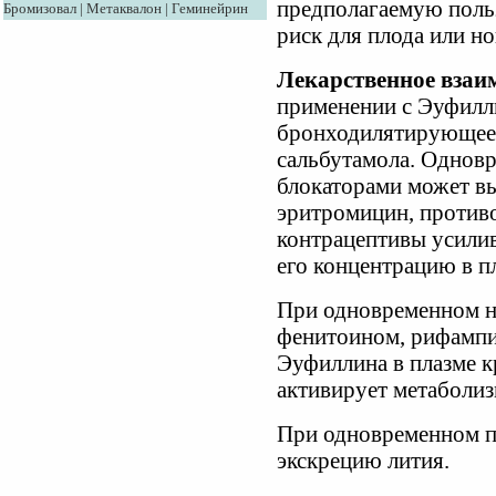
предполагаемую поль
Бромизовал
|
Метаквалон
|
Геминейрин
риск для плода или н
Лекарственное взаи
применении с Эуфилл
бронходилятирующее 
сальбутамола. Однов
блокаторами может вы
эритромицин, против
контрацептивы усили
его концентрацию в п
При одновременном н
фенитоином, рифампи
Эуфиллина в плазме 
активирует метаболиз
При одновременном п
экскрецию лития.