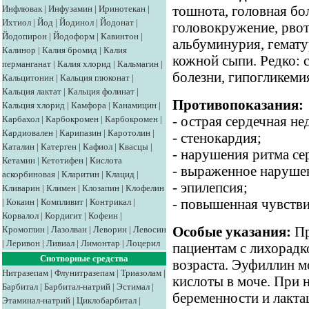
Инфлювак
|
Инфузамин
|
Иринотекан
|
тошнота, головная бол
Ихтиол
|
Йод
|
Йодинол
|
Йодонат
|
головокружение, рвот
Йодопирон
|
Йодоформ
|
Кавинтон
|
альбуминурия, гемату
Калинор
|
Калия бромид
|
Калия
кожной сыпи. Редко: 
перманганат
|
Калия хлорид
|
Кальмагин
|
болезни, гипогликеми
Кальцитонин
|
Кальция глюконат
|
Кальция лактат
|
Кальция фолинат
|
Противопоказания:
Кальция хлорид
|
Камфора
|
Канамицин
|
Карбахол
|
Карбокромен
|
Карбокромен
|
- острая сердечная не
Кардиовален
|
Карипазин
|
Каротолин
|
- стенокардия;
Каталин
|
Катерген
|
Кафиол
|
Квасцы
|
- нарушения ритма се
Кетамин
|
Кетотифен
|
Кислота
- выраженное нарушен
аскорбиновая
|
Кларитин
|
Клацид
|
- эпилепсия;
Кливарин
|
Климен
|
Клозапин
|
Клофелин
|
Кокаин
|
Компливит
|
Контрикал
|
- повышенная чувстви
Корвалол
|
Кордигит
|
Кофеин
|
Кромоглин
|
Лазолван
|
Леворин
|
Левосин
Особые указания:
Пр
|
Леривон
|
Ливиал
|
Лимонтар
|
Лоцерил
пациентам с лихорадк
Снотворные средства
возраста. Эуфиллин 
Нитразепам
|
Флунитразепам
|
Триазолам
|
кислоты в моче. При 
Барбитал
|
Барбитал-натрий
|
Эстимал
|
беременности и лакта
Этаминал-натрий
|
Циклобарбитал
|