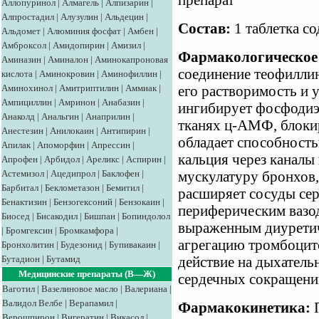
препарат
Аллопуринол
|
Алмагель
|
Алпизарин
|
Алпростадил
|
Алузулин
|
Альдецин
|
Состав:
1 таблетка с
Альдомет
|
Алюминия фосфат
|
Амбен
|
Амброксол
|
Амидопирин
|
Амизил
|
Фармакологическое 
Аминазин
|
Аминалон
|
Аминокапроновая
соединение теофиллин
кислота
|
Аминокровин
|
Аминофиллин
|
Аминохинол
|
Амитриптилин
|
Аммиак
|
его растворимость и 
Ампициллин
|
Амринон
|
Анабазин
|
ингибирует фосфодиэс
Анаколд
|
Анальгин
|
Анаприлин
|
тканях ц-АМФ, блоки
Анестезин
|
Анилокаин
|
Антипирин
|
обладает способность
Апилак
|
Апоморфин
|
Апрессин
|
кальция через каналы
Апрофен
|
Арбидол
|
Ареликс
|
Аспирин
|
Астемизол
|
Ацедипрол
|
Баклофен
|
мускулатуру бронхов,
Барбитал
|
Беклометазон
|
Бемитил
|
расширяет сосуды серд
Бенактизин
|
Бензогексоний
|
Бензокаин
|
периферическим вазо
Биосед
|
Бисакодил
|
Бишпан
|
Бопиндолол
выраженным диуретич
|
Бромгексин
|
Бромкамфора
|
агрегацию тромбоцит
Бронхолитин
|
Будезонид
|
Бупивакаин
|
Бутадион
|
Бутамид
действие на дыхатель
Медицинские препараты (В—Ж)
сердечных сокращени
Ваготил
|
Вазелиновое масло
|
Валериана
|
Валидол
Велбе
|
Верапамил
|
Фармакокинетика:
П
Верошпирон
|
Вигератин
|
Викасол
|