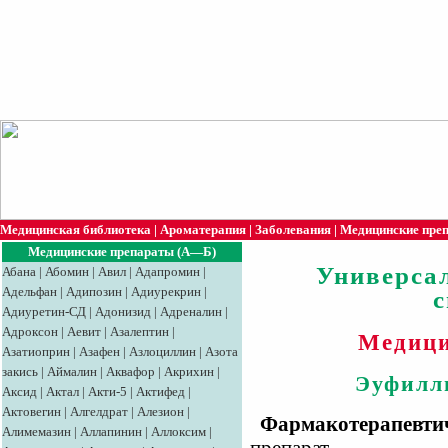
Медицинская библиотека
|
Ароматерапия
|
Заболевания
|
Медицинские пре
Медицинские препараты (А—Б)
Универса
Абана
|
Абомин
|
Авил
|
Адапромин
|
Адельфан
|
Адипозин
|
Адиурекрин
|
Адиуретин-СД
|
Адонизид
|
Адреналин
|
Адроксон
|
Аевит
|
Азалептин
|
Медици
Азатиоприн
|
Азафен
|
Азлоциллин
|
Азота
закись
|
Аймалин
|
Аквафор
|
Акрихин
|
Эуфилли
Аксид
|
Aктaл
|
Акти-5
|
Актифед
|
Актовегин
|
Алгелдрат
|
Алезион
|
Фармакотерапевтич
Алимемазин
|
Аллапинин
|
Аллоксим
|