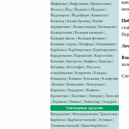
кан
Инфлювак
|
Инфузамин
|
Иринотекан
|
нео
Ихтиол
|
Йод
|
Йодинол
|
Йодонат
|
Йодопирон
|
Йодоформ
|
Кавинтон
|
По
Калинор
|
Калия бромид
|
Калия
перманганат
|
Калия хлорид
|
Кальмагин
|
сто
Кальцитонин
|
Кальция глюконат
|
Пер
Кальция лактат
|
Кальция фолинат
|
Кальция хлорид
|
Камфора
|
Канамицин
|
Леч
Карбахол
|
Карбокромен
|
Карбокромен
|
Кардиовален
|
Карипазин
|
Каротолин
|
Вза
Каталин
|
Катерген
|
Кафиол
|
Квасцы
|
хол
Кетамин
|
Кетотифен
|
Кислота
аскорбиновая
|
Кларитин
|
Клацид
|
Сни
Кливарин
|
Климен
|
Клозапин
|
Клофелин
|
Кокаин
|
Компливит
|
Контрикал
|
Корвалол
|
Кордигит
|
Кофеин
|
Кромоглин
|
Лазолван
|
Леворин
|
Левосин
|
Леривон
|
Ливиал
|
Лимонтар
|
Лоцерил
Снотворные средства
Нитразепам
|
Флунитразепам
|
Триазолам
|
Барбитал
|
Барбитал-натрий
|
Эстимал
|
Этаминал-натрий
|
Циклобарбитал
|