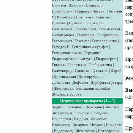
Вилозен
|
Винилин
|
Винканор
|
нар
Винкристин
|
Випросал
Вискен
|
Витамин
соп
Р
|
Витафтор
|
Витогепат
|
Вицеин
|
тре
Волекам
|
Вулнузан
|
Галазолин
|
Галантамин
|
Галаскорбин
|
Галометазон
|
Вып
Галоперидол
|
Ганглерон
|
Ганцикловир
|
(га
Гексамидин
|
Гексенал
|
Гексопреналин
|
Гемодез-Н
|
Гентамицина сульфат
|
про
Гепариновая мазь
|
Гериавит
|
Гидрокортизоновая мазь
|
Гидроперит
|
Про
Гинсана
|
Гиоксизон
|
Глибенкламид
|
воз
Глимепирид
|
Глюкоза
|
Гутталакс
|
Дароб
|
Доксициклин
|
Доксорубицин
|
Реж
Донепезил
|
Дофамин
|
Дурофилин ретард
|
Желпластан
|
Женьшеня настойка
|
Вы
Жидкость Бурова
0.04
Медицинские препараты (З—Л)
Задитен
|
Зенапакс
|
Зиксорин
|
Зимозан
|
Нар
Зитазониум
|
Зовиракс
|
Золадекс
|
нар
Ибупрофен
|
Изадрин
|
Изомонат
|
Изониазид
|
Иммунал
|
Имудон
|
Инвираза
При
|
Индапамид
|
Интестопан
|
Интерферон
|