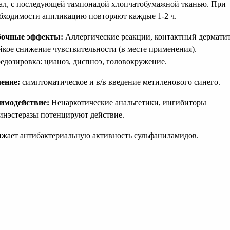
ал, с последующей тампонадой хлопчатобумажной тканью. При
бходимости аппликацию повторяют каждые 1-2 ч.
бочные эффекты:
Аллергические реакции, контактный дерматит
йкое снижение чувствительности (в месте применения).
едозировка: цианоз, диспноэ, головокружение.
ение:
симптоматическое и в/в введение метиленового синего.
имодействие:
Ненаркотические анальгетики, ингибиторы
инэстеразы потенцируют действие.
жает антибактериальную активность сульфаниламидов.