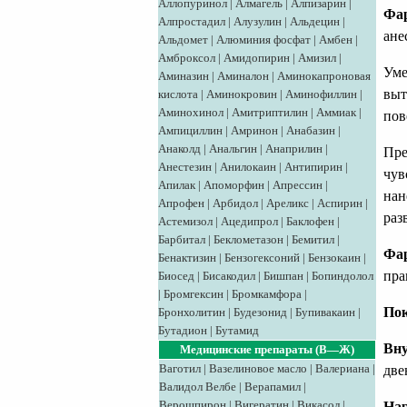
Аллопуринол
|
Алмагель
|
Алпизарин
|
Фар
Алпростадил
|
Алузулин
|
Альдецин
|
ане
Альдомет
|
Алюминия фосфат
|
Амбен
|
Амброксол
|
Амидопирин
|
Амизил
|
Уме
Аминазин
|
Аминалон
|
Аминокапроновая
выт
кислота
|
Аминокровин
|
Аминофиллин
|
Аминохинол
|
Амитриптилин
|
Аммиак
|
пов
Ампициллин
|
Амринон
|
Анабазин
|
Анаколд
|
Анальгин
|
Анаприлин
|
Пре
Анестезин
|
Анилокаин
|
Антипирин
|
чув
Апилак
|
Апоморфин
|
Апрессин
|
нан
Апрофен
|
Арбидол
|
Ареликс
|
Аспирин
|
раз
Астемизол
|
Ацедипрол
|
Баклофен
|
Барбитал
|
Беклометазон
|
Бемитил
|
Фа
Бенактизин
|
Бензогексоний
|
Бензокаин
|
пра
Биосед
|
Бисакодил
|
Бишпан
|
Бопиндолол
|
Бромгексин
|
Бромкамфора
|
Пок
Бронхолитин
|
Будезонид
|
Бупивакаин
|
Бутадион
|
Бутамид
Вну
Медицинские препараты (В—Ж)
Ваготил
|
Вазелиновое масло
|
Валериана
|
две
Валидол
Велбе
|
Верапамил
|
Верошпирон
|
Вигератин
|
Викасол
|
На