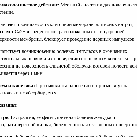
макологическое действие:
Местный анестетик для поверхност
стезии.
ньшает проницаемость клеточной мембраны для ионов натрия,
есняет Са2+ из рецепторов, расположенных на внутренней
ерхности мембраны, блокирует проведение нервных импульсов.
пятствует возникновению болевых импульсов в окончаниях
ствительных нервов и их проведению по нервным волокнам. Пр
есении на поверхность слизистой оболочки ротовой полости де
вивается через 1 мин.
рмакокинетика:
При накожном нанесении и приеме внутрь
ктически не абсорбируется.
азания:
трь.
Гастралгия, эзофагит, язвенная болезнь желудка и
надцатиперстной кишки, болезненность изъязвленных поверхнос
ружно.
Зубная боль, боль в деснах; отит средний; боль в области