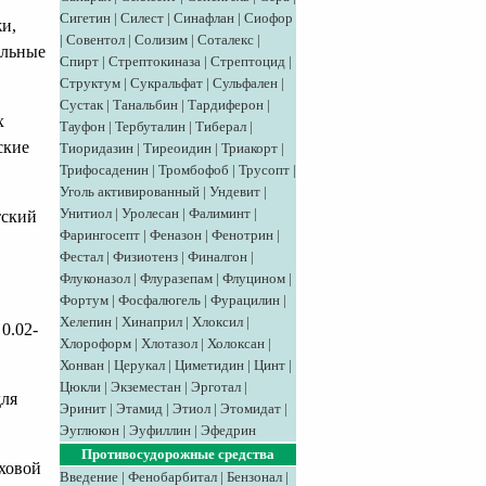
Сигетин
|
Силест
|
Синафлан
|
Сиофор
жи,
|
Совентол
|
Солизим
|
Соталекс
|
альные
Спирт
|
Стрептокиназа
|
Стрептоцид
|
Структум
|
Сукральфат
|
Сульфален
|
Сустак
|
Танальбин
|
Тардиферон
|
х
Тауфон
|
Тербуталин
|
Тиберал
|
ские
Тиоридазин
|
Тиреоидин
|
Триакорт
|
Трифосаденин
|
Тромбофоб
|
Трусопт
|
Уголь активированный
|
Ундевит
|
Унитиол
|
Уролесан
|
Фалиминт
|
тский
Фарингосепт
|
Феназон
|
Фенотрин
|
Фестал
|
Физиотенз
|
Финалгон
|
Флуконазол
|
Флуразепам
|
Флуцином
|
Фортум
|
Фосфалюгель
|
Фурацилин
|
Хелепин
|
Хинаприл
|
Хлоксил
|
 0.02-
Хлороформ
|
Хлотазол
|
Холоксан
|
Хонван
|
Церукал
|
Циметидин
|
Цинт
|
Цюкли
|
Экземестан
|
Эрготал
|
для
Эринит
|
Этамид
|
Этиол
|
Этомидат
|
Эуглюкон
|
Эуфиллин
|
Эфедрин
Противосудорожные средства
уховой
Введение
|
Фенобарбитал
|
Бензонал
|