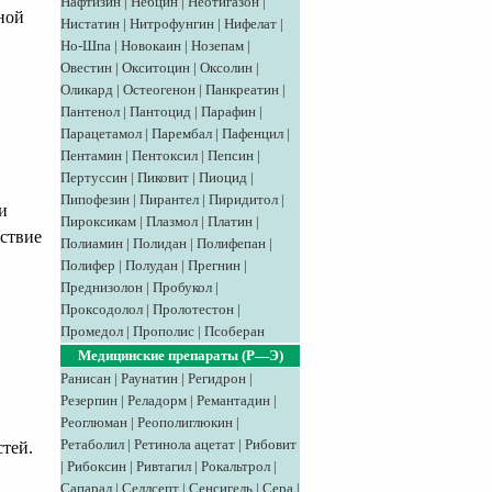
Нафтизин
|
Небцин
|
Неотигазон
|
ной
Нистатин
|
Нитрофунгин
|
Нифелат
|
Но-Шпа
|
Новокаин
|
Нозепам
|
Овестин
|
Окситоцин
|
Оксолин
|
Оликард
|
Остеогенон
|
Панкреатин
|
Пантенол
|
Пантоцид
|
Парафин
|
Парацетамол
|
Парембал
|
Пафенцил
|
Пентамин
|
Пентоксил
|
Пепсин
|
Пертуссин
|
Пиковит
|
Пиоцид
|
Пипофезин
|
Пирантел
|
Пиридитол
|
и
Пироксикам
|
Плазмол
|
Платин
|
йствие
Полиамин
|
Полидан
|
Полифепан
|
Полифер
|
Полудан
|
Прегнин
|
Преднизолон
|
Пробукол
|
Проксодолол
|
Пролотестон
|
Промедол
|
Прополис
|
Псоберан
Медицинские препараты (Р—Э)
Ранисан
|
Раунатин
|
Регидрон
|
Резерпин
|
Реладорм
|
Ремантадин
|
Реоглюман
|
Реополиглюкин
|
Ретаболил
|
Ретинола ацетат
|
Рибовит
тей.
|
Рибоксин
|
Ривтагил
|
Рокальтрол
|
Сапарал
|
Селлсепт
|
Сенсигель
|
Сера
|