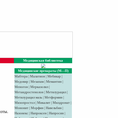
Медицинская библиотека
Медицинские препараты (М—П)
Мабтера
|
Малатион
|
Мебикар
|
Медовир
|
Meзaпaм
|
Мемантин
|
Меногон
|
Мерказолил
|
Метандростенолон
|
Метилурацил
|
Метилурацил мазь
|
Метформин
|
Мизопростол
|
Микалит
|
Милдронат
|
Мононит
|
Морфин
|
Навельбин
|
оты.
Назонекс
|
Напроксен
|
Напросин
|