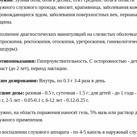
ужного слухового прохода; миозит, крапивница, заболевания ко
ровождающиеся зудом, заболевания поверхностных вен, периан
щины.
олнение диагностических манипуляций на слизистых оболочка
строскопия, ректоскопия, отоскопия, уретроскопия, гинекологиче
цедуры).
тивопоказания:
Гиперчувствительность. С осторожностью - де
раст (до 2 лет), период лактации.
им дозирования:
Внутрь, по 0.3 г 3-4 раза в день.
сшие дозы:
разовая - 0.5 г, суточная - 1.5 г; для детей - до 1 года -
 г, 2-5 лет - 0.05-0.1 г, 6-12 лет - 0.12-0.25 г.
ужно, на область поражения наносят гель, 5% мазь или раствор 
ужного применения.
 воспалении слухового аппарата - по 4-5 капель в наружный сл