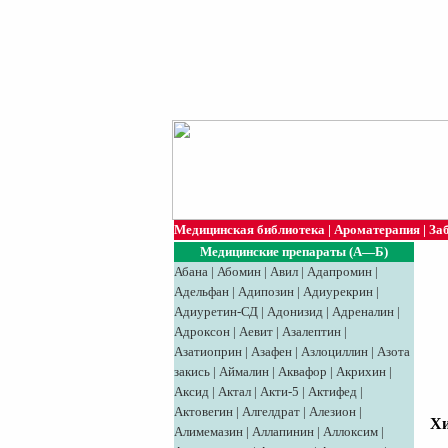
Медицинская библиотека
|
Ароматерапия
|
За
Медицинские препараты (А—Б)
Абана
|
Абомин
|
Авил
|
Адапромин
|
Адельфан
|
Адипозин
|
Адиурекрин
|
Адиуретин-СД
|
Адонизид
|
Адреналин
|
Адроксон
|
Аевит
|
Азалептин
|
Азатиоприн
|
Азафен
|
Азлоциллин
|
Азота
закись
|
Аймалин
|
Аквафор
|
Акрихин
|
Аксид
|
Aктaл
|
Акти-5
|
Актифед
|
Актовегин
|
Алгелдрат
|
Алезион
|
Хи
Алимемазин
|
Аллапинин
|
Аллоксим
|