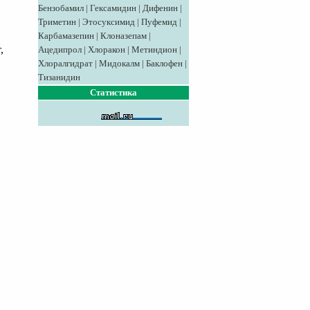
Бензобамил
|
Гексамидин
|
Дифенин
|
Триметин
|
Этосуксимид
|
Пуфемид
|
Карбамазепин
|
Клоназепам
|
,
Ацедипрол
|
Хлоракон
|
Метиндион
|
Хлоралгидрат
|
Мидокалм
|
Баклофен
|
Тизанидин
Статистика