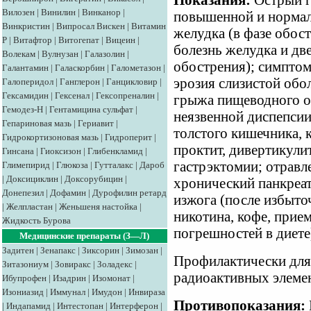
Показания:
Острый г
Вилозен
|
Винилин
|
Винканор
|
повышенной и нормал
Винкристин
|
Випросал
Вискен
|
Витамин
желудка (в фазе обос
Р
|
Витафтор
|
Витогепат
|
Вицеин
|
болезнь желудка и дв
Волекам
|
Вулнузан
|
Галазолин
|
обострения); симптом
Галантамин
|
Галаскорбин
|
Галометазон
|
эрозия слизистой об
Галоперидол
|
Ганглерон
|
Ганцикловир
|
Гексамидин
|
Гексенал
|
Гексопреналин
|
грыжа пищеводного о
Гемодез-Н
|
Гентамицина сульфат
|
неязвенной диспепсии
Гепариновая мазь
|
Гериавит
|
толстого кишечника, к
Гидрокортизоновая мазь
|
Гидроперит
|
проктит, дивертикулит
Гинсана
|
Гиоксизон
|
Глибенкламид
|
гастрэктомии; отравл
Глимепирид
|
Глюкоза
|
Гутталакс
|
Дароб
|
Доксициклин
|
Доксорубицин
|
хронический панкреати
Донепезил
|
Дофамин
|
Дурофилин ретард
изжога (после избыто
|
Желпластан
|
Женьшеня настойка
|
никотина, кофе, прие
Жидкость Бурова
погрешностей в диете)
Медицинские препараты (З—Л)
Задитен
|
Зенапакс
|
Зиксорин
|
Зимозан
|
Профилактически для
Зитазониум
|
Зовиракс
|
Золадекс
|
радиоактивных элеме
Ибупрофен
|
Изадрин
|
Изомонат
|
Изониазид
|
Иммунал
|
Имудон
|
Инвираза
Противопоказания:
|
Индапамид
|
Интестопан
|
Интерферон
|