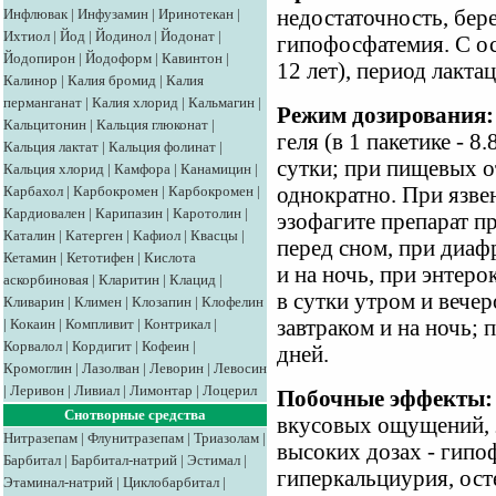
Инфлювак
|
Инфузамин
|
Иринотекан
|
недостаточность, бер
Ихтиол
|
Йод
|
Йодинол
|
Йодонат
|
гипофосфатемия. С ос
Йодопирон
|
Йодоформ
|
Кавинтон
|
12 лет), период лактац
Калинор
|
Калия бромид
|
Калия
перманганат
|
Калия хлорид
|
Кальмагин
|
Режим дозирования:
Кальцитонин
|
Кальция глюконат
|
геля (в 1 пакетике - 8
Кальция лактат
|
Кальция фолинат
|
сутки; при пищевых о
Кальция хлорид
|
Камфора
|
Канамицин
|
Карбахол
|
Карбокромен
|
Карбокромен
|
однократно. При язв
Кардиовален
|
Карипазин
|
Каротолин
|
эзофагите препарат п
Каталин
|
Катерген
|
Кафиол
|
Квасцы
|
перед сном, при диаф
Кетамин
|
Кетотифен
|
Кислота
и на ночь, при энтеро
аскорбиновая
|
Кларитин
|
Клацид
|
в сутки утром и вечер
Кливарин
|
Климен
|
Клозапин
|
Клофелин
|
Кокаин
|
Компливит
|
Контрикал
|
завтраком и на ночь; 
Корвалол
|
Кордигит
|
Кофеин
|
дней.
Кромоглин
|
Лазолван
|
Леворин
|
Левосин
|
Леривон
|
Ливиал
|
Лимонтар
|
Лоцерил
Побочные эффекты:
Снотворные средства
вкусовых ощущений, 
Нитразепам
|
Флунитразепам
|
Триазолам
|
высоких дозах - гипо
Барбитал
|
Барбитал-натрий
|
Эстимал
|
гиперкальциурия, ост
Этаминал-натрий
|
Циклобарбитал
|