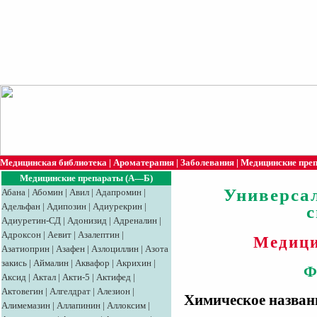
Медицинская библиотека
|
Ароматерапия
|
Заболевания
|
Медицинские пре
Медицинские препараты (А—Б)
Универса
Абана
|
Абомин
|
Авил
|
Адапромин
|
Адельфан
|
Адипозин
|
Адиурекрин
|
Адиуретин-СД
|
Адонизид
|
Адреналин
|
Адроксон
|
Аевит
|
Азалептин
|
Медици
Азатиоприн
|
Азафен
|
Азлоциллин
|
Азота
закись
|
Аймалин
|
Аквафор
|
Акрихин
|
Ф
Аксид
|
Aктaл
|
Акти-5
|
Актифед
|
Актовегин
|
Алгелдрат
|
Алезион
|
Химическое назван
Алимемазин
|
Аллапинин
|
Аллоксим
|