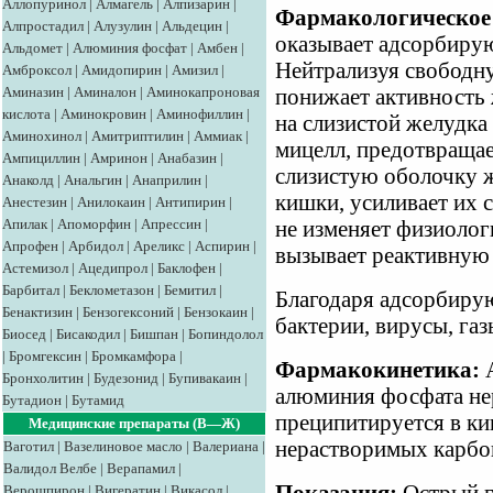
Аллопуринол
|
Алмагель
|
Алпизарин
|
Фармакологическое 
Алпростадил
|
Алузулин
|
Альдецин
|
оказывает адсорбиру
Альдомет
|
Алюминия фосфат
|
Амбен
|
Нейтрализуя свободну
Амброксол
|
Амидопирин
|
Амизил
|
Аминазин
|
Аминалон
|
Аминокапроновая
понижает активность
кислота
|
Аминокровин
|
Аминофиллин
|
на слизистой желудк
Аминохинол
|
Амитриптилин
|
Аммиак
|
мицелл, предотвращае
Ампициллин
|
Амринон
|
Анабазин
|
слизистую оболочку 
Анаколд
|
Анальгин
|
Анаприлин
|
кишки, усиливает их 
Анестезин
|
Анилокаин
|
Антипирин
|
Апилак
|
Апоморфин
|
Апрессин
|
не изменяет физиолог
Апрофен
|
Арбидол
|
Ареликс
|
Аспирин
|
вызывает реактивную
Астемизол
|
Ацедипрол
|
Баклофен
|
Барбитал
|
Беклометазон
|
Бемитил
|
Благодаря адсорбиру
Бенактизин
|
Бензогексоний
|
Бензокаин
|
бактерии, вирусы, газ
Биосед
|
Бисакодил
|
Бишпан
|
Бопиндолол
|
Бромгексин
|
Бромкамфора
|
Фармакокинетика:
А
Бронхолитин
|
Будезонид
|
Бупивакаин
|
алюминия фосфата нер
Бутадион
|
Бутамид
преципитируется в ки
Медицинские препараты (В—Ж)
нерастворимых карбо
Ваготил
|
Вазелиновое масло
|
Валериана
|
Валидол
Велбе
|
Верапамил
|
Верошпирон
|
Вигератин
|
Викасол
|