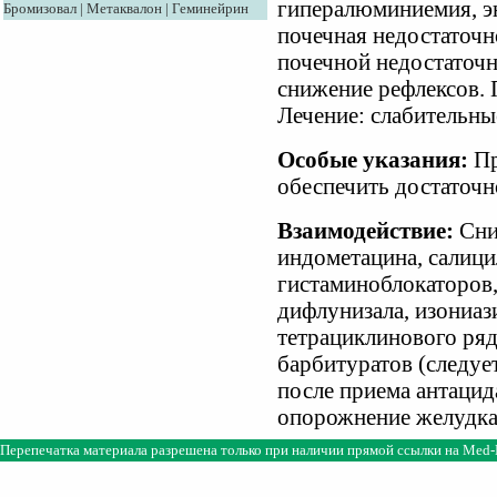
гипералюминиемия, э
Бромизовал
|
Метаквалон
|
Геминейрин
почечная недостаточн
почечной недостаточ
снижение рефлексов. 
Лечение: слабительны
Особые указания:
Пр
обеспечить достаточн
Взаимодействие:
Сни
индометацина, салици
гистаминоблокаторов,
дифлунизала, изониаз
тетрациклинового ряд
барбитуратов (следует
после приема антацид
опорожнение желудка,
Перепечатка материала разрешена только при наличии прямой ссылки на
Med-