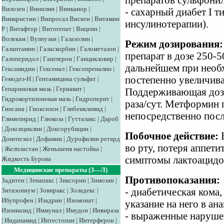
препаратов сульфони
Вилозен
|
Винилин
|
Винканор
|
- сахарный диабет I т
Винкристин
|
Випросал
Вискен
|
Витамин
инсулинотерапии).
Р
|
Витафтор
|
Витогепат
|
Вицеин
|
Волекам
|
Вулнузан
|
Галазолин
|
Режим дозирования:
Галантамин
|
Галаскорбин
|
Галометазон
|
препарат в дозе 250-5
Галоперидол
|
Ганглерон
|
Ганцикловир
|
дальнейшем при необ
Гексамидин
|
Гексенал
|
Гексопреналин
|
постепенно увеличива
Гемодез-Н
|
Гентамицина сульфат
|
Гепариновая мазь
|
Гериавит
|
Поддерживающая доза
Гидрокортизоновая мазь
|
Гидроперит
|
раза/сут. Метформин 
Гинсана
|
Гиоксизон
|
Глибенкламид
|
непосредственно посл
Глимепирид
|
Глюкоза
|
Гутталакс
|
Дароб
|
Доксициклин
|
Доксорубицин
|
Побочное действие:
В
Донепезил
|
Дофамин
|
Дурофилин ретард
во рту, потеря аппети
|
Желпластан
|
Женьшеня настойка
|
симптомы лактоацидо
Жидкость Бурова
Медицинские препараты (З—Л)
Противопоказания:
Задитен
|
Зенапакс
|
Зиксорин
|
Зимозан
|
Зитазониум
|
Зовиракс
|
Золадекс
|
- диабетическая кома,
Ибупрофен
|
Изадрин
|
Изомонат
|
указание на него в ана
Изониазид
|
Иммунал
|
Имудон
|
Инвираза
- выраженные нарушен
|
Индапамид
|
Интестопан
|
Интерферон
|