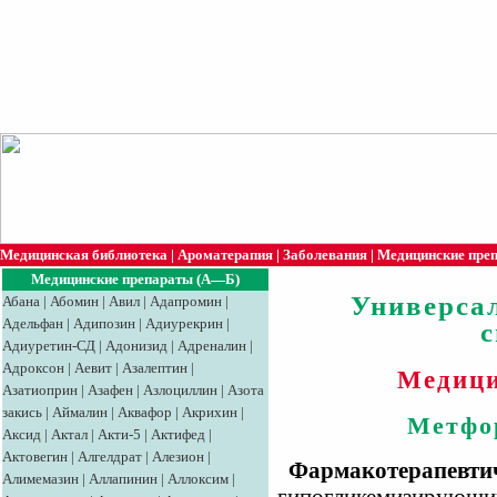
Медицинская библиотека
|
Ароматерапия
|
Заболевания
|
Медицинские пре
Медицинские препараты (А—Б)
Универса
Абана
|
Абомин
|
Авил
|
Адапромин
|
Адельфан
|
Адипозин
|
Адиурекрин
|
Адиуретин-СД
|
Адонизид
|
Адреналин
|
Адроксон
|
Аевит
|
Азалептин
|
Медици
Азатиоприн
|
Азафен
|
Азлоциллин
|
Азота
закись
|
Аймалин
|
Аквафор
|
Акрихин
|
Метфо
Аксид
|
Aктaл
|
Акти-5
|
Актифед
|
Актовегин
|
Алгелдрат
|
Алезион
|
Фармакотерапевтич
Алимемазин
|
Аллапинин
|
Аллоксим
|