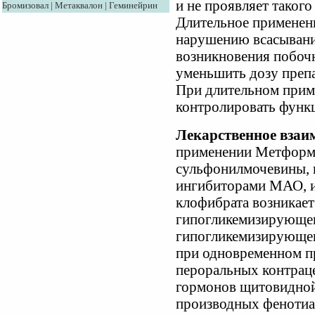
и не проявляет такого
Бромизовал
|
Метаквалон
|
Геминейрин
Длительное применени
нарушению всасывани
возникновения побоч
уменьшить дозу препа
При длительном прим
контролировать функц
Лекарственное взаи
применении Метформ
сульфонилмочевины, 
ингибиторами МАО, 
клофибрата возникает
гипогликемизирующег
гипогликемизирующе
при одновременном п
пероральных контраце
гормонов щитовидной
производных фенотиа