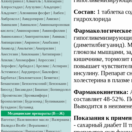
гипогликемизирующи
Аллопуринол
|
Алмагель
|
Алпизарин
|
Алпростадил
|
Алузулин
|
Альдецин
|
Состав:
1 таблетка с
Альдомет
|
Алюминия фосфат
|
Амбен
|
гидрохлорида
Амброксол
|
Амидопирин
|
Амизил
|
Аминазин
|
Аминалон
|
Аминокапроновая
Фармакологическое 
кислота
|
Аминокровин
|
Аминофиллин
|
Аминохинол
|
Амитриптилин
|
Аммиак
|
гипогликемизирующий
Ампициллин
|
Амринон
|
Анабазин
|
(диметилбигуанид). 
Анаколд
|
Анальгин
|
Анаприлин
|
глюкозы мышцами, за
Анестезин
|
Анилокаин
|
Антипирин
|
кишечнике, тормозит 
Апилак
|
Апоморфин
|
Апрессин
|
повышает чувствитель
Апрофен
|
Арбидол
|
Ареликс
|
Аспирин
|
Астемизол
|
Ацедипрол
|
Баклофен
|
инсулину. Препарат с
Барбитал
|
Беклометазон
|
Бемитил
|
холестерина в плазме 
Бенактизин
|
Бензогексоний
|
Бензокаин
|
Биосед
|
Бисакодил
|
Бишпан
|
Бопиндолол
Фармакокинетика:
А
|
Бромгексин
|
Бромкамфора
|
составляет 48-52%. П
Бронхолитин
|
Будезонид
|
Бупивакаин
|
Выводится в неизмене
Бутадион
|
Бутамид
Медицинские препараты (В—Ж)
Показания к примен
Ваготил
|
Вазелиновое масло
|
Валериана
|
- сахарный диабет II 
Валидол
Велбе
|
Верапамил
|
Верошпирон
|
Вигератин
|
Викасол
|