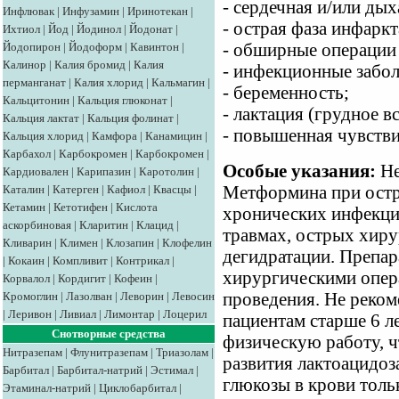
- сердечная и/или дых
Инфлювак
|
Инфузамин
|
Иринотекан
|
- острая фаза инфарк
Ихтиол
|
Йод
|
Йодинол
|
Йодонат
|
Йодопирон
|
Йодоформ
|
Кавинтон
|
- обширные операции
Калинор
|
Калия бромид
|
Калия
- инфекционные забол
перманганат
|
Калия хлорид
|
Кальмагин
|
- беременность;
Кальцитонин
|
Кальция глюконат
|
- лактация (грудное в
Кальция лактат
|
Кальция фолинат
|
- повышенная чувстви
Кальция хлорид
|
Камфора
|
Канамицин
|
Карбахол
|
Карбокромен
|
Карбокромен
|
Особые указания:
Не
Кардиовален
|
Карипазин
|
Каротолин
|
Каталин
|
Катерген
|
Кафиол
|
Квасцы
|
Метформина при остр
Кетамин
|
Кетотифен
|
Кислота
хронических инфекци
аскорбиновая
|
Кларитин
|
Клацид
|
травмах, острых хиру
Кливарин
|
Климен
|
Клозапин
|
Клофелин
дегидратации. Препар
|
Кокаин
|
Компливит
|
Контрикал
|
хирургическими опера
Корвалол
|
Кордигит
|
Кофеин
|
Кромоглин
|
Лазолван
|
Леворин
|
Левосин
проведения. Не реком
|
Леривон
|
Ливиал
|
Лимонтар
|
Лоцерил
пациентам старше 6 
Снотворные средства
физическую работу, 
Нитразепам
|
Флунитразепам
|
Триазолам
|
развития лактоацидо
Барбитал
|
Барбитал-натрий
|
Эстимал
|
глюкозы в крови толь
Этаминал-натрий
|
Циклобарбитал
|