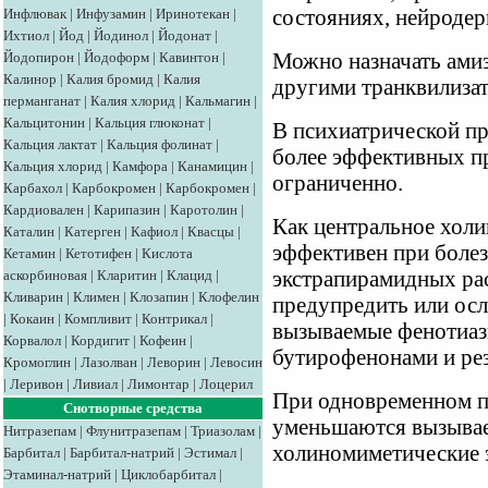
Инфлювак
|
Инфузамин
|
Иринотекан
|
состояниях, нейродер
Ихтиол
|
Йод
|
Йодинол
|
Йодонат
|
Йодопирон
|
Йодоформ
|
Кавинтон
|
Можно назначать амиз
Калинор
|
Калия бромид
|
Калия
другими транквилизат
перманганат
|
Калия хлорид
|
Кальмагин
|
Кальцитонин
|
Кальция глюконат
|
В психиатрической пр
Кальция лактат
|
Кальция фолинат
|
более эффективных пр
Кальция хлорид
|
Камфора
|
Канамицин
|
ограниченно.
Карбахол
|
Карбокромен
|
Карбокромен
|
Кардиовален
|
Карипазин
|
Каротолин
|
Как центральное холи
Каталин
|
Катерген
|
Кафиол
|
Квасцы
|
эффективен при боле
Кетамин
|
Кетотифен
|
Кислота
аскорбиновая
|
Кларитин
|
Клацид
|
экстрапирамидных ра
Кливарин
|
Климен
|
Клозапин
|
Клофелин
предупредить или осл
|
Кокаин
|
Компливит
|
Контрикал
|
вызываемые фенотиа
Корвалол
|
Кордигит
|
Кофеин
|
бутирофенонами и ре
Кромоглин
|
Лазолван
|
Леворин
|
Левосин
|
Леривон
|
Ливиал
|
Лимонтар
|
Лоцерил
При одновременном п
Снотворные средства
уменьшаются вызыва
Нитразепам
|
Флунитразепам
|
Триазолам
|
холиномиметические 
Барбитал
|
Барбитал-натрий
|
Эстимал
|
Этаминал-натрий
|
Циклобарбитал
|