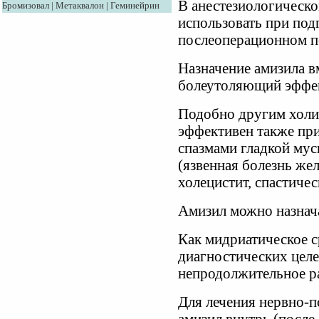
В анестезиологическо
Бромизовал
|
Метаквалон
|
Геминейрин
использовать при под
послеоперационном п
Назначение амизила в
болеутоляющий эффек
Подобно другим холи
эффективен также пр
спазмами гладкой мус
(язвенная болезнь же
холецистит, спастичес
Амизил можно назнач
Как мидриатическое с
диагностических целе
непродолжительное р
Для лечения нервно-п