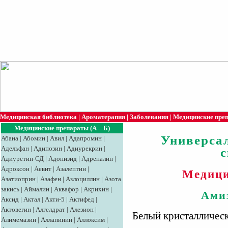
Медицинская библиотека
|
Ароматерапия
|
Заболевания
|
Медицинские пре
Медицинские препараты (А—Б)
Универса
Абана
|
Абомин
|
Авил
|
Адапромин
|
Адельфан
|
Адипозин
|
Адиурекрин
|
Адиуретин-СД
|
Адонизид
|
Адреналин
|
Адроксон
|
Аевит
|
Азалептин
|
Медици
Азатиоприн
|
Азафен
|
Азлоциллин
|
Азота
закись
|
Аймалин
|
Аквафор
|
Акрихин
|
Ами
Аксид
|
Aктaл
|
Акти-5
|
Актифед
|
Актовегин
|
Алгелдрат
|
Алезион
|
Белый кристалличес
Алимемазин
|
Аллапинин
|
Аллоксим
|