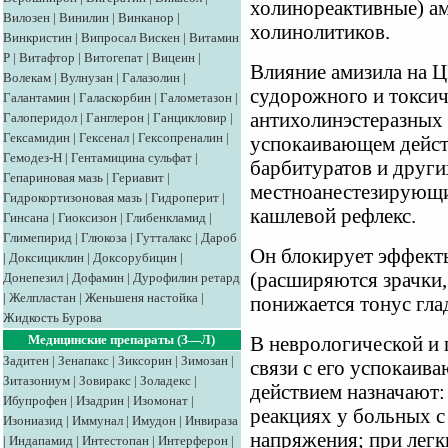
холинореактивные) ам
Вилозен
|
Винилин
|
Винканор
|
холинолитиков.
Винкристин
|
Випросал
Вискен
|
Витамин
Р
|
Витафтор
|
Витогепат
|
Вицеин
|
Влияние амизила на 
Волекам
|
Вулнузан
|
Галазолин
|
судорожного и токсич
Галантамин
|
Галаскорбин
|
Галометазон
|
антихолинэстеразных 
Галоперидол
|
Ганглерон
|
Ганцикловир
|
Гексамидин
|
Гексенал
|
Гексопреналин
|
успокаивающем дейст
Гемодез-Н
|
Гентамицина сульфат
|
барбитуратов и други
Гепариновая мазь
|
Гериавит
|
местноанестезирующих
Гидрокортизоновая мазь
|
Гидроперит
|
кашлевой рефлекс.
Гинсана
|
Гиоксизон
|
Глибенкламид
|
Глимепирид
|
Глюкоза
|
Гутталакс
|
Дароб
Он блокирует эффект
|
Доксициклин
|
Доксорубицин
|
(расширяются зрачки,
Донепезил
|
Дофамин
|
Дурофилин ретард
|
Желпластан
|
Женьшеня настойка
|
понижается тонус гла
Жидкость Бурова
Медицинские препараты (З—Л)
В неврологической и 
Задитен
|
Зенапакс
|
Зиксорин
|
Зимозан
|
связи с его успокаи
Зитазониум
|
Зовиракс
|
Золадекс
|
действием назначают:
Ибупрофен
|
Изадрин
|
Изомонат
|
реакциях у больных 
Изониазид
|
Иммунал
|
Имудон
|
Инвираза
напряжения; при лег
|
Индапамид
|
Интестопан
|
Интерферон
|