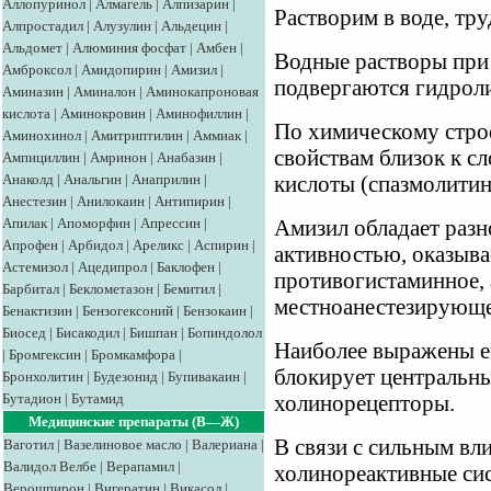
Аллопуринол
|
Алмагель
|
Алпизарин
|
Растворим в воде, тру
Алпростадил
|
Алузулин
|
Альдецин
|
Альдомет
|
Алюминия фосфат
|
Амбен
|
Водные растворы при
Амброксол
|
Амидопирин
|
Амизил
|
подвергаются гидроли
Аминазин
|
Аминалон
|
Аминокапроновая
кислота
|
Аминокровин
|
Аминофиллин
|
По химическому стро
Аминохинол
|
Амитриптилин
|
Аммиак
|
свойствам близок к 
Ампициллин
|
Амринон
|
Анабазин
|
Анаколд
|
Анальгин
|
Анаприлин
|
кислоты (спазмолитин 
Анестезин
|
Анилокаин
|
Антипирин
|
Апилак
|
Апоморфин
|
Апрессин
|
Амизил обладает раз
Апрофен
|
Арбидол
|
Ареликс
|
Аспирин
|
активностью, оказыва
Астемизол
|
Ацедипрол
|
Баклофен
|
противогистаминное, 
Барбитал
|
Беклометазон
|
Бемитил
|
местноанестезирующе
Бенактизин
|
Бензогексоний
|
Бензокаин
|
Биосед
|
Бисакодил
|
Бишпан
|
Бопиндолол
Наиболее выражены ег
|
Бромгексин
|
Бромкамфора
|
блокирует центральн
Бронхолитин
|
Будезонид
|
Бупивакаин
|
Бутадион
|
Бутамид
холинорецепторы.
Медицинские препараты (В—Ж)
В связи с сильным вл
Ваготил
|
Вазелиновое масло
|
Валериана
|
Валидол
Велбе
|
Верапамил
|
холинореактивные си
Верошпирон
|
Вигератин
|
Викасол
|