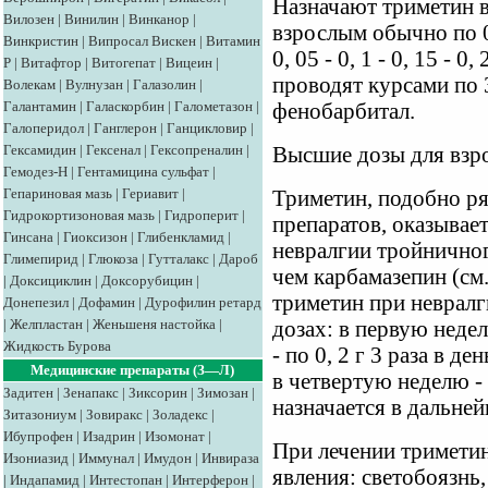
Назначают триметин в
Вилозен
|
Винилин
|
Винканор
|
взрослым обычно по 0, 
Винкристин
|
Випросал
Вискен
|
Витамин
0, 05 - 0, 1 - 0, 15 - 0
Р
|
Витафтор
|
Витогепат
|
Вицеин
|
проводят курсами по 
Волекам
|
Вулнузан
|
Галазолин
|
Галантамин
|
Галаскорбин
|
Галометазон
|
фенобарбитал.
Галоперидол
|
Ганглерон
|
Ганцикловир
|
Гексамидин
|
Гексенал
|
Гексопреналин
|
Высшие дозы для взросл
Гемодез-Н
|
Гентамицина сульфат
|
Гепариновая мазь
|
Гериавит
|
Триметин, подобно р
Гидрокортизоновая мазь
|
Гидроперит
|
препаратов, оказывае
Гинсана
|
Гиоксизон
|
Глибенкламид
|
невралгии тройничног
Глимепирид
|
Глюкоза
|
Гутталакс
|
Дароб
чем карбамазепин (см.
|
Доксициклин
|
Доксорубицин
|
триметин при неврал
Донепезил
|
Дофамин
|
Дурофилин ретард
|
Желпластан
|
Женьшеня настойка
|
дозах: в первую недел
Жидкость Бурова
- по 0, 2 г 3 раза в ден
Медицинские препараты (З—Л)
в четвертую неделю - 
Задитен
|
Зенапакс
|
Зиксорин
|
Зимозан
|
назначается в дальн
Зитазониум
|
Зовиракс
|
Золадекс
|
Ибупрофен
|
Изадрин
|
Изомонат
|
При лечении тримети
Изониазид
|
Иммунал
|
Имудон
|
Инвираза
явления: светобоязнь,
|
Индапамид
|
Интестопан
|
Интерферон
|