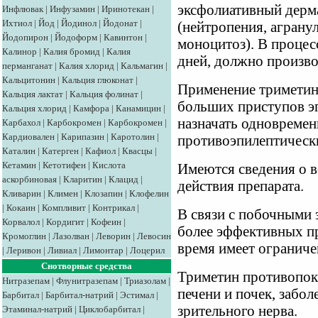
эксфолиативный дерм
Инфлювак
|
Инфузамин
|
Иринотекан
|
Ихтиол
|
Йод
|
Йодинол
|
Йодонат
|
(нейтропения, аграну
Йодопирон
|
Йодоформ
|
Кавинтон
|
моноцитоз). В процес
Калинор
|
Калия бромид
|
Калия
дней, должно произво
перманганат
|
Калия хлорид
|
Кальмагин
|
Кальцитонин
|
Кальция глюконат
|
Применение триметин
Кальция лактат
|
Кальция фолинат
|
больших приступов э
Кальция хлорид
|
Камфора
|
Канамицин
|
назначать одновремен
Карбахол
|
Карбокромен
|
Карбокромен
|
Кардиовален
|
Карипазин
|
Каротолин
|
противоэпилептическ
Каталин
|
Катерген
|
Кафиол
|
Квасцы
|
Кетамин
|
Кетотифен
|
Кислота
Имеются сведения о 
аскорбиновая
|
Кларитин
|
Клацид
|
действия препарата.
Кливарин
|
Климен
|
Клозапин
|
Клофелин
|
Кокаин
|
Компливит
|
Контрикал
|
В связи с побочными 
Корвалол
|
Кордигит
|
Кофеин
|
более эффективных пр
Кромоглин
|
Лазолван
|
Леворин
|
Левосин
время имеет ограниче
|
Леривон
|
Ливиал
|
Лимонтар
|
Лоцерил
Снотворные средства
Триметин противопок
Нитразепам
|
Флунитразепам
|
Триазолам
|
печени и почек, забо
Барбитал
|
Барбитал-натрий
|
Эстимал
|
зрительного нерва.
Этаминал-натрий
|
Циклобарбитал
|