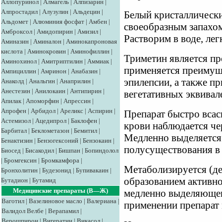
Аллопуринол
|
Алмагель
|
Алпизарин
|
Алпростадил
|
Алузулин
|
Альдецин
|
Белый кристаллическ
Альдомет
|
Алюминия фосфат
|
Амбен
|
своеобразным запахо
Амброксол
|
Амидопирин
|
Амизил
|
Растворим в воде, лег
Аминазин
|
Аминалон
|
Аминокапроновая
кислота
|
Аминокровин
|
Аминофиллин
|
Триметин является п
Аминохинол
|
Амитриптилин
|
Аммиак
|
применяется преимущ
Ампициллин
|
Амринон
|
Анабазин
|
эпилепсии, а также п
Анаколд
|
Анальгин
|
Анаприлин
|
Анестезин
|
Анилокаин
|
Антипирин
|
вегетативных эквивал
Апилак
|
Апоморфин
|
Апрессин
|
Апрофен
|
Арбидол
|
Ареликс
|
Аспирин
|
Препарат быстро всас
Астемизол
|
Ацедипрол
|
Баклофен
|
крови наблюдается чер
Барбитал
|
Беклометазон
|
Бемитил
|
Медленно выделяется 
Бенактизин
|
Бензогексоний
|
Бензокаин
|
полусуществования в п
Биосед
|
Бисакодил
|
Бишпан
|
Бопиндолол
|
Бромгексин
|
Бромкамфора
|
Метаболизируется (де
Бронхолитин
|
Будезонид
|
Бупивакаин
|
образованием активно
Бутадион
|
Бутамид
Медицинские препараты (В—Ж)
медленно выделяющег
Ваготил
|
Вазелиновое масло
|
Валериана
|
применении препарат 
Валидол
Велбе
|
Верапамил
|
Верошпирон
|
Вигератин
|
Викасол
|