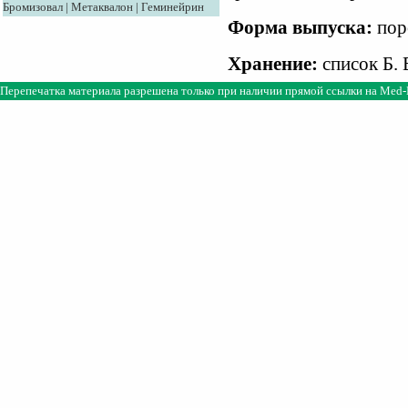
Бромизовал
|
Метаквалон
|
Геминейрин
Форма выпуска:
пор
Хранение:
список Б. 
Перепечатка материала разрешена только при наличии прямой ссылки на
Med-