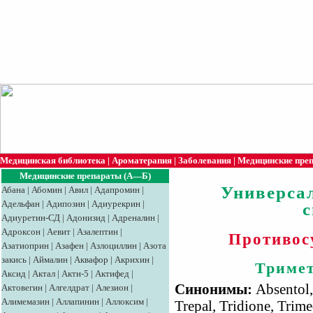
Медицинская библиотека
|
Ароматерапия
|
Заболевания
|
Медицинские пре
Медицинские препараты (А—Б)
Универса
Абана
|
Абомин
|
Авил
|
Адапромин
|
Адельфан
|
Адипозин
|
Адиурекрин
|
Адиуретин-СД
|
Адонизид
|
Адреналин
|
Адроксон
|
Аевит
|
Азалептин
|
Противос
Азатиоприн
|
Азафен
|
Азлоциллин
|
Азота
закись
|
Аймалин
|
Аквафор
|
Акрихин
|
Тримет
Аксид
|
Aктaл
|
Акти-5
|
Актифед
|
Синонимы:
Absentol,
Актовегин
|
Алгелдрат
|
Алезион
|
Алимемазин
|
Аллапинин
|
Аллоксим
|
Trepal, Tridione, Trim