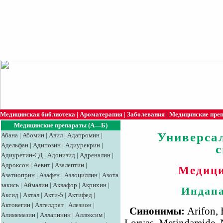
Медицинская библиотека
|
Ароматерапия
|
Заболевания
|
Медицинские пре
Медицинские препараты (А—Б)
Универса
Абана
|
Абомин
|
Авил
|
Адапромин
|
Адельфан
|
Адипозин
|
Адиурекрин
|
Адиуретин-СД
|
Адонизид
|
Адреналин
|
Адроксон
|
Аевит
|
Азалептин
|
Медици
Азатиоприн
|
Азафен
|
Азлоциллин
|
Азота
закись
|
Аймалин
|
Аквафор
|
Акрихин
|
Индапа
Аксид
|
Aктaл
|
Акти-5
|
Актифед
|
Актовегин
|
Алгелдрат
|
Алезион
|
Синонимы:
Аrifоn, 
Алимемазин
|
Аллапинин
|
Аллоксим
|