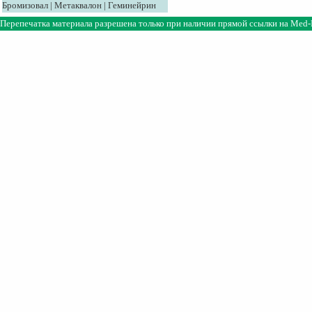
Бромизовал
|
Метаквалон
|
Геминейрин
Перепечатка материала разрешена только при наличии прямой ссылки на
Med-