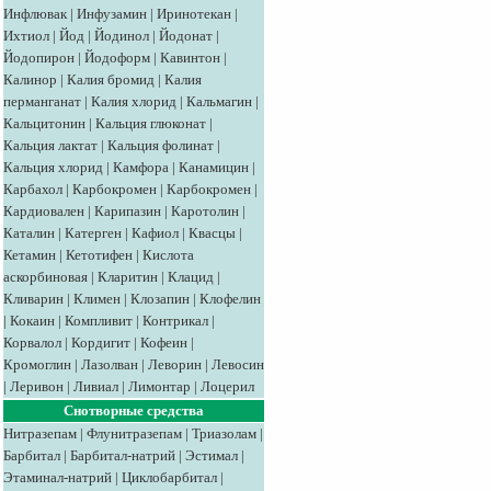
Инфлювак
|
Инфузамин
|
Иринотекан
|
Ихтиол
|
Йод
|
Йодинол
|
Йодонат
|
Йодопирон
|
Йодоформ
|
Кавинтон
|
Калинор
|
Калия бромид
|
Калия
перманганат
|
Калия хлорид
|
Кальмагин
|
Кальцитонин
|
Кальция глюконат
|
Кальция лактат
|
Кальция фолинат
|
Кальция хлорид
|
Камфора
|
Канамицин
|
Карбахол
|
Карбокромен
|
Карбокромен
|
Кардиовален
|
Карипазин
|
Каротолин
|
Каталин
|
Катерген
|
Кафиол
|
Квасцы
|
Кетамин
|
Кетотифен
|
Кислота
аскорбиновая
|
Кларитин
|
Клацид
|
Кливарин
|
Климен
|
Клозапин
|
Клофелин
|
Кокаин
|
Компливит
|
Контрикал
|
Корвалол
|
Кордигит
|
Кофеин
|
Кромоглин
|
Лазолван
|
Леворин
|
Левосин
|
Леривон
|
Ливиал
|
Лимонтар
|
Лоцерил
Снотворные средства
Нитразепам
|
Флунитразепам
|
Триазолам
|
Барбитал
|
Барбитал-натрий
|
Эстимал
|
Этаминал-натрий
|
Циклобарбитал
|