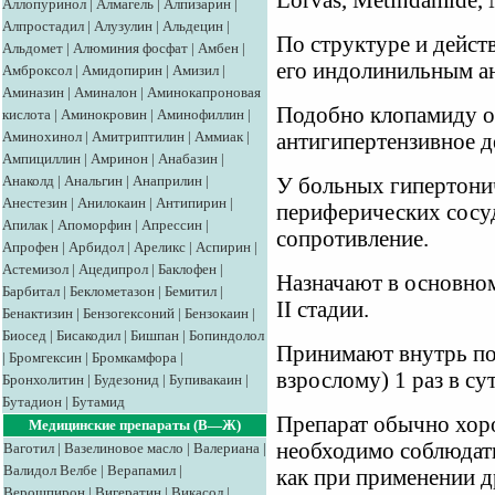
Lоrvаs, Меtindamide, N
Аллопуринол
|
Алмагель
|
Алпизарин
|
Алпростадил
|
Алузулин
|
Альдецин
|
По структуре и дейст
Альдомет
|
Алюминия фосфат
|
Амбен
|
его индолинильным а
Амброксол
|
Амидопирин
|
Амизил
|
Аминазин
|
Аминалон
|
Аминокапроновая
Подобно клопамиду о
кислота
|
Аминокровин
|
Аминофиллин
|
Аминохинол
|
Амитриптилин
|
Аммиак
|
антигипертензивное д
Ампициллин
|
Амринон
|
Анабазин
|
Анаколд
|
Анальгин
|
Анаприлин
|
У больных гипертони
Анестезин
|
Анилокаин
|
Антипирин
|
периферических сосу
Апилак
|
Апоморфин
|
Апрессин
|
сопротивление.
Апрофен
|
Арбидол
|
Ареликс
|
Аспирин
|
Астемизол
|
Ацедипрол
|
Баклофен
|
Назначают в основном
Барбитал
|
Беклометазон
|
Бемитил
|
II стадии.
Бенактизин
|
Бензогексоний
|
Бензокаин
|
Биосед
|
Бисакодил
|
Бишпан
|
Бопиндолол
Принимают внутрь по 
|
Бромгексин
|
Бромкамфора
|
взрослому) 1 раз в су
Бронхолитин
|
Будезонид
|
Бупивакаин
|
Бутадион
|
Бутамид
Препарат обычно хор
Медицинские препараты (В—Ж)
необходимо соблюдат
Ваготил
|
Вазелиновое масло
|
Валериана
|
Валидол
Велбе
|
Верапамил
|
как при применении д
Верошпирон
|
Вигератин
|
Викасол
|