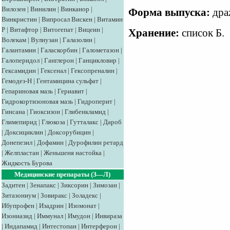
Вилозен
|
Винилин
|
Винканор
|
Форма выпуска:
драж
Винкристин
|
Випросал
Вискен
|
Витамин
Р
|
Витафтор
|
Витогепат
|
Вицеин
|
Хранение:
список Б.
Волекам
|
Вулнузан
|
Галазолин
|
Галантамин
|
Галаскорбин
|
Галометазон
|
Галоперидол
|
Ганглерон
|
Ганцикловир
|
Гексамидин
|
Гексенал
|
Гексопреналин
|
Гемодез-Н
|
Гентамицина сульфат
|
Гепариновая мазь
|
Гериавит
|
Гидрокортизоновая мазь
|
Гидроперит
|
Гинсана
|
Гиоксизон
|
Глибенкламид
|
Глимепирид
|
Глюкоза
|
Гутталакс
|
Дароб
|
Доксициклин
|
Доксорубицин
|
Донепезил
|
Дофамин
|
Дурофилин ретард
|
Желпластан
|
Женьшеня настойка
|
Жидкость Бурова
Медицинские препараты (З—Л)
Задитен
|
Зенапакс
|
Зиксорин
|
Зимозан
|
Зитазониум
|
Зовиракс
|
Золадекс
|
Ибупрофен
|
Изадрин
|
Изомонат
|
Изониазид
|
Иммунал
|
Имудон
|
Инвираза
|
Индапамид
|
Интестопан
|
Интерферон
|