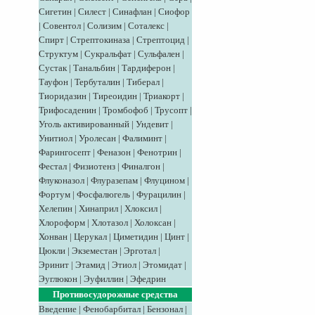
Сигетин
|
Силест
|
Синафлан
|
Сиофор
|
Совентол
|
Солизим
|
Соталекс
|
Спирт
|
Стрептокиназа
|
Стрептоцид
|
Структум
|
Сукральфат
|
Сульфален
|
Сустак
|
Танальбин
|
Тардиферон
|
Тауфон
|
Тербуталин
|
Тиберал
|
Тиоридазин
|
Тиреоидин
|
Триакорт
|
Трифосаденин
|
Тромбофоб
|
Трусопт
|
Уголь активированный
|
Ундевит
|
Унитиол
|
Уролесан
|
Фалиминт
|
Фарингосепт
|
Феназон
|
Фенотрин
|
Фестал
|
Физиотенз
|
Финалгон
|
Флуконазол
|
Флуразепам
|
Флуцином
|
Фортум
|
Фосфалюгель
|
Фурацилин
|
Хелепин
|
Хинаприл
|
Хлоксил
|
Хлороформ
|
Хлотазол
|
Холоксан
|
Хонван
|
Церукал
|
Циметидин
|
Цинт
|
Цюкли
|
Экземестан
|
Эрготал
|
Эринит
|
Этамид
|
Этиол
|
Этомидат
|
Эуглюкон
|
Эуфиллин
|
Эфедрин
Противосудорожные средства
Введение
|
Фенобарбитал
|
Бензонал
|