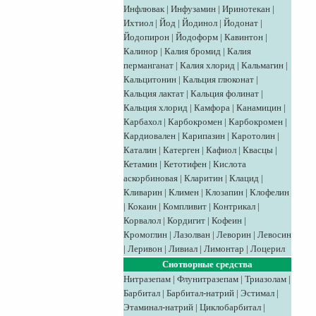
Инфлювак
|
Инфузамин
|
Иринотекан
|
Ихтиол
|
Йод
|
Йодинол
|
Йодонат
|
Йодопирон
|
Йодоформ
|
Кавинтон
|
Калинор
|
Калия бромид
|
Калия
перманганат
|
Калия хлорид
|
Кальмагин
|
Кальцитонин
|
Кальция глюконат
|
Кальция лактат
|
Кальция фолинат
|
Кальция хлорид
|
Камфора
|
Канамицин
|
Карбахол
|
Карбокромен
|
Карбокромен
|
Кардиовален
|
Карипазин
|
Каротолин
|
Каталин
|
Катерген
|
Кафиол
|
Квасцы
|
Кетамин
|
Кетотифен
|
Кислота
аскорбиновая
|
Кларитин
|
Клацид
|
Кливарин
|
Климен
|
Клозапин
|
Клофелин
|
Кокаин
|
Компливит
|
Контрикал
|
Корвалол
|
Кордигит
|
Кофеин
|
Кромоглин
|
Лазолван
|
Леворин
|
Левосин
|
Леривон
|
Ливиал
|
Лимонтар
|
Лоцерил
Снотворные средства
Нитразепам
|
Флунитразепам
|
Триазолам
|
Барбитал
|
Барбитал-натрий
|
Эстимал
|
Этаминал-натрий
|
Циклобарбитал
|