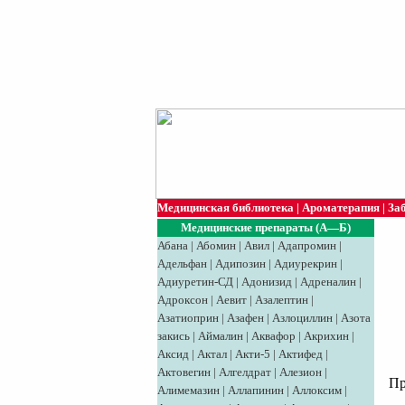
Медицинская библиотека
|
Ароматерапия
|
За
Медицинские препараты (А—Б)
Абана
|
Абомин
|
Авил
|
Адапромин
|
Адельфан
|
Адипозин
|
Адиурекрин
|
Адиуретин-СД
|
Адонизид
|
Адреналин
|
Адроксон
|
Аевит
|
Азалептин
|
Азатиоприн
|
Азафен
|
Азлоциллин
|
Азота
закись
|
Аймалин
|
Аквафор
|
Акрихин
|
Аксид
|
Aктaл
|
Акти-5
|
Актифед
|
Актовегин
|
Алгелдрат
|
Алезион
|
Пре
Алимемазин
|
Аллапинин
|
Аллоксим
|