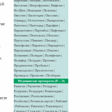
Нафтизин
|
Небцин
|
Неотигазон
|
,0.
Нистатин
|
Нитрофунгин
|
Нифелат
|
Но-Шпа
|
Новокаин
|
Нозепам
|
Овестин
|
Окситоцин
|
Оксолин
|
Оликард
|
Остеогенон
|
Панкреатин
|
гие
Пантенол
|
Пантоцид
|
Парафин
|
Парацетамол
|
Парембал
|
Пафенцил
|
Пентамин
|
Пентоксил
|
Пепсин
|
Пертуссин
|
Пиковит
|
Пиоцид
|
Пипофезин
|
Пирантел
|
Пиридитол
|
х
Пироксикам
|
Плазмол
|
Платин
|
Полиамин
|
Полидан
|
Полифепан
|
х.
Полифер
|
Полудан
|
Прегнин
|
Преднизолон
|
Пробукол
|
Проксодолол
|
Пролотестон
|
Промедол
|
Прополис
|
Псоберан
Медицинские препараты (Р—Э)
Ранисан
|
Раунатин
|
Регидрон
|
Резерпин
|
Реладорм
|
Ремантадин
|
Реоглюман
|
Реополиглюкин
|
есте
Ретаболил
|
Ретинола ацетат
|
Рибовит
|
Рибоксин
|
Ривтагил
|
Рокальтрол
|
Сапарал
|
Селлсепт
|
Сенсигель
|
Сера
|