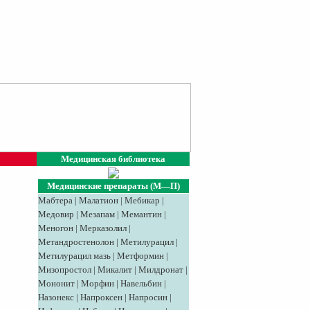
Медицинская библиотека
Медицинские препараты (М—П)
Мабтера
|
Малатион
|
Мебикар
|
Медовир
|
Meзaпaм
|
Мемантин
|
Меногон
|
Мерказолил
|
Метандростенолон
|
Метилурацил
|
Метилурацил мазь
|
Метформин
|
Мизопростол
|
Микалит
|
Милдронат
|
Мононит
|
Морфин
|
Навельбин
|
Назонекс
|
Напроксен
|
Напросин
|