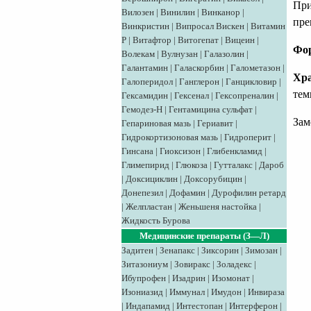
При
Вилозен
|
Винилин
|
Винканор
|
пре
Винкристин
|
Випросал
Вискен
|
Витамин
Р
|
Витафтор
|
Витогепат
|
Вицеин
|
Фо
Волекам
|
Вулнузан
|
Галазолин
|
Галантамин
|
Галаскорбин
|
Галометазон
|
Хра
Галоперидол
|
Ганглерон
|
Ганцикловир
|
тем
Гексамидин
|
Гексенал
|
Гексопреналин
|
Гемодез-Н
|
Гентамицина сульфат
|
Зам
Гепариновая мазь
|
Гериавит
|
Гидрокортизоновая мазь
|
Гидроперит
|
Гинсана
|
Гиоксизон
|
Глибенкламид
|
Глимепирид
|
Глюкоза
|
Гутталакс
|
Дароб
|
Доксициклин
|
Доксорубицин
|
Донепезил
|
Дофамин
|
Дурофилин ретард
|
Желпластан
|
Женьшеня настойка
|
Жидкость Бурова
Медицинские препараты (З—Л)
Задитен
|
Зенапакс
|
Зиксорин
|
Зимозан
|
Зитазониум
|
Зовиракс
|
Золадекс
|
Ибупрофен
|
Изадрин
|
Изомонат
|
Изониазид
|
Иммунал
|
Имудон
|
Инвираза
|
Индапамид
|
Интестопан
|
Интерферон
|