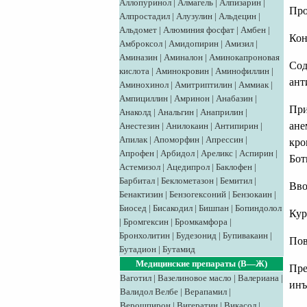
Аллопуринол
|
Алмагель
|
Алпизарин
|
Про
Алпростадил
|
Алузулин
|
Альдецин
|
Альдомет
|
Алюминия фосфат
|
Амбен
|
Кон
Амброксол
|
Амидопирин
|
Амизил
|
Аминазин
|
Аминалон
|
Аминокапроновая
Сод
кислота
|
Аминокровин
|
Аминофиллин
|
ант
Аминохинол
|
Амитриптилин
|
Аммиак
|
Ампициллин
|
Амринон
|
Анабазин
|
При
Анаколд
|
Анальгин
|
Анаприлин
|
ане
Анестезин
|
Анилокаин
|
Антипирин
|
Апилак
|
Апоморфин
|
Апрессин
|
кро
Апрофен
|
Арбидол
|
Ареликс
|
Аспирин
|
Бот
Астемизол
|
Ацедипрол
|
Баклофен
|
Барбитал
|
Беклометазон
|
Бемитил
|
Вво
Бенактизин
|
Бензогексоний
|
Бензокаин
|
Биосед
|
Бисакодил
|
Бишпан
|
Бопиндолол
Кур
|
Бромгексин
|
Бромкамфора
|
Бронхолитин
|
Будезонид
|
Бупивакаин
|
Пов
Бутадион
|
Бутамид
Медицинские препараты (В—Ж)
Пре
Ваготил
|
Вазелиновое масло
|
Валериана
|
инъ
Валидол
Велбе
|
Верапамил
|
Верошпирон
|
Вигератин
|
Викасол
|