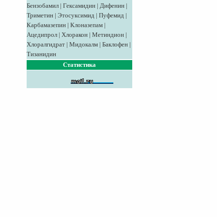
Бензобамил
|
Гексамидин
|
Дифенин
|
Триметин
|
Этосуксимид
|
Пуфемид
|
Карбамазепин
|
Клоназепам
|
Ацедипрол
|
Хлоракон
|
Метиндион
|
Хлоралгидрат
|
Мидокалм
|
Баклофен
|
Тизанидин
Статистика