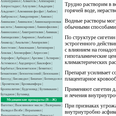
Аллопуринол
|
Алмагель
|
Алпизарин
|
Трудно растворим в во
Алпростадил
|
Алузулин
|
Альдецин
|
горячей воде, нераств
Альдомет
|
Алюминия фосфат
|
Амбен
|
Амброксол
|
Амидопирин
|
Амизил
|
Водные растворы могу
Аминазин
|
Аминалон
|
Аминокапроновая
обычными способами
кислота
|
Аминокровин
|
Аминофиллин
|
Аминохинол
|
Амитриптилин
|
Аммиак
|
По структуре сигетин
Ампициллин
|
Амринон
|
Анабазин
|
Анаколд
|
Анальгин
|
Анаприлин
|
эстрогенного действия
Анестезин
|
Анилокаин
|
Антипирин
|
с влиянием на гонад
Апилак
|
Апоморфин
|
Апрессин
|
гипоталамические це
Апрофен
|
Арбидол
|
Ареликс
|
Аспирин
|
климактерических рас
Астемизол
|
Ацедипрол
|
Баклофен
|
Барбитал
|
Беклометазон
|
Бемитил
|
Препарат усиливает с
Бенактизин
|
Бензогексоний
|
Бензокаин
|
плацентарное кровоо
Биосед
|
Бисакодил
|
Бишпан
|
Бопиндолол
|
Бромгексин
|
Бромкамфора
|
Применяют сигетин д
Бронхолитин
|
Будезонид
|
Бупивакаин
|
Бутадион
|
Бутамид
и лечения внутриутро
Медицинские препараты (В—Ж)
При признаках угрож
Ваготил
|
Вазелиновое масло
|
Валериана
|
Валидол
Велбе
|
Верапамил
|
внутриутробно асфик
Верошпирон
|
Вигератин
|
Викасол
|