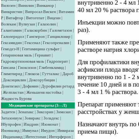
внутривенно 2 - 4 мл 
Вилозен
|
Винилин
|
Винканор
|
40 мл 20 % раствора 
Винкристин
|
Випросал
Вискен
|
Витамин
Р
|
Витафтор
|
Витогепат
|
Вицеин
|
Инъекции можно повтор
Волекам
|
Вулнузан
|
Галазолин
|
раз).
Галантамин
|
Галаскорбин
|
Галометазон
|
Галоперидол
|
Ганглерон
|
Ганцикловир
|
Применяют также пре
Гексамидин
|
Гексенал
|
Гексопреналин
|
растворе натрия хлор
Гемодез-Н
|
Гентамицина сульфат
|
Гепариновая мазь
|
Гериавит
|
Для профилактики в
Гидрокортизоновая мазь
|
Гидроперит
|
Гинсана
|
Гиоксизон
|
Глибенкламид
|
асфиксии плода ввод
Глимепирид
|
Глюкоза
|
Гутталакс
|
Дароб
внутривенно по 1 - 2
|
Доксициклин
|
Доксорубицин
|
течение 10 дней и в 
Донепезил
|
Дофамин
|
Дурофилин ретард
3 - 4 мл 1 % раствора.
|
Желпластан
|
Женьшеня настойка
|
Жидкость Бурова
Препарат применяют 
Медицинские препараты (З—Л)
расстройствах у женщ
Задитен
|
Зенапакс
|
Зиксорин
|
Зимозан
|
Зитазониум
|
Зовиракс
|
Золадекс
|
Назначают внутрь по 0
Ибупрофен
|
Изадрин
|
Изомонат
|
Изониазид
|
Иммунал
|
Имудон
|
Инвираза
приема пищи).
|
Индапамид
|
Интестопан
|
Интерферон
|