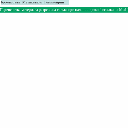
Бромизовал
|
Метаквалон
|
Геминейрин
Перепечатка материала разрешена только при наличии прямой ссылки на
Med-