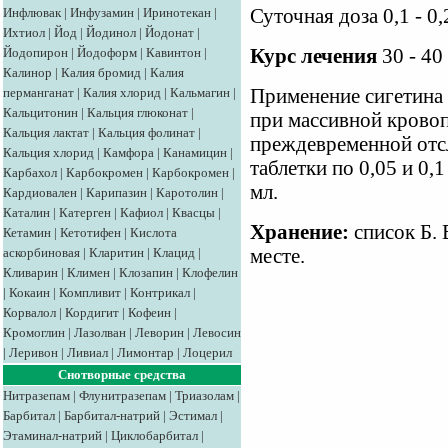
Инфлювак
|
Инфузамин
|
Иринотекан
|
Суточная доза 0,1 - 0,2
Ихтиол
|
Йод
|
Йодинол
|
Йодонат
|
Йодопирон
|
Йодоформ
|
Кавинтон
|
Курс лечения
30 - 40
Калинор
|
Калия бромид
|
Калия
перманганат
|
Калия хлорид
|
Кальмагин
|
Применение сигетина 
Кальцитонин
|
Кальция глюконат
|
при массивной крово
Кальция лактат
|
Кальция фолинат
|
преждевременной отс
Кальция хлорид
|
Камфора
|
Канамицин
|
таблетки по 0,05 и 0,1
Карбахол
|
Карбокромен
|
Карбокромен
|
мл.
Кардиовален
|
Карипазин
|
Каротолин
|
Каталин
|
Катерген
|
Кафиол
|
Квасцы
|
Хранение:
список Б. 
Кетамин
|
Кетотифен
|
Кислота
аскорбиновая
|
Кларитин
|
Клацид
|
месте.
Кливарин
|
Климен
|
Клозапин
|
Клофелин
|
Кокаин
|
Компливит
|
Контрикал
|
Корвалол
|
Кордигит
|
Кофеин
|
Кромоглин
|
Лазолван
|
Леворин
|
Левосин
|
Леривон
|
Ливиал
|
Лимонтар
|
Лоцерил
Снотворные средства
Нитразепам
|
Флунитразепам
|
Триазолам
|
Барбитал
|
Барбитал-натрий
|
Эстимал
|
Этаминал-натрий
|
Циклобарбитал
|