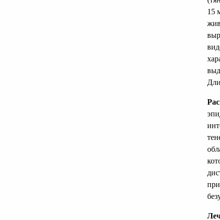
15 
жив
выр
вид
хар
выд
Дли
Рас
эпи
инт
тен
обл
кот
дис
при
без
Леч