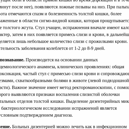
минут после нее), появляются ложные позывы на низ. При пальп
ота отмечаются спазм и болезненность толстой кишки, более
аженные в области сигмо-видной кишки, которая прощупываетс
е толстого жгута. Стул учащен, испражнения вначале имеют ка
актер, затем в них появляется примесь слизи и крови, в дальней
еляется лишь небольшое количество слизи с прожилками крови.
тельность заболевания колеблется от 1-2 до 8-9 дней.
познавание.
Производится на основании данных
демиологического анамнеза, клинических проявлениях: общая
оксикация, частый стул с примесью слизи крови и сопровожда
езмами, схваткообразными болями в животе (левой подвздошной
асти). Важное значение имеет метод ректороманоскопии, с пом
орого выявляются признаки воспаления слизистой оболочки
тальных отделов толстой кишки. Выделение дизентерийных ми
 бактериологическом исследовании испражнений является
условным подтверждением диагноза.
ение.
Больных дизентерией можно лечить как в инфекционном