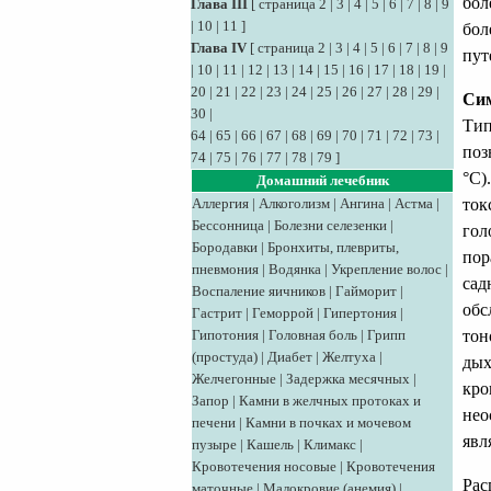
бол
Глава III
[
страница 2
|
3
|
4
|
5
|
6
|
7
|
8
|
9
|
10
|
11
]
бол
Глава IV
[
страница 2
|
3
|
4
|
5
|
6
|
7
|
8
|
9
пут
|
10
|
11
|
12
|
13
|
14
|
15
|
16
|
17
|
18
|
19
|
20
|
21
|
22
|
23
|
24
|
25
|
26
|
27
|
28
|
29
|
Сим
30
|
Тип
64
|
65
|
66
|
67
|
68
|
69
|
70
|
71
|
72
|
73
|
поз
74
|
75
|
76
|
77
|
78
|
79
]
°С)
Домашний лечебник
Аллергия
|
Алкоголизм
|
Ангина
|
Астма
|
ток
Бессонница
|
Болезни селезенки
|
гол
Бородавки
|
Бронхиты, плевриты,
пор
пневмония
|
Водянка
|
Укрепление волос
|
сад
Воспаление яичников
|
Гайморит
|
обс
Гастрит
|
Геморрой
|
Гипертония
|
Гипотония
|
Головная боль
|
Грипп
тон
(простуда)
|
Диабет
|
Желтуха
|
дых
Желчегонные
|
Задержка месячных
|
кро
Запор
|
Камни в желчных протоках и
нео
печени
|
Камни в почках и мочевом
явл
пузыре
|
Кашель
|
Климакс
|
Кровотечения носовые
|
Кровотечения
Рас
маточные
|
Малокровие (анемия)
|