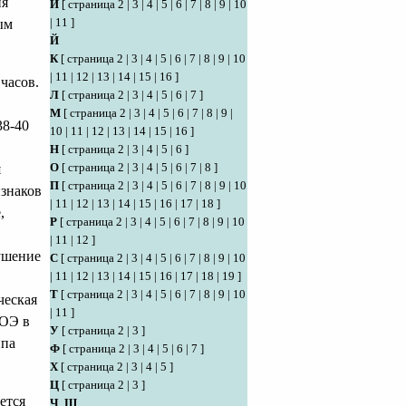
ня
И
[
страница 2
|
3
|
4
|
5
|
6
|
7
|
8
|
9
|
10
|
11
]
ым
Й
К
[
страница 2
|
3
|
4
|
5
|
6
|
7
|
8
|
9
|
10
|
11
|
12
|
13
|
14
|
15
|
16
]
часов.
Л
[
страница 2
|
3
|
4
|
5
|
6
|
7
]
М
[
страница 2
|
3
|
4
|
5
|
6
|
7
|
8
|
9
|
38-40
10
|
11
|
12
|
13
|
14
|
15
|
16
]
Н
[
страница 2
|
3
|
4
|
5
|
6
]
О
[
страница 2
|
3
|
4
|
5
|
6
|
7
|
8
]
я
П
[
страница 2
|
3
|
4
|
5
|
6
|
7
|
8
|
9
|
10
изнаков
|
11
|
12
|
13
|
14
|
15
|
16
|
17
|
18
]
,
Р
[
страница 2
|
3
|
4
|
5
|
6
|
7
|
8
|
9
|
10
|
11
|
12
]
ушение
С
[
страница 2
|
3
|
4
|
5
|
6
|
7
|
8
|
9
|
10
|
11
|
12
|
13
|
14
|
15
|
16
|
17
|
18
|
19
]
Т
[
страница 2
|
3
|
4
|
5
|
6
|
7
|
8
|
9
|
10
ческая
|
11
]
СОЭ в
У
[
страница 2
|
3
]
ппа
Ф
[
страница 2
|
3
|
4
|
5
|
6
|
7
]
Х
[
страница 2
|
3
|
4
|
5
]
Ц
[
страница 2
|
3
]
ется
Ч
,
Ш