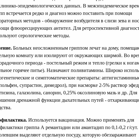
клинико-эпидемиологических данных. В межэпидемическое вре
пп встречается редко и диагноз можно поставить при помощи
ораторных методов - обнаружение возбудителя в слизи зева и но
ощи флюоресцирующих антител. Для ретроспективной диагнос
ользуют серологические методы.
ение.
Больных неосложненным гриппом лечат на дому, помеща
ельную комнату или изолируют от окружающих ширмой. Во вре
орадочного периода - постельный режим и тепло (грелки к ногам
льное горячее питье). Назначают поливитамины. Широко испол
огенетические и симптоматические препараты: аптигистаминны
польфен, супрастин, димедрол), при насморке 2-5% раствор эфед
тизина, галазолина, санорин, 0,25% оксолиновую мазь и др. Для
чшения дренажной функции дыхательных путей - отхаркивающ
дства.
офилактика.
Используется вакцинация. Можно применять для
филактики гриппа А ремантадин или амантадип по 0,1-0,2 г/сут.
олевшим выделяют отдельную посуду, которую обеззараживают