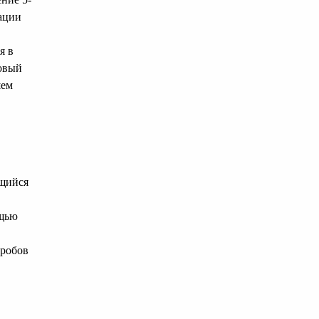
ации
я в
ловый
шем
ющийся
ощью
кробов