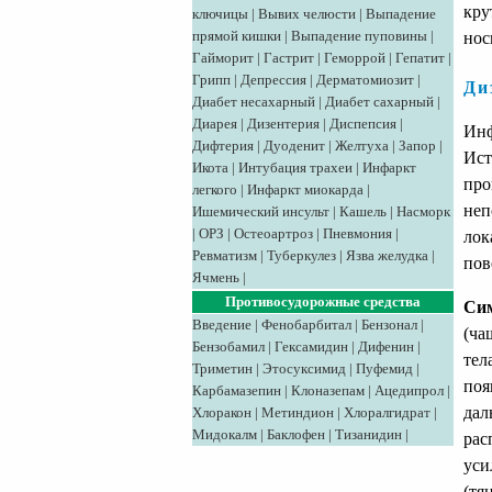
кру
ключицы
|
Вывих челюсти
|
Выпадение
прямой кишки
|
Выпадение пуповины
|
нос
Гайморит
|
Гастрит
|
Геморрой
|
Гепатит
|
Грипп
|
Депрессия
|
Дерматомиозит
|
Ди
Диабет несахарный
|
Диабет сахарный
|
Диарея
|
Дизентерия
|
Диспепсия
|
Инф
Дифтерия
|
Дуоденит
|
Желтуха
|
Запор
|
Ист
Икота
|
Интубация трахеи
|
Инфаркт
про
легкого
|
Инфаркт миокарда
|
неп
Ишемический инсульт
|
Кашель
|
Насморк
|
ОРЗ
|
Остеоартроз
|
Пневмония
|
лок
Ревматизм
|
Туберкулез
|
Язва желудка
|
пов
Ячмень
|
Противосудорожные средства
Сим
Введение
|
Фенобарбитал
|
Бензонал
|
(ча
Бензобамил
|
Гексамидин
|
Дифенин
|
тел
Триметин
|
Этосуксимид
|
Пуфемид
|
поя
Карбамазепин
|
Клоназепам
|
Ацедипрол
|
дал
Хлоракон
|
Метиндион
|
Хлоралгидрат
|
Мидокалм
|
Баклофен
|
Тизанидин
|
рас
уси
(тя