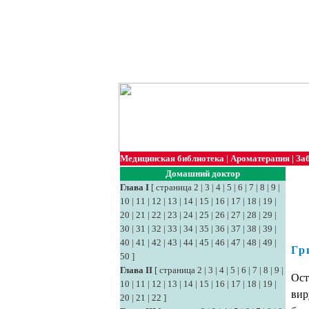
Медицинская библиотека
|
Ароматерапия
|
За
Домашний доктор
Глава I
[
страница 2
|
3
|
4
|
5
|
6
|
7
|
8
|
9
|
10
|
11
|
12
|
13
|
14
|
15
|
16
|
17
|
18
|
19
|
20
|
21
|
22
|
23
|
24
|
25
|
26
|
27
|
28
|
29
|
30
|
31
|
32
|
33
|
34
|
35
|
36
|
37
|
38
|
39
|
40
|
41
|
42
|
43
|
44
|
45
|
46
|
47
|
48
|
49
|
Гр
50
]
Глава II
[
страница 2
|
3
|
4
|
5
|
6
|
7
|
8
|
9
|
Ост
10
|
11
|
12
|
13
|
14
|
15
|
16
|
17
|
18
|
19
|
вир
20
|
21
|
22
]