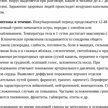
езни. Вирус выделяется при разговоре, кашле и чиханье до 4-7 д
езни. Заражение здоровых людей происходит воздушно-капельн
ем.
птомы и течение.
Инкубационный период продолжается 12-48 
ичный грипп начинается остро, нередко с ознобом или
набливанием. Температура тела в 1 сутки достигает максимума (
. Клинические проявления складываются из синдрома общего
сикоза (лихорадка, слабость, потливость, боли в мышцах, сильна
овная боль и в глазных яблоках, слезотечение, светобоязнь) и пр
ажения респираторных органов (сухой кашель, першение в горле
нение за грудиной, осипший голос, заложенность носа). При
ледовании отмечают понижение артериального давления, пригл
ов сердца. Выявляют диффузное поражение верхних отделов
ательных путей (ринит, фарингит, трахеит, ларенгит). Перифери
вь характеризуется лейкопенией, нейтропенией, моноцитозом. 
сложненных случаях не повышена. Частыми осложнениями гри
яются пневмонии, фронтиты, гаймориты, отиты и др.
познавание во время эпидемий гриппа не затруднено и основыва