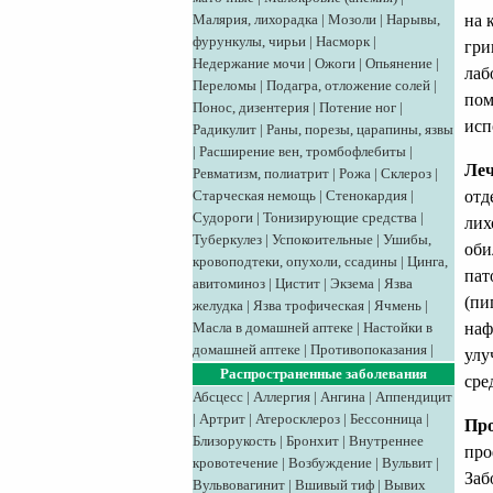
Малярия, лихорадка
|
Мозоли
|
Нарывы,
на 
фурункулы, чирьи
|
Насморк
|
гри
Недержание мочи
|
Ожоги
|
Опьянение
|
лаб
Переломы
|
Подагра, отложение солей
|
пом
Понос, дизентерия
|
Потение ног
|
исп
Радикулит
|
Раны, порезы, царапины, язвы
|
Расширение вен, тромбофлебиты
|
Леч
Ревматизм, полиатрит
|
Рожа
|
Склероз
|
Старческая немощь
|
Стенокардия
|
отд
Судороги
|
Тонизирующие средства
|
лих
Туберкулез
|
Успокоительные
|
Ушибы,
оби
кровоподтеки, опухоли, ссадины
|
Цинга,
пат
авитоминоз
|
Цистит
|
Экзема
|
Язва
(пи
желудка
|
Язва трофическая
|
Ячмень
|
Масла в домашней аптеке
|
Настойки в
наф
домашней аптеке
|
Противопоказания
|
улу
Распространенные заболевания
сре
Абсцесс
|
Аллергия
|
Ангина
|
Аппендицит
|
Артрит
|
Атеросклероз
|
Бессонница
|
Пр
Близорукость
|
Бронхит
|
Внутреннее
про
кровотечение
|
Возбуждение
|
Вульвит
|
Заб
Вульвовагинит
|
Вшивый тиф
|
Вывих