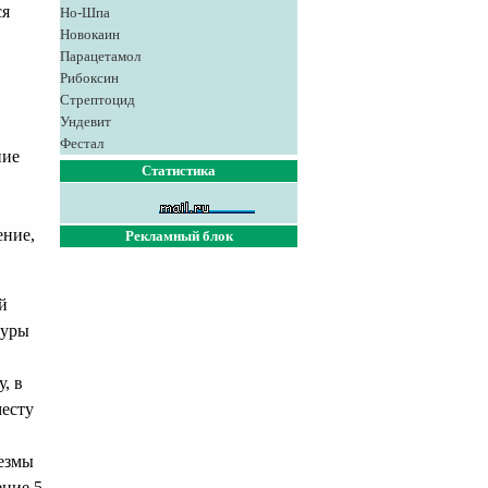
ся
Но-Шпа
Новокаин
Парацетамол
Рибоксин
Стрептоцид
Ундевит
Фестал
ние
Статистика
ение,
Рекламный блок
й
туры
, в
месту
незмы
ние 5-