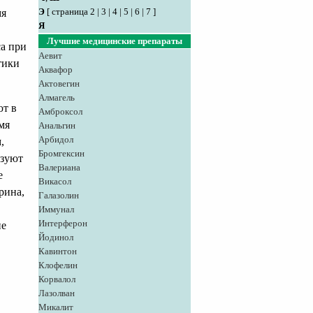
Э
[
страница 2
|
3
|
4
|
5
|
6
|
7
]
мя
Я
Лучшие медицинские препараты
са при
Аевит
тики
Аквафор
Актовегин
Алмагель
ют в
Амброксол
мя
Анальгин
Арбидол
,
Бромгексин
ьзуют
Валериана
е
Викасол
рина,
Галазолин
Иммунал
Интерферон
ие
Йодинол
Кавинтон
Клофелин
Корвалол
Лазолван
Микалит