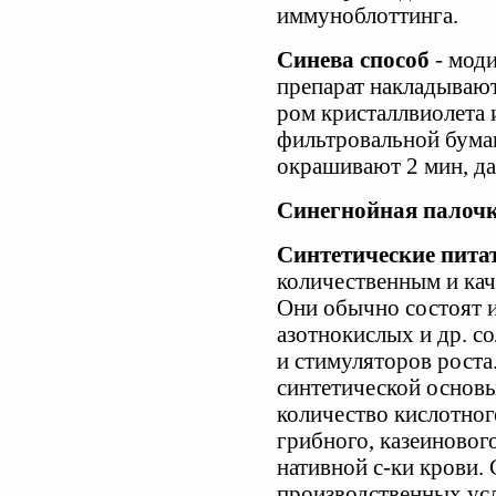
иммуноблоттинга.
Синева способ
- моди
препарат накладываю
ром кристаллвиолета
фильтровальной бумаг
окрашивают 2 мин, дал
Синегнойная палоч
Синтетические пита
количественным и кач
Они обычно состоят 
азотнокислых и др. с
и стимуляторов роста
синтетической основы
количество кислотног
грибного, казеиновог
нативной с-ки крови. 
производственных усл