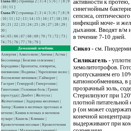
активности к протею,
Глава III
[
страница 2
|
3
|
4
|
5
|
6
|
7
|
8
|
9
|
10
|
11
]
синегнойным бактери
Глава IV
[
страница 2
|
3
|
4
|
5
|
6
|
7
|
8
|
9
сепсиса, септического
|
10
|
11
|
12
|
13
|
14
|
15
|
16
|
17
|
18
|
19
|
инфекций моче- и же
20
|
21
|
22
|
23
|
24
|
25
|
26
|
27
|
28
|
29
|
дыхания. Вводят в/м и 
30
|
в течение 7-10 дней.
64
|
65
|
66
|
67
|
68
|
69
|
70
|
71
|
72
|
73
|
74
|
75
|
76
|
77
|
78
|
79
]
Сикоз
- см. Пиодерми
Домашний лечебник
Аллергия
|
Алкоголизм
|
Ангина
|
Астма
|
Силикагель
- уплотн
Бессонница
|
Болезни селезенки
|
Бородавки
|
Бронхиты, плевриты,
хемолитотрофов. Гото
пневмония
|
Водянка
|
Укрепление волос
|
пропусканием его 10%
Воспаление яичников
|
Гайморит
|
катионообменника, в р
Гастрит
|
Геморрой
|
Гипертония
|
прозрачный золь, со
Гипотония
|
Головная боль
|
Грипп
Стерилизуют при 120°
(простуда)
|
Диабет
|
Желтуха
|
Желчегонные
|
Задержка месячных
|
плотной питательной 
Запор
|
Камни в желчных протоках и
р (он может содержат
печени
|
Камни в почках и мочевом
конечной концентраци
пузыре
|
Кашель
|
Климакс
|
выдерживают при комн
Кровотечения носовые
|
Кровотечения
созревания.
маточные
|
Малокровие (анемия)
|