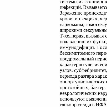
системы и ассоцииро
инфекций. Вызываетс
Заражение происходи
крови, инъекциях, че
наркоманы, гомосексу
широкими сексуальны
Т-хелперах, вызывая 
подавлению их функции
иммунодефицит. После
бессимптомного перио
продромальный перио
характерно увеличен
узлов, субфебрилитет,
периода разгара хара
оппортунистических 
протозойных, бактер.
неврологических нару
используют выявлени
гликопротеида в ИФА