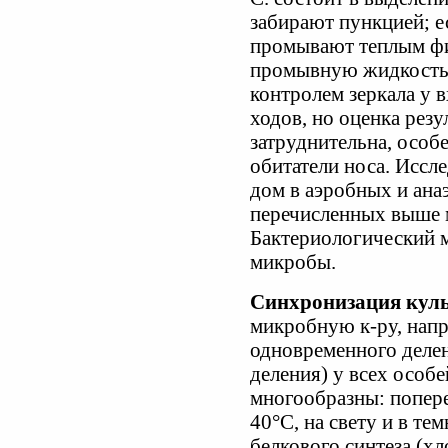
забирают пункцией; ес
промывают теплым фи
промывную жидкость.
контролем зеркала у в
ходов, но оценка резу
затруднительна, особ
обитатели носа. Иссл
дом в аэробных и ана
перечисленных выше 
Бактериологический 
микробы.
Синхронизация кул
микробную к-ру, нап
одновременного делен
деления) у всех особ
многообразны: попере
40°С, на свету и в те
белкового синтеза (х