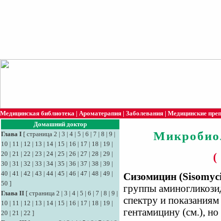
Медицинская библиотека
|
Ароматерапия
|
Заболевания
|
Медицинские пре
Домашний доктор
Микробио
Глава I
[
страница 2
|
3
|
4
|
5
|
6
|
7
|
8
|
9
|
10
|
11
|
12
|
13
|
14
|
15
|
16
|
17
|
18
|
19
|
20
|
21
|
22
|
23
|
24
|
25
|
26
|
27
|
28
|
29
|
(
30
|
31
|
32
|
33
|
34
|
35
|
36
|
37
|
38
|
39
|
40
|
41
|
42
|
43
|
44
|
45
|
46
|
47
|
48
|
49
|
Сизомицин (Sisomyc
50
]
группы аминогликози
Глава II
[
страница 2
|
3
|
4
|
5
|
6
|
7
|
8
|
9
|
спектру и показаниям
10
|
11
|
12
|
13
|
14
|
15
|
16
|
17
|
18
|
19
|
гентамицину (см.), но
20
|
21
|
22
]