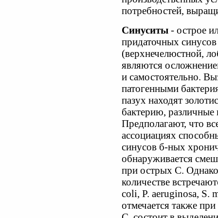
потребностей, выращи
Синуситы
- острое и
придаточных синусов
(верхнечелюстной, ло
являются осложнением
и самостоятельно. Вы
патогенными бактери
пазух находят золоти
бактерию, различные 
Предполагают, что вс
ассоциациях способн
синусов б-ных хронич
обнаруживается смеш
при острых С. Однако
количестве встречаютс
coli, P. aeruginosa, S
отмечается также при
С. состоит в выделен