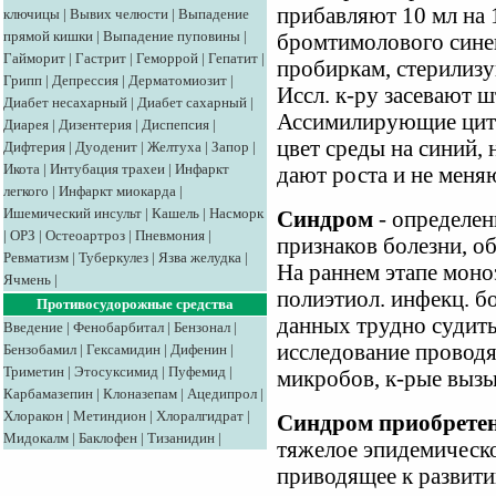
прибавляют 10 мл на 
ключицы
|
Вывих челюсти
|
Выпадение
прямой кишки
|
Выпадение пуповины
|
бромтимолового синег
Гайморит
|
Гастрит
|
Геморрой
|
Гепатит
|
пробиркам, стерилизу
Грипп
|
Депрессия
|
Дерматомиозит
|
Иссл. к-ру засевают 
Диабет несахарный
|
Диабет сахарный
|
Ассимилирующие цитр
Диарея
|
Дизентерия
|
Диспепсия
|
цвет среды на синий,
Дифтерия
|
Дуоденит
|
Желтуха
|
Запор
|
Икота
|
Интубация трахеи
|
Инфаркт
дают роста и не меня
легкого
|
Инфаркт миокарда
|
Ишемический инсульт
|
Кашель
|
Насморк
Синдром
- определен
|
ОРЗ
|
Остеоартроз
|
Пневмония
|
признаков болезни, о
Ревматизм
|
Туберкулез
|
Язва желудка
|
На раннем этапе моноэ
Ячмень
|
полиэтиол. инфекц. бо
Противосудорожные средства
данных трудно судить
Введение
|
Фенобарбитал
|
Бензонал
|
исследование проводя
Бензобамил
|
Гексамидин
|
Дифенин
|
Триметин
|
Этосуксимид
|
Пуфемид
|
микробов, к-рые вызы
Карбамазепин
|
Клоназепам
|
Ацедипрол
|
Хлоракон
|
Метиндион
|
Хлоралгидрат
|
Синдром приобрете
Мидокалм
|
Баклофен
|
Тизанидин
|
тяжелое эпидемическо
приводящее к развит