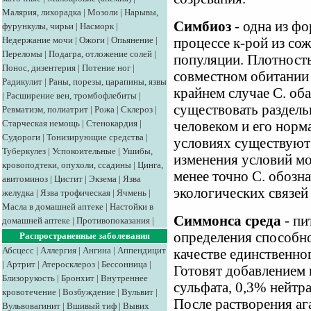
Малярия, лихорадка
|
Мозоли
|
Нарывы,
Симбиоз
- одна из ф
фурункулы, чирьи
|
Насморк
|
Недержание мочи
|
Ожоги
|
Опьянение
|
процессе к-рой из со
Переломы
|
Подагра, отложение солей
|
популяции. Плотност
Понос, дизентерия
|
Потение ног
|
совместном обитании 
Радикулит
|
Раны, порезы, царапины, язвы
крайнем случае С. об
|
Расширение вен, тромбофлебиты
|
существовать раздель
Ревматизм, полиатрит
|
Рожа
|
Склероз
|
Старческая немощь
|
Стенокардия
|
человеком и его нор
Судороги
|
Тонизирующие средства
|
условиях существуют 
Туберкулез
|
Успокоительные
|
Ушибы,
изменения условий мо
кровоподтеки, опухоли, ссадины
|
Цинга,
менее точно С. обозн
авитоминоз
|
Цистит
|
Экзема
|
Язва
экологических связей
желудка
|
Язва трофическая
|
Ячмень
|
Масла в домашней аптеке
|
Настойки в
Симмонса среда
- пи
домашней аптеке
|
Противопоказания
|
определения способно
Распространенные заболевания
Абсцесс
|
Аллергия
|
Ангина
|
Аппендицит
качестве единственно
|
Артрит
|
Атеросклероз
|
Бессонница
|
Готовят добавлением 
Близорукость
|
Бронхит
|
Внутреннее
сульфата, 0,3% нейтра
кровотечение
|
Возбуждение
|
Вульвит
|
После растворения аг
Вульвовагинит
|
Вшивый тиф
|
Вывих