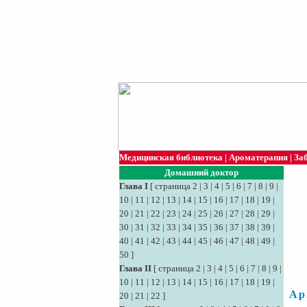
Медицинская библиотека
|
Ароматерапия
|
За
Домашний доктор
Глава I
[
страница 2
|
3
|
4
|
5
|
6
|
7
|
8
|
9
|
10
|
11
|
12
|
13
|
14
|
15
|
16
|
17
|
18
|
19
|
20
|
21
|
22
|
23
|
24
|
25
|
26
|
27
|
28
|
29
|
30
|
31
|
32
|
33
|
34
|
35
|
36
|
37
|
38
|
39
|
40
|
41
|
42
|
43
|
44
|
45
|
46
|
47
|
48
|
49
|
50
]
Глава II
[
страница 2
|
3
|
4
|
5
|
6
|
7
|
8
|
9
|
10
|
11
|
12
|
13
|
14
|
15
|
16
|
17
|
18
|
19
|
Ар
20
|
21
|
22
]