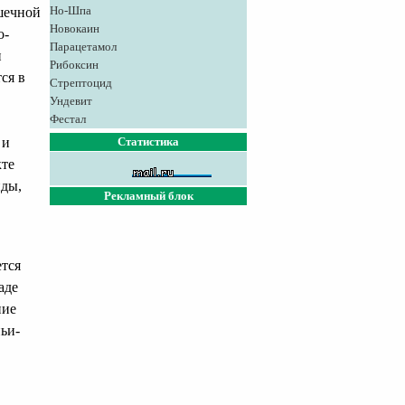
Но-Шпа
шечной
Новокаин
о-
Парацетамол
и
Рибоксин
ся в
Стрептоцид
Ундевит
Фестал
 и
Статистика
кте
иды,
Рекламный блок
тся
аде
ние
ьи-
,