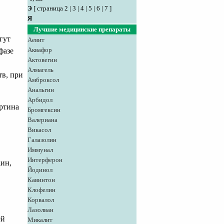
Э
[
страница 2
|
3
|
4
|
5
|
6
|
7
]
Я
Лучшие медицинские препараты
гут
Аевит
Аквафор
фазе
Актовегин
Алмагель
тв, при
Амброксол
Анальгин
Арбидол
ртина
Бромгексин
Валериана
Викасол
Галазолин
Иммунал
Интерферон
аин,
Йодинол
Кавинтон
Клофелин
Корвалол
Лазолван
ей
Микалит