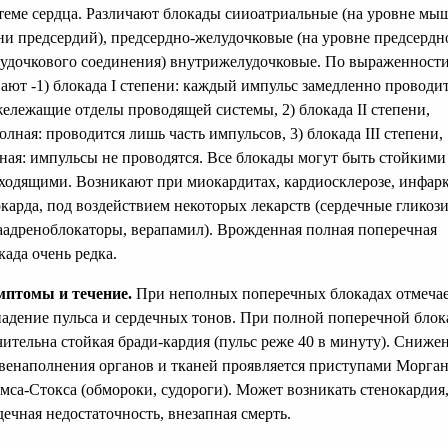
теме сердца. Различают блокады сииоатриальные (на уровне мы
ни предсердий), предсердно-желудочковые (на уровне предсердн
удочкового соединения) внутрижелудочковые. По выраженност
ают -1) блокада I степени: каждый импульс замедленно проводит
ележащие отделы проводящей системы, 2) блокада II степени,
олная: проводится лишь часть импульсов, 3) блокада III степени,
ная: импульсы не проводятся. Все блокады могут быть стойкими
ходящими. Возникают при миокардитах, кардиосклерозе, инфар
карда, под воздействием некоторых лекарств (сердечные гликоз
аадреноблокаторы, верапамил). Врожденная полная поперечная
када очень редка.
птомы и течение.
При неполных поперечных блокадах отмечае
адение пульса и сердечных тонов. При полной поперечной блок
чительна стойкая бради-кардия (пульс реже 40 в минуту). Сниже
венаполнения органов и тканей проявляется приступами Морган
мса-Стокса (обмороки, судороги). Может возникать стенокардия
дечная недостаточность, внезапная смерть.