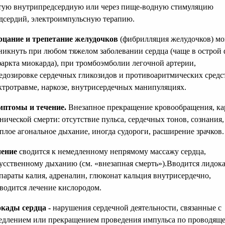
тую внутрипредсердиую или через пище-водную стимуляцию
дсердий, электроимпульсную терапию.
цание и трепетание желудочков
(фибрилляция желудочков) мо
никнуть при любом тяжелом заболевании сердца (чаще в острой 
аркта миокарда), при тромбоэмболии легочной артерии,
едозировке сердечных гликозидов и противоаритмических средс
ктротравме, наркозе, внутрисердечных манипуляциях.
птомы и течение.
Внезапное прекращение кровообращения, ка
нической смерти: отсутствие пульса, сердечных тонов, сознания,
плое агональное дыхание, иногда судороги, расширение зрачков.
чение
сводится к немедленному непрямому массажу сердца,
усственному дыханию (см. «внезапная смерть»).Вводится лидок
параты калия, адреналин, глюконат кальция внутрисердечно,
водится лечение кислородом.
кады сердца -
нарушения сердечной деятельности, связанные с
едлением или прекращением проведения импульса по проводящ