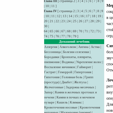
Глава III
[
страница 2
|
3
|
4
|
5
|
6
|
7
|
8
|
9
Мер
|
10
|
11
]
Глава IV
[
страница 2
|
3
|
4
|
5
|
6
|
7
|
8
|
9
сок
|
10
|
11
|
12
|
13
|
14
|
15
|
16
|
17
|
18
|
19
|
в ц
20
|
21
|
22
|
23
|
24
|
25
|
26
|
27
|
28
|
29
|
час
30
|
сто
64
|
65
|
66
|
67
|
68
|
69
|
70
|
71
|
72
|
73
|
сер
74
|
75
|
76
|
77
|
78
|
79
]
Домашний лечебник
Сим
Аллергия
|
Алкоголизм
|
Ангина
|
Астма
|
бол
Бессонница
|
Болезни селезенки
|
Бородавки
|
Бронхиты, плевриты,
зву
пневмония
|
Водянка
|
Укрепление волос
|
спо
Воспаление яичников
|
Гайморит
|
Отм
Гастрит
|
Геморрой
|
Гипертония
|
Гипотония
|
Головная боль
|
Грипп
Леч
(простуда)
|
Диабет
|
Желтуха
|
рит
Желчегонные
|
Задержка месячных
|
вну
Запор
|
Камни в желчных протоках и
печени
|
Камни в почках и мочевом
опе
пузыре
|
Кашель
|
Климакс
|
Для
Кровотечения носовые
|
Кровотечения
нов
маточные
|
Малокровие (анемия)
|