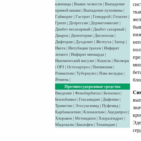
сис
ключицы
|
Вывих челюсти
|
Выпадение
прямой кишки
|
Выпадение пуповины
|
тка
Гайморит
|
Гастрит
|
Геморрой
|
Гепатит
|
жел
Грипп
|
Депрессия
|
Дерматомиозит
|
быв
Диабет несахарный
|
Диабет сахарный
|
ниж
Диарея
|
Дизентерия
|
Диспепсия
|
неп
Дифтерия
|
Дуоденит
|
Желтуха
|
Запор
|
Икота
|
Интубация трахеи
|
Инфаркт
пол
легкого
|
Инфаркт миокарда
|
пре
Ишемический инсульт
|
Кашель
|
Насморк
мио
|
ОРЗ
|
Остеоартроз
|
Пневмония
|
бет
Ревматизм
|
Туберкулез
|
Язва желудка
|
бло
Ячмень
|
Противосудорожные средства
Сим
Введение
|
Фенобарбитал
|
Бензонал
|
Бензобамил
|
Гексамидин
|
Дифенин
|
вып
Триметин
|
Этосуксимид
|
Пуфемид
|
зна
Карбамазепин
|
Клоназепам
|
Ацедипрол
|
кро
Хлоракон
|
Метиндион
|
Хлоралгидрат
|
Эде
Мидокалм
|
Баклофен
|
Тизанидин
|
сер