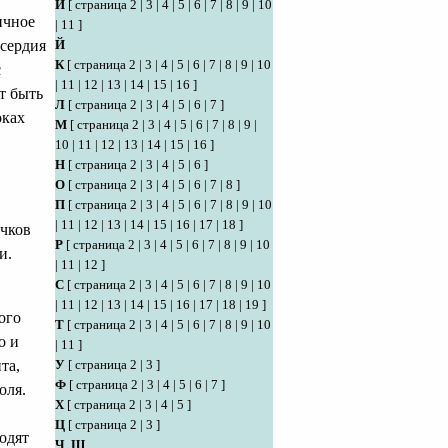
И
[
страница 2
|
3
|
4
|
5
|
6
|
7
|
8
|
9
|
10
ичное
|
11
]
сердия
Й
К
[
страница 2
|
3
|
4
|
5
|
6
|
7
|
8
|
9
|
10
с
|
11
|
12
|
13
|
14
|
15
|
16
]
т быть
Л
[
страница 2
|
3
|
4
|
5
|
6
|
7
]
оках
М
[
страница 2
|
3
|
4
|
5
|
6
|
7
|
8
|
9
|
10
|
11
|
12
|
13
|
14
|
15
|
16
]
Н
[
страница 2
|
3
|
4
|
5
|
6
]
О
[
страница 2
|
3
|
4
|
5
|
6
|
7
|
8
]
П
[
страница 2
|
3
|
4
|
5
|
6
|
7
|
8
|
9
|
10
|
11
|
12
|
13
|
14
|
15
|
16
|
17
|
18
]
очков
Р
[
страница 2
|
3
|
4
|
5
|
6
|
7
|
8
|
9
|
10
и.
|
11
|
12
]
С
[
страница 2
|
3
|
4
|
5
|
6
|
7
|
8
|
9
|
10
|
11
|
12
|
13
|
14
|
15
|
16
|
17
|
18
|
19
]
ого
Т
[
страница 2
|
3
|
4
|
5
|
6
|
7
|
8
|
9
|
10
о и
|
11
]
та,
У
[
страница 2
|
3
]
Ф
[
страница 2
|
3
|
4
|
5
|
6
|
7
]
оля.
Х
[
страница 2
|
3
|
4
|
5
]
Ц
[
страница 2
|
3
]
одят
Ч
,
Ш