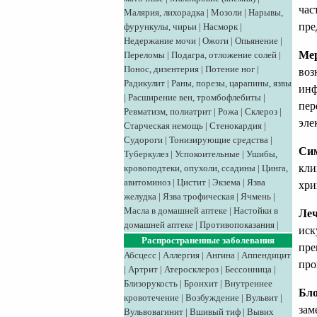
час
Малярия, лихорадка
|
Мозоли
|
Нарывы,
пре
фурункулы, чирьи
|
Насморк
|
Недержание мочи
|
Ожоги
|
Опьянение
|
Мер
Переломы
|
Подагра, отложение солей
|
Понос, дизентерия
|
Потение ног
|
воз
Радикулит
|
Раны, порезы, царапины, язвы
инф
|
Расширение вен, тромбофлебиты
|
пер
Ревматизм, полиатрит
|
Рожа
|
Склероз
|
эле
Старческая немощь
|
Стенокардия
|
Судороги
|
Тонизирующие средства
|
Сим
Туберкулез
|
Успокоительные
|
Ушибы,
кли
кровоподтеки, опухоли, ссадины
|
Цинга,
авитоминоз
|
Цистит
|
Экзема
|
Язва
хри
желудка
|
Язва трофическая
|
Ячмень
|
Масла в домашней аптеке
|
Настойки в
Ле
домашней аптеке
|
Противопоказания
|
иск
Распространенные заболевания
пре
Абсцесс
|
Аллергия
|
Ангина
|
Аппендицит
про
|
Артрит
|
Атеросклероз
|
Бессонница
|
Близорукость
|
Бронхит
|
Внутреннее
Бло
кровотечение
|
Возбуждение
|
Вульвит
|
зам
Вульвовагинит
|
Вшивый тиф
|
Вывих