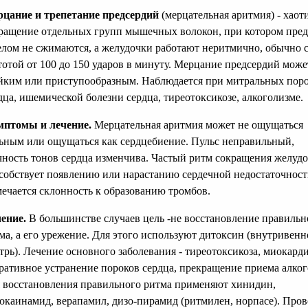
цание и трепетание предсердий
(мерцательная аритмия) - хаот
ращение отдельных групп мышечных волокон, при котором пред
елом не сжимаются, а желудочки работают неритмично, обычно 
тотой от 100 до 150 ударов в минуту. Мерцание предсердий може
йким или приступообразным. Наблюдается при митральных пор
дца, ишемической болезни сердца, тиреотоксикозе, алкоголизме.
птомы и лечение.
Мерцательная аритмия может не ощущаться
ьным или ощущаться как сердцебиение. Пульс неправильный,
чность тонов сердца изменчива. Частый ритм сокращения желуд
собствует появлению или нарастанию сердечной недостаточност
ечается склонность к образованию тромбов.
ение.
В большинстве случаев цель -не восстановление правильн
ма, а его урежение. Для этого используют дитоксин (внутривенн
трь). Лечение основного заболевания - тиреотоксикоза, миокарди
ративное устранение пороков сердца, прекращение приема алког
 восстановления правильного ритма применяют хинидин,
окаинамид, верапамил, дизо-пирамид (ритмилен, норпасе). Пров