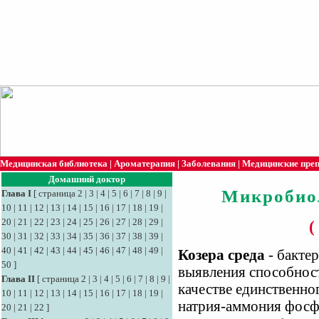
Медицинская библиотека
|
Ароматерапия
|
Заболевания
|
Медицинские пре
Домашний доктор
Микробио
Глава I
[
страница 2
|
3
|
4
|
5
|
6
|
7
|
8
|
9
|
10
|
11
|
12
|
13
|
14
|
15
|
16
|
17
|
18
|
19
|
20
|
21
|
22
|
23
|
24
|
25
|
26
|
27
|
28
|
29
|
(
30
|
31
|
32
|
33
|
34
|
35
|
36
|
37
|
38
|
39
|
40
|
41
|
42
|
43
|
44
|
45
|
46
|
47
|
48
|
49
|
Козера среда
- бактер
50
]
выявления способност
Глава II
[
страница 2
|
3
|
4
|
5
|
6
|
7
|
8
|
9
|
качестве единственно
10
|
11
|
12
|
13
|
14
|
15
|
16
|
17
|
18
|
19
|
натрия-аммония фосфат
20
|
21
|
22
]