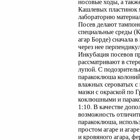
носовые ходы, а такж
Кашлевых пластинок м
лабораторию материа
Посев делают тампоно
специальные среды (
агар Борде) сначала в
через нее перпендику
Инкубация посевов пр
рассматривают в стер
лупой. С подозритель
паракоклюша колоний
влажных сероватых с 
мазки с окраской по Г
коклюшными и парако
1:10. В качестве доп
возможность отличит
паракоклюша, использ
простом агаре и агар
и кровяного агара, ф