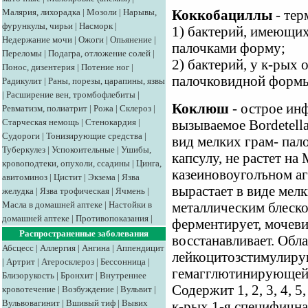
Малярия, лихорадка
|
Мозоли
|
Нарывы,
Коккобациллы
- тер
фурункулы, чирьи
|
Насморк
|
1) бактерий, имеющи
Недержание мочи
|
Ожоги
|
Опьянение
|
палочками форму;
Переломы
|
Подагра, отложение солей
|
2) бактерий, у к-рых 
Понос, дизентерия
|
Потение ног
|
палочковидной форм
Радикулит
|
Раны, порезы, царапины, язвы
|
Расширение вен, тромбофлебиты
|
Коклюш
- острое инф
Ревматизм, полиатрит
|
Рожа
|
Склероз
|
Старческая немощь
|
Стенокардия
|
вызываемое Bordetella 
Судороги
|
Тонизирующие средства
|
вид мелких грам- пал
Туберкулез
|
Успокоительные
|
Ушибы,
капсулу, не растет на
кровоподтеки, опухоли, ссадины
|
Цинга,
казеиновоуголъном ага
авитоминоз
|
Цистит
|
Экзема
|
Язва
вырастает в виде мел
желудка
|
Язва трофическая
|
Ячмень
|
Масла в домашней аптеке
|
Настойки в
металлическим блеско
домашней аптеке
|
Противопоказания
|
ферментирует, мочевин
Распространенные заболевания
восстанавливает. Обл
Абсцесс
|
Аллергия
|
Ангина
|
Аппендицит
лейкоцитозстимулиру
|
Артрит
|
Атеросклероз
|
Бессонница
|
гемагглютинирующей 
Близорукость
|
Бронхит
|
Внутреннее
Содержит 1, 2, 3, 4, 5
кровотечение
|
Возбуждение
|
Вульвит
|
Вульвовагинит
|
Вшивый тиф
|
Вывих
к-рых 1-я специфична