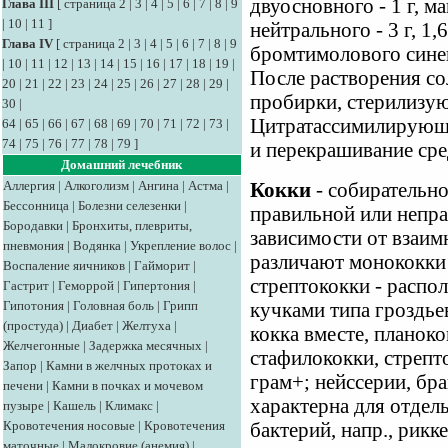
двуосновного - 1 г, ма
Глава III
[
страница 2
|
3
|
4
|
5
|
6
|
7
|
8
|
9
|
10
|
11
]
нейтрального - 3 г, 1
Глава IV
[
страница 2
|
3
|
4
|
5
|
6
|
7
|
8
|
9
бромтимолового синего
|
10
|
11
|
12
|
13
|
14
|
15
|
16
|
17
|
18
|
19
|
После растворения сол
20
|
21
|
22
|
23
|
24
|
25
|
26
|
27
|
28
|
29
|
пробирки, стерилизую
30
|
Цитратассимилирующ
64
|
65
|
66
|
67
|
68
|
69
|
70
|
71
|
72
|
73
|
74
|
75
|
76
|
77
|
78
|
79
]
и перекрашивание сре
Домашний лечебник
Аллергия
|
Алкоголизм
|
Ангина
|
Астма
|
Кокки
- собирательно
Бессонница
|
Болезни селезенки
|
правильной или непр
Бородавки
|
Бронхиты, плевриты,
зависимости от взаим
пневмония
|
Водянка
|
Укрепление волос
|
различают монококки 
Воспаление яичников
|
Гайморит
|
стрептококки - распо
Гастрит
|
Геморрой
|
Гипертония
|
Гипотония
|
Головная боль
|
Грипп
кучками типа гроздьев
(простуда)
|
Диабет
|
Желтуха
|
кокка вместе, планоко
Желчегонные
|
Задержка месячных
|
стафилококки, стрепт
Запор
|
Камни в желчных протоках и
грам+; нейссерии, бр
печени
|
Камни в почках и мочевом
характерна для отдел
пузыре
|
Кашель
|
Климакс
|
Кровотечения носовые
|
Кровотечения
бактерий, напр., рикк
маточные
|
Малокровие (анемия)
|