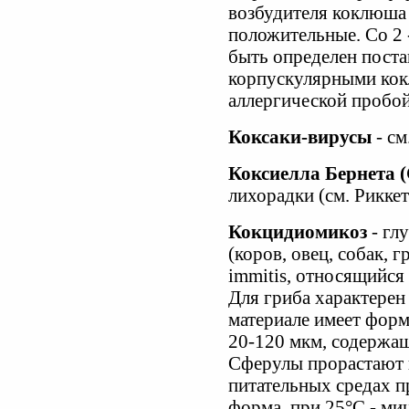
возбудителя коклюша
положительные. Со 2 -
быть определен поста
корпускулярными ко
аллергической пробой
Коксаки-вирусы
- см
Коксиелла Бернета (C
лихорадки (см. Риккет
Кокцидиомикоз
- гл
(коров, овец, собак, 
immitis, относящийся 
Для гриба характере
материале имеет форм
20-120 мкм, содержащ
Сферулы прорастают 
питательных средах п
форма, при 25°С - миц