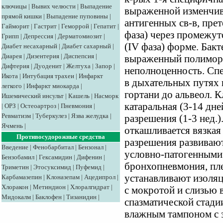
ключицы
|
Вывих челюсти
|
Выпадение
выраженной изменчив
прямой кишки
|
Выпадение пуповины
|
антигенных св-в, прет
Гайморит
|
Гастрит
|
Геморрой
|
Гепатит
|
фаза) через промежуто
Грипп
|
Депрессия
|
Дерматомиозит
|
(IV фаза) форме. Бак
Диабет несахарный
|
Диабет сахарный
|
Диарея
|
Дизентерия
|
Диспепсия
|
выраженный полиморф
Дифтерия
|
Дуоденит
|
Желтуха
|
Запор
|
неполноценность. Сп
Икота
|
Интубация трахеи
|
Инфаркт
в дыхательных путях 
легкого
|
Инфаркт миокарда
|
гортани до альвеол. К
Ишемический инсульт
|
Кашель
|
Насморк
катаральная (3-14 дней
|
ОРЗ
|
Остеоартроз
|
Пневмония
|
Ревматизм
|
Туберкулез
|
Язва желудка
|
разрешения (1-3 нед.)
Ячмень
|
откашливается вязкая
Противосудорожные средства
разрешения развиваю
Введение
|
Фенобарбитал
|
Бензонал
|
условно-патогенными 
Бензобамил
|
Гексамидин
|
Дифенин
|
бронхопневмония, пле
Триметин
|
Этосуксимид
|
Пуфемид
|
устанавливают изоляц
Карбамазепин
|
Клоназепам
|
Ацедипрол
|
Хлоракон
|
Метиндион
|
Хлоралгидрат
|
с мокротой и слизью в
Мидокалм
|
Баклофен
|
Тизанидин
|
спазматической стади
влажным тампоном с з