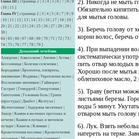
2). Никогда не мыть г
Глава III
[
страница 2
|
3
|
4
|
5
|
6
|
7
|
8
|
9
|
10
|
11
]
Обязательно кипятить,
Глава IV
[
страница 2
|
3
|
4
|
5
|
6
|
7
|
8
|
9
для мытья головы.
|
10
|
11
|
12
|
13
|
14
|
15
|
16
|
17
|
18
|
19
|
20
|
21
|
22
|
23
|
24
|
25
|
26
|
27
|
28
|
29
|
3). Беречь голову от 
30
|
корни волос, беречь о
64
|
65
|
66
|
67
|
68
|
69
|
70
|
71
|
72
|
73
|
74
|
75
|
76
|
77
|
78
|
79
]
4). При выпадении во
Домашний лечебник
систематически употр
Аллергия
|
Алкоголизм
|
Ангина
|
Астма
|
пить отвар молодых в
Бессонница
|
Болезни селезенки
|
Бородавки
|
Бронхиты, плевриты,
Хорошо после мытья г
пневмония
|
Водянка
|
Укрепление волос
|
облепиховое масло, 2 
Воспаление яичников
|
Гайморит
|
Гастрит
|
Геморрой
|
Гипертония
|
5). Траву (ветки мож
Гипотония
|
Головная боль
|
Грипп
листьями березы. Горс
(простуда)
|
Диабет
|
Желтуха
|
воды 5 минут. Укутать
Желчегонные
|
Задержка месячных
|
отваром мыть голову 
Запор
|
Камни в желчных протоках и
печени
|
Камни в почках и мочевом
6). Лук. Взять неболь
пузыре
|
Кашель
|
Климакс
|
Кровотечения носовые
|
Кровотечения
натереть на терке. За
маточные
|
Малокровие (анемия)
|