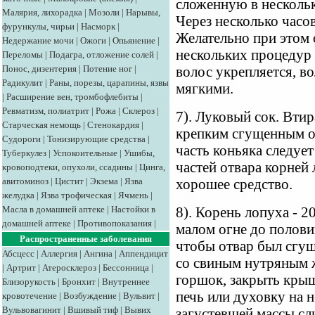
сложенную в нескольк
Малярия, лихорадка
|
Мозоли
|
Нарывы,
Через несколько часо
фурункулы, чирьи
|
Насморк
|
Желательно при этом 
Недержание мочи
|
Ожоги
|
Опьянение
|
нескольких процедур 
Переломы
|
Подагра, отложение солей
|
Понос, дизентерия
|
Потение ног
|
волос укрепляется, в
Радикулит
|
Раны, порезы, царапины, язвы
мягкими.
|
Расширение вен, тромбофлебиты
|
Ревматизм, полиатрит
|
Рожа
|
Склероз
|
7). Луковый сок. Втир
Старческая немощь
|
Стенокардия
|
крепким сгущенным о
Судороги
|
Тонизирующие средства
|
часть коньяка следует
Туберкулез
|
Успокоительные
|
Ушибы,
частей отвара корней 
кровоподтеки, опухоли, ссадины
|
Цинга,
авитоминоз
|
Цистит
|
Экзема
|
Язва
хорошее средство.
желудка
|
Язва трофическая
|
Ячмень
|
Масла в домашней аптеке
|
Настойки в
8). Корень лопуха - 20
домашней аптеке
|
Противопоказания
|
малом огне до полови
Распространенные заболевания
чтобы отвар был сгущ
Абсцесс
|
Аллергия
|
Ангина
|
Аппендицит
со свиным нутряным ж
|
Артрит
|
Атеросклероз
|
Бессонница
|
горшок, закрыть крыш
Близорукость
|
Бронхит
|
Внутреннее
печь или духовку на 
кровотечение
|
Возбуждение
|
Вульвит
|
Вульвовагинит
|
Вшивый тиф
|
Вывих
загустевшей массы сли