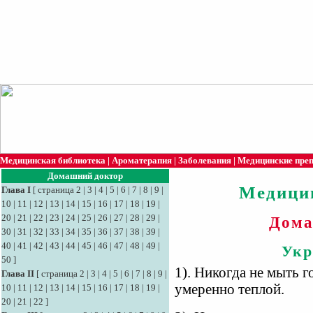
Медицинская библиотека
|
Ароматерапия
|
Заболевания
|
Медицинские пре
Домашний доктор
Медици
Глава I
[
страница 2
|
3
|
4
|
5
|
6
|
7
|
8
|
9
|
10
|
11
|
12
|
13
|
14
|
15
|
16
|
17
|
18
|
19
|
20
|
21
|
22
|
23
|
24
|
25
|
26
|
27
|
28
|
29
|
Дома
30
|
31
|
32
|
33
|
34
|
35
|
36
|
37
|
38
|
39
|
40
|
41
|
42
|
43
|
44
|
45
|
46
|
47
|
48
|
49
|
Укр
50
]
1). Никогда не мыть г
Глава II
[
страница 2
|
3
|
4
|
5
|
6
|
7
|
8
|
9
|
умеренно теплой.
10
|
11
|
12
|
13
|
14
|
15
|
16
|
17
|
18
|
19
|
20
|
21
|
22
]