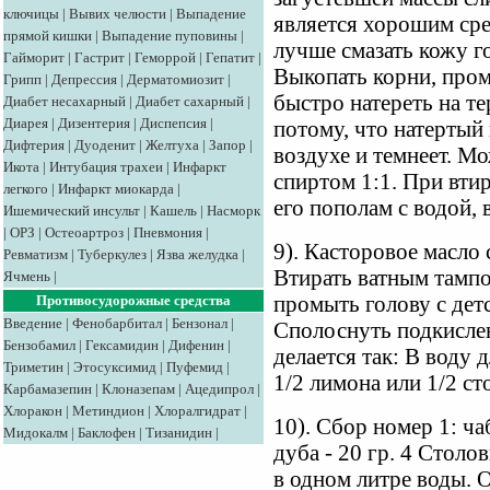
ключицы
|
Вывих челюсти
|
Выпадение
является хорошим сре
прямой кишки
|
Выпадение пуповины
|
лучше смазать кожу г
Гайморит
|
Гастрит
|
Геморрой
|
Гепатит
|
Выкопать корни, про
Грипп
|
Депрессия
|
Дерматомиозит
|
быстро натереть на те
Диабет несахарный
|
Диабет сахарный
|
Диарея
|
Дизентерия
|
Диспепсия
|
потому, что натертый
Дифтерия
|
Дуоденит
|
Желтуха
|
Запор
|
воздухе и темнеет. М
Икота
|
Интубация трахеи
|
Инфаркт
спиртом 1:1. При втир
легкого
|
Инфаркт миокарда
|
его пополам с водой, 
Ишемический инсульт
|
Кашель
|
Насморк
|
ОРЗ
|
Остеоартроз
|
Пневмония
|
9). Касторовое масло
Ревматизм
|
Туберкулез
|
Язва желудка
|
Втирать ватным тампо
Ячмень
|
Противосудорожные средства
промыть голову с де
Введение
|
Фенобарбитал
|
Бензонал
|
Сполоснуть подкисле
Бензобамил
|
Гексамидин
|
Дифенин
|
делается так: В воду
Триметин
|
Этосуксимид
|
Пуфемид
|
1/2 лимона или 1/2 ст
Карбамазепин
|
Клоназепам
|
Ацедипрол
|
Хлоракон
|
Метиндион
|
Хлоралгидрат
|
10). Сбор номер 1: чаб
Мидокалм
|
Баклофен
|
Тизанидин
|
дуба - 20 гр. 4 Стол
в одном литре воды. 