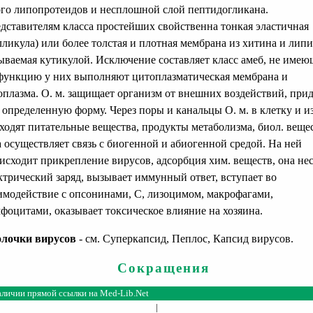
го липопротеидов и несплошной слой пептидогликана.
дставителям класса простейших свойственна тонкая эластичная
лликула) или более толстая и плотная мембрана из хитина и липи
ываемая кутикулой. Исключение составляет класс амеб, не имею
функцию у них выполняют цитоплазматическая мембрана и
оплазма. О. м. защищает организм от внешних воздействий, прид
 определенную форму. Через поры и канальцы О. м. в клетку и из
ходят питательные вещества, продукты метаболизма, биол. вещес
 осуществляет связь с биогенной и абиогенной средой. На ней
исходит прикрепление вирусов, адсорбция хим. веществ, она не
ктрический заряд, вызывает иммунный ответ, вступает во
имодействие с опсонинами, С, лизоцимом, макрофагами,
фоцитами, оказывает токсическое влияние на хозяина.
лочки вирусов
- см. Суперкапсид, Пеплос, Капсид вирусов.
Сокращения
аличии прямой ссылки на
Med-Lib.Net
|