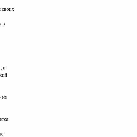
я своих
я в
, в
ский
- из
ется
ке