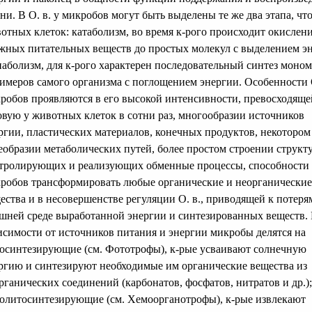
ни. В О. в. у микробов могут быть выделены те же два этапа, что
отных клеток: катаболизм, во время к-рого происходит окислен
жных питательных веществ до простых молекул с выделением э
наболизм, для к-рого характерен последовательный синтез моном
имеров самого организма с поглощением энергии. Особенности О
робов проявляются в его высокой интенсивности, превосходяще
овую у животных клеток в сотни раз, многообразии источников
ргии, пластических материалов, конечных продуктов, некотором
еобразии метаболических путей, более простом строении структу
тролирующих и реализующих обменные процессы, способности
робов трансформировать любые органические и неорганические
ества и в несовершенстве регуляции О. в., приводящей к потеря
шней среде выработанной энергии и синтезированных веществ.
исимости от источников питания и энергии микробы делятся на
осинтезирующие (см. Фототрофы), к-рые усваивают солнечную
ргию и синтезируют необходимые им органические вещества из
рганических соединений (карбонатов, фосфатов, нитратов и др.);
олитосинтезирующие (см. Хемоорганотрофы), к-рые извлекают