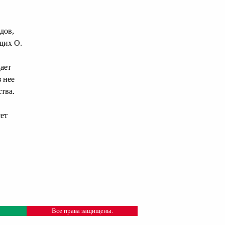
дов,
щих О.
ает
 нее
тва.
сет
Все права защищены.