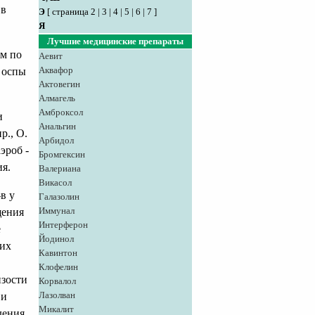
 в
Э
[
страница 2
|
3
|
4
|
5
|
6
|
7
]
Я
Лучшие медицинские препараты
им по
Аевит
Аквафор
 оспы
Актовегин
Алмагель
Амброксол
и
Анальгин
р., О.
Арбидол
эроб -
Бромгексин
я.
Валериана
Викасол
в у
Галазолин
Иммунал
щения
Интерферон
е
Йодинол
ших
Кавинтон
Клофелин
изости
Корвалол
Лазолван
 и
Микалит
дения