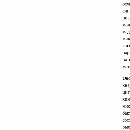
осу
син
пов
мол
мед
мик
жиз
нар
пат
мат
Обо
кна
цит
хим
мно
бак
сос
рые