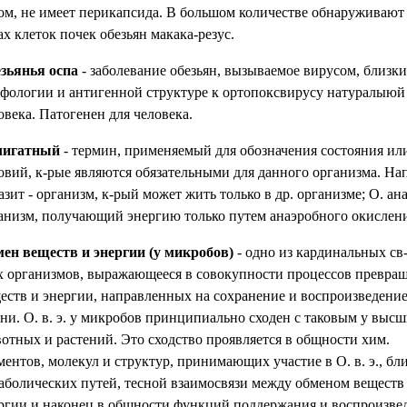
ом, не имеет перикапсида. В большом количестве обнаруживают
ах клеток почек обезьян макака-резус.
зьянья оспа
- заболевание обезьян, вызываемое вирусом, близк
фологии и антигенной структуре к ортопоксвирусу натуралыюй
овека. Патогенен для человека.
лигатный
- термин, применяемый для обозначения состояния ил
овий, к-рые являются обязательными для данного организма. Нап
азит - организм, к-рый может жить только в др. организме; О. ана
анизм, получающий энергию только путем анаэробного окислени
ен веществ и энергии (у микробов)
- одно из кардинальных св-
х организмов, выражающееся в совокупности процессов превра
еств и энергии, направленных на сохранение и воспроизведени
ни. О. в. э. у микробов принципиально сходен с таковым у выс
отных и растений. Это сходство проявляется в общности хим.
ментов, молекул и структур, принимающих участие в О. в. э., бл
аболических путей, тесной взаимосвязи между обменом веществ
ргии и наконец в общности функций поддержания и воспроизве