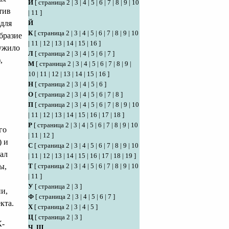
И
[
страница 2
|
3
|
4
|
5
|
6
|
7
|
8
|
9
|
10
тив
|
11
]
 для
Й
К
[
страница 2
|
3
|
4
|
5
|
6
|
7
|
8
|
9
|
10
бразие
|
11
|
12
|
13
|
14
|
15
|
16
]
лужило
Л
[
страница 2
|
3
|
4
|
5
|
6
|
7
]
,
М
[
страница 2
|
3
|
4
|
5
|
6
|
7
|
8
|
9
|
10
|
11
|
12
|
13
|
14
|
15
|
16
]
Н
[
страница 2
|
3
|
4
|
5
|
6
]
О
[
страница 2
|
3
|
4
|
5
|
6
|
7
|
8
]
П
[
страница 2
|
3
|
4
|
5
|
6
|
7
|
8
|
9
|
10
|
11
|
12
|
13
|
14
|
15
|
16
|
17
|
18
]
Р
[
страница 2
|
3
|
4
|
5
|
6
|
7
|
8
|
9
|
10
го
|
11
|
12
]
) и
С
[
страница 2
|
3
|
4
|
5
|
6
|
7
|
8
|
9
|
10
ал
|
11
|
12
|
13
|
14
|
15
|
16
|
17
|
18
|
19
]
ы,
Т
[
страница 2
|
3
|
4
|
5
|
6
|
7
|
8
|
9
|
10
|
11
]
У
[
страница 2
|
3
]
ии,
Ф
[
страница 2
|
3
|
4
|
5
|
6
|
7
]
кта.
Х
[
страница 2
|
3
|
4
|
5
]
Ц
[
страница 2
|
3
]
К-
Ч
,
Ш