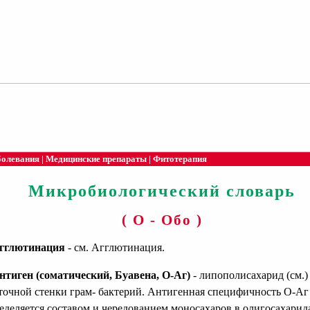
болевания
|
Медицинские препараты
|
Фитотерапия
Микробиологический словарь
( О - Обо )
гглютинация
- см. Агглютинация.
нтиген (соматический, Буавена, О-Аг)
- липополисахарид (см.)
точной стенки грам- бактерий. Антигенная специфичность О-Аг
еделяется составом и чередованием моносахаров в олигосахарид