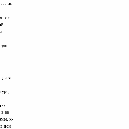
рессии
ми их
ой
и
 для
щаяся
туре,
тва
 в ее
змы, к-
 в ней