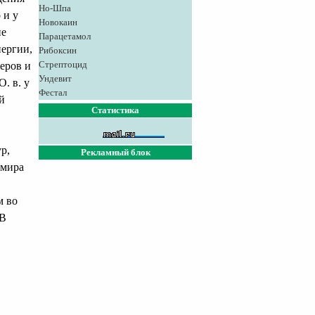
Но-Шпа
 и у
Новокаин
ие
Парацетамол
нергии,
Рибоксин
Стрептоцид
еров и
Ундевит
. в. у
Фестал
й
Статистика
р,
Рекламный блок
 мира
м во
 В