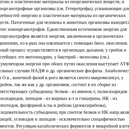
ргию и пластические материалы из неорганических веществ, и
оорганотрофные организмы (см. Гетеротрофы), усваивающие дл
ребностей энергию и пластические материалы из органических
еств. Патогенные для человека и животных организмы находятс
ппе хемоорганотрофов. Единственным источником энергии для
оорганотрофов является энергия, заключенная в органических
динениях, из к-рых она извлекается с помощью биол. окисления.
ный процесс осуществляется в органоидах дыхания, у грибов и
стейших это митохондрии, у бактерий - мезосомы (см.).
умулятором энергии при обоих путях окисления выступает АТФ
ельных случаях НАДФ и др. органические фосфаты. Анаболиче
п О.в., конечной фазой к-рого является синтез макромолекул, у
робов, так же как у др. организмов, состоит в их сборке из
тветствующих субъединиц: белков - из аминок-т, полисахаридов 
осахаридов, липидов - из жирных к-т и глицерина, НК - из
леотидов, фосфорной к-ты и рибозы (дезоксирибозы).
ледовательность субъединиц при синтезе белков и НК напр.авля
рицей, углеводов и липидов - исключительно специфичностью
ментов. Регуляция катаболических ферментов в микробной клет