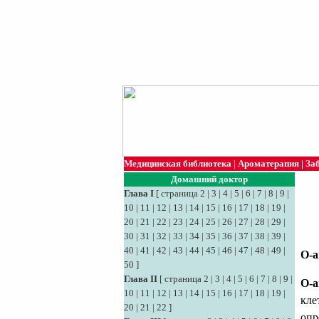
Медицинская библиотека
|
Ароматерапия
|
За
Домашний доктор
Глава I
[
страница 2
|
3
|
4
|
5
|
6
|
7
|
8
|
9
|
10
|
11
|
12
|
13
|
14
|
15
|
16
|
17
|
18
|
19
|
20
|
21
|
22
|
23
|
24
|
25
|
26
|
27
|
28
|
29
|
30
|
31
|
32
|
33
|
34
|
35
|
36
|
37
|
38
|
39
|
40
|
41
|
42
|
43
|
44
|
45
|
46
|
47
|
48
|
49
|
О-а
50
]
Глава II
[
страница 2
|
3
|
4
|
5
|
6
|
7
|
8
|
9
|
О-а
10
|
11
|
12
|
13
|
14
|
15
|
16
|
17
|
18
|
19
|
кле
20
|
21
|
22
]
опр