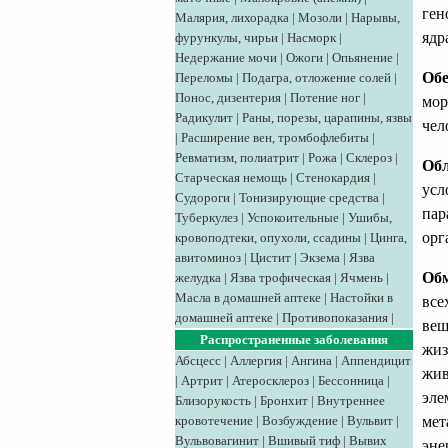
ген
Малярия, лихорадка
|
Мозоли
|
Нарывы,
ядр
фурункулы, чирьи
|
Насморк
|
Недержание мочи
|
Ожоги
|
Опьянение
|
Обе
Переломы
|
Подагра, отложение солей
|
Понос, дизентерия
|
Потение ног
|
мор
Радикулит
|
Раны, порезы, царапины, язвы
чел
|
Расширение вен, тромбофлебиты
|
Ревматизм, полиатрит
|
Рожа
|
Склероз
|
Об
Старческая немощь
|
Стенокардия
|
усл
Судороги
|
Тонизирующие средства
|
пар
Туберкулез
|
Успокоительные
|
Ушибы,
орг
кровоподтеки, опухоли, ссадины
|
Цинга,
авитоминоз
|
Цистит
|
Экзема
|
Язва
Обм
желудка
|
Язва трофическая
|
Ячмень
|
Масла в домашней аптеке
|
Настойки в
все
домашней аптеке
|
Противопоказания
|
вещ
Распространенные заболевания
жиз
Абсцесс
|
Аллергия
|
Ангина
|
Аппендицит
жив
|
Артрит
|
Атеросклероз
|
Бессонница
|
эле
Близорукость
|
Бронхит
|
Внутреннее
мет
кровотечение
|
Возбуждение
|
Вульвит
|
Вульвовагинит
|
Вшивый тиф
|
Вывих
эне