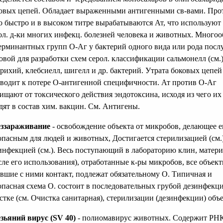
овых цепей. Обладает выраженными антигенными св-вами. Про
о быстро и в высоком титре вырабатываются Ат, что используют
ол. д-ки многих инфекц. болезней человека и животных. Многоо
ерминантных групп О-Аг у бактерий одного вида или рода пос
овой для разработки схем серол. классификации сальмонелл (см.)
рихий, клебсиелл, шигелл и др. бактерий. Утрата боковых цепей
водит к потере О-антигенной специфичности. Ат против О-Аг
ищают от токсического действия эндотоксина, исходя из чего их
дят в состав хим. вакцин. См. Антигены.
ззараживание
- освобождение объекта от микробов, делающее е
опасным для людей и животных, Достигается стерилизацией (см.
инфекцией (см.). Весь поступающий в лабораторию клин, матери
сле его использования), отработанные к-ры микробов, все объект
вшие с ними контакт, подлежат обязательному О. Типичная и
опасная схема О. состоит в последовательных грубой дезинфекц
стке (см. Очистка санитарная), стерилизации (дезинфекции) объе
зьяний вирус (SV 40)
- полиомавирус животных. Содержит РН