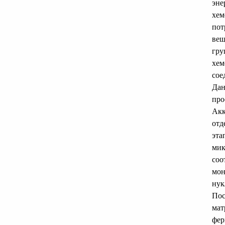
эне
хем
пот
вещ
гру
хем
сое
Дан
про
Акк
отд
эта
мик
соо
мон
нук
Пос
мат
фер