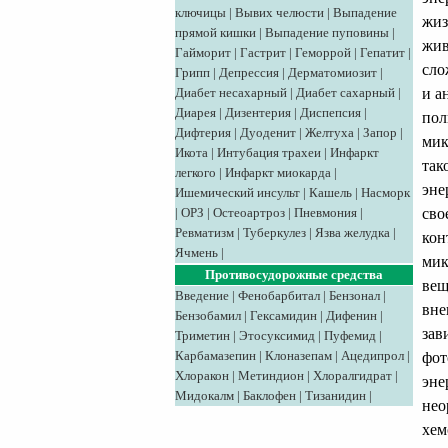
ключицы
|
Вывих челюсти
|
Выпадение
жиз
прямой кишки
|
Выпадение пуповины
|
жив
Гайморит
|
Гастрит
|
Геморрой
|
Гепатит
|
сло
Грипп
|
Депрессия
|
Дерматомиозит
|
и а
Диабет несахарный
|
Диабет сахарный
|
Диарея
|
Дизентерия
|
Диспепсия
|
пол
Дифтерия
|
Дуоденит
|
Желтуха
|
Запор
|
мик
Икота
|
Интубация трахеи
|
Инфаркт
так
легкого
|
Инфаркт миокарда
|
эне
Ишемический инсульт
|
Кашель
|
Насморк
сво
|
ОРЗ
|
Остеоартроз
|
Пневмония
|
Ревматизм
|
Туберкулез
|
Язва желудка
|
кон
Ячмень
|
мик
Противосудорожные средства
вещ
Введение
|
Фенобарбитал
|
Бензонал
|
вне
Бензобамил
|
Гексамидин
|
Дифенин
|
зав
Триметин
|
Этосуксимид
|
Пуфемид
|
Карбамазепин
|
Клоназепам
|
Ацедипрол
|
фот
Хлоракон
|
Метиндион
|
Хлоралгидрат
|
эне
Мидокалм
|
Баклофен
|
Тизанидин
|
нео
хем