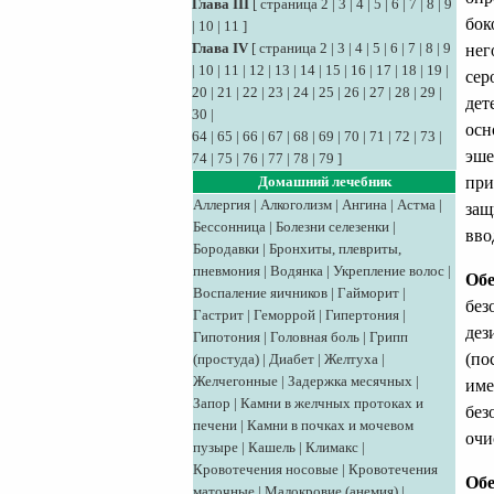
Глава III
[
страница 2
|
3
|
4
|
5
|
6
|
7
|
8
|
9
бок
|
10
|
11
]
Глава IV
[
страница 2
|
3
|
4
|
5
|
6
|
7
|
8
|
9
нег
|
10
|
11
|
12
|
13
|
14
|
15
|
16
|
17
|
18
|
19
|
сер
20
|
21
|
22
|
23
|
24
|
25
|
26
|
27
|
28
|
29
|
дет
30
|
осн
64
|
65
|
66
|
67
|
68
|
69
|
70
|
71
|
72
|
73
|
эше
74
|
75
|
76
|
77
|
78
|
79
]
при
Домашний лечебник
Аллергия
|
Алкоголизм
|
Ангина
|
Астма
|
защ
Бессонница
|
Болезни селезенки
|
вво
Бородавки
|
Бронхиты, плевриты,
пневмония
|
Водянка
|
Укрепление волос
|
Обе
Воспаление яичников
|
Гайморит
|
без
Гастрит
|
Геморрой
|
Гипертония
|
дез
Гипотония
|
Головная боль
|
Грипп
(по
(простуда)
|
Диабет
|
Желтуха
|
Желчегонные
|
Задержка месячных
|
име
Запор
|
Камни в желчных протоках и
без
печени
|
Камни в почках и мочевом
очи
пузыре
|
Кашель
|
Климакс
|
Кровотечения носовые
|
Кровотечения
Обе
маточные
|
Малокровие (анемия)
|