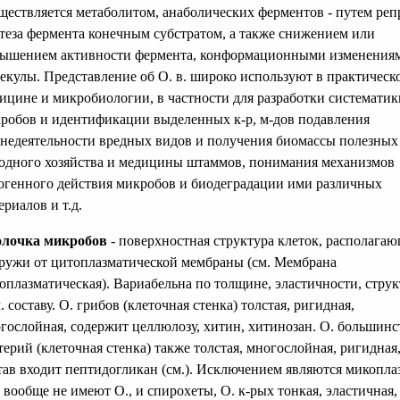
ществляется метаболитом, анаболических ферментов - путем реп
теза фермента конечным субстратом, а также снижением или
ышением активности фермента, конформационными изменения
екулы. Представление об О. в. широко используют в практическ
ицине и микробиологии, в частности для разработки систематик
робов и идентификации выделенных к-р, м-дов подавления
недеятельности вредных видов и получения биомассы полезных
одного хозяйства и медицины штаммов, понимания механизмов
огенного действия микробов и биодеградации ими различных
ериалов и т.д.
лочка микробов
- поверхностная структура клеток, располагаю
ружи от цитоплазматической мембраны (см. Мембрана
оплазматическая). Вариабельна по толщине, эластичности, струк
. составу. О. грибов (клеточная стенка) толстая, ригидная,
гослойная, содержит целлюлозу, хитин, хитинозан. О. большинс
терий (клеточная стенка) также толстая, многослойная, ригидная,
тав входит пептидогликан (см.). Исключением являются микопла
 вообще не имеют О., и спирохеты, О. к-рых тонкая, эластичная,