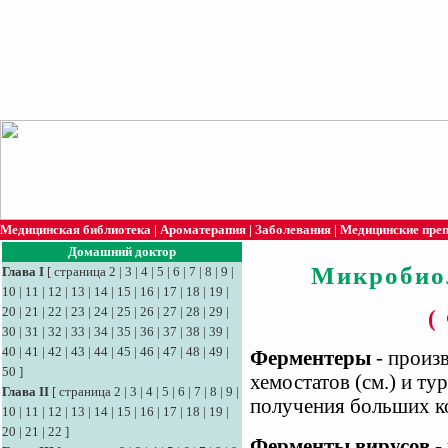
Медицинская библиотека
|
Ароматерапия
|
Заболевания
|
Медицинские пре
Домашний доктор
Микробио
Глава I
[
страница 2
|
3
|
4
|
5
|
6
|
7
|
8
|
9
|
10
|
11
|
12
|
13
|
14
|
15
|
16
|
17
|
18
|
19
|
20
|
21
|
22
|
23
|
24
|
25
|
26
|
27
|
28
|
29
|
(
30
|
31
|
32
|
33
|
34
|
35
|
36
|
37
|
38
|
39
|
40
|
41
|
42
|
43
|
44
|
45
|
46
|
47
|
48
|
49
|
Ферментеры
- произ
50
]
хемостатов (см.) и ту
Глава II
[
страница 2
|
3
|
4
|
5
|
6
|
7
|
8
|
9
|
получения больших к
10
|
11
|
12
|
13
|
14
|
15
|
16
|
17
|
18
|
19
|
20
|
21
|
22
]
Ферменты вирусов
-