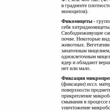
в градиенте плотност
моноцитов).
Фикомицеты
- групп
себя хитридиомицеты
Свободноживущие сап
почве. Некоторые вид
животных. Вегетативн
зачаточным мицелием
одноклеточным мицел
ядер и обладают вер
нет или мало.
Фиксация микропре
(фиксации) иссл. мате
поверхности предметн
прикрепление микробо
смывания в процессе
уничтожение микробо