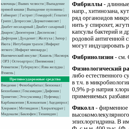
Фибриллы
- длинные
ключицы
|
Вывих челюсти
|
Выпадение
прямой кишки
|
Выпадение пуповины
|
напр., хитинозана, ку
Гайморит
|
Гастрит
|
Геморрой
|
Гепатит
|
ряд органоидов микро
Грипп
|
Депрессия
|
Дерматомиозит
|
нить у спирохет, жгу
Диабет несахарный
|
Диабет сахарный
|
капсулы бактерий и д
Диарея
|
Дизентерия
|
Диспепсия
|
родовой антигенной 
Дифтерия
|
Дуоденит
|
Желтуха
|
Запор
|
Икота
|
Интубация трахеи
|
Инфаркт
могут индуцировать р
легкого
|
Инфаркт миокарда
|
Ишемический инсульт
|
Кашель
|
Насморк
Фибринолизин
- см.
|
ОРЗ
|
Остеоартроз
|
Пневмония
|
Ревматизм
|
Туберкулез
|
Язва желудка
|
Физиологический ра
Ячмень
|
либо естественного су
Противосудорожные средства
в т.ч. в микробиологи
Введение
|
Фенобарбитал
|
Бензонал
|
0,9% р-р натрия хлор
Бензобамил
|
Гексамидин
|
Дифенин
|
применяемых разбавит
Триметин
|
Этосуксимид
|
Пуфемид
|
Карбамазепин
|
Клоназепам
|
Ацедипрол
|
Фиколл
- фирменное 
Хлоракон
|
Метиндион
|
Хлоралгидрат
|
высокомолекулярного
Мидокалм
|
Баклофен
|
Тизанидин
|
эпихлоргидрина. В и
Ф. с м.м. 400 тыс. (Ф