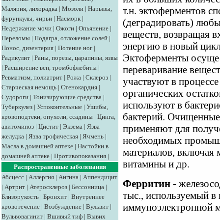
Малярия, лихорадка
|
Мозоли
|
Нарывы,
т.н. эктоферментов с
фурункулы, чирьи
|
Насморк
|
(деградировать) люб
Недержание мочи
|
Ожоги
|
Опьянение
|
веществ, возвращая в
Переломы
|
Подагра, отложение солей
|
энергию в новый цикл
Понос, дизентерия
|
Потение ног
|
Эктоферменты осущес
Радикулит
|
Раны, порезы, царапины, язвы
|
Расширение вен, тромбофлебиты
|
переваривание вещест
Ревматизм, полиатрит
|
Рожа
|
Склероз
|
участвуют в процессе
Старческая немощь
|
Стенокардия
|
органических остатко
Судороги
|
Тонизирующие средства
|
используют в бактери
Туберкулез
|
Успокоительные
|
Ушибы,
бактерий. Очищенные 
кровоподтеки, опухоли, ссадины
|
Цинга,
авитоминоз
|
Цистит
|
Экзема
|
Язва
применяют для получ
желудка
|
Язва трофическая
|
Ячмень
|
необходимых промышл
Масла в домашней аптеке
|
Настойки в
материалов, включая 
домашней аптеке
|
Противопоказания
|
витамины и др.
Распространенные заболевания
Абсцесс
|
Аллергия
|
Ангина
|
Аппендицит
Ферритин
- железосо
|
Артрит
|
Атеросклероз
|
Бессонница
|
тыс., используемый в 
Близорукость
|
Бронхит
|
Внутреннее
иммуноэлектронной м
кровотечение
|
Возбуждение
|
Вульвит
|
Вульвовагинит
|
Вшивый тиф
|
Вывих