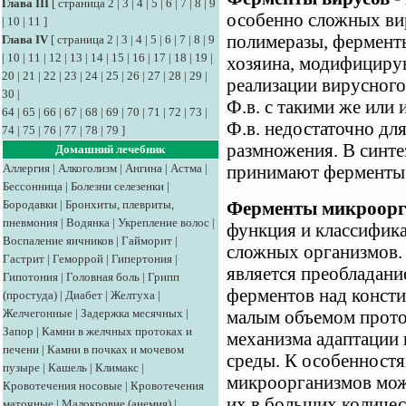
Глава III
[
страница 2
|
3
|
4
|
5
|
6
|
7
|
8
|
9
особенно сложных ви
|
10
|
11
]
полимеразы, фермент
Глава IV
[
страница 2
|
3
|
4
|
5
|
6
|
7
|
8
|
9
|
10
|
11
|
12
|
13
|
14
|
15
|
16
|
17
|
18
|
19
|
хозяина, модифициру
20
|
21
|
22
|
23
|
24
|
25
|
26
|
27
|
28
|
29
|
реализации вирусного
30
|
Ф.в. с такими же или
64
|
65
|
66
|
67
|
68
|
69
|
70
|
71
|
72
|
73
|
Ф.в. недостаточно дл
74
|
75
|
76
|
77
|
78
|
79
]
размножения. В синте
Домашний лечебник
Аллергия
|
Алкоголизм
|
Ангина
|
Астма
|
принимают ферменты 
Бессонница
|
Болезни селезенки
|
Бородавки
|
Бронхиты, плевриты,
Ферменты микроорг
пневмония
|
Водянка
|
Укрепление волос
|
функция и классификац
Воспаление яичников
|
Гайморит
|
сложных организмов.
Гастрит
|
Геморрой
|
Гипертония
|
является преобладан
Гипотония
|
Головная боль
|
Грипп
ферментов над консти
(простуда)
|
Диабет
|
Желтуха
|
Желчегонные
|
Задержка месячных
|
малым объемом протоп
Запор
|
Камни в желчных протоках и
механизма адаптации
печени
|
Камни в почках и мочевом
среды. К особенностя
пузыре
|
Кашель
|
Климакс
|
микроорганизмов мож
Кровотечения носовые
|
Кровотечения
их в больших количес
маточные
|
Малокровие (анемия)
|