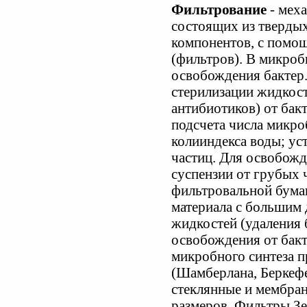
Фильтрование
- меха
состоящих из твердых
компонентов, с помо
(фильтров). В микро
освобождения бактер.
стерилизации жидкосте
антибиотиков) от бакт
подсчета числа микро
колииндекса воды; ус
частиц. Для освобожд
суспензии от грубых 
фильтровальной бумаг
материала с большим 
жидкостей (удаления 
освобождения от бак
микробного синтеза 
(Шамберлана, Беркефе
стеклянные и мембра
размеров. Фильтры Зе