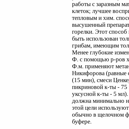
работы с заразным ма
клеток; лучшее воспр
тепловым и хим. спос
высушенный препарат 
горелки. Этот способ
быть использован тол
грибам, имеющим тол
Менее глубокие изме
Ф. с помощью р-ров х
Ф.м. применяют метано
Никифорова (равные о
(15 мин), смеси Ценке
пикриновой к-ты - 75 
уксусной к-ты - 5 мл)
должна минимально н
этой цели используют
обычно в щелочном ф
буфере.