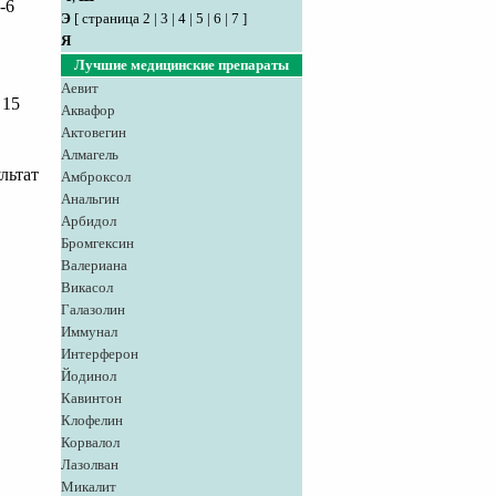
-6
Э
[
страница 2
|
3
|
4
|
5
|
6
|
7
]
Я
Лучшие медицинские препараты
Аевит
 15
Аквафор
Актовегин
Алмагель
ультат
Амброксол
Анальгин
Арбидол
Бромгексин
Валериана
Викасол
Галазолин
Иммунал
Интерферон
Йодинол
Кавинтон
Клофелин
Корвалол
Лазолван
Микалит