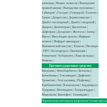
ключицы
|
Вывих челюсти
|
Выпадение
прямой кишки
|
Выпадение пуповины
|
Гайморит
|
Гастрит
|
Геморрой
|
Гепатит
|
Грипп
|
Депрессия
|
Дерматомиозит
|
Диабет несахарный
|
Диабет сахарный
|
Диарея
|
Дизентерия
|
Диспепсия
|
Дифтерия
|
Дуоденит
|
Желтуха
|
Запор
|
Икота
|
Интубация трахеи
|
Инфаркт
легкого
|
Инфаркт миокарда
|
Ишемический инсульт
|
Кашель
|
Насморк
|
ОРЗ
|
Остеоартроз
|
Пневмония
|
Ревматизм
|
Туберкулез
|
Язва желудка
|
Ячмень
|
Противосудорожные средства
Введение
|
Фенобарбитал
|
Бензонал
|
Бензобамил
|
Гексамидин
|
Дифенин
|
Триметин
|
Этосуксимид
|
Пуфемид
|
Карбамазепин
|
Клоназепам
|
Ацедипрол
|
Хлоракон
|
Метиндион
|
Хлоралгидрат
|
Мидокалм
|
Баклофен
|
Тизанидин
|
Перепечатка материала разрешена только при н