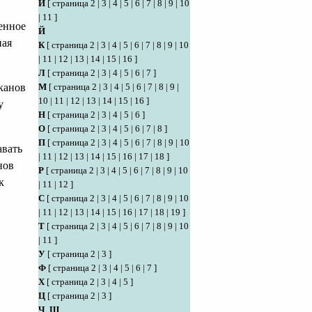
И
[
страница 2
|
3
|
4
|
5
|
6
|
7
|
8
|
9
|
10
|
11
]
ленное
Й
ная
К
[
страница 2
|
3
|
4
|
5
|
6
|
7
|
8
|
9
|
10
|
11
|
12
|
13
|
14
|
15
|
16
]
Л
[
страница 2
|
3
|
4
|
5
|
6
|
7
]
М
[
страница 2
|
3
|
4
|
5
|
6
|
7
|
8
|
9
|
канов
10
|
11
|
12
|
13
|
14
|
15
|
16
]
у
Н
[
страница 2
|
3
|
4
|
5
|
6
]
О
[
страница 2
|
3
|
4
|
5
|
6
|
7
|
8
]
П
[
страница 2
|
3
|
4
|
5
|
6
|
7
|
8
|
9
|
10
авать
|
11
|
12
|
13
|
14
|
15
|
16
|
17
|
18
]
нов
Р
[
страница 2
|
3
|
4
|
5
|
6
|
7
|
8
|
9
|
10
к
|
11
|
12
]
С
[
страница 2
|
3
|
4
|
5
|
6
|
7
|
8
|
9
|
10
|
11
|
12
|
13
|
14
|
15
|
16
|
17
|
18
|
19
]
Т
[
страница 2
|
3
|
4
|
5
|
6
|
7
|
8
|
9
|
10
|
11
]
У
[
страница 2
|
3
]
Ф
[
страница 2
|
3
|
4
|
5
|
6
|
7
]
Х
[
страница 2
|
3
|
4
|
5
]
Ц
[
страница 2
|
3
]
Ч
,
Ш