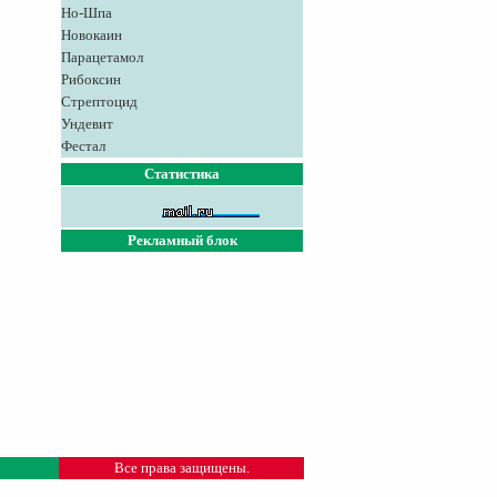
Но-Шпа
Новокаин
Парацетамол
Рибоксин
Стрептоцид
Ундевит
Фестал
Статистика
Рекламный блок
Все права защищены.