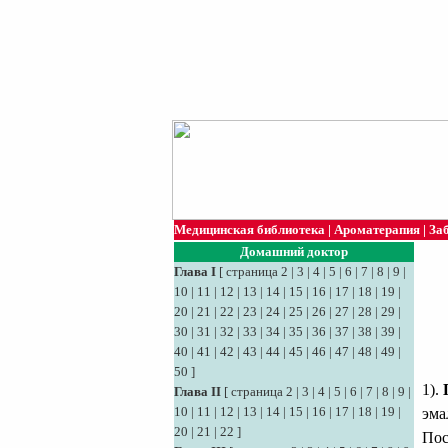
Медицинская библиотека
|
Ароматерапия
|
За
Домашний доктор
Глава I
[
страница 2
|
3
|
4
|
5
|
6
|
7
|
8
|
9
|
10
|
11
|
12
|
13
|
14
|
15
|
16
|
17
|
18
|
19
|
20
|
21
|
22
|
23
|
24
|
25
|
26
|
27
|
28
|
29
|
30
|
31
|
32
|
33
|
34
|
35
|
36
|
37
|
38
|
39
|
40
|
41
|
42
|
43
|
44
|
45
|
46
|
47
|
48
|
49
|
50
]
1).
Глава II
[
страница 2
|
3
|
4
|
5
|
6
|
7
|
8
|
9
|
10
|
11
|
12
|
13
|
14
|
15
|
16
|
17
|
18
|
19
|
эма
20
|
21
|
22
]
Пос