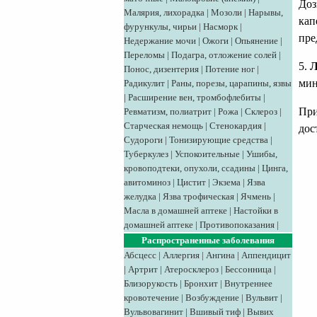
Доз
Малярия, лихорадка
|
Мозоли
|
Нарывы,
кап
фурункулы, чирьи
|
Насморк
|
пре
Недержание мочи
|
Ожоги
|
Опьянение
|
Переломы
|
Подагра, отложение солей
|
5.
Л
Понос, дизентерия
|
Потение ног
|
мин
Радикулит
|
Раны, порезы, царапины, язвы
|
Расширение вен, тромбофлебиты
|
При
Ревматизм, полиатрит
|
Рожа
|
Склероз
|
Старческая немощь
|
Стенокардия
|
дос
Судороги
|
Тонизирующие средства
|
Туберкулез
|
Успокоительные
|
Ушибы,
кровоподтеки, опухоли, ссадины
|
Цинга,
авитоминоз
|
Цистит
|
Экзема
|
Язва
желудка
|
Язва трофическая
|
Ячмень
|
Масла в домашней аптеке
|
Настойки в
домашней аптеке
|
Противопоказания
|
Распространенные заболевания
Абсцесс
|
Аллергия
|
Ангина
|
Аппендицит
|
Артрит
|
Атеросклероз
|
Бессонница
|
Близорукость
|
Бронхит
|
Внутреннее
кровотечение
|
Возбуждение
|
Вульвит
|
Вульвовагинит
|
Вшивый тиф
|
Вывих