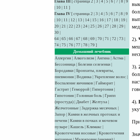
Глава III
[
страница 2
|
3
|
4
|
5
|
6
|
7
|
8
|
9
вык
|
10
|
11
]
бол
Глава IV
[
страница 2
|
3
|
4
|
5
|
6
|
7
|
8
|
9
вып
|
10
|
11
|
12
|
13
|
14
|
15
|
16
|
17
|
18
|
19
|
20
|
21
|
22
|
23
|
24
|
25
|
26
|
27
|
28
|
29
|
мед
30
|
64
|
65
|
66
|
67
|
68
|
69
|
70
|
71
|
72
|
73
|
2).
74
|
75
|
76
|
77
|
78
|
79
]
меш
Домашний лечебник
нес
Аллергия
|
Алкоголизм
|
Ангина
|
Астма
|
Бессонница
|
Болезни селезенки
|
3).
Бородавки
|
Бронхиты, плевриты,
бол
пневмония
|
Водянка
|
Укрепление волос
|
нас
Воспаление яичников
|
Гайморит
|
гов
Гастрит
|
Геморрой
|
Гипертония
|
Гипотония
|
Головная боль
|
Грипп
4).
(простуда)
|
Диабет
|
Желтуха
|
Желчегонные
|
Задержка месячных
|
уку
Запор
|
Камни в желчных протоках и
печени
|
Камни в почках и мочевом
При
пузыре
|
Кашель
|
Климакс
|
Кровотечения носовые
|
Кровотечения
Зна
маточные
|
Малокровие (анемия)
|