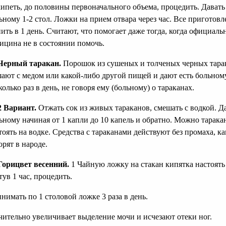
ипеть, до половины первоначального объема, процедить. Давать
ьному 1-2 стол. Ложки на прием отвара через час. Все приготов
ить в 1 день. Считают, что помогает даже тогда, когда официаль
ицина не в состоянии помочь.
Черный таракан.
Порошок из сушеных и толченых черных тара
ают с медом или какой-либо другой пищей и дают есть больном
колько раз в день, не говоря ему (больному) о тараканах.
2 Вариант.
Отжать сок из живых тараканов, смешать с водкой. Д
ьному начиная от 1 капли до 10 капель и обратно. Можно тарака
тоять на водке. Средства с тараканами действуют без промаха, ка
орят в народе.
Горицвет весенний.
1 Чайную ложку на стакан кипятка настоять
тув 1 час, процедить.
нимать по 1 столовой ложке 3 раза в день.
чительно увеличивает выделение мочи и исчезают отеки ног.