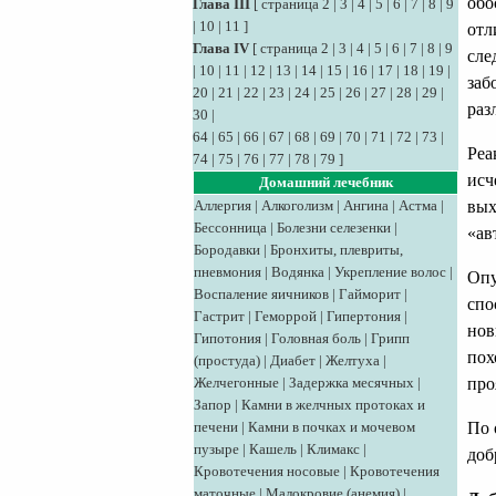
обо
Глава III
[
страница 2
|
3
|
4
|
5
|
6
|
7
|
8
|
9
|
10
|
11
]
отл
Глава IV
[
страница 2
|
3
|
4
|
5
|
6
|
7
|
8
|
9
сле
|
10
|
11
|
12
|
13
|
14
|
15
|
16
|
17
|
18
|
19
|
заб
20
|
21
|
22
|
23
|
24
|
25
|
26
|
27
|
28
|
29
|
раз
30
|
64
|
65
|
66
|
67
|
68
|
69
|
70
|
71
|
72
|
73
|
Реа
74
|
75
|
76
|
77
|
78
|
79
]
исч
Домашний лечебник
Аллергия
|
Алкоголизм
|
Ангина
|
Астма
|
вых
Бессонница
|
Болезни селезенки
|
«ав
Бородавки
|
Бронхиты, плевриты,
пневмония
|
Водянка
|
Укрепление волос
|
Опу
Воспаление яичников
|
Гайморит
|
спо
Гастрит
|
Геморрой
|
Гипертония
|
нов
Гипотония
|
Головная боль
|
Грипп
пох
(простуда)
|
Диабет
|
Желтуха
|
Желчегонные
|
Задержка месячных
|
про
Запор
|
Камни в желчных протоках и
печени
|
Камни в почках и мочевом
По 
пузыре
|
Кашель
|
Климакс
|
доб
Кровотечения носовые
|
Кровотечения
маточные
|
Малокровие (анемия)
|