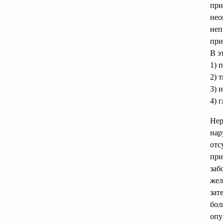
при
нео
неп
при
В э
1) 
2) 
3) 
4) 
Нер
нар
отс
при
заб
жел
зат
бол
опу