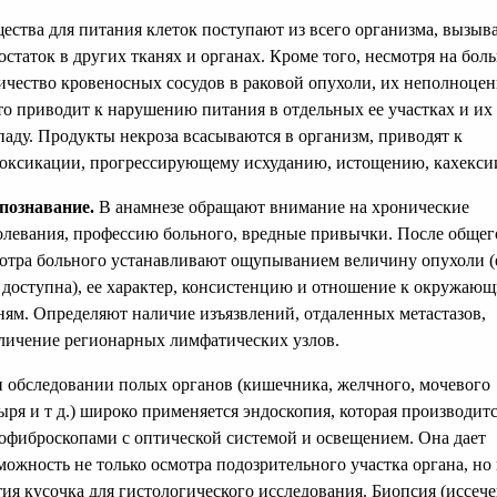
ества для питания клеток поступают из всего организма, вызыв
остаток в других тканях и органах. Кроме того, несмотря на бол
ичество кровеносных сосудов в раковой опухоли, их неполноцен
то приводит к нарушению питания в отдельных ее участках и их
паду. Продукты некроза всасываются в организм, приводят к
оксикации, прогрессирующему исхуданию, истощению, кахекси
познавание.
В анамнезе обращают внимание на хронические
олевания, профессию больного, вредные привычки. После общег
отра больного устанавливают ощупыванием величину опухоли (
 доступна), ее характер, консистенцию и отношение к окружаю
ням. Определяют наличие изъязвлений, отдаленных метастазов,
личение регионарных лимфатических узлов.
 обследовании полых органов (кишечника, желчного, мочевого
ыря и т д.) широко применяется эндоскопия, которая производит
офиброскопами с оптической системой и освещением. Она дает
можность не только осмотра подозрительного участка органа, но
тия кусочка для гистологического исследования. Биопсия (иссече