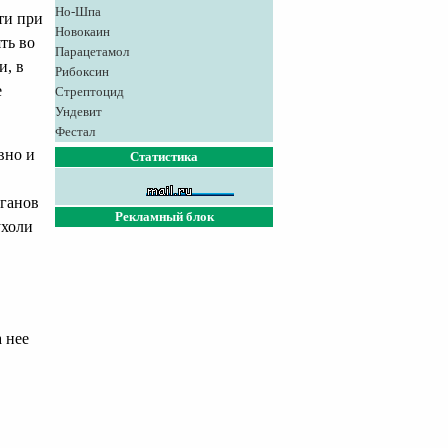
Но-Шпа
ти при
Новокаин
ть во
Парацетамол
и, в
Рибоксин
е
Стрептоцид
Ундевит
Фестал
вно и
Статистика
рганов
Рекламный блок
ухоли
 нее