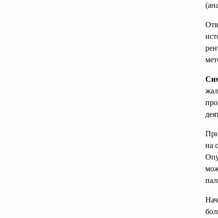
(ан
Отв
ист
рен
мет
Сим
жал
про
дея
При
на 
Опу
мож
пал
Нач
бол