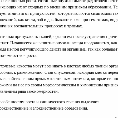
собленностью роста. Истинные опухоли имеют ряд особенностей
ичающих их от сходных по внешним признакам образований. Та
дует отличать от припухлостей, которые являются симптомом та
олеваний, как киста, зоб и др., бывают также при гематомах, вод
личных воспалительных процессах и травмах.
ктивная припухлость тканей, организма после устранения причи
езает. Начавшееся же развитие опухоли всегда продолжается, как
одя из-под регулирующего действия организма, так как обладает
тономностью» роста.
холевые качества могут возникать в клетках любых тканей орга
собных к размножению. Став опухолевой, исходная клетка перед
ые свойства своим прямым клеточным потомкам, которые стано
ожими на нее по своим морфологическим и химическим признак
явлением ряда закономерностей.
особенностям роста и клинического течения выделяют
рокачественные и злокачественные образования.