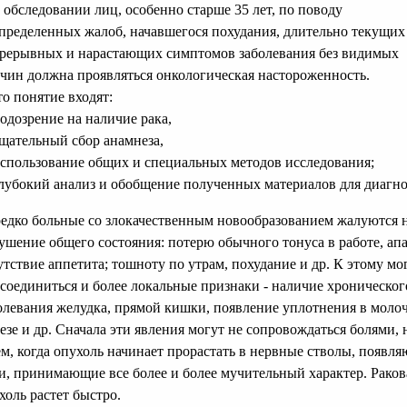
 обследовании лиц, особенно старше 35 лет, по поводу
пределенных жалоб, начавшегося похудания, длительно текущих
рерывных и нарастающих симптомов заболевания без видимых
чин должна проявляться онкологическая настороженность.
то понятие входят:
подозрение на наличие рака,
тщательный сбор анамнеза,
использование общих и специальных методов исследования;
глубокий анализ и обобщение полученных материалов для диагно
едко больные со злокачественным новообразованием жалуются 
ушение общего состояния: потерю обычного тонуса в работе, ап
утствие аппетита; тошноту по утрам, похудание и др. К этому мо
соединиться и более локальные признаки - наличие хроническог
олевания желудка, прямой кишки, появление уплотнения в моло
езе и др. Сначала эти явления могут не сопровождаться болями, 
ем, когда опухоль начинает прорастать в нервные стволы, появля
и, принимающие все более и более мучительный характер. Раков
холь растет быстро.