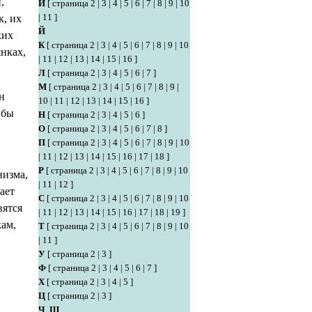
,
И
[
страница 2
|
3
|
4
|
5
|
6
|
7
|
8
|
9
|
10
|
11
]
к, их
Й
ких
К
[
страница 2
|
3
|
4
|
5
|
6
|
7
|
8
|
9
|
10
янках,
|
11
|
12
|
13
|
14
|
15
|
16
]
Л
[
страница 2
|
3
|
4
|
5
|
6
|
7
]
М
[
страница 2
|
3
|
4
|
5
|
6
|
7
|
8
|
9
|
н
10
|
11
|
12
|
13
|
14
|
15
|
16
]
 бы
Н
[
страница 2
|
3
|
4
|
5
|
6
]
О
[
страница 2
|
3
|
4
|
5
|
6
|
7
|
8
]
П
[
страница 2
|
3
|
4
|
5
|
6
|
7
|
8
|
9
|
10
|
11
|
12
|
13
|
14
|
15
|
16
|
17
|
18
]
Р
[
страница 2
|
3
|
4
|
5
|
6
|
7
|
8
|
9
|
10
низма,
|
11
|
12
]
ает
С
[
страница 2
|
3
|
4
|
5
|
6
|
7
|
8
|
9
|
10
вятся
|
11
|
12
|
13
|
14
|
15
|
16
|
17
|
18
|
19
]
ам,
Т
[
страница 2
|
3
|
4
|
5
|
6
|
7
|
8
|
9
|
10
|
11
]
У
[
страница 2
|
3
]
Ф
[
страница 2
|
3
|
4
|
5
|
6
|
7
]
Х
[
страница 2
|
3
|
4
|
5
]
Ц
[
страница 2
|
3
]
Ч
,
Ш