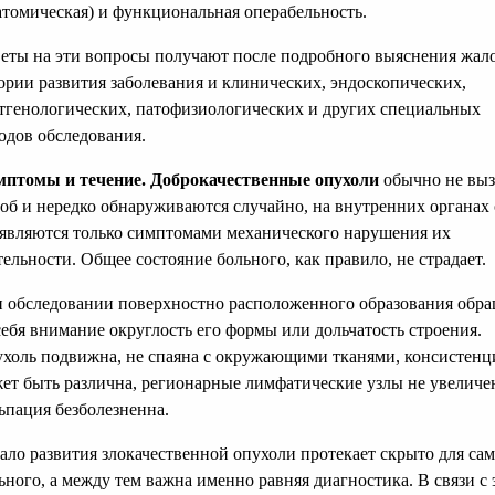
атомическая) и функциональная операбельность.
еты на эти вопросы получают после подробного выяснения жало
ории развития заболевания и клинических, эндоскопических,
тгенологических, патофизиологических и других специальных
одов обследования.
птомы и течение.
Доброкачественные опухоли
обычно не вы
об и нередко обнаруживаются случайно, на внутренних органах
являются только симптомами механического нарушения их
тельности. Общее состояние больного, как правило, не страдает.
 обследовании поверхностно расположенного образования обра
себя внимание округлость его формы или дольчатость строения.
холь подвижна, не спаяна с окружающими тканями, консистенц
ет быть различна, регионарные лимфатические узлы не увеличе
ьпация безболезненна.
ало развития злокачественной опухоли протекает скрыто для са
ьного, а между тем важна именно равняя диагностика. В связи с