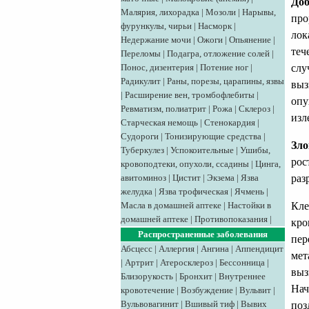
Доб
Малярия, лихорадка
|
Мозоли
|
Нарывы,
про
фурункулы, чирьи
|
Насморк
|
лок
Недержание мочи
|
Ожоги
|
Опьянение
|
теч
Переломы
|
Подагра, отложение солей
|
Понос, дизентерия
|
Потение ног
|
слу
Радикулит
|
Раны, порезы, царапины, язвы
выз
|
Расширение вен, тромбофлебиты
|
опу
Ревматизм, полиатрит
|
Рожа
|
Склероз
|
изл
Старческая немощь
|
Стенокардия
|
Судороги
|
Тонизирующие средства
|
Зло
Туберкулез
|
Успокоительные
|
Ушибы,
рос
кровоподтеки, опухоли, ссадины
|
Цинга,
авитоминоз
|
Цистит
|
Экзема
|
Язва
раз
желудка
|
Язва трофическая
|
Ячмень
|
Масла в домашней аптеке
|
Настойки в
Кле
домашней аптеке
|
Противопоказания
|
кро
Распространенные заболевания
пер
Абсцесс
|
Аллергия
|
Ангина
|
Аппендицит
мет
|
Артрит
|
Атеросклероз
|
Бессонница
|
выз
Близорукость
|
Бронхит
|
Внутреннее
Нач
кровотечение
|
Возбуждение
|
Вульвит
|
Вульвовагинит
|
Вшивый тиф
|
Вывих
поз