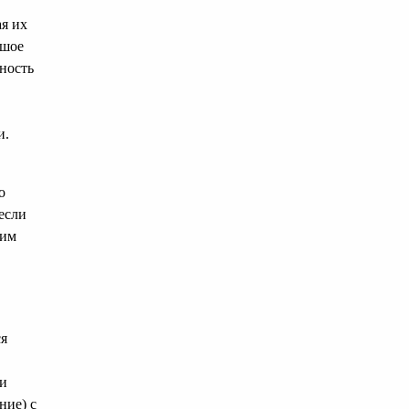
ая их
ьшое
ность
и.
о
если
щим
ся
 и
ние) с