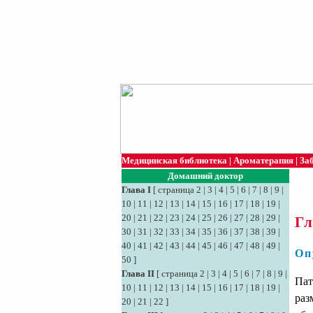
Медицинская библиотека
|
Ароматерапия
|
За
Домашний доктор
Глава I
[
страница 2
|
3
|
4
|
5
|
6
|
7
|
8
|
9
|
10
|
11
|
12
|
13
|
14
|
15
|
16
|
17
|
18
|
19
|
20
|
21
|
22
|
23
|
24
|
25
|
26
|
27
|
28
|
29
|
Гл
30
|
31
|
32
|
33
|
34
|
35
|
36
|
37
|
38
|
39
|
40
|
41
|
42
|
43
|
44
|
45
|
46
|
47
|
48
|
49
|
Оп
50
]
Глава II
[
страница 2
|
3
|
4
|
5
|
6
|
7
|
8
|
9
|
Пат
10
|
11
|
12
|
13
|
14
|
15
|
16
|
17
|
18
|
19
|
раз
20
|
21
|
22
]