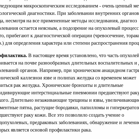
ледующим микроскопическим исследованием - очень ценный ме
ологической диагностики. При заболевании внутренних органов
да, несмотря на все примененные методы исследования, диагноз
олевания остается неясным, а подозрение на опухолевый процесс
то, прибегают к диагностической операции (чревосечение, тора
р.) для определения характера или степени распространения проц
офилактика.
В настоящее время установлено, что часть опухоле
вивается на почве разнообразных длительных воспалительных и
олеваний органов. Например, при хроническом анацидном гастр
нической каллезнои язве и полипах желудка со временем может
виться рак желудка. Хронические бронхиты и длительные
идивирующие интерстициальные пневмонии предшествуют рак
кого. Длительно незаживающие трещины и язвы, увеличивающи
ментные пятна, растущие бородавки, папилломы и гиперкерато
дшествуют раку кожи. Все это позволило создать учение о
допухолевых, предраковых заболеваниях, обнаружение и лечени
орых является основой профилактики рака.