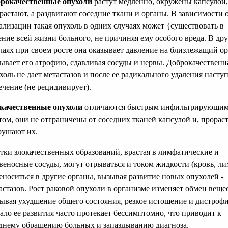
рокачественные опухоли
растут медленно, окружены капсулой,
растают, а раздвигают соседние ткани и органы. В зависимости 
ализации такая опухоль в одних случаях может {существовать в
ение всей жизни больного, не причиняя ему особого вреда. В др
чаях при своем росте она оказывает давление на близлежащий ор
ывает его атрофию, сдавливая сосуды и нервы. Доброкачественн
холь не дает метастазов и после ее радикального удаления насту
ечение (не рецидивирует).
качественные опухоли
отличаются быстрым инфильтрирующи
том, они не отграничены от соседних тканей капсулой и, прораст
рушают их.
тки злокачественных образований, врастая в лимфатические и
веносные сосуды, могут отрываться и током жидкости (кровь, ли
еноситься в другие органы, вызывая развитие новых опухолей -
астазов. Рост раковой опухоли в организме изменяет обмен веще
ывая ухудшение общего состояния, резкое истощение и дистроф
ало ее развития часто протекает бессимптомно, что приводит к
днему обращению больных и запаздыванию диагноза.