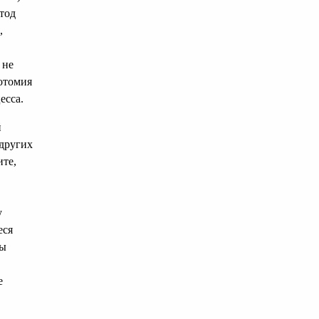
тод
,
 не
котомия
есса.
й
 других
ите,
у
еся
зы
е