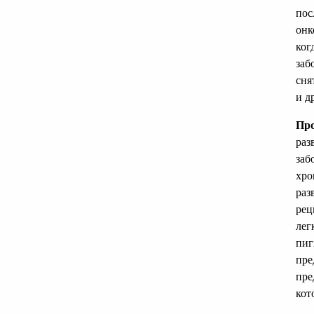
пос
онк
ког
заб
сня
и д
Пр
раз
заб
хро
раз
рец
лег
пиг
пре
пре
кот