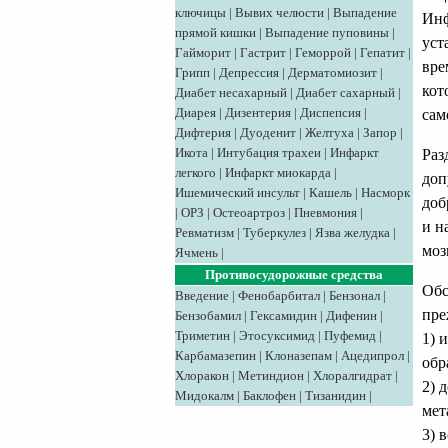
ключицы
|
Вывих челюсти
|
Выпадение
Инф
прямой кишки
|
Выпадение пуповины
|
уст
Гайморит
|
Гастрит
|
Геморрой
|
Гепатит
|
вре
Грипп
|
Депрессия
|
Дерматомиозит
|
кот
Диабет несахарный
|
Диабет сахарный
|
Диарея
|
Дизентерия
|
Диспепсия
|
сам
Дифтерия
|
Дуоденит
|
Желтуха
|
Запор
|
Икота
|
Интубация трахеи
|
Инфаркт
Раз
легкого
|
Инфаркт миокарда
|
доп
Ишемический инсульт
|
Кашель
|
Насморк
доб
|
ОРЗ
|
Остеоартроз
|
Пневмония
|
и н
Ревматизм
|
Туберкулез
|
Язва желудка
|
моз
Ячмень
|
Противосудорожные средства
Обс
Введение
|
Фенобарбитал
|
Бензонал
|
пре
Бензобамил
|
Гексамидин
|
Дифенин
|
Триметин
|
Этосуксимид
|
Пуфемид
|
1) 
Карбамазепин
|
Клоназепам
|
Ацедипрол
|
обр
Хлоракон
|
Метиндион
|
Хлоралгидрат
|
2) 
Мидокалм
|
Баклофен
|
Тизанидин
|
мет
3) 