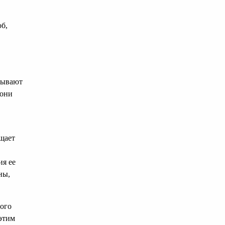
б,
зывают
 они
щает
ия ее
ны,
мого
 этим