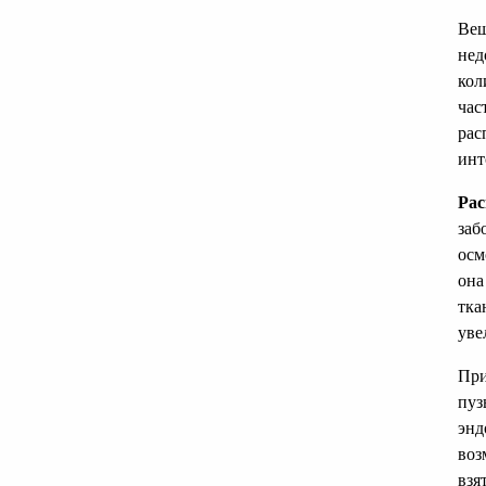
Вещ
нед
кол
час
рас
инт
Рас
заб
осм
она
тка
уве
При
пуз
энд
воз
взя