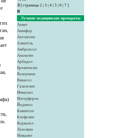
 не
Э
[
страница 2
|
3
|
4
|
5
|
6
|
7
]
от
Я
Лучшие медицинские препараты
угих
Аевит
ган,
Аквафор
Актовегин
ая
Алмагель
пает
Амброксол
Анальгин
Арбидол
м
Бромгексин
ая,
Валериана
Викасол
Галазолин
Иммунал
Интерферон
мфа)
Йодинол
Кавинтон
ств,
Клофелин
ию.
Корвалол
Лазолван
Микалит