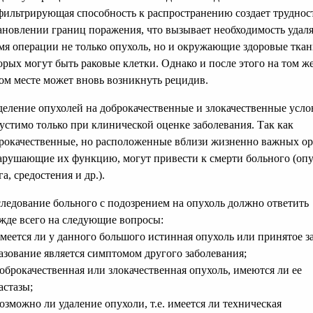
ильтрирующая способность к распространению создает труднос
ановлении границ поражения, что вызывает необходимость удаля
мя операции не только опухоль, но и окружающие здоровые ткан
орых могут быть раковые клетки. Однако и после этого на том ж
ом месте может вновь возникнуть рецидив.
деление опухолей на доброкачественные и злокачественные усло
устимо только при клинической оценке заболевания. Так как
рокачественные, но расположенные вблизи жизненно важных о
арушающие их функцию, могут привести к смерти больного (оп
га, средостения и др.).
ледование больного с подозрением на опухоль должно ответить
жде всего на следующие вопросы:
имеется ли у данного большого истинная опухоль или принятое за
азование является симптомом другого заболевания;
доброкачественная или злокачественная опухоль, имеются ли ее
астазы;
возможно ли удаление опухоли, т.е. имеется ли техническая