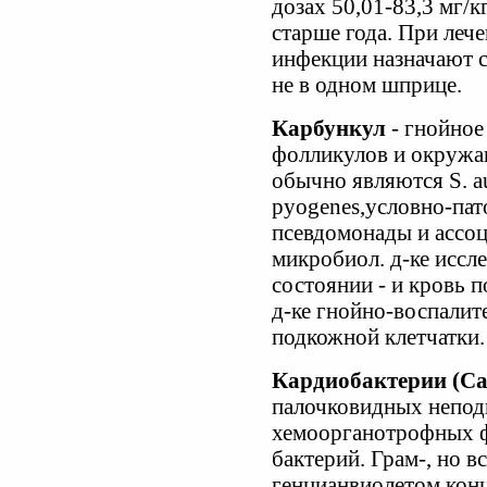
дозах 50,01-83,3 мг/к
старше года. При леч
инфекции назначают с
не в одном шприце.
Карбункул
- гнойное
фолликулов и окружа
обычно являются S. au
pyogenes,условно-пат
псевдомонады и ассо
микробиол. д-ке иссле
состоянии - и кровь 
д-ке гнойно-воспалит
подкожной клетчатки.
Кардиобактерии (Ca
палочковидных непо
хемоорганотрофных ф
бактерий. Грам-, но 
генцианвиолетом конц