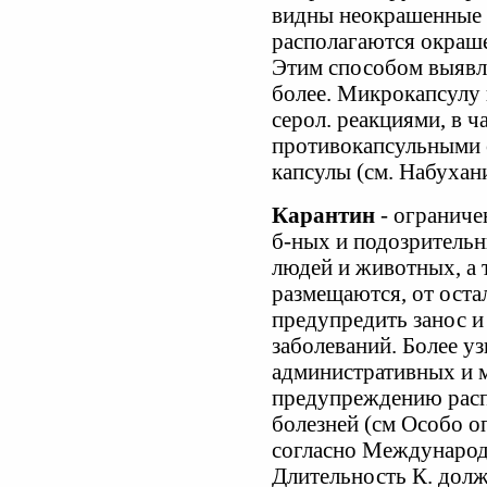
видны неокрашенные 
располагаются окраше
Этим способом выявл
более. Микрокапсулу 
серол. реакциями, в ч
противокапсульными 
капсулы (см. Набухан
Карантин
- ограниче
б-ных и подозрительн
людей и животных, а 
размещаются, от оста
предупредить занос и
заболеваний. Более у
административных и 
предупреждению расп
болезней (см Особо 
согласно Международ
Длительность К. долж