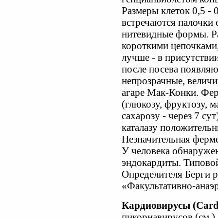
Размеры клеток 0,5 -
встречаются палочки 
нитевидные формы. Р
короткими цепочками,
лучше - в присутстви
после посева появляю
непрозрачные, величи
агаре Мак-Конки. Фе
(глюкозу, фруктозу, м
сахарозу - через 7 сут
каталазу положительн
Незначительная ферме
У человека обнаруже
эндокардиты. Типовой 
Определителя Берги р
«Факультативно-анаэр
Кардиовирусы (Cardi
пикорнавирусов (см.).