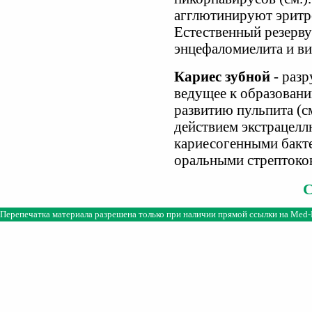
агглютинируют эритр
Естественный резерв
энцефаломиелита и ви
Кариес зубной
- разр
ведущее к образован
развитию пульпита (см
действием экстрацел
кариесогенными бакт
оральными стрептокок
Перепечатка материала разрешена только при наличии прямой ссылки на
Med-