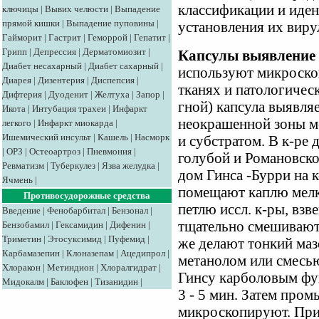
классификации и иде
ключицы
|
Вывих челюсти
|
Выпадение
прямой кишки
|
Выпадение пуповины
|
установления их виру
Гайморит
|
Гастрит
|
Геморрой
|
Гепатит
|
Грипп
|
Депрессия
|
Дерматомиозит
|
Капсулы выявление
Диабет несахарный
|
Диабет сахарный
|
используют микроско
Диарея
|
Дизентерия
|
Диспепсия
|
тканях и патологическ
Дифтерия
|
Дуоденит
|
Желтуха
|
Запор
|
гной) капсула выявля
Икота
|
Интубация трахеи
|
Инфаркт
неокрашенной зоны м
легкого
|
Инфаркт миокарда
|
Ишемический инсульт
|
Кашель
|
Насморк
и субстратом. В к-ре
|
ОРЗ
|
Остеоартроз
|
Пневмония
|
голубой и Романовског
Ревматизм
|
Туберкулез
|
Язва желудка
|
дом Гинса -Бурри на 
Ячмень
|
помещают каплю мелк
Противосудорожные средства
петлю иссл. к-ры, вз
Введение
|
Фенобарбитал
|
Бензонал
|
тщательно смешивают
Бензобамил
|
Гексамидин
|
Дифенин
|
Триметин
|
Этосуксимид
|
Пуфемид
|
же делают тонкий ма
Карбамазепин
|
Клоназепам
|
Ацедипрол
|
метанолом или смесь
Хлоракон
|
Метиндион
|
Хлоралгидрат
|
Гинсу карболовым фук
Мидокалм
|
Баклофен
|
Тизанидин
|
3 - 5 мин. Затем про
микроскопируют. При