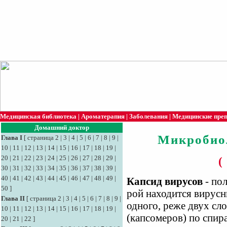
Медицинская библиотека
|
Ароматерапия
|
Заболевания
|
Медицинские пре
Домашний доктор
Микробио
Глава I
[
страница 2
|
3
|
4
|
5
|
6
|
7
|
8
|
9
|
10
|
11
|
12
|
13
|
14
|
15
|
16
|
17
|
18
|
19
|
20
|
21
|
22
|
23
|
24
|
25
|
26
|
27
|
28
|
29
|
(
30
|
31
|
32
|
33
|
34
|
35
|
36
|
37
|
38
|
39
|
40
|
41
|
42
|
43
|
44
|
45
|
46
|
47
|
48
|
49
|
Капсид вирусов
- пол
50
]
рой находится вирусн
Глава II
[
страница 2
|
3
|
4
|
5
|
6
|
7
|
8
|
9
|
одного, реже двух сл
10
|
11
|
12
|
13
|
14
|
15
|
16
|
17
|
18
|
19
|
(капсомеров) по спир
20
|
21
|
22
]