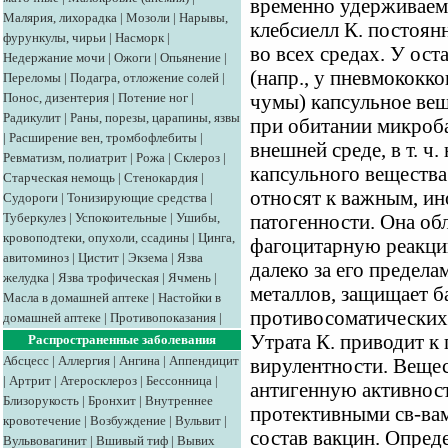
временно удерживаем
Малярия, лихорадка
|
Мозоли
|
Нарывы,
клебсиелл К. постоянн
фурункулы, чирьи
|
Насморк
|
во всех средах. У ос
Недержание мочи
|
Ожоги
|
Опьянение
|
(напр., у пневмококко
Переломы
|
Подагра, отложение солей
|
Понос, дизентерия
|
Потение ног
|
чумы) капсульное вещ
Радикулит
|
Раны, порезы, царапины, язвы
при обитании микроба
|
Расширение вен, тромбофлебиты
|
внешней среде, в т. ч.
Ревматизм, полиатрит
|
Рожа
|
Склероз
|
капсульного вещества
Старческая немощь
|
Стенокардия
|
относят к важным, и
Судороги
|
Тонизирующие средства
|
Туберкулез
|
Успокоительные
|
Ушибы,
патогенности. Она об
кровоподтеки, опухоли, ссадины
|
Цинга,
фагоцитарную реакцию
авитоминоз
|
Цистит
|
Экзема
|
Язва
далеко за его предел
желудка
|
Язва трофическая
|
Ячмень
|
металлов, защищает б
Масла в домашней аптеке
|
Настойки в
противосоматических 
домашней аптеке
|
Противопоказания
|
Утрата К. приводит к
Распространенные заболевания
Абсцесс
|
Аллергия
|
Ангина
|
Аппендицит
вирулентности. Вещес
|
Артрит
|
Атеросклероз
|
Бессонница
|
антигенную активнос
Близорукость
|
Бронхит
|
Внутреннее
протективными св-вам
кровотечение
|
Возбуждение
|
Вульвит
|
состав вакцин. Опред
Вульвовагинит
|
Вшивый тиф
|
Вывих