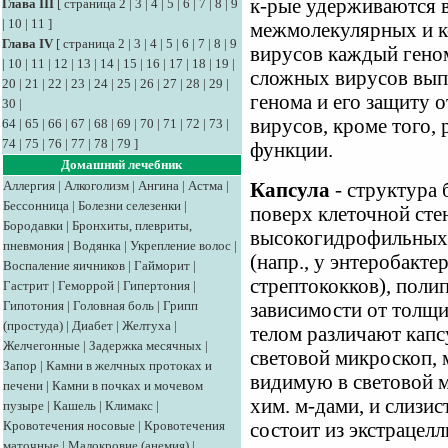
к-рые удерживаются в
Глава III
[
страница 2
|
3
|
4
|
5
|
6
|
7
|
8
|
9
|
10
|
11
]
межмолекулярных и к
Глава IV
[
страница 2
|
3
|
4
|
5
|
6
|
7
|
8
|
9
вирусов каждый геном
|
10
|
11
|
12
|
13
|
14
|
15
|
16
|
17
|
18
|
19
|
сложных вирусов вып
20
|
21
|
22
|
23
|
24
|
25
|
26
|
27
|
28
|
29
|
генома и его защиту 
30
|
вирусов, кроме того,
64
|
65
|
66
|
67
|
68
|
69
|
70
|
71
|
72
|
73
|
74
|
75
|
76
|
77
|
78
|
79
]
функции.
Домашний лечебник
Аллергия
|
Алкоголизм
|
Ангина
|
Астма
|
Капсула
- структура 
Бессонница
|
Болезни селезенки
|
поверх клеточной сте
Бородавки
|
Бронхиты, плевриты,
высокогидрофильных 
пневмония
|
Водянка
|
Укрепление волос
|
(напр., у энтеробактер
Воспаление яичников
|
Гайморит
|
стрептококков), полип
Гастрит
|
Геморрой
|
Гипертония
|
Гипотония
|
Головная боль
|
Грипп
зависимости от толщи
(простуда)
|
Диабет
|
Желтуха
|
телом различают капс
Желчегонные
|
Задержка месячных
|
световой микроскоп, 
Запор
|
Камни в желчных протоках и
видимую в световой м
печени
|
Камни в почках и мочевом
хим. м-дами, и слизис
пузыре
|
Кашель
|
Климакс
|
Кровотечения носовые
|
Кровотечения
состоит из экстрацел
маточные
|
Малокровие (анемия)
|