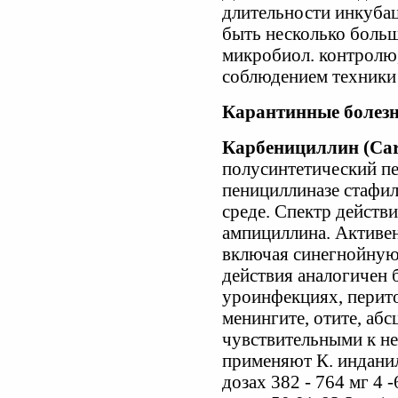
длительности инкубац
быть несколько больш
микробиол. контролю
соблюдением техники
Карантинные болез
Карбенициллин (Carb
полусинтетический пе
пенициллиназе стафил
среде. Спектр действ
ампициллина. Активен
включая синегнойную
действия аналогичен 
уроинфекциях, перито
менингите, отите, абс
чувствительными к н
применяют К. инданил
дозах 382 - 764 мг 4 -6