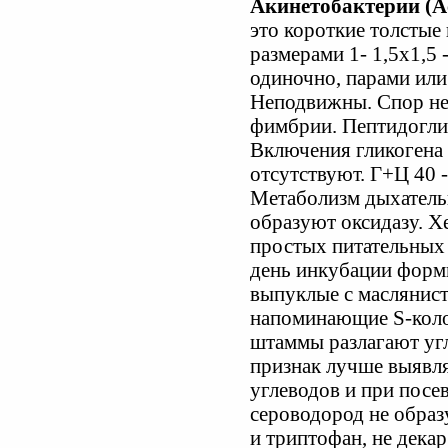
Акинетобактерии (Ac
это короткие толстые
размерами 1- 1,5x1,5 
одиночно, парами или
Неподвижны. Спор не 
фимбрии. Пептидоглик
Включения гликогена 
отсутствуют. Г+Ц 40 
Метаболизм дыхательн
образуют оксидазу. Х
простых питательных с
день инкубации формир
выпуклые с маслянис
напоминающие S-коло
штаммы разлагают угл
признак лучше выявля
углеводов и при посе
сероводород не образ
и триптофан, не дека