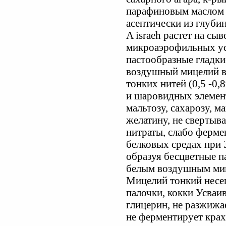
парафиновым маслом 
асептически из глуби
A israeh растет на сы
микроаэрофильных ус
пастообразные гладки
воздушный мицелий в
тонких нитей (0,5 -0,
и шаровидных элемент
мальтозу, сахарозу, м
желатину, не свертыва
нитраты, слабо ферме
белковых средах при 
образуя бесцветные п
белым воздушным ми
Мицелий тонкий несеп
палочки, кокки Усваив
глицерин, не разжижае
не ферментирует кра