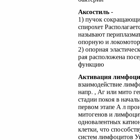
Аксостиль
-
1) пучок сокращающи
спирохет Располагаетс
называют периплазма
опорную и локомото
2) опорная эластическ
рая расположена пос
функцию
Активация лимфоци
взаимодействие лимф
напр. , Аг или мито г
стадии покоя в начал
первом этапе А л про
митогенов и лимфоцит
одновалентных катион
клетки, что способст
систем лимфоцитов Ув