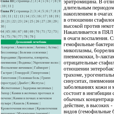
эритромицина. В отли
Глава III
[
страница 2
|
3
|
4
|
5
|
6
|
7
|
8
|
9
|
10
|
11
]
длительным периодом
Глава IV
[
страница 2
|
3
|
4
|
5
|
6
|
7
|
8
|
9
накоплением в очагах
|
10
|
11
|
12
|
13
|
14
|
15
|
16
|
17
|
18
|
19
|
в отношении стафилок
20
|
21
|
22
|
23
|
24
|
25
|
26
|
27
|
28
|
29
|
высокой против некот
30
|
Накапливается в ПЯЛ 
64
|
65
|
66
|
67
|
68
|
69
|
70
|
71
|
72
|
73
|
74
|
75
|
76
|
77
|
78
|
79
]
в очаги воспаления. 
Домашний лечебник
гемофильные бактерии
Аллергия
|
Алкоголизм
|
Ангина
|
Астма
|
микоплазмы, боррелии
Бессонница
|
Болезни селезенки
|
пневмококки, b-лакт
Бородавки
|
Бронхиты, плевриты,
отрицательные стафил
пневмония
|
Водянка
|
Укрепление волос
|
Воспаление яичников
|
Гайморит
|
отношении энтеробак
Гастрит
|
Геморрой
|
Гипертония
|
трахоме, урогениталь
Гипотония
|
Головная боль
|
Грипп
синуситах, пневмони
(простуда)
|
Диабет
|
Желтуха
|
заболеваниях кожи и 
Желчегонные
|
Задержка месячных
|
состоит в ингибиции 
Запор
|
Камни в желчных протоках и
печени
|
Камни в почках и мочевом
обычных концентраци
пузыре
|
Кашель
|
Климакс
|
действие, в высоких 
Кровотечения носовые
|
Кровотечения
видов (гемофильные б
маточные
|
Малокровие (анемия)
|