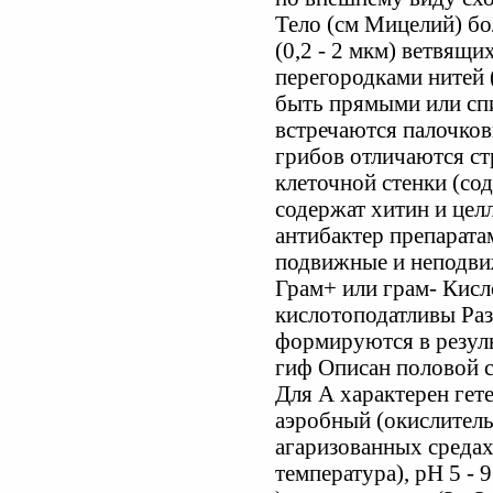
Тело (см Мицелий) б
(0,2 - 2 мкм) ветвящ
перегородками нитей 
быть прямыми или сп
встречаются палочко
грибов отличаются ст
клеточной стенки (со
содержат хитин и цел
антибактер препарата
подвижные и неподви
Грам+ или грам- Кис
кислотоподатливы Ра
формируются в резуль
гиф Описан половой 
Для А характерен гет
аэробный (окислитель
агаризованных средах
температура), рН 5 - 