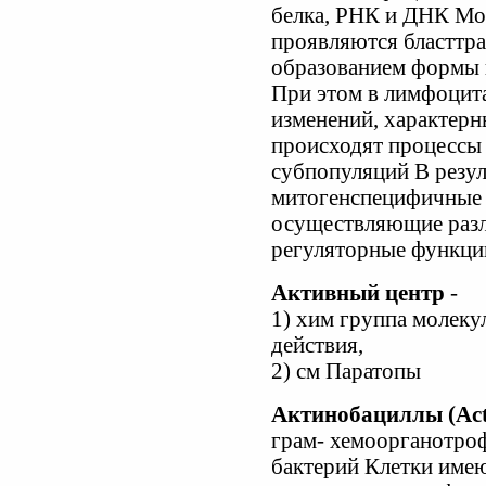
белка, РНК и ДНК Мо
проявляются бласттра
образованием формы 
При этом в лимфоцит
изменений, характерн
происходят процессы 
субпопуляций В резул
митогенспецифичные
осуществляющие раз
регуляторные функци
Активный центр
-
1) хим группа молек
действия,
2) см Паратопы
Актинобациллы (Acti
грам- хемоорганотр
бактерий Клетки имею