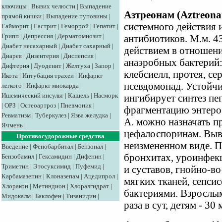
ключицы
|
Вывих челюсти
|
Выпадение
Азтреонам (Aztreon
прямой кишки
|
Выпадение пуповины
|
системного действия 
Гайморит
|
Гастрит
|
Геморрой
|
Гепатит
|
Грипп
|
Депрессия
|
Дерматомиозит
|
антибиотиков. М.м. 4
Диабет несахарный
|
Диабет сахарный
|
действием в отношен
Диарея
|
Дизентерия
|
Диспепсия
|
анаэробных бактерий:
Дифтерия
|
Дуоденит
|
Желтуха
|
Запор
|
клебсиелл, протея, с
Икота
|
Интубация трахеи
|
Инфаркт
псевдомонад. Устойчи
легкого
|
Инфаркт миокарда
|
Ишемический инсульт
|
Кашель
|
Насморк
ингибирует синтез пе
|
ОРЗ
|
Остеоартроз
|
Пневмония
|
фрагментацию энтеро
Ревматизм
|
Туберкулез
|
Язва желудка
|
А. можно назначать п
Ячмень
|
цефалоспоринам. Выво
Противосудорожные средства
неизмененном виде. 
Введение
|
Фенобарбитал
|
Бензонал
|
бронхитах, уроинфекц
Бензобамил
|
Гексамидин
|
Дифенин
|
Триметин
|
Этосуксимид
|
Пуфемид
|
и суставов, гнойно-в
Карбамазепин
|
Клоназепам
|
Ацедипрол
|
мягких тканей, сепси
Хлоракон
|
Метиндион
|
Хлоралгидрат
|
бактериями. Взрослым в
Мидокалм
|
Баклофен
|
Тизанидин
|
раза в сут, детям - 30 м