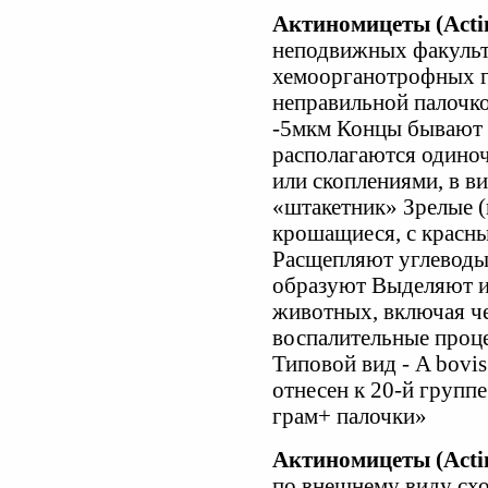
Актиномицеты (Acti
неподвижных факульт
хемоорганотрофных г
неправильной палочк
-5мкм Концы бывают 
располагаются одиноч
или скоплениями, в 
«штакетник» Зрелые (н
крошащиеся, с красны
Расщепляют углеводы 
образуют Выделяют и
животных, включая че
воспалительные проце
Типовой вид - A bovi
отнесен к 20-й груп
грам+ палочки»
Актиномицеты (Actin
по внешнему виду сх