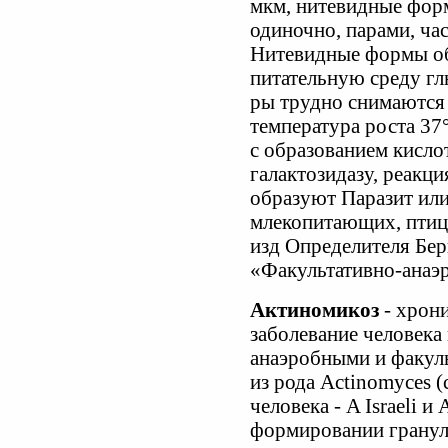
мкм, нитевидные форм
одиночно, парами, ча
Нитевидные формы об
питательную среду г
ры трудно снимаются 
температура роста 37
с образованием кисло
галактозидазу, реакци
образуют Паразит или
млекопитающих, птиц Т
изд Определителя Бер
«Факультативно-анаэ
Актиномикоз
- хрон
заболевание человека
анаэробными и факул
из рода Actinomyces 
человека - A Israeli и
формировании грануле