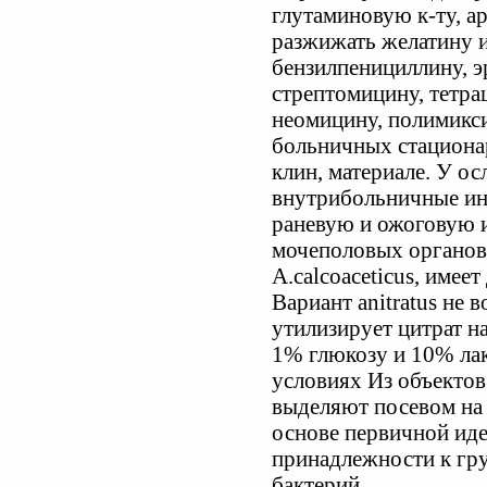
глутаминовую к-ту, а
разжижать желатину и
бензилпенициллину, э
стрептомицину, тетра
неомицину, полимикси
больничных стациона
клин, материале. У о
внутрибольничные инф
раневую и ожоговую 
мочеполовых органов 
A.calcoaceticus, имеет 
Вариант anitratus не 
утилизирует цитрат н
1% глюкозу и 10% лак
условиях Из объектов
выделяют посевом на
основе первичной ид
принадлежности к гр
бактерий