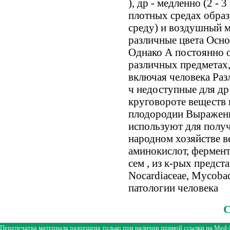
), др - медленно (2 -
плотных средах обра
среду) и воздушный м
различные цвета Осно
Однако А постоянно о
различных предметах,
включая человека Раз
ч недоступные для д
круговороте веществ 
плодородии Выраженн
используют для полу
народном хозяйстве в
аминокислот, фермент
сем , из к-рых предст
Nocardiaceae, Mycobac
патологии человека
Перепечатка материала разрешена только при наличии прямой ссылки на
Med-