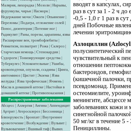
вводят в капсулах, си
Малярия, лихорадка
|
Мозоли
|
Нарывы,
раз в сут за 1 - 2 ч д
фурункулы, чирьи
|
Насморк
|
Недержание мочи
|
Ожоги
|
Опьянение
|
-0,5 - 1,0 г 1 раз в с
Переломы
|
Подагра, отложение солей
|
дней Побочные явлени
Понос, дизентерия
|
Потение ног
|
лечении эритромицин
Радикулит
|
Раны, порезы, царапины, язвы
|
Расширение вен, тромбофлебиты
|
Азлоциллин (Azlocyl
Ревматизм, полиатрит
|
Рожа
|
Склероз
|
полусинтетический пе
Старческая немощь
|
Стенокардия
|
чувствительный к пен
Судороги
|
Тонизирующие средства
|
Туберкулез
|
Успокоительные
|
Ушибы,
отношении пептококко
кровоподтеки, опухоли, ссадины
|
Цинга,
бактероидов, гемофил
авитоминоз
|
Цистит
|
Экзема
|
Язва
(кишечной палочки, пр
желудка
|
Язва трофическая
|
Ячмень
|
псевдомонад. Применя
Масла в домашней аптеке
|
Настойки в
остеомиелите, уроинф
домашней аптеке
|
Противопоказания
|
менингите, абсцессе 
Распространенные заболевания
Абсцесс
|
Аллергия
|
Ангина
|
Аппендицит
заболеваниях кожи и 
|
Артрит
|
Атеросклероз
|
Бессонница
|
синегнойной палочкой.
Близорукость
|
Бронхит
|
Внутреннее
50 мг/кг в течение 5 
кровотечение
|
Возбуждение
|
Вульвит
|
Пенициллины.
Вульвовагинит
|
Вшивый тиф
|
Вывих