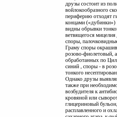
друзы состоит из пол
войлокообразного скоп
периферию отходят г
концами («дубинки»)
видны обрывки тонког
ветвящегося мицелия 
споры, палочковидны
Граму споры окрашив
розово-фиолетовый, а 
обработанных по Цил
синий , споры - в роз
тонкого несептирован
Однако друзы выявляют
также при необходимо
возбудителя к антиби
кровяной или сыворот
глицериновый бульон, 
расплавленного и охл
сахарного агара, к-р