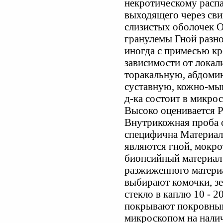
некротическому распа
выходящего через сви
слизистых оболочек 
гранулемы Гной разно
иногда с примесью кр
зависимости от локал
торакальную, абдоми
суставную, кожно-м
д-ка состоит в микро
Высоко оценивается 
Внутрикожная проба с
специфична Материал
являются гной, мокрот
биопсийный материал
разжиженного матери
выбирают комочки, зе
стекло в каплю 10 - 2
покрывают покровным
микроскопом на налич