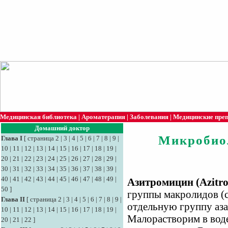
Медицинская библиотека
|
Ароматерапия
|
Заболевания
|
Медицинские пре
Домашний доктор
Микробио
Глава I
[
страница 2
|
3
|
4
|
5
|
6
|
7
|
8
|
9
|
10
|
11
|
12
|
13
|
14
|
15
|
16
|
17
|
18
|
19
|
20
|
21
|
22
|
23
|
24
|
25
|
26
|
27
|
28
|
29
|
30
|
31
|
32
|
33
|
34
|
35
|
36
|
37
|
38
|
39
|
40
|
41
|
42
|
43
|
44
|
45
|
46
|
47
|
48
|
49
|
Азитромицин (Azitr
50
]
группы макролидов (с
Глава II
[
страница 2
|
3
|
4
|
5
|
6
|
7
|
8
|
9
|
отдельную группу аза
10
|
11
|
12
|
13
|
14
|
15
|
16
|
17
|
18
|
19
|
Малорастворим в воде
20
|
21
|
22
]