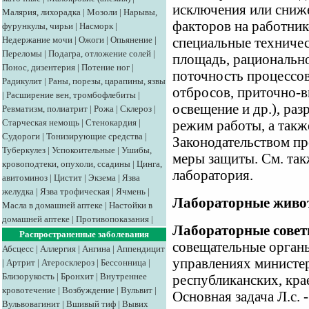
исключения или сниже
Малярия, лихорадка
|
Мозоли
|
Нарывы,
факторов на работник
фурункулы, чирьи
|
Насморк
|
Недержание мочи
|
Ожоги
|
Опьянение
|
специальные техничес
Переломы
|
Подагра, отложение солей
|
площадь, рациональн
Понос, дизентерия
|
Потение ног
|
поточность процессо
Радикулит
|
Раны, порезы, царапины, язвы
отбросов, приточно-в
|
Расширение вен, тромбофлебиты
|
освещение и др.), ра
Ревматизм, полиатрит
|
Рожа
|
Склероз
|
Старческая немощь
|
Стенокардия
|
режим работы, а такж
Судороги
|
Тонизирующие средства
|
Законодательством п
Туберкулез
|
Успокоительные
|
Ушибы,
меры защиты. См. так
кровоподтеки, опухоли, ссадины
|
Цинга,
лаборатория.
авитоминоз
|
Цистит
|
Экзема
|
Язва
желудка
|
Язва трофическая
|
Ячмень
|
Лабораторные живо
Масла в домашней аптеке
|
Настойки в
домашней аптеке
|
Противопоказания
|
Лабораторные сове
Распространенные заболевания
совещательные орган
Абсцесс
|
Аллергия
|
Ангина
|
Аппендицит
управлениях министер
|
Артрит
|
Атеросклероз
|
Бессонница
|
Близорукость
|
Бронхит
|
Внутреннее
республиканских, кра
кровотечение
|
Возбуждение
|
Вульвит
|
Основная задача Л.с. 
Вульвовагинит
|
Вшивый тиф
|
Вывих