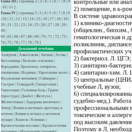
контрольные или анал
Глава III
[
страница 2
|
3
|
4
|
5
|
6
|
7
|
8
|
9
|
10
|
11
]
2) помещение, в к-ро
Глава IV
[
страница 2
|
3
|
4
|
5
|
6
|
7
|
8
|
9
В системе здравоохра
|
10
|
11
|
12
|
13
|
14
|
15
|
16
|
17
|
18
|
19
|
1) клинико-диагности
20
|
21
|
22
|
23
|
24
|
25
|
26
|
27
|
28
|
29
|
(общеклин., биохим., 
30
|
гематологическая и др
64
|
65
|
66
|
67
|
68
|
69
|
70
|
71
|
72
|
73
|
74
|
75
|
76
|
77
|
78
|
79
]
поликлиник, диспансе
Домашний лечебник
профилактических уч
Аллергия
|
Алкоголизм
|
Ангина
|
Астма
|
2) бактериол. Л. ЦГЭ;
Бессонница
|
Болезни селезенки
|
3) санитарно-бактери
Бородавки
|
Бронхиты, плевриты,
4) санитарно-хим. Л.
пневмония
|
Водянка
|
Укрепление волос
|
Воспаление яичников
|
Гайморит
|
5) центральные (ЦНИЛ
Гастрит
|
Геморрой
|
Гипертония
|
учебные Л, вузов;
Гипотония
|
Головная боль
|
Грипп
6) специализированные
(простуда)
|
Диабет
|
Желтуха
|
судебно-мед.). Работа
Желчегонные
|
Задержка месячных
|
профессиональными в
Запор
|
Камни в желчных протоках и
печени
|
Камни в почках и мочевом
токсические и аллерге
пузыре
|
Кашель
|
Климакс
|
под высоким давлением
Кровотечения носовые
|
Кровотечения
Поэтому в Л. необхо
маточные
|
Малокровие (анемия)
|