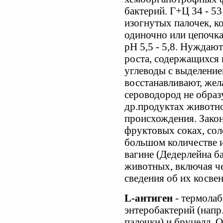
бактерий. Г+Ц 34 - 
изогнутых палочек, к
одиночно или цепочка
рН 5,5 - 5,8. Нуждаю
роста, содержащихся
углеводы с выделение
восстанавливают, жел
сероводород не образ
др.продуктах животно
происхождения. Закон
фруктовых соках, сол
большом количестве и
вагине (Дедерлейна б
животных, включая че
сведения об их косве
L-антиген
- термола
энтеробактерий (напр
палочки) и бруцелл. О