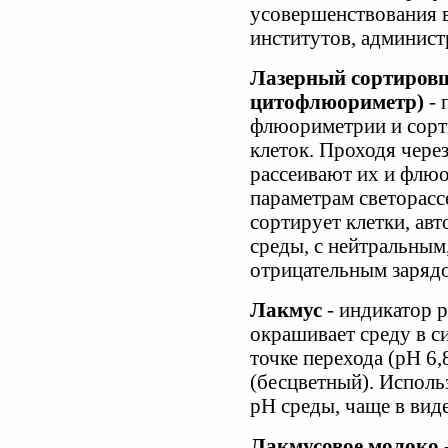
усовершенствования в
институтов, админист
Лазерный сортиров
цитофлюориметр)
- 
флюориметрии и сор
клеток. Проходя через
рассеивают их и флю
параметрам светорас
сортирует клетки, ав
среды, с нейтральны
отрицательным заряд
Лакмус
- индикатор 
окрашивает среду в си
точке перехода (рН 6,
(бесцветный). Испол
рН среды, чаще в вид
Лакмусовое молоко