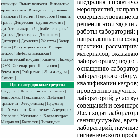
внедрения в практич
ключицы
|
Вывих челюсти
|
Выпадение
мероприятий, направл
прямой кишки
|
Выпадение пуповины
|
совершенствование л
Гайморит
|
Гастрит
|
Геморрой
|
Гепатит
|
Грипп
|
Депрессия
|
Дерматомиозит
|
решения этой задачи 
Диабет несахарный
|
Диабет сахарный
|
работы лабораторий;
Диарея
|
Дизентерия
|
Диспепсия
|
направленные на сов
Дифтерия
|
Дуоденит
|
Желтуха
|
Запор
|
практики; рассматри
Икота
|
Интубация трахеи
|
Инфаркт
материалов; оказыва
легкого
|
Инфаркт миокарда
|
Ишемический инсульт
|
Кашель
|
Насморк
лабораториям; подго
|
ОРЗ
|
Остеоартроз
|
Пневмония
|
оснащению лаборатор
Ревматизм
|
Туберкулез
|
Язва желудка
|
лабораторного обору
Ячмень
|
квалификации кадров;
Противосудорожные средства
проведению научных 
Введение
|
Фенобарбитал
|
Бензонал
|
лабораторий; участву
Бензобамил
|
Гексамидин
|
Дифенин
|
Триметин
|
Этосуксимид
|
Пуфемид
|
совещаний и семинаро
Карбамазепин
|
Клоназепам
|
Ацедипрол
|
Л.с. входят лаборато
Хлоракон
|
Метиндион
|
Хлоралгидрат
|
санэпидслужбы, врач
Мидокалм
|
Баклофен
|
Тизанидин
|
лабораторий, научные
гигиенического профи