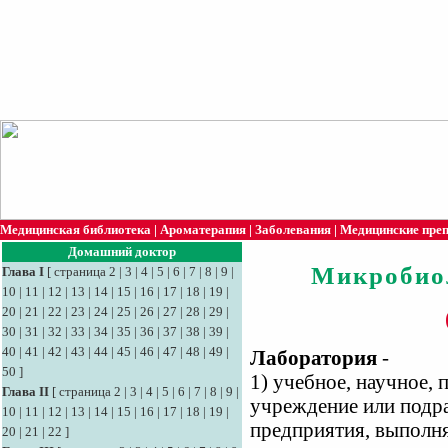
Медицинская библиотека
|
Ароматерапия
|
Заболевания
|
Медицинские пре
Домашний доктор
Микробио
Глава I
[
страница 2
|
3
|
4
|
5
|
6
|
7
|
8
|
9
|
10
|
11
|
12
|
13
|
14
|
15
|
16
|
17
|
18
|
19
|
20
|
21
|
22
|
23
|
24
|
25
|
26
|
27
|
28
|
29
|
30
|
31
|
32
|
33
|
34
|
35
|
36
|
37
|
38
|
39
|
40
|
41
|
42
|
43
|
44
|
45
|
46
|
47
|
48
|
49
|
Лаборатория
-
50
]
1) учебное, научное, 
Глава II
[
страница 2
|
3
|
4
|
5
|
6
|
7
|
8
|
9
|
учреждение или подра
10
|
11
|
12
|
13
|
14
|
15
|
16
|
17
|
18
|
19
|
предприятия, выполн
20
|
21
|
22
]