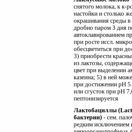
снятого молока, к к-
настойки и столько ж
окрашивания среды в 
дробно паром 3 дня п
автоклавированием пр
при росте иссл. микро
обесцветиться при до
3) приобрести красны
из лактозы, содержащ
цвет при выделении а
казеина; 5) в ней мож
при достижении рН 5 
или сгусток при рН 7
пептонизируется
Лактобациллы (Lact
бактерии)
- сем. пал
редким исключением
хемоорганотрофных ф