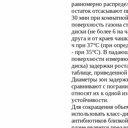
равномерно распредел
остаток отсасывают п
30 мин при комнатной
поверхность газона 
диски (не более 6 на 
друга и от краев чаш
ч при 37°С (при опре
- при 35°С). В падаю
поверхности измеряют
диска) задержки рост
таблице, приведенной
Диаметры зон задерж
сравнивают с пограни
относят их к одной из
устойчивости.
Для сокращения объе
использовать класс-д
антибиотиков близкой
плане является предл