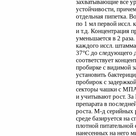
захватывающие все у
устойчивости, причем
отдельная пипетка. Во
по 1 мл первой иссл. к
и т.д. Концентрация п
уменьшается в 2 раза
каждого иссл. штамма
37°С до следующего 
соответствует концен
пробирке с видимой з
установить бактерици
пробирок с задержкой
секторы чашки с МПА
и учитывают рост. З
препарата в последней
роста. М-д серийных 
среде базируется на 
плотной питательной 
нанесенных на него м