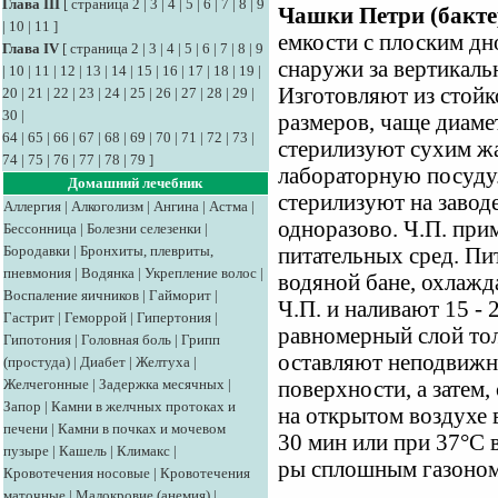
Глава III
[
страница 2
|
3
|
4
|
5
|
6
|
7
|
8
|
9
Чашки Петри (бакте
|
10
|
11
]
емкости с плоским дн
Глава IV
[
страница 2
|
3
|
4
|
5
|
6
|
7
|
8
|
9
снаружи за вертикаль
|
10
|
11
|
12
|
13
|
14
|
15
|
16
|
17
|
18
|
19
|
Изготовляют из стойк
20
|
21
|
22
|
23
|
24
|
25
|
26
|
27
|
28
|
29
|
30
|
размеров, чаще диаме
64
|
65
|
66
|
67
|
68
|
69
|
70
|
71
|
72
|
73
|
стерилизуют сухим жа
74
|
75
|
76
|
77
|
78
|
79
]
лабораторную посуду
Домашний лечебник
стерилизуют на завод
Аллергия
|
Алкоголизм
|
Ангина
|
Астма
|
одноразово. Ч.П. при
Бессонница
|
Болезни селезенки
|
Бородавки
|
Бронхиты, плевриты,
питательных сред. Пи
пневмония
|
Водянка
|
Укрепление волос
|
водяной бане, охлажд
Воспаление яичников
|
Гайморит
|
Ч.П. и наливают 15 - 
Гастрит
|
Геморрой
|
Гипертония
|
равномерный слой тол
Гипотония
|
Головная боль
|
Грипп
оставляют неподвижн
(простуда)
|
Диабет
|
Желтуха
|
Желчегонные
|
Задержка месячных
|
поверхности, а затем
Запор
|
Камни в желчных протоках и
на открытом воздухе 
печени
|
Камни в почках и мочевом
30 мин или при 37°С в
пузыре
|
Кашель
|
Климакс
|
ры сплошным газоном
Кровотечения носовые
|
Кровотечения
маточные
|
Малокровие (анемия)
|