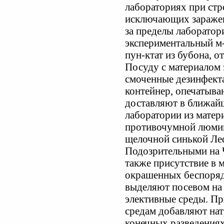
лабораториях при стр
исключающих заражен
за пределы лаборатор
экспериментальный м-
пун-ктат из бубона, 
Посуду с материалом 
смоченные дезинфект
контейнер, опечатыва
доставляют в ближай
лаборатории из матер
противочумной люми
щелочной синькой Леф
Подозрительными на 
также присутствие в 
окрашенных беспоряд
выделяют посевом на 
элективные среды. Пр
средам добавляют нат
конечных разведениях