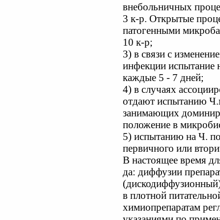
внебольничных процес
3 к-р. Открытые проц
патогенными микроба
10 к-р;
3) в связи с изменени
инфекции испытание 
каждые 5 - 7 дней;
4) в случаях ассоции
отдают испытанию Ч.м
занимающих доминир
положение в микроби
5) испытанию на Ч. п
первичного или втори
В настоящее время дл
да: диффузии препара
(дискодиффузионный),
в плотной питательной
химиопрепаратам рег
указаниями по прим