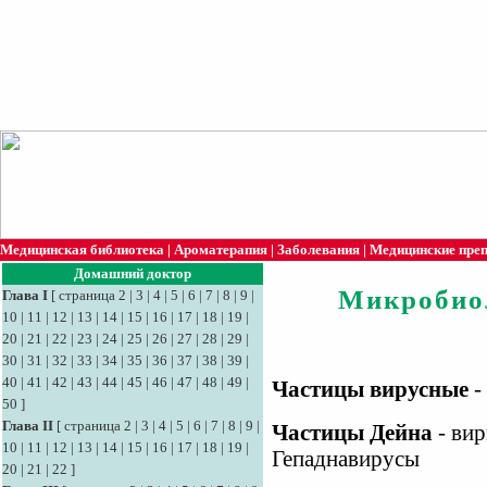
Медицинская библиотека
|
Ароматерапия
|
Заболевания
|
Медицинские пре
Домашний доктор
Микробио
Глава I
[
страница 2
|
3
|
4
|
5
|
6
|
7
|
8
|
9
|
10
|
11
|
12
|
13
|
14
|
15
|
16
|
17
|
18
|
19
|
20
|
21
|
22
|
23
|
24
|
25
|
26
|
27
|
28
|
29
|
30
|
31
|
32
|
33
|
34
|
35
|
36
|
37
|
38
|
39
|
40
|
41
|
42
|
43
|
44
|
45
|
46
|
47
|
48
|
49
|
Частицы вирусные
-
50
]
Глава II
[
страница 2
|
3
|
4
|
5
|
6
|
7
|
8
|
9
|
Частицы Дейна
- вир
10
|
11
|
12
|
13
|
14
|
15
|
16
|
17
|
18
|
19
|
Гепаднавирусы
20
|
21
|
22
]