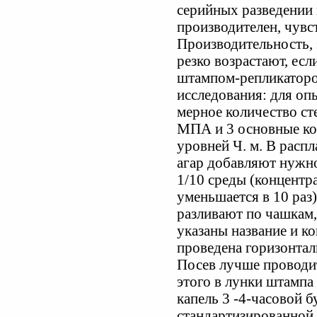
серийных разведении 
производителен, чувст
Производительность,
резко возрастают, есл
штампом-репликаторо
исследования: для оп
мерное количество ст
МПА и 3 основные ко
уровней Ч. м. В расп
агар добавляют нужно
1/10 среды (концентр
уменьшается в 10 раз
разливают по чашкам,
указаны название и к
проведена горизонтал
Посев лучше проводи
этого в лунки штампа
капель 3 -4-часовой б
стандартизированной 