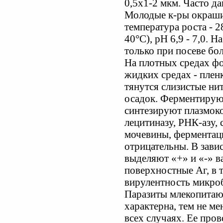
0,5x1-2 мкм. Часто 
Молодые к-ры окраши
температура роста - 2
40°С), рН 6,9 - 7,0. 
только при посеве бол
На плотных средах ф
жидких средах - пленк
тянутся слизистые ни
осадок. Ферментируют
синтезируют плазмоко
лецитиназу, РНК-азу,
мочевины, ферментац
отрицательны. В зави
выделяют «+» и «-» в
поверхностные Аг, в т
вирулентность микроб
Паразиты млекопитаю
характерна, тем не ме
всех случаях. Ее про