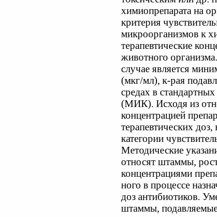
химиопрепарата на ор
критерия чувствител
микроорганизмов к х
терапевтические конц
животного организма.
случае является мини
(мкг/мл), к-рая подав
средах в стандартных
(МИК). Исходя из о
концентрацией препар
терапевтических доз,
категории чувствител
Методические указани
относят штаммы, рост
концентрациями препа
ного в процессе назн
доз антибиотиков. У
штаммы, подавляемые