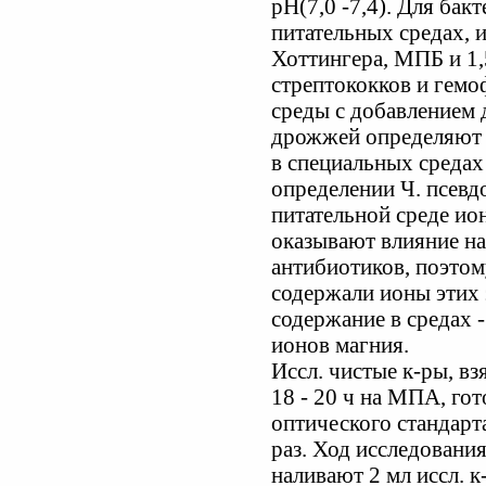
рН(7,0 -7,4). Для бак
питательных средах, и
Хоттингера, МПБ и 1
стрептококков и гем
среды с добавлением 
дрожжей определяют н
в специальных средах
определении Ч. псевд
питательной среде ио
оказывают влияние на
антибиотиков, поэтом
содержали ионы этих 
содержание в средах -
ионов магния.
Иссл. чистые к-ры, в
18 - 20 ч на МПА, го
оптического стандарта
раз. Ход исследовани
наливают 2 мл иссл. 