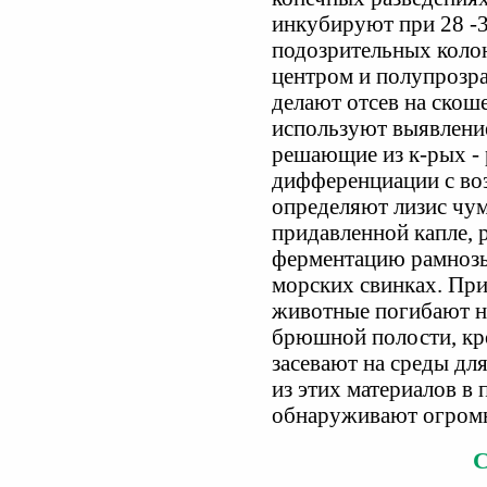
инкубируют при 28 -30
подозрительных колон
центром и полупрозр
делают отсев на ско
используют выявлени
решающие из к-рых - 
дифференциации с во
определяют лизис чу
придавленной капле, р
ферментацию рамнозы
морских свинках. Пр
животные погибают на 
брюшной полости, кро
засевают на среды дл
из этих материалов в
обнаруживают огромн