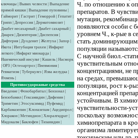
Ч. по отношению к оп
ключицы
|
Вывих челюсти
|
Выпадение
прямой кишки
|
Выпадение пуповины
|
препаратов. В чувств
Гайморит
|
Гастрит
|
Геморрой
|
Гепатит
|
мутации, рекомбинац
Грипп
|
Депрессия
|
Дерматомиозит
|
появляются особи с б
Диабет несахарный
|
Диабет сахарный
|
уровнем Ч., к-рые в 
Диарея
|
Дизентерия
|
Диспепсия
|
стать доминирующими
Дифтерия
|
Дуоденит
|
Желтуха
|
Запор
|
Икота
|
Интубация трахеи
|
Инфаркт
популяции называютс
легкого
|
Инфаркт миокарда
|
С научной биол.-стат
Ишемический инсульт
|
Кашель
|
Насморк
чувствительным относ
|
ОРЗ
|
Остеоартроз
|
Пневмония
|
концентрациями, не 
Ревматизм
|
Туберкулез
|
Язва желудка
|
на средах, превышаю
Ячмень
|
популяции, рост к-рых
Противосудорожные средства
Введение
|
Фенобарбитал
|
Бензонал
|
концентрацией препар
Бензобамил
|
Гексамидин
|
Дифенин
|
устойчивым. В химио
Триметин
|
Этосуксимид
|
Пуфемид
|
чувствительности-ус
Карбамазепин
|
Клоназепам
|
Ацедипрол
|
поскольку возможнос
Хлоракон
|
Метиндион
|
Хлоралгидрат
|
химиопрепарата в кро
Мидокалм
|
Баклофен
|
Тизанидин
|
организма лимитирует
токсическим или др. 