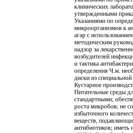
клинических лаборат
утвержденными прика
Указаниями по опред
микроорганизмов к а
агар с использованием
методическим руково
надзор за лекарстве
возбудителей инфекц
и тактика антибактер
определения Ч.м. нео
диски из специальной
Кустарное производст
Питательные среды д
стандартными; обеспе
роста микробов; не с
избыточного количест
веществ, подавляющи
антибиотиков; иметь