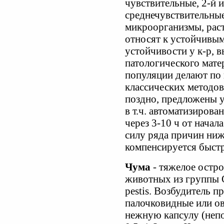
чувствительные, 2-й и
среднечувствительные
микроорганизмы, раст
относят к устойчивым
устойчивости у к-р, 
патологического мат
популяции делают по 
классических методов
поздно, предложены у
в т.ч. автоматизиров
через 3-10 ч от начал
силу ряда причин ниже
компенсируется быст
Чума
- тяжелое остро
животных из группы О
pestis. Возбудитель п
палочковидные или о
нежную капсулу (непо