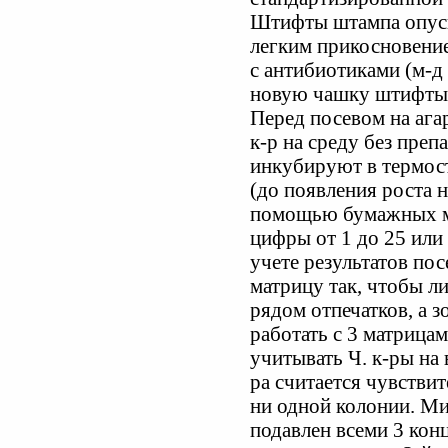
Штифты штампа опуск
легким прикосновение
с антибиотиками (м-д
новую чашку штифты в
Перед посевом на ага
к-р на среду без преп
инкубируют в термос
(до появления роста н
помощью бумажных м
цифры от 1 до 25 или
учете результатов по
матрицу так, чтобы л
рядом отпечатков, а з
работать с 3 матрица
учитывать Ч. к-ры на 
ра считается чувствит
ни одной колонии. М
подавлен всеми 3 кон