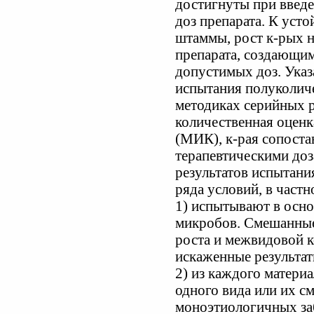
достигнуты при введ
доз препарата. К уст
штаммы, рост к-рых н
препарата, создающи
допустимых доз. Указ
испытания полуколич
методиках серийных 
количественная оценк
(МИК), к-рая сопоста
терапевтическими до
результатов испытани
ряда условий, в частн
1) испытывают в осн
микробов. Смешанные
роста и межвидовой 
искаженные результат
2) из каждого матери
одного вида или их с
моноэтиологичных за