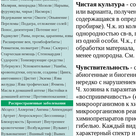
Чистая культура
- с
Малярия, лихорадка
|
Мозоли
|
Нарывы,
или варианта, получен
фурункулы, чирьи
|
Насморк
|
Недержание мочи
|
Ожоги
|
Опьянение
|
содержащаяся в опред
Переломы
|
Подагра, отложение солей
|
пробирке). Ч.к. из ко
Понос, дизентерия
|
Потение ног
|
однородностью св-в,
Радикулит
|
Раны, порезы, царапины, язвы
из одной особи. Ч.к.,
|
Расширение вен, тромбофлебиты
|
обработки материала,
Ревматизм, полиатрит
|
Рожа
|
Склероз
|
Старческая немощь
|
Стенокардия
|
менее однородна. См.
Судороги
|
Тонизирующие средства
|
Туберкулез
|
Успокоительные
|
Ушибы,
Чувствительность
- 
кровоподтеки, опухоли, ссадины
|
Цинга,
абиогенные и биоген
авитоминоз
|
Цистит
|
Экзема
|
Язва
нередко с нарушением
желудка
|
Язва трофическая
|
Ячмень
|
Ч. хозяина к паразит
Масла в домашней аптеке
|
Настойки в
«восприимчивость» (с
домашней аптеке
|
Противопоказания
|
микроорганизмов к хи
Распространенные заболевания
Абсцесс
|
Аллергия
|
Ангина
|
Аппендицит
микроорганизмов реаг
|
Артрит
|
Атеросклероз
|
Бессонница
|
химиопрепаратов при
Близорукость
|
Бронхит
|
Внутреннее
гибелью. Каждый вид 
кровотечение
|
Возбуждение
|
Вульвит
|
характерный спектр и
Вульвовагинит
|
Вшивый тиф
|
Вывих