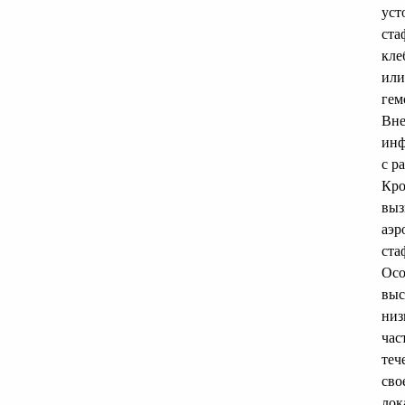
уст
ста
кле
или
гем
Вне
инф
с р
Кро
выз
аэр
ста
Осо
выс
низ
час
теч
сво
лок