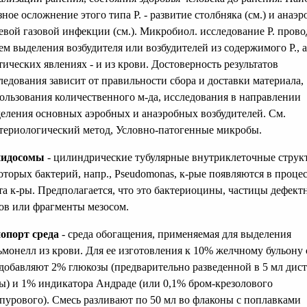
зное осложнение этого типа Р. - развитие столбняка (см.) и анаэ
евой газовой инфекции (см.). Микробиол. исследование Р. прово
ем выделения возбудителя или возбудителей из содержимого Р., 
тических явлениях - и из крови. Достоверность результатов
ледования зависит от правильности сбора и доставки материала,
ользования количественного м-да, исследования в направлении
еления основных аэробных и анаэробных возбудителей. См.
териологический метод, Условно-патогенные микробы.
пидосомы
- цилиндрические тубулярные внутриклеточные струк
оторых бактерий, напр., Pseudomonas, к-рые появляются в проце
та к-ры. Предполагается, что это бактериоцины, частицы дефект
ов или фрагменты мезосом.
опорт среда
- среда обогащения, применяемая для выделения
ьмонелл из крови. Для ее изготовления к 10% желчному бульону 
 добавляют 2% глюкозы (предварительно разведенной в 5 мл дист
ы) и 1% индикатора Андраде (или 0,1% бром-крезолового
пурового). Смесь разливают по 50 мл во флаконы с поплавками