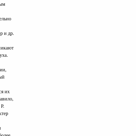
тым
ельно
р и др.
никают
уха.
ии,
ый
ся их
авило,
Р.
ктер
и
более