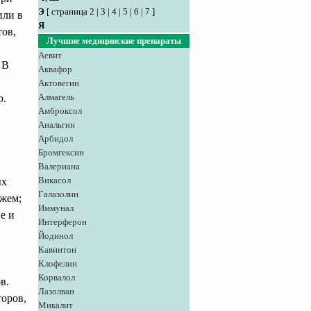
Э
[
страница 2
|
3
|
4
|
5
|
6
|
7
]
или в
Я
тов,
Лучшие медицинские препараты
Аевит
 В
Аквафор
Актовегин
Алмагель
р.
Амброксол
Анальгин
Арбидол
Бромгексин
Валериана
Викасол
ых
Галазолин
ажем;
Иммунал
е и
Интерферон
Йодинол
Кавинтон
Клофелин
Корвалол
в.
Лазолван
торов,
Микалит