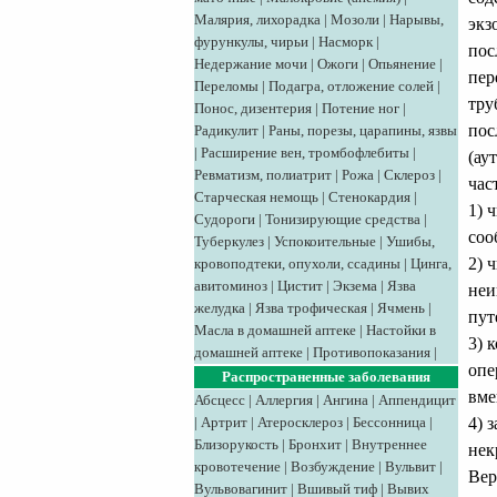
Малярия, лихорадка
|
Мозоли
|
Нарывы,
экз
фурункулы, чирьи
|
Насморк
|
пос
Недержание мочи
|
Ожоги
|
Опьянение
|
пер
Переломы
|
Подагра, отложение солей
|
тру
Понос, дизентерия
|
Потение ног
|
пос
Радикулит
|
Раны, порезы, царапины, язвы
|
Расширение вен, тромбофлебиты
|
(ау
Ревматизм, полиатрит
|
Рожа
|
Склероз
|
час
Старческая немощь
|
Стенокардия
|
1) 
Судороги
|
Тонизирующие средства
|
соо
Туберкулез
|
Успокоительные
|
Ушибы,
2) 
кровоподтеки, опухоли, ссадины
|
Цинга,
авитоминоз
|
Цистит
|
Экзема
|
Язва
неи
желудка
|
Язва трофическая
|
Ячмень
|
пут
Масла в домашней аптеке
|
Настойки в
3) 
домашней аптеке
|
Противопоказания
|
опе
Распространенные заболевания
вме
Абсцесс
|
Аллергия
|
Ангина
|
Аппендицит
4) 
|
Артрит
|
Атеросклероз
|
Бессонница
|
Близорукость
|
Бронхит
|
Внутреннее
нек
кровотечение
|
Возбуждение
|
Вульвит
|
Вер
Вульвовагинит
|
Вшивый тиф
|
Вывих