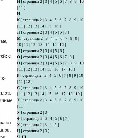
И
[
страница 2
|
3
|
4
|
5
|
6
|
7
|
8
|
9
|
10
|
11
]
Й
К
[
страница 2
|
3
|
4
|
5
|
6
|
7
|
8
|
9
|
10
|
11
|
12
|
13
|
14
|
15
|
16
]
Л
[
страница 2
|
3
|
4
|
5
|
6
|
7
]
М
[
страница 2
|
3
|
4
|
5
|
6
|
7
|
8
|
9
|
ные,
10
|
11
|
12
|
13
|
14
|
15
|
16
]
Н
[
страница 2
|
3
|
4
|
5
|
6
]
ей; с
О
[
страница 2
|
3
|
4
|
5
|
6
|
7
|
8
]
П
[
страница 2
|
3
|
4
|
5
|
6
|
7
|
8
|
9
|
10
|
11
|
12
|
13
|
14
|
15
|
16
|
17
|
18
]
Р
[
страница 2
|
3
|
4
|
5
|
6
|
7
|
8
|
9
|
10
 к-
|
11
|
12
]
С
[
страница 2
|
3
|
4
|
5
|
6
|
7
|
8
|
9
|
10
плоть
|
11
|
12
|
13
|
14
|
15
|
16
|
17
|
18
|
19
]
вичные
Т
[
страница 2
|
3
|
4
|
5
|
6
|
7
|
8
|
9
|
10
|
11
]
У
[
страница 2
|
3
]
е
Ф
[
страница 2
|
3
|
4
|
5
|
6
|
7
]
икают
Х
[
страница 2
|
3
|
4
|
5
]
анов,
Ц
[
страница 2
|
3
]
При
Ч
,
Ш