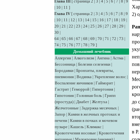
Глава III
[
страница 2
|
3
|
4
|
5
|
6
|
7
|
8
|
9
Хар
|
10
|
11
]
Глава IV
[
страница 2
|
3
|
4
|
5
|
6
|
7
|
8
|
9
2) 
|
10
|
11
|
12
|
13
|
14
|
15
|
16
|
17
|
18
|
19
|
20
|
21
|
22
|
23
|
24
|
25
|
26
|
27
|
28
|
29
|
Ра
30
|
нар
64
|
65
|
66
|
67
|
68
|
69
|
70
|
71
|
72
|
73
|
про
74
|
75
|
76
|
77
|
78
|
79
]
уку
Домашний лечебник
неп
Аллергия
|
Алкоголизм
|
Ангина
|
Астма
|
пов
Бессонница
|
Болезни селезенки
|
Бородавки
|
Бронхиты, плевриты,
нер
пневмония
|
Водянка
|
Укрепление волос
|
Мес
Воспаление яичников
|
Гайморит
|
рог
Гастрит
|
Геморрой
|
Гипертония
|
кро
Гипотония
|
Головная боль
|
Грипп
до 
(простуда)
|
Диабет
|
Желтуха
|
Желчегонные
|
Задержка месячных
|
(ра
Запор
|
Камни в желчных протоках и
вто
печени
|
Камни в почках и мочевом
вме
пузыре
|
Кашель
|
Климакс
|
в Р
Кровотечения носовые
|
Кровотечения
сод
маточные
|
Малокровие (анемия)
|