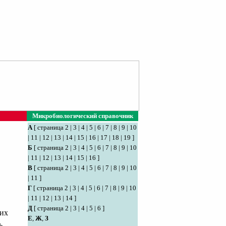
Микробиологический справочник
А
[
страница 2
|
3
|
4
|
5
|
6
|
7
|
8
|
9
|
10
|
11
|
12
|
13
|
14
|
15
|
16
|
17
|
18
|
19
]
Б
[
страница 2
|
3
|
4
|
5
|
6
|
7
|
8
|
9
|
10
|
11
|
12
|
13
|
14
|
15
|
16
]
В
[
страница 2
|
3
|
4
|
5
|
6
|
7
|
8
|
9
|
10
|
11
]
Г
[
страница 2
|
3
|
4
|
5
|
6
|
7
|
8
|
9
|
10
|
11
|
12
|
13
|
14
]
Д
[
страница 2
|
3
|
4
|
5
|
6
]
ких
Е
,
Ж
,
З
ь.