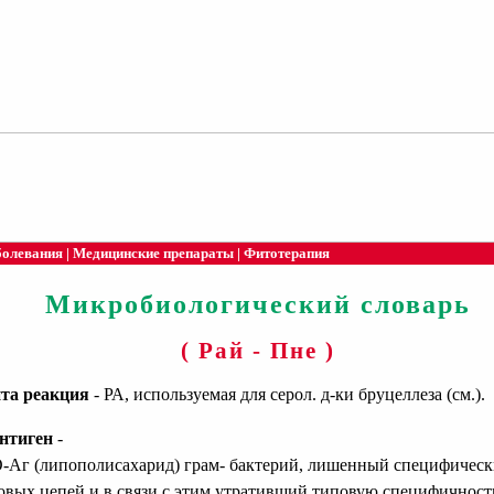
болевания
|
Медицинские препараты
|
Фитотерапия
Микробиологический словарь
( Рай - Пне )
та реакция
- РА, используемая для серол. д-ки бруцеллеза (см.).
нтиген
-
О-Аг (липополисахарид) грам- бактерий, лишенный специфичес
овых цепей и в связи с этим утративший типовую специфичност