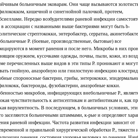
ойчивым больничным эковарам. Они чаще вызываются золотис
филококком, кишечной и синегнойной палочкой, протеем,
бсиеллами. Нередко возбудителями раневой инфекции самостоят
 в ассоциации с названными выше бактериями могут быть b-
олитические стрептококки, энтеробактер, серратиа, акинетобакте
больничные Р. (боевые, производственные, бытовые) все
ицируются в момент ранения и после него. Микробы в них про
анящим оружием, кусочками одежды, почвы, пыли, кожи, из возд
ме перечисленных выше видов в эти типы Р. проникают и могут
вать гнойную, анаэробную или гнилостную инфекцию клострид
обные спороносные бактерии, грибы, энтерококки, эпидермальн
филококк, бактероиды, фузобактерии, анаэробные кокки.
бенностью микробов, инфицирующих внебольничные Р., являет
окая чувствительность к антисептикам и антибиотикам и, как пр
кая вирулентность. В последующем, в больничных условиях, эти 
то заселяются больничными штаммами, к-рые и определяют хара
ения раневой инфекции. Частота развития инфекции зависит от
евременной и правильной хирургической обработки Р., тяжести 
ализации ранения, состояния здоровья человека до ранения. Наи