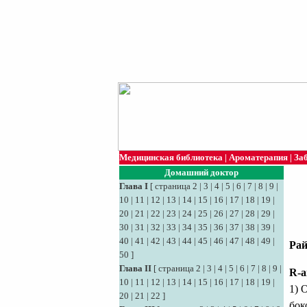
Медицинская библиотека
|
Ароматерапия
|
За
Домашний доктор
Глава I
[
страница 2
|
3
|
4
|
5
|
6
|
7
|
8
|
9
|
10
|
11
|
12
|
13
|
14
|
15
|
16
|
17
|
18
|
19
|
20
|
21
|
22
|
23
|
24
|
25
|
26
|
27
|
28
|
29
|
30
|
31
|
32
|
33
|
34
|
35
|
36
|
37
|
38
|
39
|
40
|
41
|
42
|
43
|
44
|
45
|
46
|
47
|
48
|
49
|
Рай
50
]
Глава II
[
страница 2
|
3
|
4
|
5
|
6
|
7
|
8
|
9
|
R-а
10
|
11
|
12
|
13
|
14
|
15
|
16
|
17
|
18
|
19
|
1) 
20
|
21
|
22
]
бок