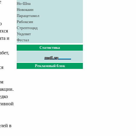
е
Но-Шпа
Новокаин
Парацетамол
Рибоксин
ю
Стрептоцид
ихся
Ундевит
ата и
Фестал
Статистика
бет,
Рекламный блок
ся
ом
акции.
едко
бтивной
елей в