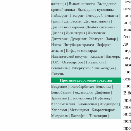
чем
ключицы
|
Вывих челюсти
|
Выпадение
отм
прямой кишки
|
Выпадение пуповины
|
вир
Гайморит
|
Гастрит
|
Геморрой
|
Гепатит
|
Грипп
|
Депрессия
|
Дерматомиозит
|
инф
Диабет несахарный
|
Диабет сахарный
|
мик
Диарея
|
Дизентерия
|
Диспепсия
|
бол
Дифтерия
|
Дуоденит
|
Желтуха
|
Запор
|
др.
Икота
|
Интубация трахеи
|
Инфаркт
нед
легкого
|
Инфаркт миокарда
|
Ишемический инсульт
|
Кашель
|
Насморк
опу
|
ОРЗ
|
Остеоартроз
|
Пневмония
|
нах
Ревматизм
|
Туберкулез
|
Язва желудка
|
гно
Ячмень
|
осн
Противосудорожные средства
гно
Введение
|
Фенобарбитал
|
Бензонал
|
Бензобамил
|
Гексамидин
|
Дифенин
|
В б
Триметин
|
Этосуксимид
|
Пуфемид
|
при
Карбамазепин
|
Клоназепам
|
Ацедипрол
|
лих
Хлоракон
|
Метиндион
|
Хлоралгидрат
|
инф
Мидокалм
|
Баклофен
|
Тизанидин
|
поп
про