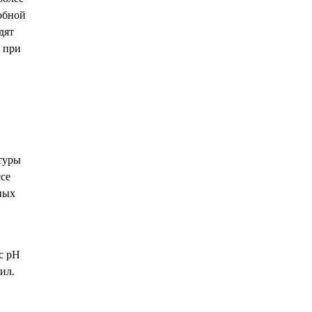
робной
дят
а при
туры
ссе
ных
с рН
ил.