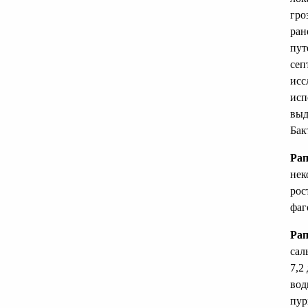
гро
ран
пут
сеп
исс
исп
выд
Бак
Ра
нек
рос
фаг
Рап
сал
7,2
вод
пур