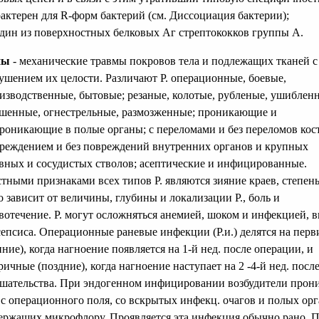
актерен для R-форм бактерий (см. Диссоциация бактерии);
один из поверхностных белковых Аг стрептококков группы А.
ны
- механические травмы покровов тела и подлежащих тканей с
ушением их целости. Различают Р. операционные, боевые,
изводственные, бытовые; резаные, колотые, рубленые, ушиблен
шенные, огнестрельные, размозженные; проникающие и
роникающие в полые органы; с переломами и без переломов кост
реждением и без повреждений внутренних органов и крупных
вных и сосудистых стволов; асептические и инфицированные.
тными признаками всех типов Р. являются зияние краев, степень
о зависит от величины, глубины и локализации Р., боль и
вотечение. Р. могут осложняться анемией, шоком и инфекцией, в
сепсиса. Операционные раневые инфекции (Р.и.) делятся на пер
нние), когда нагноение появляется на 1-й нед. после операции, и
ричные (поздние), когда нагноение наступает на 2 -4-й нед. посл
шательства. При эндогенном инфицировании возбудители прон
. с операционного поля, со вскрытых инфекц. очагов и полых орг
ержащих микрофлору. Проявляется эта инфекция обычно рано. 