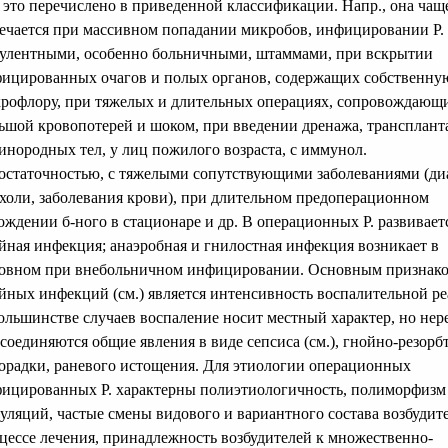
 это перечислено в приведенной классификации. Напр., она чащ
ечается при массивном попадании микробов, инфицировании Р.
улентными, особенно больничными, штаммами, при вскрытии
ицированных очагов и полых органов, содержащих собственну
рофлору, при тяжелых и длительных операциях, сопровождающ
ьшой кровопотерей и шоком, при введении дренажа, трансплант
 инородных тел, у лиц пожилого возраста, с иммунол.
остаточностью, с тяжелыми сопутствующими заболеваниями (диа
холи, заболевания крови), при длительном предоперационном
ождении б-ного в стационаре и др. В операционных Р. развивает
йная инфекция; анаэробная и гнилостная инфекция возникает в
овном при внебольничном инфицировании. Основным признак
йных инфекций (см.) является интенсивность воспалительной ре
ольшинстве случаев воспаление носит местный характер, но нер
соединяются общие явления в виде сепсиса (см.), гнойно-резор
орадки, раневого истощения. Для этиологии операционных
ицированных Р. характерны полиэтиологичность, полиморфизм
уляций, частые смены видового и вариантного состава возбудит
цессе лечения, принадлежность возбудителей к множественно-