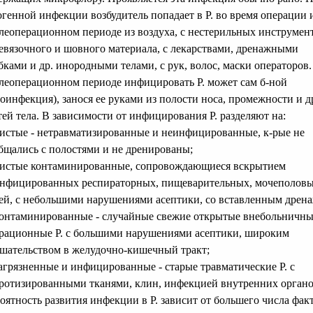
огенной инфекции возбудитель попадает в Р. во время операции 
леоперационном периоде из воздуха, с нестерильных инструмен
евязочного и шовного материала, с лекарствами, дренажными
бками и др. инородными телами, с рук, волос, маски операторов.
леоперационном периоде инфицировать Р. может сам б-ной
тоинфекция), занося ее руками из полости носа, промежности и д
тей тела. В зависимости от инфицирования Р. разделяют на:
чистые - нетравматизированные и неинфицированные, к-рые не
бщались с полостями и не дренированы;
чистые контаминированные, сопровождающиеся вскрытием
нфицированных респираторных, пищеварительных, мочеполов
ей, с небольшими нарушениями асептики, со вставленным дрен
контаминированные - случайные свежие открытые внебольничны
рационные Р. с большими нарушениями асептики, широким
шательством в желудочно-кишечный тракт;
загрязненные и инфицированные - старые травматические Р. с
ротизированными тканями, клин, инфекцией внутренних органо
оятность развития инфекции в Р. зависит от большего числа фак