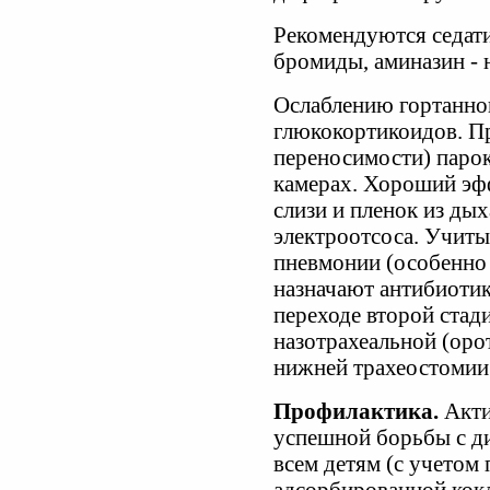
Рекомендуются седати
бромиды, аминазин - 
Ослаблению гортанног
глюкокортикоидов. П
переносимости) парок
камерах. Хороший эфф
слизи и пленок из ды
электроотсоса. Учиты
пневмонии (особенно у
назначают антибиотик
переходе второй стади
назотрахеальной (оро
нижней трахеостомии
Профилактика.
Акти
успешной борьбы с д
всем детям (с учетом