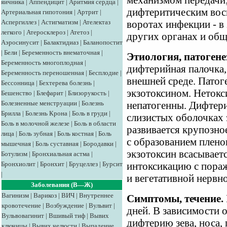
механизмом передачи;
яичника
|
Аппендицит
|
Аритмия сердца
|
дифтеритическим вос
Артериальная гипотония
|
Артрит
|
Аспергиллез
|
Астигматизм
|
Ателектаз
воротах инфекции - в з
легкого
|
Атеросклероз
|
Атетоз
|
других органах и общ
Аэросинусит
|
Балактидиаз
|
Баланопостит
|
Бели
|
Беременность внематочная
|
Этиология, патогене
Беременность многоплодная
|
дифтерийная палочка,
Беременность переношенная
|
Бесплодие
|
внешней среде. Патог
Бессонница
|
Бехтерева болезнь
|
экзотоксином. Неток
Бешенство
|
Блефарит
|
Близорукость
|
Болезненные менструации
|
Болезнь
непатогенны. Дифтери
Брилла
|
Болезнь Крона
|
Боль в груди
|
слизистых оболочках з
Боль в молочной железе
|
Боль в области
развивается крупозно
лица
|
Боль зубная
|
Боль костная
|
Боль
с образованием плен
мышечная
|
Боль суставная
|
Бородавки
|
экзотоксин всасывает
Ботулизм
|
Бронхиальная астма
|
Бронхиолит
|
Бронхит
|
Бруцеллез
|
Бурсит
интоксикацию с пора
|
и вегетативной нервн
Заболевания (В—Ж)
Вагинизм
|
Варикоз
|
ВИЧ
|
Внутреннее
Симптомы, течение.
кровотечение
|
Возбуждение
|
Вульвит
|
дней. В зависимости 
Вульвовагинит
|
Вшивый тиф
|
Вывих
дифтерию зева, носа, г
ключицы
|
Вывих челюсти
|
Выпадение