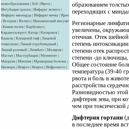
новообразования
|
Зоб
|
Икота
|
образованием толстых
Интубация трахеи
|
Инфаркт легкого
|
переходящих с миндал
Инфаркт миокарда
|
Инфаркт яичка
|
Ирит
|
Истерия
|
Ихтиоз
|
Ишемический инсульт
Регионарные лимфати
|
Камни почек
|
Карбункул
|
увеличены, окружающ
Кардиосклероз
|
Катар
|
Катаракта
|
отечная. Отек шейной
Кашель
|
Клещевой тиф
|
Лицевой
степень интоксикации
гемиспазм
|
Лишай отрубевидный
|
Лишай розовый
|
Люмбаго
|
Малярия
|
степени отек распрост
Мастит
|
Мастурбация
|
Менингит
|
степени -до ключицы,
Мигрень
|
Миопия
|
Мраморная болезнь
|
Общее состояние бол
Насморк
|
Невроз
|
Некроз
|
Нефропатоз
|
температура (39-40 гр
рвота и боль в живо
расстройства сердечн
Разновидностью этой
дифтерия зева, при к
чем при токсической 
Дифтерия гортани
(д
в последнее время вст