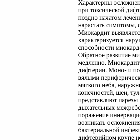
Характерны осложнен
при токсической дифте
поздно начатом лечен
нарастать симптомы, 
Миокардит выявляется
характеризуется нар
способности миокарда
Обратное развитие м
медленно. Миокардит 
дифтерии. Моно- и п
вялыми периферическ
мягкого неба, наруж
конечностей, шеи, ту
представляют парезы 
дыхательных межреб
поражение иннерваци
возникать осложнени
бактериальной инфекц
дифтерийном крупе н