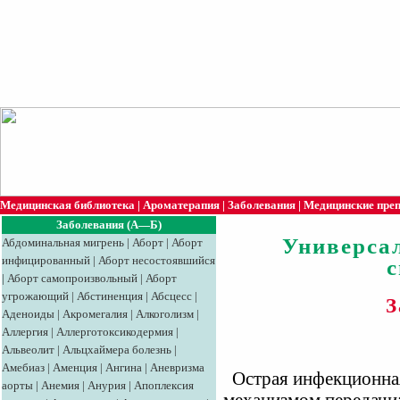
Медицинская библиотека
|
Ароматерапия
|
Заболевания
|
Медицинские пре
Заболевания (А—Б)
Универса
Абдоминальная мигрень
|
Аборт
|
Аборт
инфицированный
|
Аборт несостоявшийся
|
Аборт самопроизвольный
|
Аборт
угрожающий
|
Абстиненция
|
Абсцесс
|
З
Аденоиды
|
Акромегалия
|
Алкоголизм
|
Аллергия
|
Аллерготоксикодермия
|
Альвеолит
|
Альцхаймера болезнь
|
Амебиаз
|
Аменция
|
Ангина
|
Аневризма
Острая инфекционная
аорты
|
Анемия
|
Анурия
|
Апоплексия