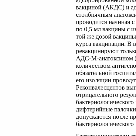
адсорбированной ко
вакциной (АКДС) и а
столбнячным анатокс
проводится начиная с
по 0,5 мл вакцины с и
той же дозой вакцины 
курса вакцинации. В в
ревакцинируют тольк
АДС-М-анатоксином 
количеством антигено
обязательной госпита
его изоляции провод
Реконвалесцентов вы
отрицательного резул
бактериологического 
дифтерийные палочки;
допускаются после пр
бактериологического 