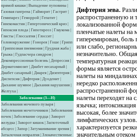
прямой кишки
|
Выпадение пуповины
|
Дифтерия зева.
Разли
Газовая гангрена
|
Гайморит
|
Гастрит
|
распространенную и 
Гемипарез
|
Геморрой
|
Гепатит
|
локализованной форм
Гинекомастия
|
Гипертонический криз
|
Гипоксия плода
|
Гипотиреоз
|
Глаукома
|
пленчатые налеты на 
Глисты
|
Глоссалгия
|
Глоссит
|
гиперемирован, боль 
Головокружение
|
Гонорея
|
Гоше
|
Грипп
или слабо, регионарн
|
Гриппозная пневмония
|
Грудная жаба
|
незначительно. Общая
Грыжа
|
Гудпасчера синдром
|
температурная реакци
Декомпрессионная болезнь
|
Депрессия
|
Дерматомиозит
|
Диабет несахарный
|
формы является остро
Диабет сахарный
|
Диарея
|
Дизентерия
|
налеты на миндалина
Диспепсия
|
Дифтерия
|
Дуоденит
|
нередко расположенны
Дыхание шумное
|
Дыхания нарушения
|
распространенной фо
Желтуха
|
налеты переходят на 
Заболевания (З—Н)
Заболевания мочевого пузыря
|
язычка; интоксикация
Заболевания мочеточников
|
Заболевания
высокая, более значи
почек
|
Заболевание сердца
|
Заворот
лимфатических узлов.
желудка
|
Заворот кишок
|
Заглоточный
характеризуется резк
абсцесс
|
Запор
|
Затуманивание зрения
|
значительным отеком 
Затылочная невралгия
|
Злокачественные