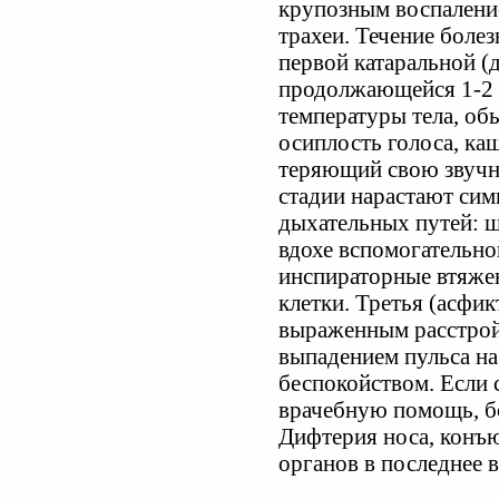
крупозным воспаление
трахеи. Течение боле
первой катаральной (
продолжающейся 1-2 
температуры тела, об
осиплость голоса, каш
теряющий свою звучно
стадии нарастают сим
дыхательных путей: 
вдохе вспомогательно
инспираторные втяже
клетки. Третья (асфик
выраженным расстрой
выпадением пульса на
беспокойством. Если 
врачебную помощь, б
Дифтерия носа, конъ
органов в последнее 