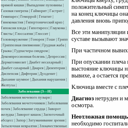
ключицы кверху, груди
прямой кишки
|
Выпадение пуповины
|
положительный симпт
Газовая гангрена
|
Гайморит
|
Гастрит
|
на конец ключицы она
Гемипарез
|
Геморрой
|
Гепатит
|
давления вновь припо
Гинекомастия
|
Гипертонический криз
|
Гипоксия плода
|
Гипотиреоз
|
Глаукома
|
Все эти манипуляции 
Глисты
|
Глоссалгия
|
Глоссит
|
суставе вызывают зна
Головокружение
|
Гонорея
|
Гоше
|
Грипп
|
Гриппозная пневмония
|
Грудная жаба
|
При частичном вывих
Грыжа
|
Гудпасчера синдром
|
Декомпрессионная болезнь
|
Депрессия
|
При опускании плеча 
Дерматомиозит
|
Диабет несахарный
|
выстояние ключицы не
Диабет сахарный
|
Диарея
|
Дизентерия
|
Диспепсия
|
Дифтерия
|
Дуоденит
|
вывихе, а остается п
Дыхание шумное
|
Дыхания нарушения
|
Желтуха
|
Ключица вместе с пле
Заболевания (З—Н)
Заболевания мочевого пузыря
|
Диагноз
нетруден и м
Заболевания мочеточников
|
Заболевания
осмотра.
почек
|
Заболевание сердца
|
Заворот
желудка
|
Заворот кишок
|
Заглоточный
Неотложная помощь
абсцесс
|
Запор
|
Затуманивание зрения
|
необходимо госпитали
Затылочная невралгия
|
Злокачественные