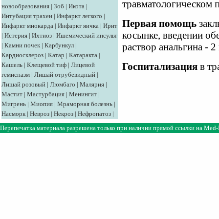
травматологическом п
новообразования
|
Зоб
|
Икота
|
Интубация трахеи
|
Инфаркт легкого
|
Первая помощь
закл
Инфаркт миокарда
|
Инфаркт яичка
|
Ирит
косынке, введении о
|
Истерия
|
Ихтиоз
|
Ишемический инсульт
|
Камни почек
|
Карбункул
|
раствор анальгина - 
Кардиосклероз
|
Катар
|
Катаракта
|
Кашель
|
Клещевой тиф
|
Лицевой
Госпитализация
в тр
гемиспазм
|
Лишай отрубевидный
|
Лишай розовый
|
Люмбаго
|
Малярия
|
Мастит
|
Мастурбация
|
Менингит
|
Мигрень
|
Миопия
|
Мраморная болезнь
|
Насморк
|
Невроз
|
Некроз
|
Нефропатоз
|
Перепечатка материала разрешена только при наличии прямой ссылки на
Med-