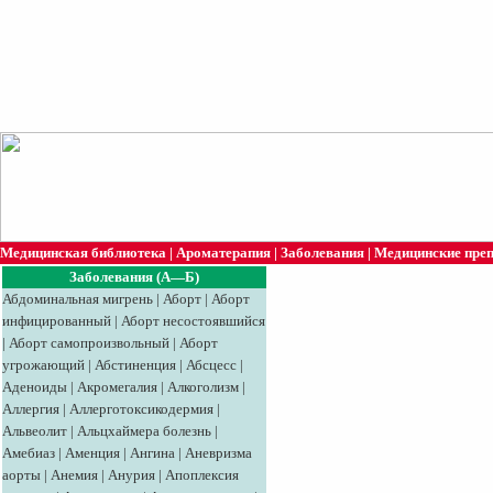
Медицинская библиотека
|
Ароматерапия
|
Заболевания
|
Медицинские пре
Заболевания (А—Б)
Абдоминальная мигрень
|
Аборт
|
Аборт
инфицированный
|
Аборт несостоявшийся
|
Аборт самопроизвольный
|
Аборт
угрожающий
|
Абстиненция
|
Абсцесс
|
Аденоиды
|
Акромегалия
|
Алкоголизм
|
Аллергия
|
Аллерготоксикодермия
|
Альвеолит
|
Альцхаймера болезнь
|
Амебиаз
|
Аменция
|
Ангина
|
Аневризма
аорты
|
Анемия
|
Анурия
|
Апоплексия