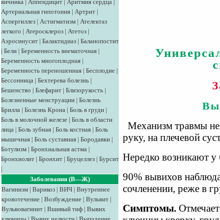
яичника
|
Аппендицит
|
Аритмия сердца
|
Артериальная гипотония
|
Артрит
|
Аспергиллез
|
Астигматизм
|
Ателектаз
легкого
|
Атеросклероз
|
Атетоз
|
Аэросинусит
|
Балактидиаз
|
Баланопостит
Универса
|
Бели
|
Беременность внематочная
|
Беременность многоплодная
|
Беременность переношенная
|
Бесплодие
|
Бессонница
|
Бехтерева болезнь
|
З
Бешенство
|
Блефарит
|
Близорукость
|
Болезненные менструации
|
Болезнь
Вы
Брилла
|
Болезнь Крона
|
Боль в груди
|
Боль в молочной железе
|
Боль в области
Механизм травмы неп
лица
|
Боль зубная
|
Боль костная
|
Боль
руку, на плечевой суст
мышечная
|
Боль суставная
|
Бородавки
|
Ботулизм
|
Бронхиальная астма
|
Нередко возникают у 
Бронхиолит
|
Бронхит
|
Бруцеллез
|
Бурсит
|
90% вывихов наблюда
Заболевания (В—Ж)
сочленении, реже в г
Вагинизм
|
Варикоз
|
ВИЧ
|
Внутреннее
кровотечение
|
Возбуждение
|
Вульвит
|
Симптомы.
Отмечает
Вульвовагинит
|
Вшивый тиф
|
Вывих
ключицы
|
Вывих челюсти
|
Выпадение