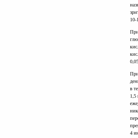
наз
зри
10-
При
глю
кис
кис
0,0
При
ден
в т
1,5
еже
ник
пер
пре
4 и