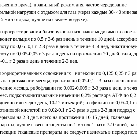
начению врача), правильный режим дня, частое чередование
тельной нагрузки с отдыхом для глаз (через каждые 30- 40 мин з
15 мин отдыха, лучше на свежем воздухе).
 прогрессировании близорукости назначают медикаментозное л
конат кальция по 0,5 г 3-6 раз вдень в течение 10 дней, аскорби
лоту по 0,05- 0,1 г 2-3 раза в день в течение 3- 4 нед, никотинову
лоту по 0,005-0,05 г 3 раза в день на протяжении 20 дней, галидо
5-0,1 г 2 раза в день в течение 2-3 нед.
 хориоретинальных осложнениях - нигексин по 0,125-0,25 г 3 ра
ь на протяжении месяца, трен-тал по 0,05-0,1 г 3 раза в день пос
ечение месяца, рибофлавин по 0,002-0,005 г 2-3 раза в день в тече
 мес, подконъюнктивальные инъекции 0,2% раствора АТФ по 0,2
дневно или через день, 10-12 инъекций; теофиллин по 0,05-0,1 г 
отиновой кислотой по 0,02-0,1 г 2-3 раза в день 2-3 дня подряд с
ерывом на 2-3 дня, всего на протяжении 10-15 дней; тканевые
параты, лучше взвесь плаценты по 1 мл п/к 1 раз в 7-10 дней, на 
нъекции (тканевые препараты не следует назначать в период пол