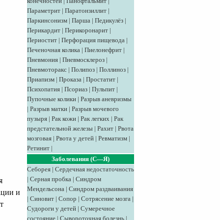
конечностей
|
Панофтальмит
|
Параметрит
|
Паратонзиллит
|
Паркинсонизм
|
Парша
|
Педикулёз
|
Перикардит
|
Перикоронарит
|
Периостит
|
Перфорация пищевода
|
Печеночная колика
|
Пиелонефрит
|
Пневмония
|
Пневмосклероз
|
Пневмоторакс
|
Полипоз
|
Поллиноз
|
Приапизм
|
Проказа
|
Простатит
|
Психопатия
|
Псориаз
|
Пульпит
|
Пупочные колики
|
Разрыв аневризмы
|
Разрыв матки
|
Разрыв мочевого
пузыря
|
Рак кожи
|
Рак легких
|
Рак
предстательной железы
|
Рахит
|
Рвота
мозговая
|
Рвота у детей
|
Ревматизм
|
Ретинит
|
Заболевания (С—Я)
Себорея
|
Сердечная недостаточность
|
Серная пробка
|
Синдром
я
Мендельсона
|
Синдром раздваивания
ации и
|
Синовит
|
Сопор
|
Сотрясение мозга
|
т
Судороги у детей
|
Сумеречное
состояние
|
Сывороточная болезнь
|