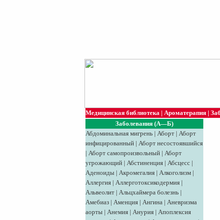
Медицинская библиотека
|
Ароматерапия
|
За
Заболевания (А—Б)
Абдоминальная мигрень
|
Аборт
|
Аборт
инфицированный
|
Аборт несостоявшийся
|
Аборт самопроизвольный
|
Аборт
угрожающий
|
Абстиненция
|
Абсцесс
|
Аденоиды
|
Акромегалия
|
Алкоголизм
|
Аллергия
|
Аллерготоксикодермия
|
Альвеолит
|
Альцхаймера болезнь
|
Амебиаз
|
Аменция
|
Ангина
|
Аневризма
аорты
|
Анемия
|
Анурия
|
Апоплексия