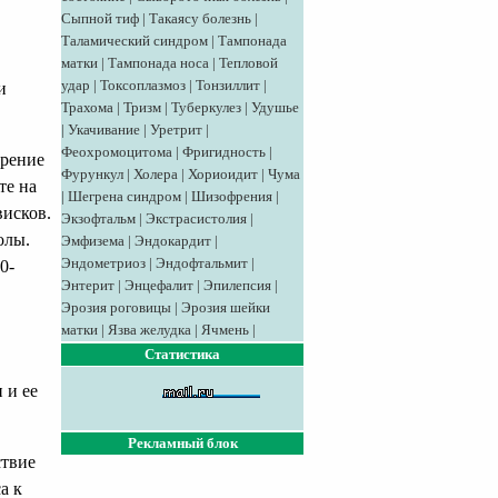
Сыпной тиф
|
Такаясу болезнь
|
Таламический синдром
|
Тампонада
матки
|
Тампонада носа
|
Тепловой
удар
|
Токсоплазмоз
|
Тонзиллит
|
и
Трахома
|
Тризм
|
Туберкулез
|
Удушье
|
Укачивание
|
Уретрит
|
Феохромоцитома
|
Фригидность
|
Зрение
Фурункул
|
Холера
|
Хориоидит
|
Чума
те на
|
Шегрена синдром
|
Шизофрения
|
висков.
Экзофтальм
|
Экстрасистолия
|
олы.
Эмфизема
|
Эндокардит
|
Эндометриоз
|
Эндофтальмит
|
0-
Энтерит
|
Энцефалит
|
Эпилепсия
|
Эрозия роговицы
|
Эрозия шейки
матки
|
Язва желудка
|
Ячмень
|
Статистика
 и ее
Рекламный блок
ствие
а к