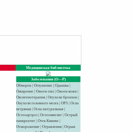
Медицинская библиотека
Заболевания (О—Р)
Обморок
|
Оглушение
|
Одышка
|
Ожирение
|
Ожоги глаз
|
Ожоги кожи
|
Оксигенотерапия
|
Опухоли бронхов
|
Опухоли головного мозга
|
ОРЗ
|
Оспа
ветряная
|
Оспа натуральная
|
Остеоартроз
|
Остеомиелит
|
Острый
панкреатит
|
Отек Квинке
|
Отморожение
|
Отравления
|
Отрыв