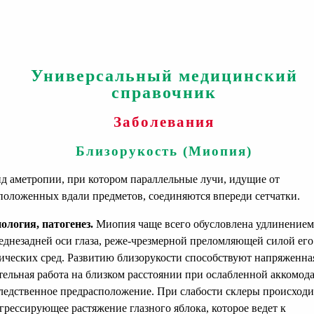
Универсальный медицинский
справочник
Заболевания
Близорукость (Миопия)
 аметропии, при котором параллельные лучи, идущие от
положенных вдали предметов, соединяются впереди сетчатки.
ология, патогенез.
Миопия чаще всего обусловлена удлинением
еднезадней оси глаза, реже-чрезмерной преломляющей силой его
ических сред. Развитию близорукости способствуют напряженна
тельная работа на близком расстоянии при ослабленной аккомод
ледственное предрасположение. При слабости склеры происходи
грессирующее растяжение глазного яблока, которое ведет к