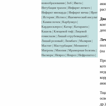
новообразования
|
Зоб
|
Икота
|
акк
Интубация трахеи
|
Инфаркт легкого
|
рас
Инфаркт миокарда
|
Инфаркт яичка
|
Ирит
|
Истерия
|
Ихтиоз
|
Ишемический инсульт
Диа
|
Камни почек
|
Карбункул
|
кон
Кардиосклероз
|
Катар
|
Катаракта
|
ден
Кашель
|
Клещевой тиф
|
Лицевой
гемиспазм
|
Лишай отрубевидный
|
Леч
Лишай розовый
|
Люмбаго
|
Малярия
|
пол
Мастит
|
Мастурбация
|
Менингит
|
Мигрень
|
Миопия
|
Мраморная болезнь
|
(на
Насморк
|
Невроз
|
Некроз
|
Нефропатоз
|
При
кот
нед
кор
акк
Тща
осв
др.