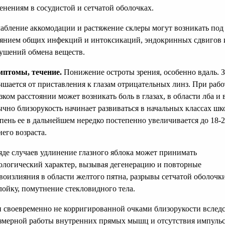
енениям в сосудистой и сетчатой оболочках.
абление аккомодации и растяжение склеры могут возникать под
янием общих инфекций и интоксикаций, эндокринных сдвигов 
ушений обмена веществ.
птомы, течение.
Понижение остроты зрения, особенно вдаль. 
чшается от приставления к глазам отрицательных линз. При рабо
зком расстоянии может возникать боль в глазах, в области лба и 
чно близорукость начинает развиваться в начальных классах шк
пень ее в дальнейшем нередко постепенно увеличивается до 18-2
него возраста.
яде случаев удлинение глазного яблока может принимать
ологический характер, вызывая дегенерацию и повторные
воизлияния в области желтого пятна, разрывы сетчатой оболочки
лойку, помутнение стекловидного тела.
 своевременно не корригированной очками близорукости вслед
змерной работы внутренних прямых мышц и отсутствия импульс