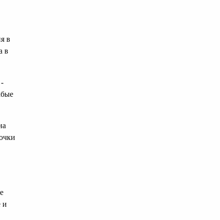
я в
а в
-
абые
на
 очки
е
 и