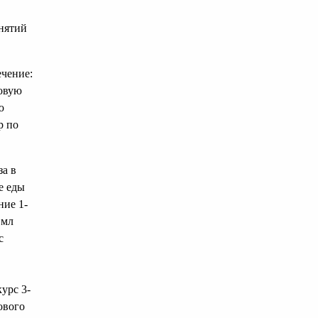
анятий
ечение:
новую
ю
р по
за в
ле еды
ние 1-
 мл
с
курс 3-
ового