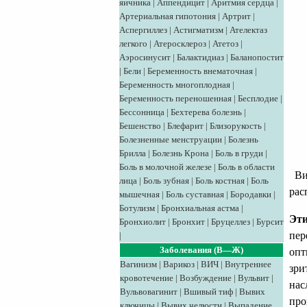
яичника
|
Аппендицит
|
Аритмия сердца
|
Артериальная гипотония
|
Артрит
|
Аспергиллез
|
Астигматизм
|
Ателектаз
легкого
|
Атеросклероз
|
Атетоз
|
Аэросинусит
|
Балактидиаз
|
Баланопостит
|
Бели
|
Беременность внематочная
|
Беременность многоплодная
|
Беременность переношенная
|
Бесплодие
|
Бессонница
|
Бехтерева болезнь
|
Бешенство
|
Блефарит
|
Близорукость
|
Болезненные менструации
|
Болезнь
Брилла
|
Болезнь Крона
|
Боль в груди
|
Боль в молочной железе
|
Боль в области
Вид
лица
|
Боль зубная
|
Боль костная
|
Боль
рас
мышечная
|
Боль суставная
|
Бородавки
|
Ботулизм
|
Бронхиальная астма
|
Эти
Бронхиолит
|
Бронхит
|
Бруцеллез
|
Бурсит
пер
|
Заболевания (В—Ж)
опт
Вагинизм
|
Варикоз
|
ВИЧ
|
Внутреннее
зри
кровотечение
|
Возбуждение
|
Вульвит
|
нас
Вульвовагинит
|
Вшивый тиф
|
Вывих
про
ключицы
|
Вывих челюсти
|
Выпадение