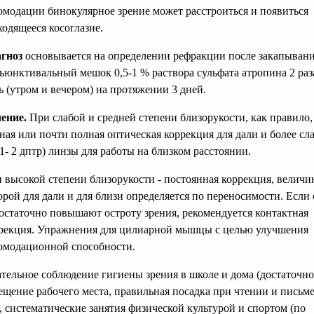
омодации бинокулярное зрение может расстроиться и появиться
ходящееся косоглазие.
гноз
основывается на определении рефракции после закапывани
ъюнктивальный мешок 0,5-1 % раствора сульфата атропина 2 раз
ь (утром и вечером) на протяжении 3 дней.
ение.
При слабой и средней степени близорукости, как правило, 
ная или почти полная оптическая коррекция для дали и более сл
 1- 2 дптр) линзы для работы на близком расстоянии.
 высокой степени близорукости - постоянная коррекция, величи
орой для дали и для близи определяется по переносимости. Если
остаточно повышают остроту зрения, рекомендуется контактная
рекция. Упражнения для цилиарной мышцы с целью улучшения
омодационной способности.
тельное соблюдение гигиены зрения в школе и дома (достаточно
ещение рабочего места, правильная посадка при чтении и письме
), систематические занятия физической культурой и спортом (по