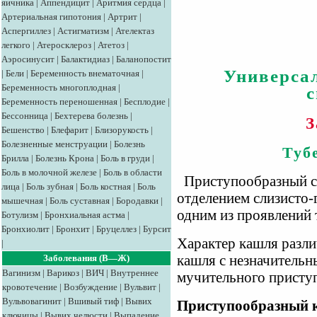
яичника
|
Аппендицит
|
Аритмия сердца
|
Артериальная гипотония
|
Артрит
|
Аспергиллез
|
Астигматизм
|
Ателектаз
легкого
|
Атеросклероз
|
Атетоз
|
Аэросинусит
|
Балактидиаз
|
Баланопостит
Универса
|
Бели
|
Беременность внематочная
|
Беременность многоплодная
|
Беременность переношенная
|
Бесплодие
|
Бессонница
|
Бехтерева болезнь
|
З
Бешенство
|
Блефарит
|
Близорукость
|
Болезненные менструации
|
Болезнь
Туб
Брилла
|
Болезнь Крона
|
Боль в груди
|
Боль в молочной железе
|
Боль в области
Приступообразный су
лица
|
Боль зубная
|
Боль костная
|
Боль
отделением слизисто
мышечная
|
Боль суставная
|
Бородавки
|
одним из проявлений 
Ботулизм
|
Бронхиальная астма
|
Бронхиолит
|
Бронхит
|
Бруцеллез
|
Бурсит
Характер кашля разли
|
Заболевания (В—Ж)
кашля с незначитель
Вагинизм
|
Варикоз
|
ВИЧ
|
Внутреннее
мучительного присту
кровотечение
|
Возбуждение
|
Вульвит
|
Вульвовагинит
|
Вшивый тиф
|
Вывих
Приступообразный 
ключицы
|
Вывих челюсти
|
Выпадение