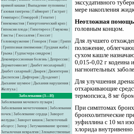
экссудативного тубер
прямой кишки
|
Выпадение пуповины
|
мере накопления жидк
Газовая гангрена
|
Гайморит
|
Гастрит
|
Гемипарез
|
Геморрой
|
Гепатит
|
Неотложная помощь
Гинекомастия
|
Гипертонический криз
|
головным концом.
Гипоксия плода
|
Гипотиреоз
|
Глаукома
|
Глисты
|
Глоссалгия
|
Глоссит
|
Для лучшего отхожде
Головокружение
|
Гонорея
|
Гоше
|
Грипп
положение, облегчаю
|
Гриппозная пневмония
|
Грудная жаба
|
Грыжа
|
Гудпасчера синдром
|
сухом кашле назначаю
Декомпрессионная болезнь
|
Депрессия
|
0,015-0,02 г кодеина 
Дерматомиозит
|
Диабет несахарный
|
нагноительных заболе
Диабет сахарный
|
Диарея
|
Дизентерия
|
Диспепсия
|
Дифтерия
|
Дуоденит
|
Для улучшения дрена
Дыхание шумное
|
Дыхания нарушения
|
отхаркивающие средств
Желтуха
|
термопсиса, 8 мг бро
Заболевания (З—Н)
Заболевания мочевого пузыря
|
При симптомах бронх
Заболевания мочеточников
|
Заболевания
почек
|
Заболевание сердца
|
Заворот
бронхолитические пре
желудка
|
Заворот кишок
|
Заглоточный
эуфиллина с 10 мл из
абсцесс
|
Запор
|
Затуманивание зрения
|
хлорида внутривенно 
Затылочная невралгия
|
Злокачественные