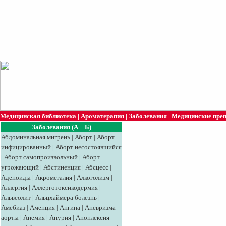
Медицинская библиотека
|
Ароматерапия
|
Заболевания
|
Медицинские пре
Заболевания (А—Б)
Абдоминальная мигрень
|
Аборт
|
Аборт
инфицированный
|
Аборт несостоявшийся
|
Аборт самопроизвольный
|
Аборт
угрожающий
|
Абстиненция
|
Абсцесс
|
Аденоиды
|
Акромегалия
|
Алкоголизм
|
Аллергия
|
Аллерготоксикодермия
|
Альвеолит
|
Альцхаймера болезнь
|
Амебиаз
|
Аменция
|
Ангина
|
Аневризма
аорты
|
Анемия
|
Анурия
|
Апоплексия