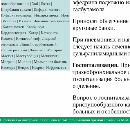
эфедрина подкожно и
новообразования
|
Зоб
|
Икота
|
салбутамола.
Интубация трахеи
|
Инфаркт легкого
|
Инфаркт миокарда
|
Инфаркт яичка
|
Ирит
Приносят облегчение
|
Истерия
|
Ихтиоз
|
Ишемический инсульт
|
Камни почек
|
Карбункул
|
круговые банки.
Кардиосклероз
|
Катар
|
Катаракта
|
Кашель
|
Клещевой тиф
|
Лицевой
При пневмониях и на
гемиспазм
|
Лишай отрубевидный
|
следует начать лечен
Лишай розовый
|
Люмбаго
|
Малярия
|
сульфаниламидными п
Мастит
|
Мастурбация
|
Менингит
|
Мигрень
|
Миопия
|
Мраморная болезнь
|
Госпитализация.
При
Насморк
|
Невроз
|
Некроз
|
Нефропатоз
|
трахеобронхиальное д
госпитализация больн
отделение.
Вопрос о госпитализ
приступообразного ка
больных и особенност
Перепечатка материала разрешена только при наличии прямой ссылки на
Med-