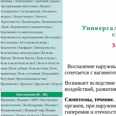
яичника
|
Аппендицит
|
Аритмия сердца
|
Артериальная гипотония
|
Артрит
|
Аспергиллез
|
Астигматизм
|
Ателектаз
легкого
|
Атеросклероз
|
Атетоз
|
Аэросинусит
|
Балактидиаз
|
Баланопостит
Универса
|
Бели
|
Беременность внематочная
|
Беременность многоплодная
|
Беременность переношенная
|
Бесплодие
|
Бессонница
|
Бехтерева болезнь
|
З
Бешенство
|
Блефарит
|
Близорукость
|
Болезненные менструации
|
Болезнь
Брилла
|
Болезнь Крона
|
Боль в груди
|
Боль в молочной железе
|
Боль в области
Воспаление наружных
лица
|
Боль зубная
|
Боль костная
|
Боль
сочетается с вагинито
мышечная
|
Боль суставная
|
Бородавки
|
Ботулизм
|
Бронхиальная астма
|
Возникает вследствие
Бронхиолит
|
Бронхит
|
Бруцеллез
|
Бурсит
воздействий, развити
|
Заболевания (В—Ж)
Симптомы, течение.
Вагинизм
|
Варикоз
|
ВИЧ
|
Внутреннее
органов, при наружно
кровотечение
|
Возбуждение
|
Вульвит
|
Вульвовагинит
|
Вшивый тиф
|
Вывих
гиперемия и отечность
ключицы
|
Вывих челюсти
|
Выпадение