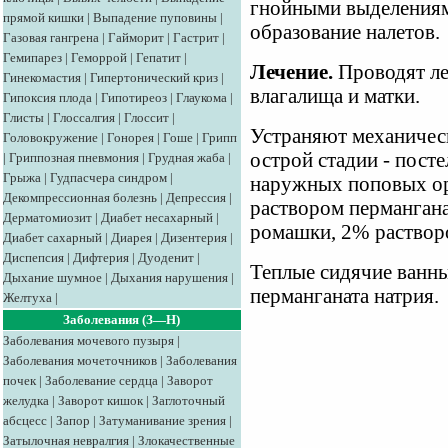
гнойными выделениям
прямой кишки
|
Выпадение пуповины
|
образование налетов.
Газовая гангрена
|
Гайморит
|
Гастрит
|
Гемипарез
|
Геморрой
|
Гепатит
|
Лечение.
Проводят ле
Гинекомастия
|
Гипертонический криз
|
влагалища и матки.
Гипоксия плода
|
Гипотиреоз
|
Глаукома
|
Глисты
|
Глоссалгия
|
Глоссит
|
Устраняют механическ
Головокружение
|
Гонорея
|
Гоше
|
Грипп
острой стадии - пост
|
Гриппозная пневмония
|
Грудная жаба
|
Грыжа
|
Гудпасчера синдром
|
наружных поповых орг
Декомпрессионная болезнь
|
Депрессия
|
раствором перманганат
Дерматомиозит
|
Диабет несахарный
|
ромашки, 2% раствор
Диабет сахарный
|
Диарея
|
Дизентерия
|
Диспепсия
|
Дифтерия
|
Дуоденит
|
Теплые сидячие ванн
Дыхание шумное
|
Дыхания нарушения
|
перманганата натрия.
Желтуха
|
Заболевания (З—Н)
Заболевания мочевого пузыря
|
Заболевания мочеточников
|
Заболевания
почек
|
Заболевание сердца
|
Заворот
желудка
|
Заворот кишок
|
Заглоточный
абсцесс
|
Запор
|
Затуманивание зрения
|
Затылочная невралгия
|
Злокачественные