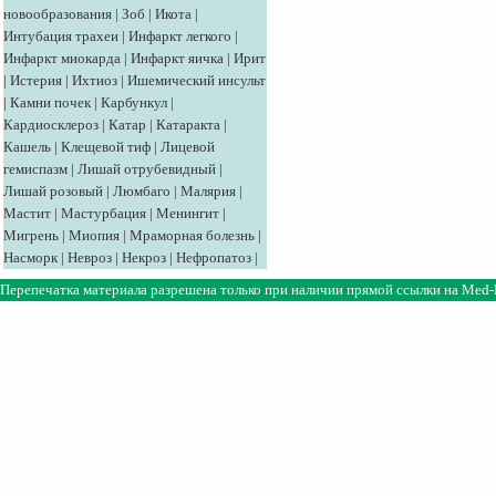
новообразования
|
Зоб
|
Икота
|
Интубация трахеи
|
Инфаркт легкого
|
Инфаркт миокарда
|
Инфаркт яичка
|
Ирит
|
Истерия
|
Ихтиоз
|
Ишемический инсульт
|
Камни почек
|
Карбункул
|
Кардиосклероз
|
Катар
|
Катаракта
|
Кашель
|
Клещевой тиф
|
Лицевой
гемиспазм
|
Лишай отрубевидный
|
Лишай розовый
|
Люмбаго
|
Малярия
|
Мастит
|
Мастурбация
|
Менингит
|
Мигрень
|
Миопия
|
Мраморная болезнь
|
Насморк
|
Невроз
|
Некроз
|
Нефропатоз
|
Перепечатка материала разрешена только при наличии прямой ссылки на
Med-