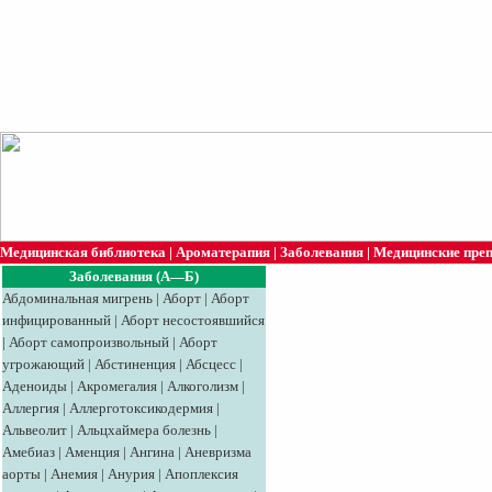
Медицинская библиотека
|
Ароматерапия
|
Заболевания
|
Медицинские пре
Заболевания (А—Б)
Абдоминальная мигрень
|
Аборт
|
Аборт
инфицированный
|
Аборт несостоявшийся
|
Аборт самопроизвольный
|
Аборт
угрожающий
|
Абстиненция
|
Абсцесс
|
Аденоиды
|
Акромегалия
|
Алкоголизм
|
Аллергия
|
Аллерготоксикодермия
|
Альвеолит
|
Альцхаймера болезнь
|
Амебиаз
|
Аменция
|
Ангина
|
Аневризма
аорты
|
Анемия
|
Анурия
|
Апоплексия