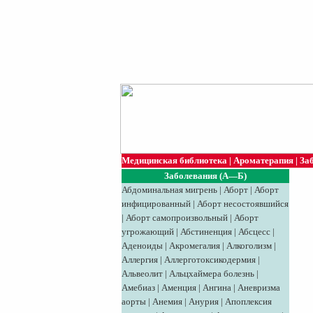
Медицинская библиотека
|
Ароматерапия
|
За
Заболевания (А—Б)
Абдоминальная мигрень
|
Аборт
|
Аборт
инфицированный
|
Аборт несостоявшийся
|
Аборт самопроизвольный
|
Аборт
угрожающий
|
Абстиненция
|
Абсцесс
|
Аденоиды
|
Акромегалия
|
Алкоголизм
|
Аллергия
|
Аллерготоксикодермия
|
Альвеолит
|
Альцхаймера болезнь
|
Амебиаз
|
Аменция
|
Ангина
|
Аневризма
аорты
|
Анемия
|
Анурия
|
Апоплексия