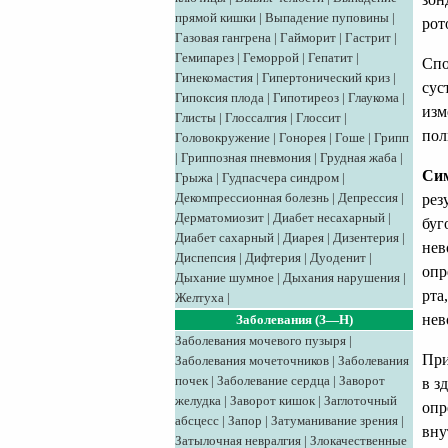
прямой кишки
|
Выпадение пуповины
|
рот
Газовая гангрена
|
Гайморит
|
Гастрит
|
Гемипарез
|
Геморрой
|
Гепатит
|
Спо
Гинекомастия
|
Гипертонический криз
|
сус
Гипоксия плода
|
Гипотиреоз
|
Глаукома
|
изм
Глисты
|
Глоссалгия
|
Глоссит
|
пол
Головокружение
|
Гонорея
|
Гоше
|
Грипп
|
Гриппозная пневмония
|
Грудная жаба
|
Си
Грыжа
|
Гудпасчера синдром
|
Декомпрессионная болезнь
|
Депрессия
|
рез
Дерматомиозит
|
Диабет несахарный
|
буг
Диабет сахарный
|
Диарея
|
Дизентерия
|
нев
Диспепсия
|
Дифтерия
|
Дуоденит
|
опр
Дыхание шумное
|
Дыхания нарушения
|
рта
Желтуха
|
нев
Заболевания (З—Н)
Заболевания мочевого пузыря
|
При
Заболевания мочеточников
|
Заболевания
почек
|
Заболевание сердца
|
Заворот
в з
желудка
|
Заворот кишок
|
Заглоточный
опр
абсцесс
|
Запор
|
Затуманивание зрения
|
вну
Затылочная невралгия
|
Злокачественные