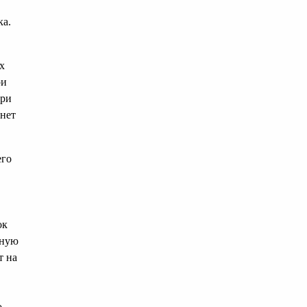
ка.
х
ри
при
 нет
его
ок
жную
т на
о