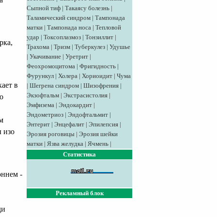
Сыпной тиф
|
Такаясу болезнь
|
Таламический синдром
|
Тампонада
матки
|
Тампонада носа
|
Тепловой
удар
|
Токсоплазмоз
|
Тонзиллит
|
рка,
Трахома
|
Тризм
|
Туберкулез
|
Удушье
|
Укачивание
|
Уретрит
|
Феохромоцитома
|
Фригидность
|
Фурункул
|
Холера
|
Хориоидит
|
Чума
ает в
|
Шегрена синдром
|
Шизофрения
|
Экзофтальм
|
Экстрасистолия
|
о
Эмфизема
|
Эндокардит
|
Эндометриоз
|
Эндофтальмит
|
м
Энтерит
|
Энцефалит
|
Эпилепсия
|
 изо
Эрозия роговицы
|
Эрозия шейки
матки
|
Язва желудка
|
Ячмень
|
Статистика
оннем -
Рекламный блок
ди