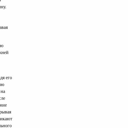
ину.
авая
ую
жней
дя его
тию
 на
сле
ение
зрывая
никают
льного