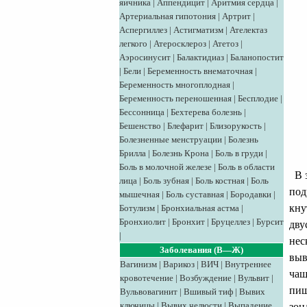
яичника
|
Аппендицит
|
Аритмия сердца
|
Артериальная гипотония
|
Артрит
|
Аспергиллез
|
Астигматизм
|
Ателектаз
легкого
|
Атеросклероз
|
Атетоз
|
Аэросинусит
|
Балактидиаз
|
Баланопостит
|
Бели
|
Беременность внематочная
|
Беременность многоплодная
|
Беременность переношенная
|
Бесплодие
|
Бессонница
|
Бехтерева болезнь
|
Бешенство
|
Блефарит
|
Близорукость
|
Болезненные менструации
|
Болезнь
Брилла
|
Болезнь Крона
|
Боль в груди
|
Боль в молочной железе
|
Боль в области
В з
лица
|
Боль зубная
|
Боль костная
|
Боль
под
мышечная
|
Боль суставная
|
Бородавки
|
кну
Ботулизм
|
Бронхиальная астма
|
Бронхиолит
|
Бронхит
|
Бруцеллез
|
Бурсит
дву
|
нес
Заболевания (В—Ж)
выв
Вагинизм
|
Варикоз
|
ВИЧ
|
Внутреннее
чащ
кровотечение
|
Возбуждение
|
Вульвит
|
пищ
Вульвовагинит
|
Вшивый тиф
|
Вывих
ключицы
|
Вывих челюсти
|
Выпадение
зон