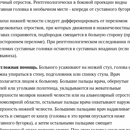
ечный отросток. Рентгенологически в боковой проекции видна
тавная головка в необычном месте - кпереди от суставного бугор
ихи нижней челюсти следует дифференцировать от переломом
елковатых отростков, при которых движения в нижнечелюстны
тавах сохраняются, подбородок смещается в больную сторону (п
остороннем переломе). При рентгенологическом исследовании 
еломах суставные головки остаются в суставных впадинах (если
вывиха).
тложная помощь.
Больного усаживают на низкий стул, голова 
жна упираться в стену, подголовник или спинку стула. Врач
полагается лицом к больному. Большие пальцы врача, обернутые
лей или уголками полотенца, укладываются на жевательные
ерхности моляров нижней челюсти или на альвеолярный отрост
ромолярной области, остальные пальцы врача охватывают нару
ерхность нижней челюсти. Большими пальцами врач надавливае
юсть и смещает ее книзу (головка в это время опускается ниже
тавного бугорка), а затем остальными пальцами смещает
бородочный отдел челюсти кверху. При этом головка скользит п