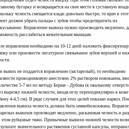
тавному бугорку и возвращается на свое место в суставную впад
кольку челюсть смещается кзади довольно быстро, то врач в этот
ент должен убрать пальцы с зубов чтобы предотвратить их
кусывание. Вправление вывиха нужно производить медленно, д
можность расслабиться жевательным мышцам.
ле вправления необходимо на 10-12 дней наложить фиксирующ
язку или произвести лигатурное связывание зубов верхней и ни
юсти.
и вывих не поддается вправлению (застарелый), то необходимо
извести проводниковую анестезию 2% раствором новокаина, вво
оличестве 5-7 мл по методу Берше - Дубова (к овальному отверс
ез вырезку нижней челюсти, вводя иглу перпендикулярно к коже
бину 4-4,5 см). В ряде случаев для этих целей показан наркоз. По
авления вывиха челюсть должна быть иммобилизована. Вправл
тарелых вывихов производят медленно, раскачивая челюсть и ра
 этом рубцовые тяжи. Привычные вывихи нижней челюсти воз
езультате значительного растяжения суставной капсулы, неправи