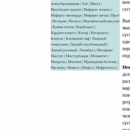
вен
новообразования
|
Зоб
|
Икота
|
сус
Интубация трахеи
|
Инфаркт легкого
|
Инфаркт миокарда
|
Инфаркт яичка
|
Ирит
Выв
|
Истерия
|
Ихтиоз
|
Ишемический инсульт
|
Камни почек
|
Карбункул
|
мыщ
Кардиосклероз
|
Катар
|
Катаракта
|
сус
Кашель
|
Клещевой тиф
|
Лицевой
одн
гемиспазм
|
Лишай отрубевидный
|
пер
Лишай розовый
|
Люмбаго
|
Малярия
|
под
Мастит
|
Мастурбация
|
Менингит
|
Мигрень
|
Миопия
|
Мраморная болезнь
|
Нео
Насморк
|
Невроз
|
Некроз
|
Нефропатоз
|
дол
рас
мар
пов
рет
пов
чел
сус
под