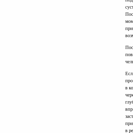
сус
Пос
мом
при
воз
Пос
пов
чел
Есл
про
в к
чер
глу
впр
зас
при
в р