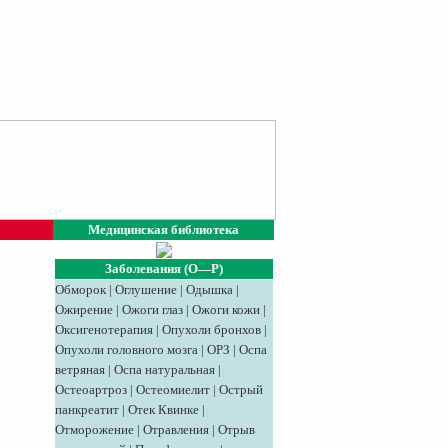
Медицинская библиотека
Заболевания (О—Р)
Обморок
|
Оглушение
|
Одышка
|
Ожирение
|
Ожоги глаз
|
Ожоги кожи
|
Оксигенотерапия
|
Опухоли бронхов
|
Опухоли головного мозга
|
ОРЗ
|
Оспа
ветряная
|
Оспа натуральная
|
Остеоартроз
|
Остеомиелит
|
Острый
панкреатит
|
Отек Квинке
|
Отморожение
|
Отравления
|
Отрыв