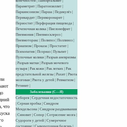
конечностей
|
Панофтальмит
|
Параметрит
|
Паратонзиллит
|
Паркинсонизм
|
Парша
|
Педикулёз
|
Перикардит
|
Перикоронарит
|
Периостит
|
Перфорация пищевода
|
Печеночная колика
|
Пиелонефрит
|
Пневмония
|
Пневмосклероз
|
Пневмоторакс
|
Полипоз
|
Поллиноз
|
Приапизм
|
Проказа
|
Простатит
|
Психопатия
|
Псориаз
|
Пульпит
|
Пупочные колики
|
Разрыв аневризмы
|
Разрыв матки
|
Разрыв мочевого
пузыря
|
Рак кожи
|
Рак легких
|
Рак
предстательной железы
|
Рахит
|
Рвота
или
мозговая
|
Рвота у детей
|
Ревматизм
|
Ретинит
|
вают
Заболевания (С—Я)
до
Себорея
|
Сердечная недостаточность
едний
|
Серная пробка
|
Синдром
, что
Мендельсона
|
Синдром раздваивания
куска
|
Синовит
|
Сопор
|
Сотрясение мозга
|
го
Судороги у детей
|
Сумеречное
состояние
|
Сывороточная болезнь
|
а