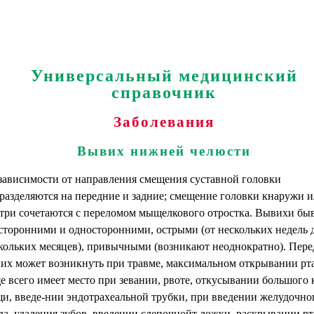
Универсальный медицинский
справочник
Заболевания
Вывих нижней челюсти
ависимости от направления смещения суставной головки
разделяются на передние и задние; смещение головки кнаружи 
три сочетаются с переломом мыщелкового отростка. Вывихи бы
сторонними и односторонними, острыми (от нескольких недель 
кольких месяцев), привычными (возникают неоднократно). Пер
их может возникнуть при травме, максимальном открывании рта
е всего имеет место при зевании, рвоте, откусывании большого 
и, введе-нии эндотрахеальной трубки, при введении желудочно
да, удаления зубов, введении слепочнойт ложки, раскрывании рт