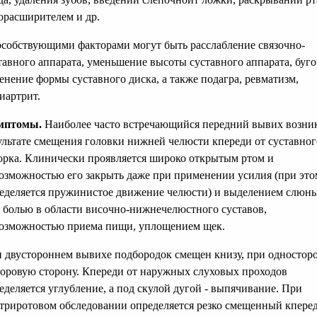
орасширителем и др.
собствующими факторами могут быть расслабление связочно-
тавного аппарата, уменьшение высоты суставного аппарата, буго
енение формы суставного диска, а также подагра, ревматизм,
иартрит.
мптомы.
Наиболее часто встречающийся передний вывих возник
ультате смещения головки нижней челюсти кпереди от суставног
орка. Клинически проявляется широко открытым ртом и
озможностью его закрыть даже при применении усилия (при это
еделяется пружинистое движение челюсти) и выделением слюны
, болью в области височно-нижнечелюстного суставов,
озможностью приема пищи, уплощением щек.
 двустороннем вывихе подбородок смещен книзу, при одностор
доровую сторону. Кпереди от наружных слуховых проходов
еделяется углубление, а под скулой дугой - выпячивание. При
триротовом обследовании определяется резко смещенный кпере