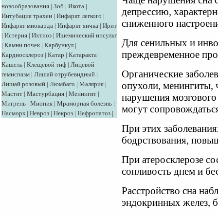
Чаще нарушения сна
новообразования
|
Зоб
|
Икота
|
депрессию, характерн
Интубация трахеи
|
Инфаркт легкого
|
сниженного настроен
Инфаркт миокарда
|
Инфаркт яичка
|
Ирит
|
Истерия
|
Ихтиоз
|
Ишемический инсульт
Для сенильных и инв
|
Камни почек
|
Карбункул
|
преждевременное про
Кардиосклероз
|
Катар
|
Катаракта
|
Кашель
|
Клещевой тиф
|
Лицевой
Органические заболев
гемиспазм
|
Лишай отрубевидный
|
Лишай розовый
|
Люмбаго
|
Малярия
|
опухоли, менингиты, 
Мастит
|
Мастурбация
|
Менингит
|
нарушения мозгового
Мигрень
|
Миопия
|
Мраморная болезнь
|
могут сопровождатьс
Насморк
|
Невроз
|
Некроз
|
Нефропатоз
|
При этих заболевания
бодрствования, повы
При атеросклерозе со
сонливость днем и бе
Расстройство сна наб
эндокринных желез, б