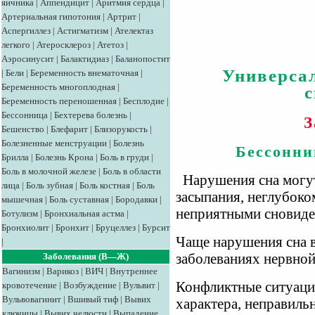
яичника
|
Аппендицит
|
Аритмия сердца
|
Артериальная гипотония
|
Артрит
|
Аспергиллез
|
Астигматизм
|
Ателектаз
легкого
|
Атеросклероз
|
Атетоз
|
Аэросинусит
|
Балактидиаз
|
Баланопостит
Универса
|
Бели
|
Беременность внематочная
|
Беременность многоплодная
|
Беременность переношенная
|
Бесплодие
|
Бессонница
|
Бехтерева болезнь
|
З
Бешенство
|
Блефарит
|
Близорукость
|
Болезненные менструации
|
Болезнь
Бессонни
Брилла
|
Болезнь Крона
|
Боль в груди
|
Боль в молочной железе
|
Боль в области
Нарушения сна могут
лица
|
Боль зубная
|
Боль костная
|
Боль
засыпания, неглубоко
мышечная
|
Боль суставная
|
Бородавки
|
неприятными сновиде
Ботулизм
|
Бронхиальная астма
|
Бронхиолит
|
Бронхит
|
Бруцеллез
|
Бурсит
Чаще нарушения сна 
|
Заболевания (В—Ж)
заболеваниях нервной
Вагинизм
|
Варикоз
|
ВИЧ
|
Внутреннее
Конфликтные ситуаци
кровотечение
|
Возбуждение
|
Вульвит
|
Вульвовагинит
|
Вшивый тиф
|
Вывих
характера, неправиль
ключицы
|
Вывих челюсти
|
Выпадение