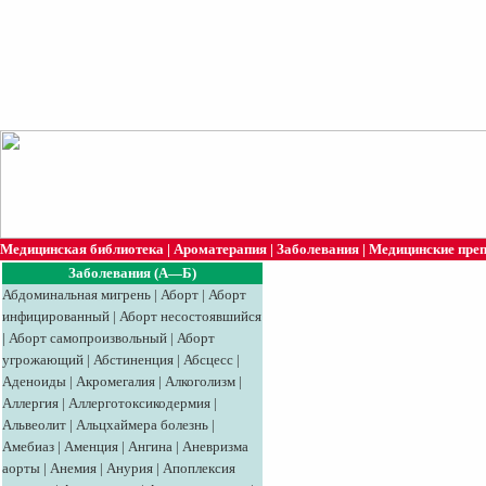
Медицинская библиотека
|
Ароматерапия
|
Заболевания
|
Медицинские пре
Заболевания (А—Б)
Абдоминальная мигрень
|
Аборт
|
Аборт
инфицированный
|
Аборт несостоявшийся
|
Аборт самопроизвольный
|
Аборт
угрожающий
|
Абстиненция
|
Абсцесс
|
Аденоиды
|
Акромегалия
|
Алкоголизм
|
Аллергия
|
Аллерготоксикодермия
|
Альвеолит
|
Альцхаймера болезнь
|
Амебиаз
|
Аменция
|
Ангина
|
Аневризма
аорты
|
Анемия
|
Анурия
|
Апоплексия