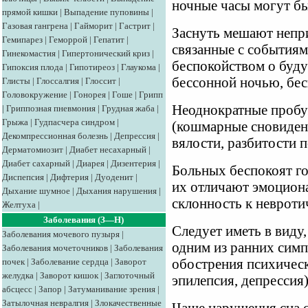
ночные часы могут б
прямой кишки
|
Выпадение пуповины
|
Газовая гангрена
|
Гайморит
|
Гастрит
|
Заснуть мешают непр
Гемипарез
|
Геморрой
|
Гепатит
|
связанные с событиям
Гинекомастия
|
Гипертонический криз
|
беспокойством о буду
Гипоксия плода
|
Гипотиреоз
|
Глаукома
|
бессонной ночью, бес
Глисты
|
Глоссалгия
|
Глоссит
|
Головокружение
|
Гонорея
|
Гоше
|
Грипп
Неоднократные пробу
|
Гриппозная пневмония
|
Грудная жаба
|
Грыжа
|
Гудпасчера синдром
|
(кошмарные сновиден
Декомпрессионная болезнь
|
Депрессия
|
вялости, разбитости п
Дерматомиозит
|
Диабет несахарный
|
Диабет сахарный
|
Диарея
|
Дизентерия
|
Больных беспокоят го
Диспепсия
|
Дифтерия
|
Дуоденит
|
их отличают эмоцион
Дыхание шумное
|
Дыхания нарушения
|
склонность к невроти
Желтуха
|
Заболевания (З—Н)
Следует иметь в виду
Заболевания мочевого пузыря
|
одним из ранних сим
Заболевания мочеточников
|
Заболевания
почек
|
Заболевание сердца
|
Заворот
обострения психичес
желудка
|
Заворот кишок
|
Заглоточный
эпилепсия, депрессия)
абсцесс
|
Запор
|
Затуманивание зрения
|
Затылочная невралгия
|
Злокачественные